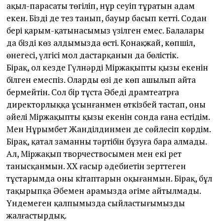
ақыл-парасаты төгіліп, нұр сеуіп тұратын адам
екен. Бізді де тез танып, бауыр басып кетті. Содан
бері қарым-қатынасымыз үзілген емес. Балалары
да біздің көз алдымызда өсті. Қонақжай, көпшіл,
өнегесі, үлгісі мол дастарқанын да бөлістік.
Бірақ, ол кезде Гүлнәрдің Міржақыптың қызы екенін
білген емеспіз. Олардың өзі де көп ашылып айта
бермейтін. Сол бір тұста Әбеңді драмтеатрға
директорлыққа ұсынғанмен өткізбей тастап, оның
әйелі Міржақыптың қызы екенін сонда ғана естідім.
Мен Нұрымбет Жанділдинмен де сөйлесіп көрдім.
Бірақ, қатал заманның тәртібін бұзуға бара алмады.
Ал, Міржақып творчествосымен мен екі рет
танысқанмын. ХХ ғасыр әдебиетін зерттеген
тұстарымда оның кітаптарын оқығанмын. Бірақ, бұл
тақырыпқа Әбеңмен арамызда әңгіме айтылмады.
Үндемеген қалпымызда сыйластығымызды
жалғастырдық.