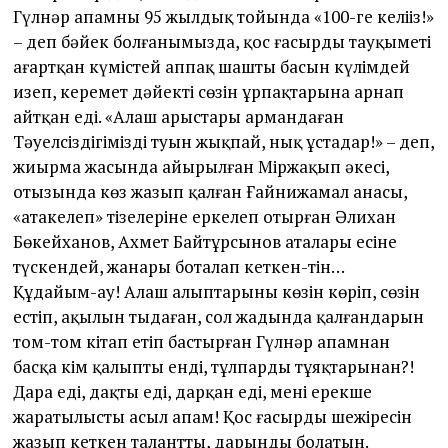
Гүлнәр апамның 95 жылдық тойында «100-ге келіңіз!»
– деп бәйек болғанымызда, қос ғасырдың тауқыметі
ағартқан күмістей аппақ шашты басын күлімдей
изеп, керемет дәйекті сөзін ұрпақтарына арнап
айтқан еді. «Алаш арыс­тары армандаған
Тәуелсіздігіміздің туын жықпай, нық ұстаңдар!» – деп,
жиырма жасында айырылған Міржақып әкесі,
отызында көз жазып қалған Ғайнижамал анасы,
«атакелеп» тізелеріне еркелеп отырған Әлихан
Бөкейханов, Ахмет Байтұрсынов аталары есіне
түскендей, жанары боталап кеткен-тін…
Құдайым-ау! Алаш алыптарының көзін көріп, сөзін
естіп, ақылын тыңдаған, сол жадында қалғандарын
том-том кітап етіп бастырған Гүлнәр апамнан
басқа кім қалыпты енді, тұлпардың тұяқтарынан?!
Дара еді, даңқты еді, дарқан еді, менің ерекше
жаратылысты асыл апам! Қос ғасырдың шежіресін
жазып кеткен талантты, дарынды болатын.