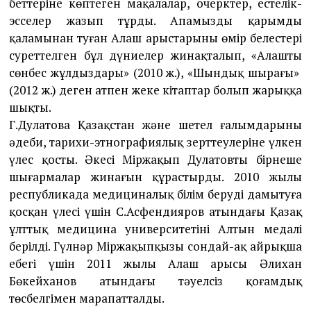
беттеріне көптеген мақалалар, очерктер, естелік-
эсселер жазып тұрды. Апамыздың қарымды
қаламынан туған Алаш арыстарының өмір белестері
суреттелген бұл дүниелер жинақта­лып, «Алаштың
сөнбес жұл­дыздары» (2010 ж.), «Шындық шыра­ғы»
(2012 ж.) деген атпен жеке кітаптар болып жарыққа
шықты.
Г.Дулатова Қазақстан және шетел ғалымдарының
әдеби, тарихи-этнографиялық зерттеулеріне үлкен
үлес қосты. Әкесі Міржақып Дулатовтың бірнеше
шығармалар жинағын құрастырды. 2010 жылы
республикада медициналық білім беруді дамытуға
қосқан үлесі үшін С.Асфендияров атындағы Қазақ
ұлттық медицина универ­сите­тінің Алтын медалі
берілді. Гүлнәр Міржақып­қы­зы сондай-ақ айрықша
еңбегі үшін 2011 жылы Алаш арысы Әли­хан
Бөкейханов атындағы тәуелсіз қоғамдық
төсбелгімен марапатталды.