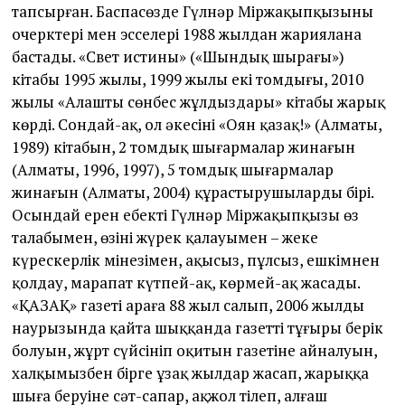
тапсырған. Баспасөзде Гүлнәр Міржақыпқызының
очерктері мен эсселері 1988 жылдан жариялана
бастады. «Свет истины» («Шындық шырағы»)
кітабы 1995 жылы, 1999 жылы екі томдығы, 2010
жылы «Алаштың сөнбес жұлдыздары» кітабы жарық
көрді. Сондай-ақ, ол әкесінің «Оян қазақ!» (Алматы,
1989) кітабын, 2 томдық шығармалар жинағын
(Алматы, 1996, 1997), 5 томдық шығармалар
жинағын (Алматы, 2004) құрастырушылардың бірі.
Осындай ерен еңбекті Гүлнәр Міржақыпқызы өз
талабымен, өзінің жүрек қалауымен – жеке
күрескерлік мінезімен, ақысыз, пұлсыз, ешкімнен
қолдау, марапат күтпей-ақ, көрмей-ақ жасады.
«ҚАЗАҚ» газеті араға 88 жыл салып, 2006 жылдың
наурызында қайта шыққанда газеттің тұғыры берік
болуын, жұрт сүйсініп оқитын газетіне айналуын,
халқымызбен бірге ұзақ жылдар жасап, жарыққа
шыға беруіне сәт-сапар, ақжол тілеп, алғаш