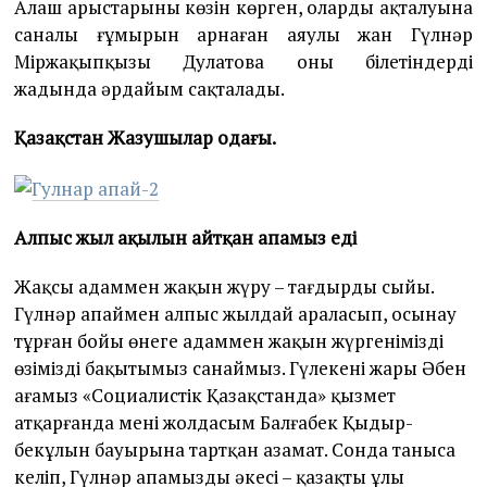
Алаш арыстарының көзін көрген, олардың ақталуына
саналы ғұмырын арнаған аяулы жан Гүлнәр
Міржақыпқызы Дулатова оны білетіндердің
жадында әрдайым сақталады.
Қазақстан Жазушылар одағы.
Алпыс жыл ақылын айтқан апамыз еді
Жақсы адаммен жақын жүру – тағдырдың сыйы.
Гүлнәр апаймен алпыс жылдай араласып, осынау
тұрған бойы өнеге адаммен жақын жүргенімізді
өзіміздің бақытымыз санаймыз. Гүлекеңнің жары Әбен
ағамыз «Социалистік Қазақстанда» қызмет
атқарғанда менің жолдасым Балғабек Қы­дыр­­
бекұлын бауырына тартқан азамат. Сонда таныса
келіп, Гүл­нәр апамыздың әкесі – қазақ­тың ұлы