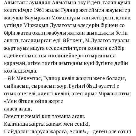
Алыстағы ауылдан Алматыға оқу іздеп, талап қуып
келгенімде 1961 жылы Гүлнәр жеңгеймен жауынгер
жазушы Бауыржан Момышұлы таныстырып, қонақ
үстінде Міржақып Дулатовтың өлеңдерін бірінен соң
бірін жатқа оқып, жабулы жатқан шындықтың бетін
ашып, таңғалдырған еді. Өйткені, М.Дулатов туралы
жұрт ауыз ашуға сескенетін тұста қонақта кейбір
әдебиет сынының «полицейлері» отырғанына
қарамай, әңгіме тиегін ағытқаны күні бүгінге дейін
көз алдымда.
– Әй Мекемтас, Гүлнәр келін жақын жеңгең болады,
сыйласып, сырласып жүр. Бүгінгі біздің әулеттің ең
озық өнегелі, әдепті келіні, әкесі арыс Міржақыптың:
«Мен біткен ойпаң жерге
аласа ағаш,
Емеспін жемісі көп тамаша ағаш.
Қалғанша жарты жаңқам мен сенікі,
Пайдалан шаруаңа жараса, Алаш!», – деген өлең сөзінің