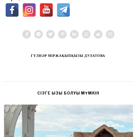
ГҮЛНӘР МІРЖАҚЫПҚЫЗЫ ДУЛАТОВА
CІЗГЕ ҚЫЗЫҚ БОЛУЫ МҮМКІН