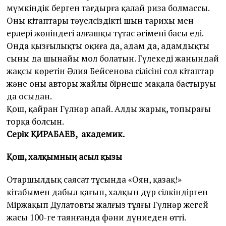
мүмкіндік берген тағдырға қалай риза болмассың.
Оның кітаптары тәуелсіздіктің шын тарихы мен
ерлері жөніндегі алғашқы тұтас әңгіменің басы еді.
Онда қызғылықты оқиға да, адам да, адамдықтың
сыны да шынайы мол болатын. Гүлекеңді жанындай
жақсы көретін Әлия Бейсенова сіңлісінің сол кітаптар
және оның авторы жайлы бірнеше мақала бастыруы
да осыдан.
Қош, қайран Гүлнәр апай. Алдың жарық, топырағың
торқа болсын.
Серік ҚИРАБАЕВ,
академик.
Қош, халқымның асыл қызы
Отаршылдық саясат тұсында «Оян, қазақ!»
кітабымен дабыл қағып, халқын дүр сілкіндірген
Міржақып Дулатовтың жалғыз тұяғы Гүлнәр жеңгей
жасы 100-ге таянғанда фәни дүниеден өтті.