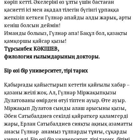
көріп кетті. Әкелерінің өз ұлты үшін бастаған
қасиетті ісі мен ақадал тілегін бүгінгі ұрпаққа
жеткізіп кеткен Гүлнәр апайдың алды жарық, арты
кеніш болсын деймін!
Иманды болыңыз, Гүлнәр апа! Бақұл бол, қазақтың
қамқоршы қайсар қызы!
Тұрсынбек КӘКІШЕВ,
филология ғылымдарының докторы.
Бір өзі бір университет, тірі тарих
Қабырғаңды қайыстырып кететін қайғылы хабар –
қазаның жеңілі жоқ. Ал, Гүлнәр Міржақыпқызы
Дулатованың өмірден өтуі тіптен ауыр. Өте ауыр.
Міржақып Дулатов сынды алаш арысының қызы,
Әбен Сатыбалдиев секілді қайраткер қаламгердің
жары, Ерлан Сатыбалдиев сияқты ақиық азаматтың
анасы Гүлнәр анамыз тұлпардың тұяғы, сұңқардың
қияғы еді. Бір өзі бір университет, тірі тарих, бітімі