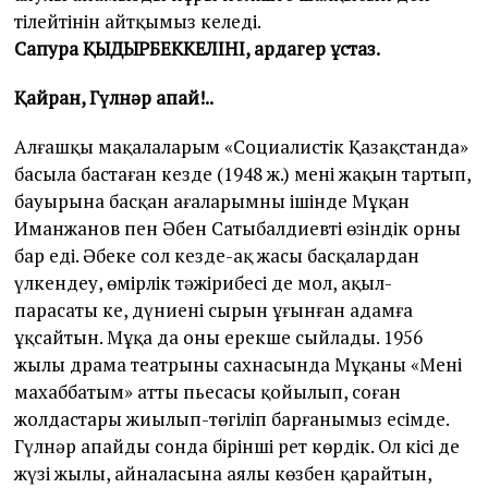
тілейтінін айтқымыз келеді.
Сапура
ҚЫДЫРБЕККЕЛІНІ,
ардагер ұстаз.
Қайран, Гүлнәр апай!..
Алғашқы мақалаларым «Социалистік Қазақстанда»
басыла бастаған кезде (1948 ж.) мені жақын тартып,
бауырына басқан ағаларымның ішінде Мұқан
Иманжанов пен Әбен Сатыбалдиевтің өзіндік орны
бар еді. Әбекең сол кезде-ақ жасы басқалардан
үлкендеу, өмірлік тәжірибесі де мол, ақыл-
парасаты кең, дүниенің сырын ұғынған адамға
ұқсайтын. Мұқаң да оны ерекше сыйлады. 1956
жылы драма театрының сахнасында Мұқаңның «Менің
махаббатым» атты пьесасы қойылып, соған
жолдастары жиылып-төгіліп барғанымыз есімде.
Гүлнәр апайды сонда бірінші рет көрдік. Ол кісі де
жүзі жылы, айналасына аялы көзбен қарайтын,