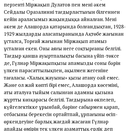
перзенті Міржақып Дула­тов пен менің әкем
Сейдалы Ора­залиннің тағдырластығын білгеннен
кейін араласымыз жақындыққа айналған. Менің
әкем де Алашорда қатарында бол­ғандықтан, 1928-
1929 жыл­дар­дың аласапыранында Ақтөбе жағынан
ұсталса, Торғай жағынан Міржақып атамыз
ұсталған екен. Оның аяғы неге соқтырғаны белгілі.
Тағдыр қанша ауыртпалықты басына үйіп-төксе
де, Гүлнәр Міржақыпқызы апамыздың соның бәрін
үлкен парасаттылықпен, ақылмен жеңгеніне
таңғаласың. «Халық жауының» қызы атану оңай емес.
Және ол жай көптің бірі емес, Алашорда көсемінің,
аты аталуға тыйым салынған адамның қызына
жұрттың көзқарасы бел­гілі. Тағдырына өкпелеп,
күй­ге­лектікке ұрынбай, бәріне сабырмен қарап,
отбасының бере­кесін ортайтпай, ұрпағының өсіп-
өркендеуіне барлық жағдай жасаған Гүлнәр
апайдың өмірін тек үлкен азаматтық ерлік деп