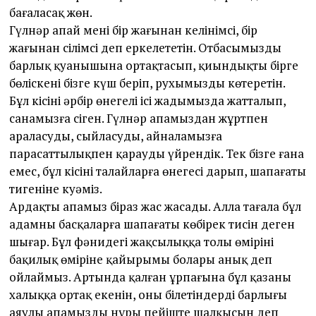
бағаласақ жөн.
Гүлнәр апай мені бір жағынан келінімсің, бір
жағынан сіңлімсің деп еркелететін. Отбасымыздың
барлық қуанышына ортақтасып, қиындықты бірге
бөліскені бізге күш беріп, рухымызды көтеретін.
Бұл кісінің әрбір өнегелі ісі жадымызда жатталып,
санамызға сің­ген. Гүлнәр апамыздан жұрт­пен
араласуды, сыйласуды, ай­на­ламызға
парасаттылықпен қа­рауды үйрендік. Тек бізге ғана
емес, бұл кісінің талайларға өне­гесі дарып, шапағаты
тигеніне куәміз.
Ардақты апамыз біраз жас жасады. Алла тағала бұл
адамның басқаларға шапағаты көбірек тисін деген
шығар. Бұл фәнидегі жақсылыққа толы өмірінің
бақилық өміріне қайырымы болары анық деп
ойлаймыз. Артында қалған ұрпағына бұл қазаның
халыққа ортақ екенін, оны білетіндердің барлығы
аяулы апамыздың нұры пейіште шалқысын деп