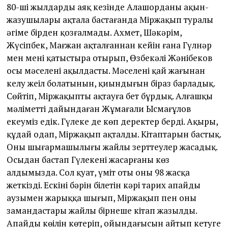
80-ші жылдардың аяқ кезінде Алашорданың ақын-
жазушылары ақтала бастағанда Міржақып туралы
әңгіме бірден қозғалмады. Ахмет, Шәкәрім,
Жүсіпбек, Мағжан ақталғаннан кейін ғана Гүлнәр
мен мені қатыстыра отырып, Өзбекәлі Жәнібеков
осы мәселені ақылдасты. Мәселенің қай жағынан
келу жеңіл болатынын, қиындығын біраз барладық.
Сөйтіп, Міржақыпты ақтауға бет бұрдық. Алғашқы
мәліметті дайындаған Жұмағали Ысмағұлов
екеуміз едік. Гүлекең де көп деректер берді. Ақыры,
құдай оңдап, Міржақып ақталды. Кітаптарын бастық.
Оның шығармашылығы жайлы зерттеулер жасадық.
Осыдан бастап Гүлекеңнің жасарғаны көз
алдымызда. Сол қуат, үміт оты оны 98 жасқа
жеткізді. Ескінің бәрін білетін кәрі тарих апайдың
аузымен жарыққа шығып, Міржақып пен оның
замандастары жайлы бірнеше кітап жазылды.
Апайдың көңілін көтеріп, ойындағысын айтып кетуге