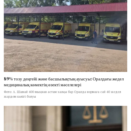
89% тозу деңгейі және басшылықтың ауысуы: Оралдағы жедел
медициналық көмектің өзекті мәселелері
Фото: А. Шамай 400 мыңнан астам халқы бар Оралда нормаға сай 40 жедел
жәрдем көлігі болуы