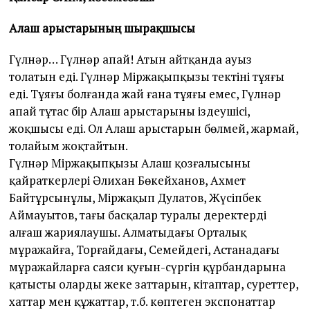
Алаш арыстарының шырақшысы
Гүлнәр… Гүлнәр апай! Атын айтқанда ауыз
толатын еді. Гүлнәр Міржақыпқызы тектінің тұяғы
еді. Тұяғы болғанда жай ғана тұяғы емес, Гүлнәр
апай тұтас бір Алаш арыстарының іздеушісі,
жоқшысы еді. Ол Алаш арыстарын бөлмей, жармай,
толайым жоқтайтын.
Гүлнәр Міржақыпқызы Алаш қозғалысының
қайраткерлері Әлихан Бөкейханов, Ахмет
Байтұрсынұлы, Міржақып Дулатов, Жүсіпбек
Аймауытов, тағы басқалар туралы деректерді
алғаш жариялаушы. Алматыдағы Орталық
мұражайға, Торғайдағы, Семейдегі, Астанадағы
мұражайларға саяси қуғын-сүргін құрбандарына
қатысты олардың жеке заттарын, кітаптар, суреттер,
хаттар мен құжаттар, т.б. көптеген экспонаттар