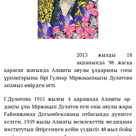
1
3
2013 жылдың 18
ақпанында 98 жасқа
қараған шағында Алаш­тың аяулы ұлдарының соңғы
ұрпақтарының бірі Гүлнәр Мір­жа­қып­қы­зы Дулатова
апамыз өмірден өтті.
Г.Дулатова 1915 жылғы 4 қарашада Алаштың ар­
дақты ұлы Мір­жа­қып Дулатов пен оның аяулы жары
Ғайнижамал Досымбе­кова­ның отбасында дүниеге
келген. 1939 жылы Алматы мем­ле­кеттік медицина
институтын бітіргеннен кейін үздіксіз 48 жыл бойы