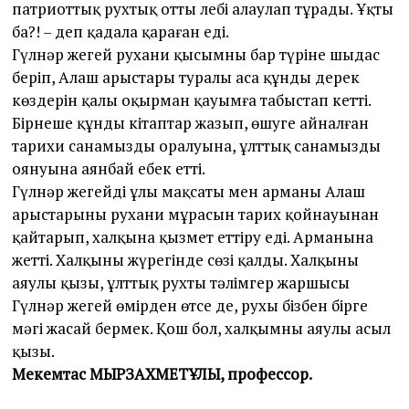
патриоттық рухтық отты лебі алаулап тұрады. Ұқтың
ба?! – деп қадала қараған еді.
Гүлнәр жеңгей рухани қысымның бар түріне шыдас
беріп, Алаш арыстары туралы аса құнды дерек
көздерін қалың оқырман қауымға табыстап кетті.
Бірнеше құнды кітаптар жазып, өшуге айналған
тарихи санамыздың оралуына, ұлттық санамыздың
оянуына аянбай еңбек етті.
Гүлнәр жеңгейдің ұлы мақсаты мен арманы Алаш
арыстарының рухани мұрасын тарих қойнауынан
қайтарып, халқына қызмет еттіру еді. Арманына
жетті. Халқының жүрегінде сөзі қалды. Халқының
аяулы қызы, ұлттық рухтың тәлімгер жаршысы
Гүлнәр жеңгей өмірден өтсе де, рухы бізбен бірге
мәңгі жасай бермек. Қош бол, халқымның аяулы асыл
қызы.
Мекемтас МЫРЗАХМЕТҰЛЫ, профессор.