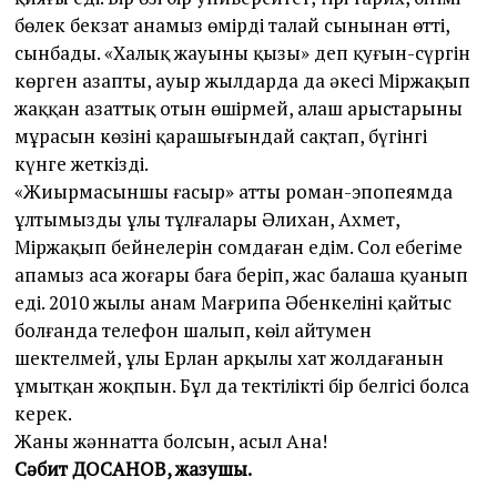
бөлек бекзат анамыз өмірдің талай сынынан өтті,
сынбады. «Халық жауының қызы» деп қуғын-сүргін
көрген азапты, ауыр жылдарда да әкесі Міржақып
жаққан азаттық отын өшірмей, алаш арыстарының
мұрасын көзінің қарашығындай сақтап, бүгінгі
күнге жеткізді.
«Жиырмасыншы ғасыр» атты роман-эпопеямда
ұлтымыздың ұлы тұлғалары Әлихан, Ахмет,
Міржақып бейнелерін сомдаған едім. Сол еңбегіме
апамыз аса жоғары баға беріп, жас балаша қуанып
еді. 2010 жылы анам Мағрипа Әбенкеліні қайтыс
болғанда телефон шалып, көңіл айтумен
шектелмей, ұлы Ерлан арқылы хат жолдағанын
ұмытқан жоқпын. Бұл да тектіліктің бір белгісі болса
керек.
Жаның жәннатта болсын, асыл Ана!
Сәбит ДОСАНОВ, жазушы.