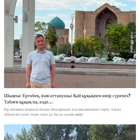
Шыңғыс Ергөбек, cаясаттанушы: Қай құқықпен өмір сүреміз?
Табиғи құқық па, әлде…
Бір аптаның шамасы болды блогерлерді жауапкершілікке тарту, тойда
айтылған уағыз және тағы да басқа қоғам өмірі