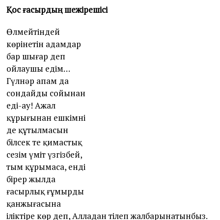
Қос ғасырдың шежірешісі
Өлмейтіндей
көрінетін адамдар
бар шығар деп
ойлаушы едім…
Гүлнәр апам да
сондайдың сойынан
еді-ау! Ажал
құрығынан ешкімнің
де құтылмасын
білсек те қимастық
сезім үміт үзгізбей,
тым құрымаса, енді
бірер жылда
ғасырлық ғұмырдың
қанжығасына
іліктіре көр деп, Алладан тілеп жалбарынатынбыз.