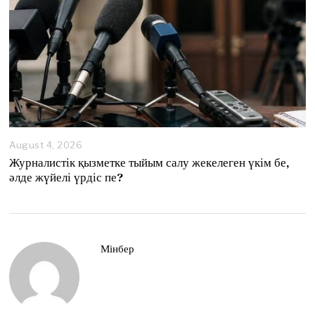
August 4, 2026
A
u
Журналистік қызметке тыйым салу жекелеген үкім бе,
g
әлде жүйелі үрдіс пе?
u
s
t
4
,
2
Мінбер
0
2
6