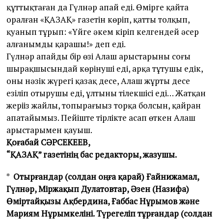
құттықтаған да Гүлнәр апай еді. Өмірге қайта
оралған «ҚАЗАҚ» газетін көріп, қатты толқып,
қуанып тұрып: «Үйге әкем кіріп келгендей әсер
алғанымды қарашы!» деп еді.
Гүлнәр апайдың бір өзі Алаш арыстарының соңғы
шырақшысындай көрінуші еді, арқа тұтушы едік,
оның нәзік жүрегі қазақ десе, Алаш жұрты десе
езіліп отырушы еді, ұлтының тілекшісі еді… Жатқан
жеріңіз жайлы, топырағыңыз торқа болсын, қайран
апатайымыз. Пейіште тірлікте аңсап өткен Алаш
арыстарымен қауыш.
Қоғабай СӘРСЕКЕЕВ,
“ҚАЗАҚ” газетінің бас редакторы, жазушы.
*
Отырғандар (солдан оңға қарай) Ғайнижамал,
Гүлнәр, Міржақып Дулатовтар, Әзен (Назифа)
Өміртайқызы Ақбердина, Ғаббас Нұрымов және
Мариям Нұрымкеліні. Түрегеліп тұрғандар (солдан