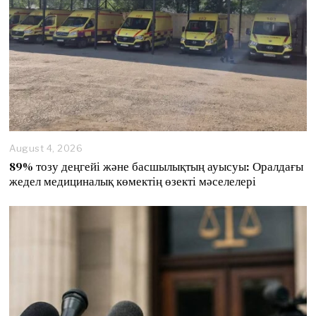
6
August 4, 2026
89% тозу деңгейі және басшылықтың ауысуы: Оралдағы
жедел медициналық көмектің өзекті мәселелері