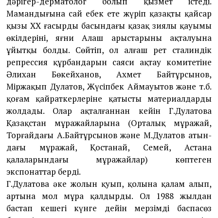
дәрігер-дерматолог болып қызмет істеді.
Мамандығына сай еңбек ете жүріп қазақтың қайсар
қызы ХХ ғасырдың басындағы қазақ зия­лы қауымы
өкілдерінің, яғни Алаш арыстарының ақта­луына
ұйыт­қы болды. Сөйтіп, ол алғаш рет сталиндік
репрессия құрбан­дарын саяси ақтау коми­тетіне
Әлихан Бөкейханов, Ахмет Байтұр­сынов,
Міржақып Дулатов, Жү­сіпбек Аймауытов және т.б.
қоғам қайрат­керлеріне қатысты материалдарды
жолдады. Олар ақталғаннан кейін Г.Дулатова
Қазақстан мұра­жайларына (Орталық мұражай,
Торғайдағы А.Байтұрсынов және М.Дулатов атын­
дағы мұражай, Қостанай, Семей, Астана
қалаларындағы мұражайлар) көптеген
экспонаттар берді.
Г.Дулатова әке жолын қуып, қолына қалам алып,
артына мол мұра қалдырды. Ол 1988 жылдан
бастап кешегі күнге дейін мерзімді баспа­сөз