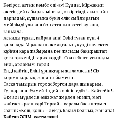
Көкірегі алтын көмбе еді-ау! Құдды, Міржақып
әкесіндей сабырлы мінезді, өткір тілді, ақыл-ойы
дариядай, құшағына бүкіл елін сыйдыратын
мейірімді ұлы ана боп аттанып кеттің-ау, апа,
ғапылда.
Асылдың тұяғы, қайран апа! Өзіңнің туған күнің 4
қарашада Міржақып әкең ақталып, күздің шелектеп
құйған қара жаңбырына көз жасыңды бақыраштап
қоса төккеніңді тарих көрді!.. Сол себепті ұсынады
енді, әрдайым Төрді!
Енді қайтіп, Еліңнің ұрпақтары жыламасын! Сіз
көрген қорлық, жапаны білмесін!
Тасқа тамырын терең жіберген дара шынарым,
Гүлнәр апа! Өлмейтіндей көрініп едіңіз!… Қайтейін!..
Әкеңіздің мүрдесін өзіңіз жат жерден әкеліп, мәңгі
жайғастырған кәрі Торғайың қаралы басын төмен
салып: «Қош, қош!» – дейді. Бақыл болыңыз, жан апа!
Қайсар ӘЛІМ, көсемсөзші.