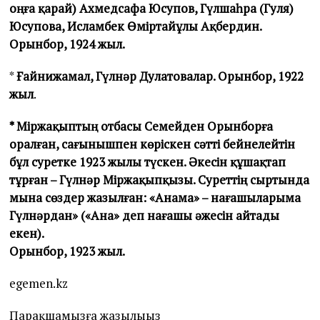
оңға қарай) Ахмедсафа Юсупов, Гүлшаһра (Гуля)
Юсупова, Исламбек Өміртайұлы Ақбердин.
Орынбор, 1924 жыл.
*
Ғайнижамал, Гүлнәр Дулато­ва­­лар. Орынбор, 1922
жыл
.
* Міржақыптың отбасы Семейден Орынборға
оралған, сағынышпен көріскен сәтті бейнелейтін
бұл суретке 1923 жылы түскен. Әкесін құшақтап
тұрған – Гүлнәр Міржақыпқызы. Суреттің сыртында
мына сөздер жазылған: «Анама» – нағашыларыма
Гүлнәрдан» («Ана» деп нағашы әжесін айтады
екен).
Орынбор, 1923 жыл.
egemen.kz
Парақшамызға жазылыңыз