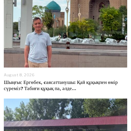
August 8, 2026
A
u
Шыңғыс Ергөбек, cаясаттанушы: Қай құқықпен өмір
g
сүреміз? Табиғи құқық па, әлде…
u
s
t
8
,
2
0
2