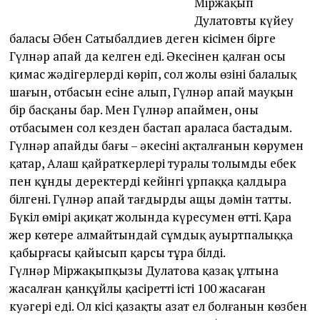
Міржақып
Дулатовтың күйеу
баласы Әбен Сатыбалдиев деген кісімен бірге
Гүлнәр апай да келген еді. Әкесінен қалған осы
қимас жәдігерлерді көріп, сол жолы өзінің балалық
шағын, отбасын есіне алып, Гүлнәр апай мауқын
бір басқаны бар. Мен Гүлнәр апаймен, оның
отбасымен сол кезден бастап араласа бастадым.
Гүлнәр апайдың бағы – әкесінің ақталғанын көрумен
қатар, Алаш қайраткерлері туралы толымды еңбек
пен құнды деректерді кейінгі ұрпаққа қалдыра
білгені. Гүлнәр апай тағдырдың ащы дәмін татты.
Бүкіл өмірі ақиқат жолында күресумен өтті. Қара
жер көтере алмайтындай сұмдық ауыртпалыққа
қабырғасы қайысып қарсы тұра білді.
Гүлнәр Міржақыпқызы Дулатова қазақ ұлтына
жасалған қанқұйлы қасіретті істің 100 жасаған
куәгері еді. Ол кісі қазақтың азат ел болғанын көзбен