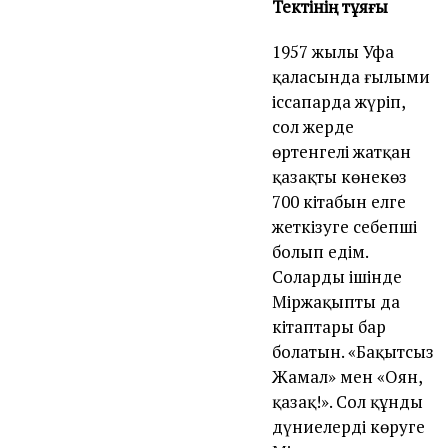
Тектінің тұяғы
1957 жылы Уфа
қаласында ғылыми
іссапарда жүріп,
сол жерде
өртенгелі жатқан
қазақтың көнекөз
700 кітабын елге
жеткізуге себепші
болып едім.
Солардың ішінде
Міржақыптың да
кітаптары бар
болатын. «Бақытсыз
Жамал» мен «Оян,
қазақ!». Сол құнды
дүниелерді көруге