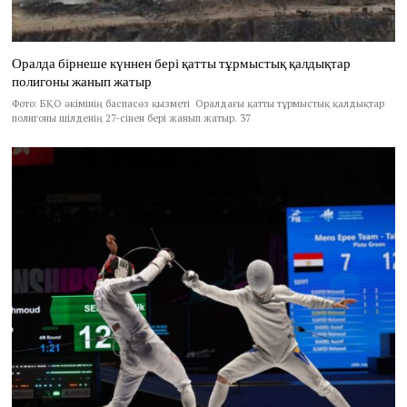
Оралда бірнеше күннен бері қатты тұрмыстық қалдықтар
полигоны жанып жатыр
Фото: БҚО әкімінің баспасөз қызметі Оралдағы қатты тұрмыстық қалдықтар
полигоны шілденің 27-сінен бері жанып жатыр. 37