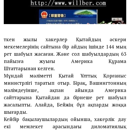
Өткен жылы хакерлер Қытайдың әскери
мекемелерінің сайтына бір айдың ішінде 144 мың
рет шабуыл жасаған. Және сол шабуылдардың 63
пайызға жуығы Америка Құрама
Штаттарынан келген.
Мұндай мәліметті Қытай Ұлттық Қорғаныс
министрлігі таратып отыр. Бірақ, Вашингтонның
мәлімдеуінше, ақпан айында Америка
сайттарына Қытайдан да бірнеше рет шабуыл
жасалыпты. Алайда, Бейжің бұл ақпарды жоққа
шығарды.
Кейбір бақылаушылардың ойынша, хакерлік дау
екі мемлекет арасындағы диломатиялық