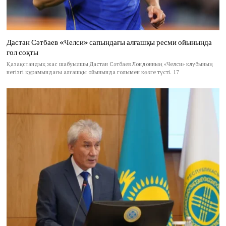
Дастан Сәтбаев «Челси» сапындағы алғашқы ресми ойынында
гол соқты
Қазақстандық жас шабуылшы Дастан Сәтбаев Лондонның «Челси» клубының
негізгі құрамындағы алғашқы ойынында голымен көзге түсті. 17