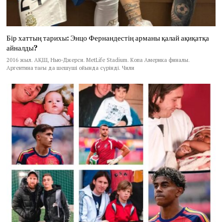
Бір хаттың тарихы: Энцо Фернандестің арманы қалай ақиқатқа
айналды?
2016 жыл. АҚШ, Нью-Джерси. MetLife Stadium. Копа Америка финалы.
Аргентина тағы да шешуші ойында сүрінді. Чили