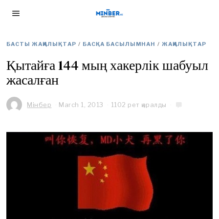
БАСТЫ ЖАҢАЛЫҚТАР
/
БАСҚА БАСЫЛЫМНАН
/
ЖАҢАЛЫҚТАР
Қытайға 144 мың хакерлік шабуыл
жасалған
Мінбер
March 1, 2013
1102 рет қаралды