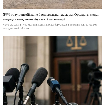
89% тозу деңгейі және басшылықтың ауысуы: Оралдағы жедел
медициналық көмектің өзекті мәселелері
Фото: А. Шамай 400 мыңнан астам халқы бар Оралда нормаға сай 40 жедел
жәрдем көлігі болуы