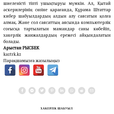
шиеленісті тіпті ушықтыруы мүмкін. Ал, Қытай
әскерилерінің сөзіне қарағанда, Құрама Штаттар
кибер шабуылдардың алдын алу саясатын қолға
алмақ. Және сол саясаттың аясында компьютерлік
соғысқа тартылатын мамандар саны көбейіп,
хакерлік жанжалдардың ережесі айқындалатын
болады.
Арыстан РЫСБЕК
kaztrk.kz
Парақшамызға жазылыңыз
ХАКЕРЛІК ШАБУЫЛ