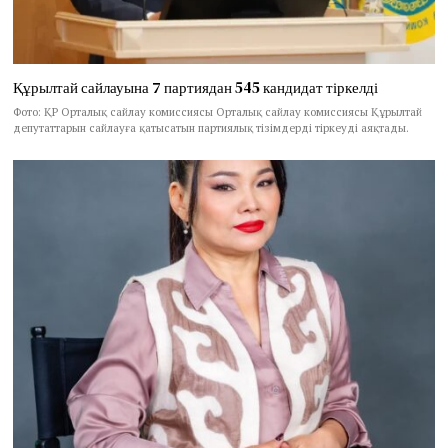
Құрылтай сайлауына 7 партиядан 545 кандидат тіркелді
Фото: ҚР Орталық сайлау комиссиясы Орталық сайлау комиссиясы Құрылтай
депутаттарын сайлауға қатысатын партиялық тізімдерді тіркеуді аяқтады.