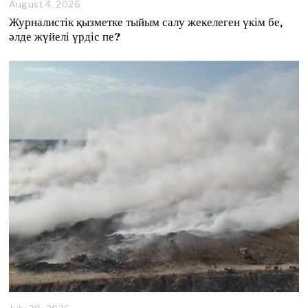
August 4, 2026
A
u
Журналистік қызметке тыйым салу жекелеген үкім бе,
g
әлде жүйелі үрдіс пе?
u
s
t
4
,
2
0
2
6