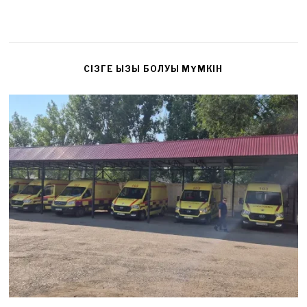
CІЗГЕ ҚЫЗЫҚ БОЛУЫ МҮМКІН