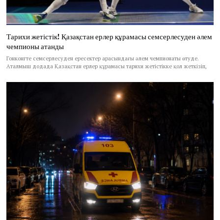
Тарихи жетістік! Қазақстан ерлер құрамасы семсерлесуден әлем
чемпионы атанды
Гонконгте семсерлесуден ересектер арасындағы әлем чемпионаты өтуде.
Аталмыш додада Қазақстан ерлер құрамасы тарихи жетістікке қол жеткізіп,