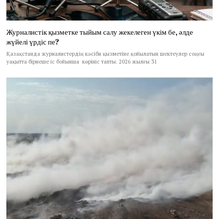
Журналистік қызметке тыйым салу жекелеген үкім бе, әлде
жүйелі үрдіс пе?
Қазақстанда журналистердің кәсіби қызметіне қойылатын шектеулер соңғы
уақытта бірнеше іс бойынша көрініс тапты. 2026 жылғы 31