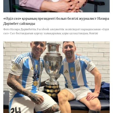
«Әділ сөз» қорының президенті болып белгілі журналист Нәзира
Дәрімбет сайланды
Фото Нәзира Дәрімбеттің Facebook әлеуметтік желісіндегі парақшасынан «Әділ
сөз» Сөз бостандығын қорғау халықаралық қоры қазақстандық белгілі