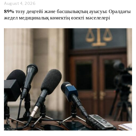
August 4, 2026
89% тозу деңгейі және басшылықтың ауысуы: Оралдағы
жедел медициналық көмектің өзекті мәселелері