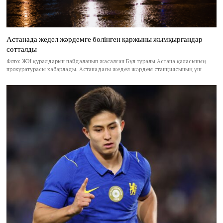
Астанада жедел жәрдемге бөлінген қаржыны жымқырғандар
сотталды
Фото: ЖИ құралдарын пайдаланып жасалған Бұл туралы Астана қаласының
прокуратурасы хабарлады. Астанадағы жедел жәрдем станциясының үш