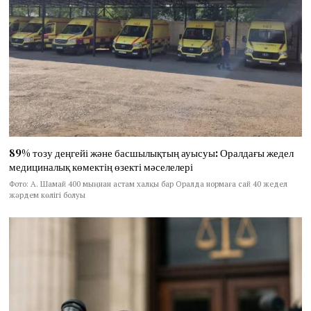
89% тозу деңгейі және басшылықтың ауысуы: Оралдағы жедел
медициналық көмектің өзекті мәселелері
Фото: А. Шамай 400 мыңнан астам халқы бар Оралда нормаға сай 40 жедел
жәрдем көлігі болуы