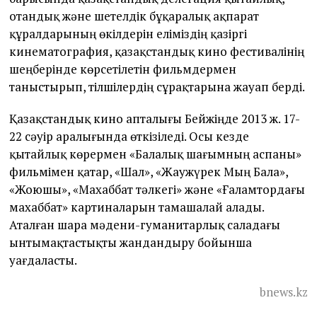
отандық және шетелдік бұқаралық ақпарат
құралдарының өкілдерін еліміздің қазіргі
кинематография, қазақстандық кино фестивалінің
шеңберінде көрсетілетін фильмдермен
таныстырып, тілшілердің сұрақтарына жауап берді.
Қазақстандық кино апталығы Бейжіңде 2013 ж. 17-
22 сәуір аралығында өткізіледі. Осы кезде
қытайлық көрермен «Балалық шағымның аспаны»
фильмімен қатар, «Шал», «Жаужүрек Мың Бала»,
«Жоюшы», «Махаббат тәлкегі» және «Ғаламтордағы
махаббат» картиналарын тамашалай алады.
Аталған шара мәдени-гуманитарлық саладағы
ынтымақтастықты жандандыру бойынша
уағдаласты.
bnews.kz