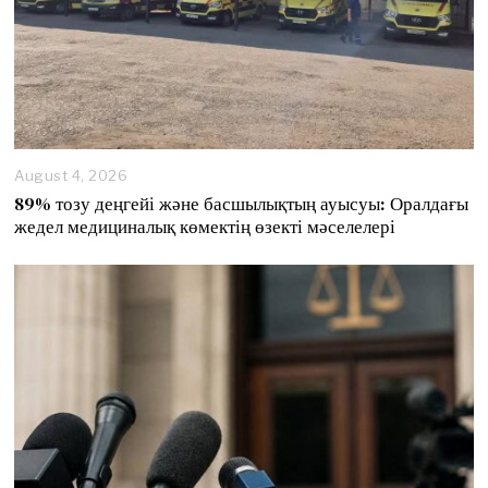
August 4, 2026
89% тозу деңгейі және басшылықтың ауысуы: Оралдағы
жедел медициналық көмектің өзекті мәселелері