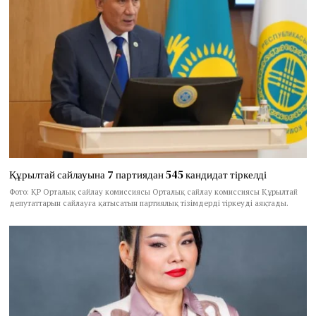
Құрылтай сайлауына 7 партиядан 545 кандидат тіркелді
Фото: ҚР Орталық сайлау комиссиясы Орталық сайлау комиссиясы Құрылтай
депутаттарын сайлауға қатысатын партиялық тізімдерді тіркеуді аяқтады.