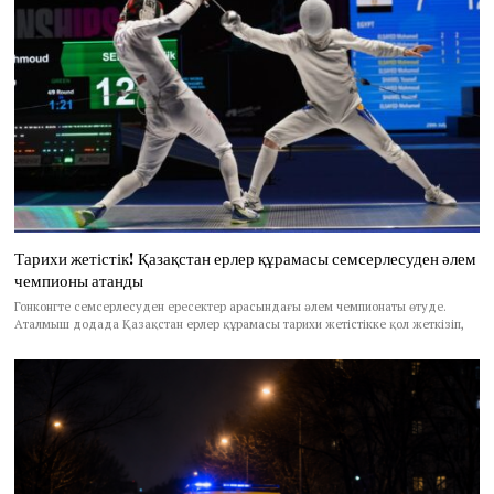
Тарихи жетістік! Қазақстан ерлер құрамасы семсерлесуден әлем
чемпионы атанды
Гонконгте семсерлесуден ересектер арасындағы әлем чемпионаты өтуде.
Аталмыш додада Қазақстан ерлер құрамасы тарихи жетістікке қол жеткізіп,