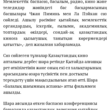
Мемлекеттік баспасөз, басылым, радио, кино және
теледидар жөніндегі бас басқармасының
басшылары Чжан Пиминь мен Ла Пэйкан сөз
сөйледі. Ашылу рәсіміне қытайлық мемлекеттік
органдардың, іскерлік, ғылыми, академиялық
топтардың өкілдері, сондай-ақ қазақстандық
киноға қызығушық танытқан көрермендері
қатысты»,- деп жазылған хабарламада.
Сөз сөйлеген тұлғалар Қазақстандық кино
апталығы дербес шара ретінде Қытайда алғашқы
рет өткізілетінін және оның екі ел халықтарының
арасындағы өзара түсіністік пен достықты
тереңдету үшін маңыздылығын атап өтті. Шара
«Балалық шағымның аспаны» атты фильммен
ашылды.
Шара аясында өткен баспасөз конференциясы
барысында қазақстандық делегация қытайлық,