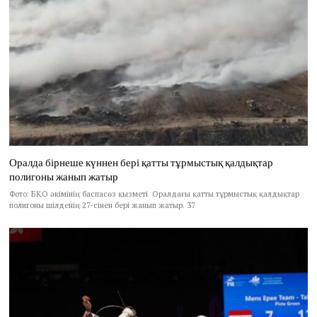
Оралда бірнеше күннен бері қатты тұрмыстық қалдықтар
полигоны жанып жатыр
Фото: БҚО әкімінің баспасөз қызметі Оралдағы қатты тұрмыстық қалдықтар
полигоны шілденің 27-сінен бері жанып жатыр. 37