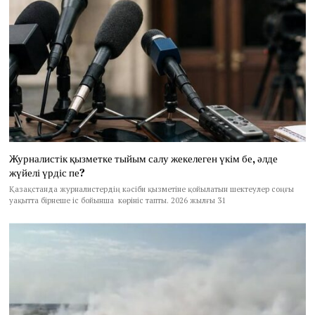
Журналистік қызметке тыйым салу жекелеген үкім бе, әлде
жүйелі үрдіс пе?
Қазақстанда журналистердің кәсіби қызметіне қойылатын шектеулер соңғы
уақытта бірнеше іс бойынша көрініс тапты. 2026 жылғы 31