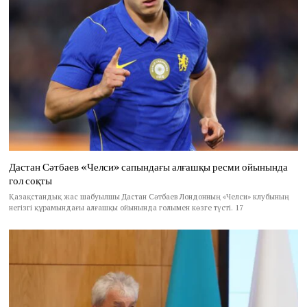
Дастан Сәтбаев «Челси» сапындағы алғашқы ресми ойынында
гол соқты
Қазақстандық жас шабуылшы Дастан Сәтбаев Лондонның «Челси» клубының
негізгі құрамындағы алғашқы ойынында голымен көзге түсті. 17