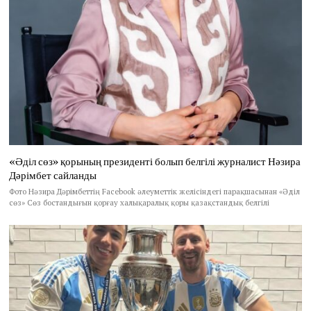
«Әділ сөз» қорының президенті болып белгілі журналист Нәзира
Дәрімбет сайланды
Фото Нәзира Дәрімбеттің Facebook әлеуметтік желісіндегі парақшасынан «Әділ
сөз» Сөз бостандығын қорғау халықаралық қоры қазақстандық белгілі