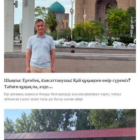
Шыңғыс Ергөбек, cаясаттанушы: Қай құқықпен өмір сүреміз?
Табиғи құқық па, әлде…
Бір аптаның шамасы болды блогерлерді жауапкершілікке тарту, тойда
айтылған уағыз және тағы да басқа қоғам өмірі