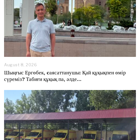
August 8, 2026
A
u
Шыңғыс Ергөбек, cаясаттанушы: Қай құқықпен өмір
g
сүреміз? Табиғи құқық па, әлде…
u
s
t
8
,
2
0
2
6