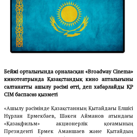
Бейжің орталығында орналасқан «Broadway Cinema»
кинотеатрында Қазақстандық кино апталығының
салтанатты ашылу рәсімі өтті, деп хабарлайды ҚР
СІМ баспасөз қызметі
«Ашылу рәсімінде Қазақстанның Қытайдағы Елшісі
Нұрлан Ермекбаев, Шәкен Айманов атындағы
«Қазақфильм» акционерлік қоғамының
Президенті Ермек Аманшаев және Қытайдың