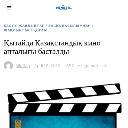
БАСТЫ ЖАҢАЛЫҚТАР
/
БАСҚА БАСЫЛЫМНАН
/
ЖАҢАЛЫҚТАР
/
ҚОҒАМ
Қытайда Қазақстандық кино
апталығы басталды
Мінбер
April 18, 2013
1656 рет қаралды