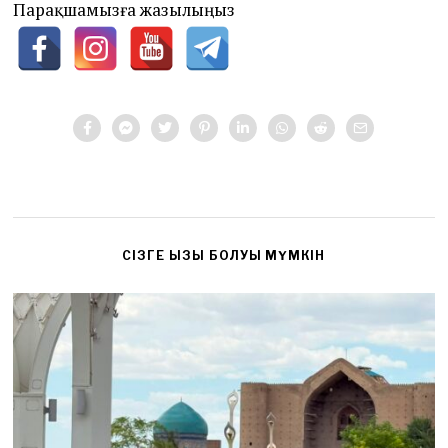
Парақшамызға жазылыңыз
CІЗГЕ ҚЫЗЫҚ БОЛУЫ МҮМКІН