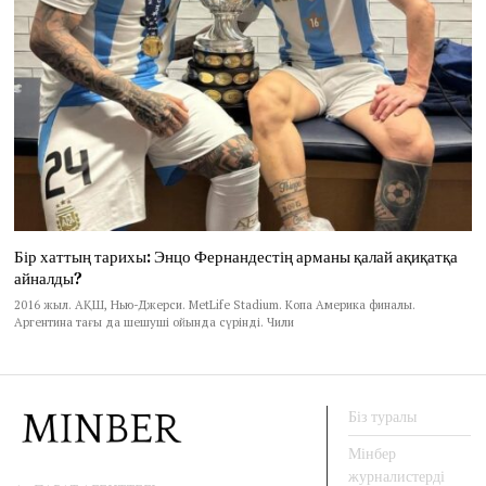
Бір хаттың тарихы: Энцо Фернандестің арманы қалай ақиқатқа
айналды?
2016 жыл. АҚШ, Нью-Джерси. MetLife Stadium. Копа Америка финалы.
Аргентина тағы да шешуші ойында сүрінді. Чили
Біз туралы
Мінбер
журналистерді