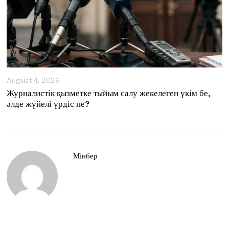
August 4, 2026
A
u
Журналистік қызметке тыйым салу жекелеген үкім бе,
g
әлде жүйелі үрдіс пе?
u
s
t
4
,
2
Мінбер
0
2
6