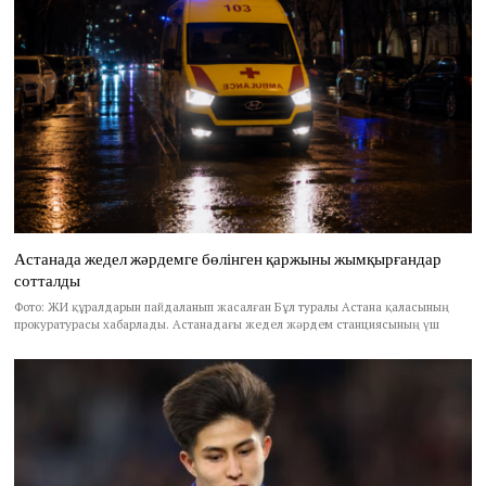
Астанада жедел жәрдемге бөлінген қаржыны жымқырғандар
сотталды
Фото: ЖИ құралдарын пайдаланып жасалған Бұл туралы Астана қаласының
прокуратурасы хабарлады. Астанадағы жедел жәрдем станциясының үш