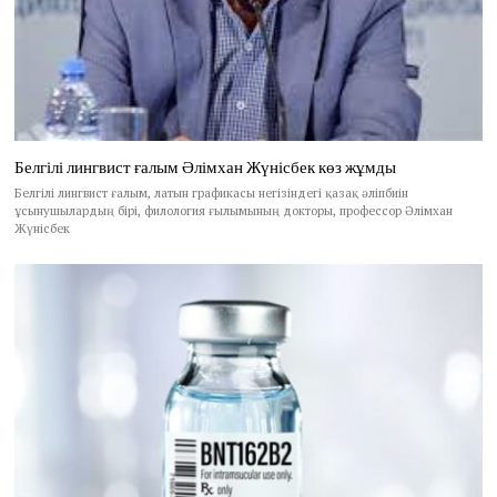
Белгілі лингвист ғалым Әлімхан Жүнісбек көз жұмды
Белгілі лингвист ғалым, латын графикасы негізіндегі қазақ әліпбиін
ұсынушылардың бірі, филология ғылымының докторы, профессор Әлімхан
Жүнісбек