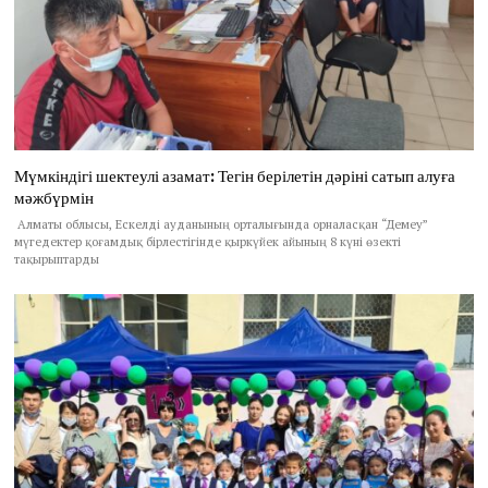
Мүмкіндігі шектеулі азамат: Тегін берілетін дәріні сатып алуға
мәжбүрмін
Алматы облысы, Ескелді ауданының орталығында орналасқан “Демеу”
мүгедектер қоғамдық бірлестігінде қыркүйек айының 8 күні өзекті
тақырыптарды