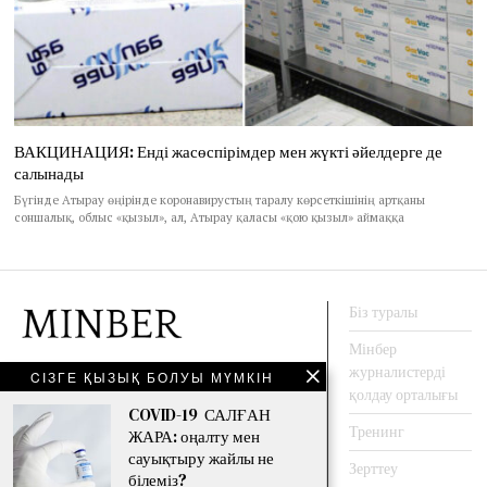
ВАКЦИНАЦИЯ: Енді жасөспірімдер мен жүкті әйелдерге де
салынады
Бүгінде Атырау өңірінде коронавирустың таралу көрсеткішінің артқаны
соншалық, облыс «қызыл», ал, Атырау қаласы «қою қызыл» аймаққа
Біз туралы
Мінбер
журналистерді
CІЗГЕ ҚЫЗЫҚ БОЛУЫ МҮМКІН
АҚПАРАТ АГЕНТТЕГІ
қолдау орталығы
COVID-19 САЛҒАН
Тренинг
ЖАРА: оңалту мен
сауықтыру жайлы не
Facebook
Twitter
Instagram
YouTube
Зерттеу
білеміз?