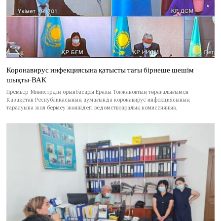
Коронавирус инфекциясына қатысты тағы бірнеше шешім
шықты-ВАК
Премьер-Министрдің орынбасары Ералы Тоғжановтың төрағалығымен
Қазақстан Республикасының аумағында коронавирус инфекциясының
таралуына жол бермеу жөніндегі ведомствоаралық комиссияның