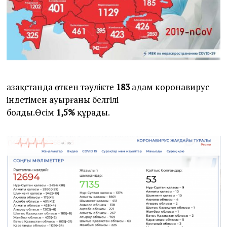
Қазақстанда өткен тәулікте
183
адам коронавирус
індетімен ауырғаны белгілі
болды.Өсім
1,5%
құрады.