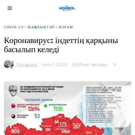
COVID-19
/
ЖАҢАЛЫҚТАР
/
ҚОҒАМ
Коронавирус: індеттің қарқыны
басылып келеді
Редакция
June 7, 2020
J
2264 рет қаралды
u
n
e
7
,
2
0
2
0