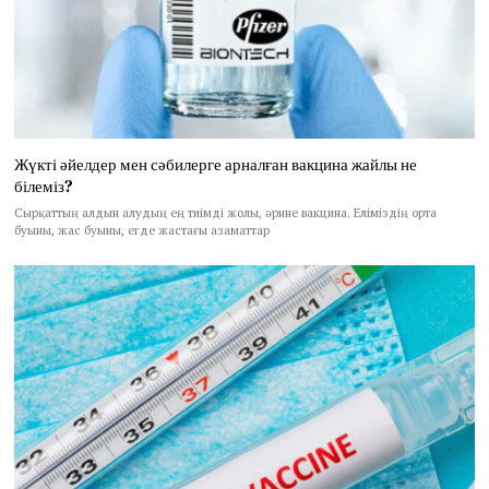
Жүкті әйелдер мен сәбилерге арналған вакцина жайлы не
білеміз?
Сырқаттың алдын алудың ең тиімді жолы, әрине вакцина. Еліміздің орта
буыны, жас буыны, егде жастағы азаматтар