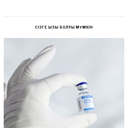
CІЗГЕ ҚЫЗЫҚ БОЛУЫ МҮМКІН