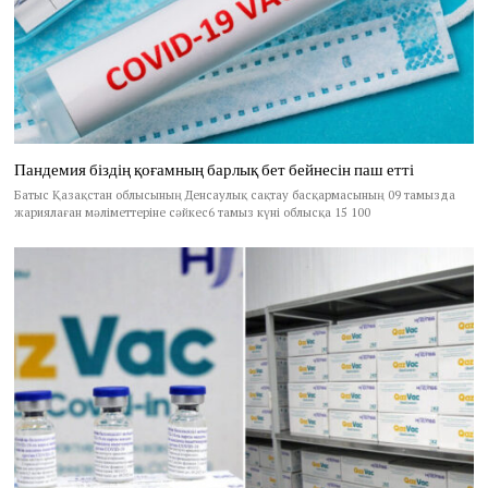
Пандемия біздің қоғамның барлық бет бейнесін паш етті
Батыс Қазақстан облысының Денсаулық сақтау басқармасының 09 тамызда
жариялаған мәліметтеріне сәйкес6 тамыз күні облысқа 15 100