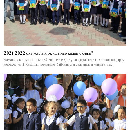
2021-2022 оқу жылын оқушылар қалай оқиды?
Алматы қаласындағы №185 мектепте дәстүрлі форматтағы алғашқы қоңырау
мерекесі өтті. Карантин режиміне байланысты салтанатты жиынға тек