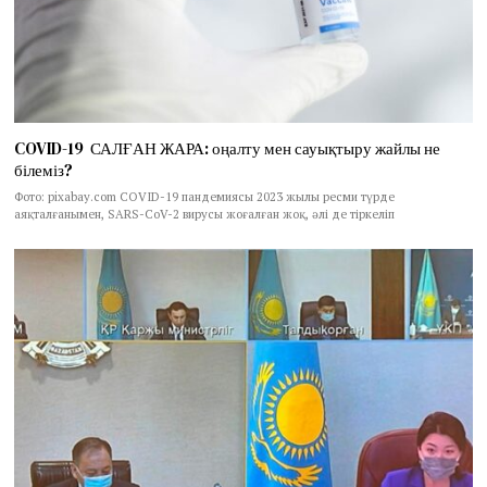
COVID-19 САЛҒАН ЖАРА: оңалту мен сауықтыру жайлы не
білеміз?
Фото: pixabay.com COVID-19 пандемиясы 2023 жылы ресми түрде
аяқталғанымен, SARS-CoV-2 вирусы жоғалған жоқ, әлі де тіркеліп