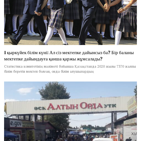
1 қыркүйек білім күні: Ал сіз мектепке дайынсыз ба? Бір баланы
мектепке дайындауға қанша қаржы жұмсалады?
Статистика комитетінің мәліметі бойынша Қазақстанда 2020 жылы 7370 жалпы
білім беретін мектеп болған, онда білім алушылардың