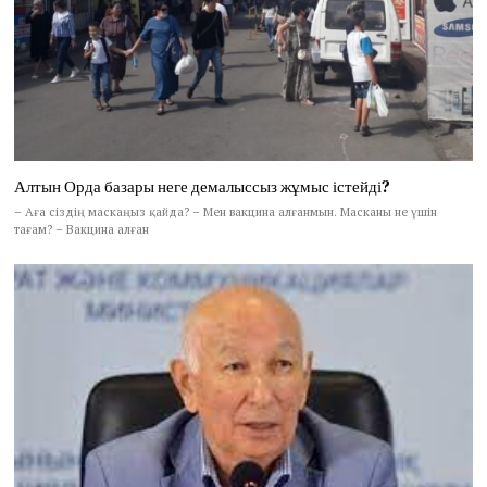
Алтын Орда базары неге демалыссыз жұмыс істейді?
– Аға сіздің маскаңыз қайда? – Мен вакцина алғанмын. Масканы не үшін
тағам? – Вакцина алған