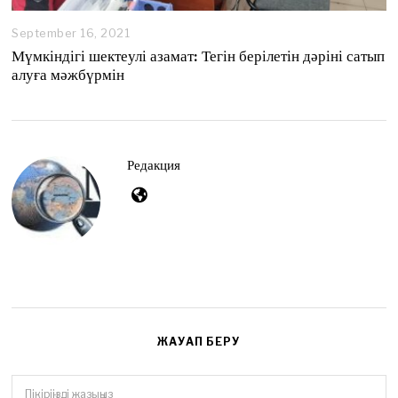
September 16, 2021
S
e
Мүмкіндігі шектеулі азамат: Тегін берілетін дәріні сатып
p
алуға мәжбүрмін
t
e
m
b
e
r
Редакция
2
7
,
2
0
2
1
ЖАУАП БЕРУ