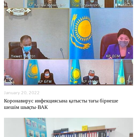
9
,
2
0
2
4
January 20, 2022
Коронавирус инфекциясына қатысты тағы бірнеше
шешім шықты-ВАК