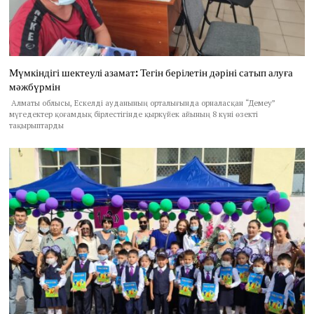
Мүмкіндігі шектеулі азамат: Тегін берілетін дәріні сатып алуға
мәжбүрмін
Алматы облысы, Ескелді ауданының орталығында орналасқан “Демеу”
мүгедектер қоғамдық бірлестігінде қыркүйек айының 8 күні өзекті
тақырыптарды