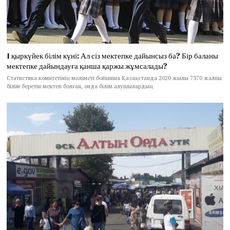
1 қыркүйек білім күні: Ал сіз мектепке дайынсыз ба? Бір баланы
мектепке дайындауға қанша қаржы жұмсалады?
Статистика комитетінің мәліметі бойынша Қазақстанда 2020 жылы 7370 жалпы
білім беретін мектеп болған, онда білім алушылардың