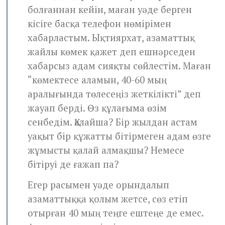
болғаннан кейін, маған уәде берген
кісіге басқа телефон нөмірімен
хабарластым. Ықтиярхат, азаматтық
жайлы көмек қажет деп ешнәрседен
хабарсыз адам сияқты сөйлестім. Маған
“көмектесе аламын, 40-60 мың
аралығында төлесеңіз жеткілікті” деп
жауап берді. Өз құлағыма өзім
сенбедім. Қалайша? Бір жылдан астам
уақыт бір құжатты бітірмеген адам өзге
жұмысты қалай алмақшы? Немесе
бітіруі де ғажап па?
Егер расымен уәде орындалып
азаматтыққа қолым жетсе, сөз етіп
отырған 40 мың теңге ештеңе де емес.