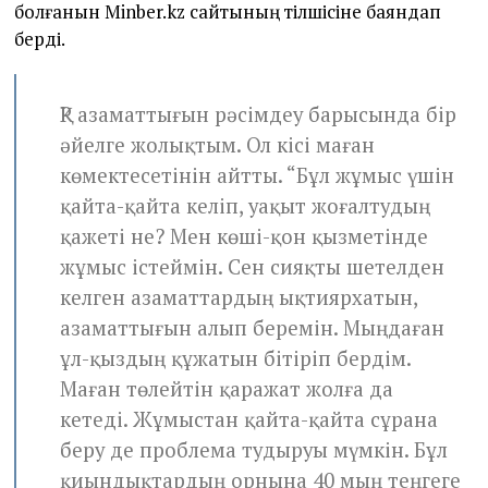
болғанын Minber.kz сайтының тілшісіне баяндап
берді.
ҚР азаматтығын рәсімдеу барысында бір
әйелге жолықтым. Ол кісі маған
көмектесетінін айтты. “Бұл жұмыс үшін
қайта-қайта келіп, уақыт жоғалтудың
қажеті не? Мен көші-қон қызметінде
жұмыс істеймін. Сен сияқты шетелден
келген азаматтардың ықтиярхатын,
азаматтығын алып беремін. Мыңдаған
ұл-қыздың құжатын бітіріп бердім.
Маған төлейтін қаражат жолға да
кетеді. Жұмыстан қайта-қайта сұрана
беру де проблема тудыруы мүмкін. Бұл
қиындықтардың орнына 40 мың теңгеге