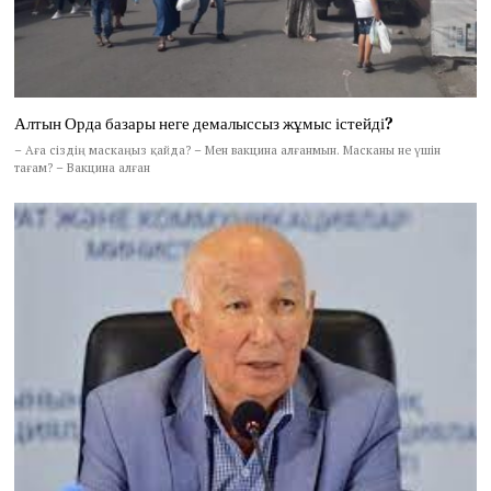
Алтын Орда базары неге демалыссыз жұмыс істейді?
– Аға сіздің маскаңыз қайда? – Мен вакцина алғанмын. Масканы не үшін
тағам? – Вакцина алған