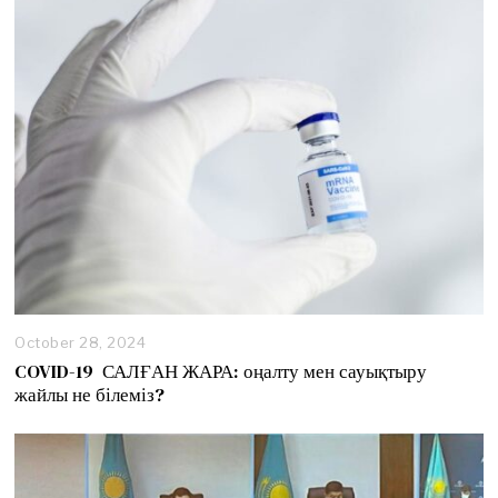
October 28, 2024
O
c
COVID-19 САЛҒАН ЖАРА: оңалту мен сауықтыру
t
жайлы не білеміз?
o
b
e
r
2