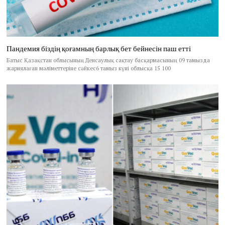
Пандемия біздің қоғамның барлық бет бейнесін паш етті
Батыс Қазақстан облысының Денсаулық сақтау басқармасының 09 тамызда
жариялаған мәліметтеріне сәйкес6 тамыз күні облысқа 15 100