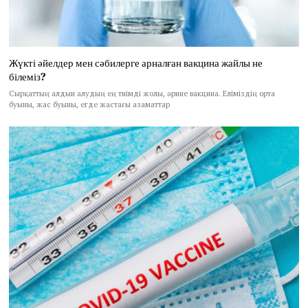
Жүкті әйелдер мен сәбилерге арналған вакцина жайлы не
білеміз?
Сырқаттың алдын алудың ең тиімді жолы, әрине вакцина. Еліміздің орта
буыны, жас буыны, егде жастағы азаматтар