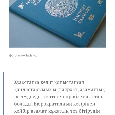
0
2
0
фото: www.lada.kz
Қазақстанға келіп қоныстанған
қандастарымыз ықтиярхат, азаматтық
рәсімдеуде көптеген проблемаға тап
болады. Бюрократияның кесірінен
кейбір азамат құжатын тез бітірудің