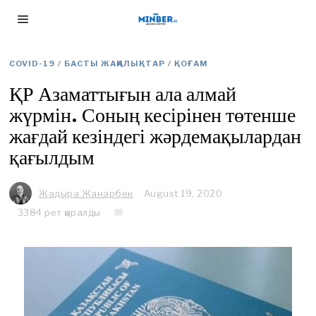
COVID-19
/
БАСТЫ ЖАҢАЛЫҚТАР
/
ҚОҒАМ
ҚР Азаматтығын ала алмай
жүрмін. Соның кесірінен төтенше
жағдай кезіндегі жәрдемақылардан
қағылдым
Жадыра Жанарбек
August 19, 2020
A
u
3384 рет қаралды
g
u
s
t
2
3
,
2