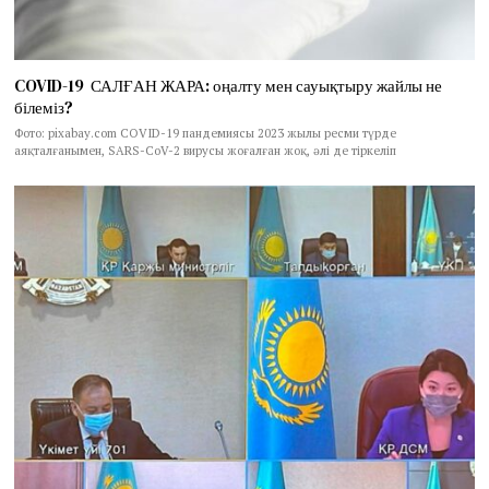
COVID-19 САЛҒАН ЖАРА: оңалту мен сауықтыру жайлы не
білеміз?
Фото: pixabay.com COVID-19 пандемиясы 2023 жылы ресми түрде
аяқталғанымен, SARS-CoV-2 вирусы жоғалған жоқ, әлі де тіркеліп