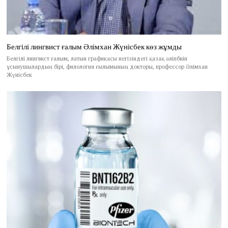
Белгілі лингвист ғалым Әлімхан Жүнісбек көз жұмды
Белгілі лингвист ғалым, латын графикасы негізіндегі қазақ әліпбиін
ұсынушылардың бірі, филология ғылымының докторы, профессор Әлімхан
Жүнісбек