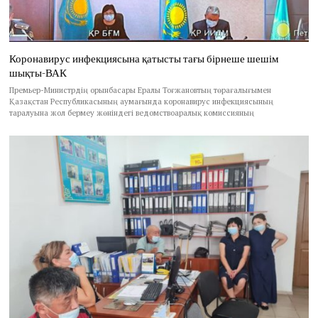
Коронавирус инфекциясына қатысты тағы бірнеше шешім
шықты-ВАК
Премьер-Министрдің орынбасары Ералы Тоғжановтың төрағалығымен
Қазақстан Республикасының аумағында коронавирус инфекциясының
таралуына жол бермеу жөніндегі ведомствоаралық комиссияның