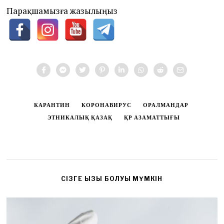
Парақшамызға жазылыңыз
КАРАНТИН
КОРОНАВИРУС
ОРАЛМАНДАР
ЭТНИКАЛЫҚ ҚАЗАҚ
ҚР АЗАМАТТЫҒЫ
CІЗГЕ ҚЫЗЫҚ БОЛУЫ МҮМКІН