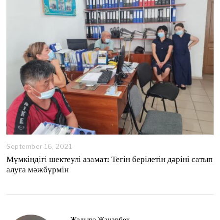
September 16, 2021
S
e
Мүмкіндігі шектеулі азамат: Тегін берілетін дәріні сатып
p
алуға мәжбүрмін
t
e
m
b
e
r
Жадыра Жанарбек