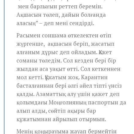
мен барлығын реттеп беремін.
Ақшасын төлеп, дайын болғанда
аласың” – деп мені сендірді.
Расымен соншама өткелектен өтіп
жүргенше, ақшасын беріп, жасатып
алғаным дұрыс деп ойладым. Қажет
соманы төледім. Сол кезден бері бір
жылдан аса уақыт өтті. Сол кеткеннен
мол кетті. Құжатым жоқ. Карантин
басталғаннан бері әлгі әйел тіпті үнсіз
қалды. Азаматтық алу үшін қажет деп
қолымдағы Моңғолияның паспортын да
алып алды, сөйтіп ақыры бар
құжатымнан айрылып отырмын.
Менің қоңырауыма жауап бермейтін