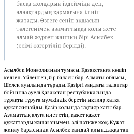
басқа жолдарын іздейміңн деп,
алаяқтардың қармағына ілініп
жатады. Өзгеге сеніп ақшасын
төлегенімен азаматтыққа қолы жете
алмай жүрген жанның бірі Асылбек
(есімі өзгертіліп берілді).
Асылбек Моңғолияның тумасы. Қазақстанға көшіп
келген. Үйленген, бір баласы бар. Алматы облысы,
Шелек ауылында тұрады. Қазіргі заңдағы талаптар
бойынша әуелі Қазақстан республикасында
тұрақты тұруға мүмкіндік беретін ықтияр хатқа
құжат жинайды. Қазір қолында ықтияр хаты бар.
Азаматтық алуға ниет етіп, қажет қажет
құжаттарды жинағанымен, әлі нәтиже жоқ. Құжат
жинау барысында Асылбек қандай қиындыққа тап