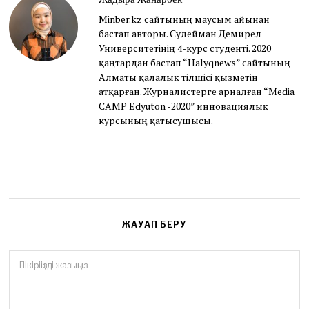
2
Minber.kz сайтының маусым айынан
7
бастап авторы. Сулейман Демирел
,
2
Университетінің 4-курс студенті. 2020
0
қаңтардан бастап “Halyqnews” сайтының
2
Алматы қалалық тілшісі қызметін
1
атқарған. Журналистерге арналған “Media
CAMP Edyuton -2020” инновациялық
курсының қатысушысы.
ЖАУАП БЕРУ