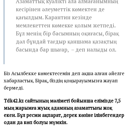
Азаматтық куәлікті ала алмағанымның
кесірінен әлеуметтік көмектен де
қағылдым. Карантин кезінде
мемлекеттен көмекке қолым жетпеді.
Бұл менің бір басымның оқиғасы, бірақ
дәл бұндай тағдыр қаншама қазақтың
басында бар шығар, – деп налыды ол.
Біз Асылбекке көмектесемін деп ақша алған әйелге
хабарластық. Бірақ, біздің қоңырауымызға жауап
бермеді.
Tdk42.kz сайтының мәліметі бойынша елімізде 7,5
мың жарымға жуық адамның азаматтығы жоқ
екен. Бұл ресми ақпарат, дерек көзіне ілінбегендер
одан да көп болуы мүмкін.