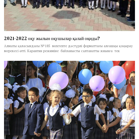
2021-2022 оқу жылын оқушылар қалай оқиды?
Алматы қаласындағы №185 мектепте дәстүрлі форматтағы алғашқы қоңырау
мерекесі өтті. Карантин режиміне байланысты салтанатты жиынға тек