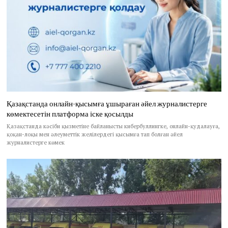
Қазақстанда онлайн-қысымға ұшыраған әйел журналистерге
көмектесетін платформа іске қосылды
Қазақстанда кәсіби қызметіне байланысты кибербуллингке, онлайн-қудалауға,
қоқан-лоқы мен әлеуметтік желілердегі қысымға тап болған әйел
журналистерге көмек