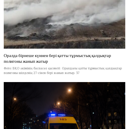
Оралда бірнеше күннен бері қатты тұрмыстық қалдықтар
полигоны жанып жатыр
Фото: БҚО әкімінің баспасөз қызметі Оралдағы қатты тұрмыстық қалдықтар
полигоны шілденің 27-сінен бері жанып жатыр. 37