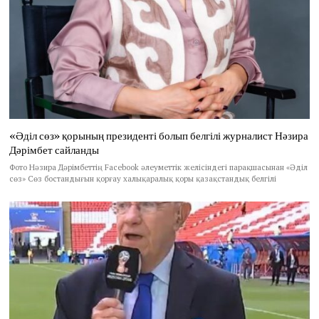
«Әділ сөз» қорының президенті болып белгілі журналист Нәзира
Дәрімбет сайланды
Фото Нәзира Дәрімбеттің Facebook әлеуметтік желісіндегі парақшасынан «Әділ
сөз» Сөз бостандығын қорғау халықаралық қоры қазақстандық белгілі