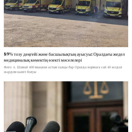
89% тозу деңгейі және басшылықтың ауысуы: Оралдағы жедел
медициналық көмектің өзекті мәселелері
Фото: А. Шамай 400 мыңнан астам халқы бар Оралда нормаға сай 40 жедел
жәрдем көлігі болуы