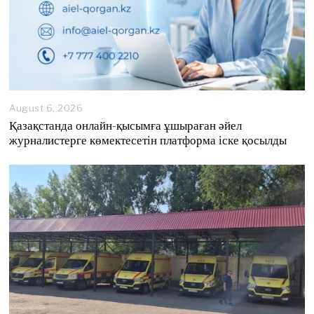
August 6, 2026
A
u
Қазақстанда онлайн-қысымға ұшыраған әйел
g
журналистерге көмектесетін платформа іске қосылды
u
s
t
6
,
2
0
2
6