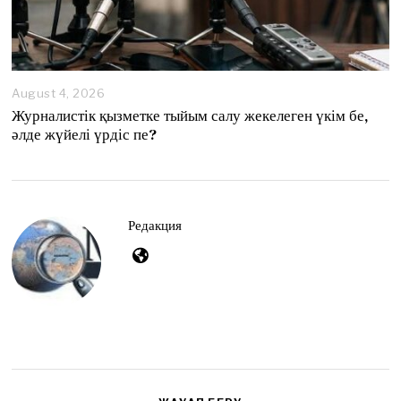
August 4, 2026
A
u
Журналистік қызметке тыйым салу жекелеген үкім бе,
g
әлде жүйелі үрдіс пе?
u
s
t
4
,
2
Редакция
0
2
6