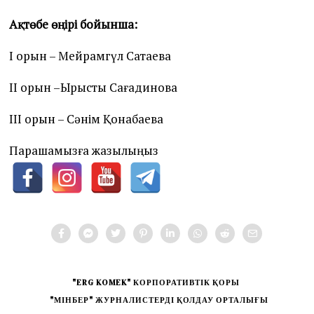
Ақтөбе өңірі бойынша:
І орын – Мейрамгүл Сатаева
ІІ орын –Ырысты Сағадинова
ІІІ орын – Сәнім Қонақбаева
Парақшамызға жазылыңыз
"ERG KOMEK" КОРПОРАТИВТІК ҚОРЫ
"МІНБЕР" ЖУРНАЛИСТЕРДІ ҚОЛДАУ ОРТАЛЫҒЫ