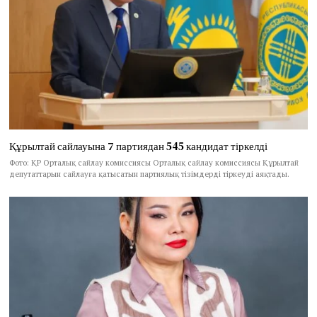
Құрылтай сайлауына 7 партиядан 545 кандидат тіркелді
Фото: ҚР Орталық сайлау комиссиясы Орталық сайлау комиссиясы Құрылтай
депутаттарын сайлауға қатысатын партиялық тізімдерді тіркеуді аяқтады.