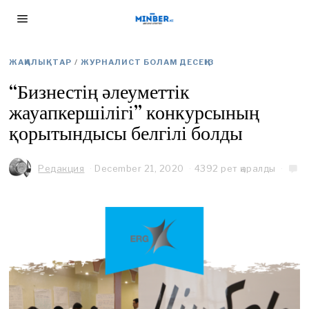
ЖАҢАЛЫҚТАР
/
ЖУРНАЛИСТ БОЛАМ ДЕСЕҢІЗ
“Бизнестің әлеуметтік
жауапкершілігі” конкурсының
қорытындысы белгілі болды
Редакция
December 21, 2020
M
4392 рет қаралды
a
r
c
h
1
9
,
2
0
2
1