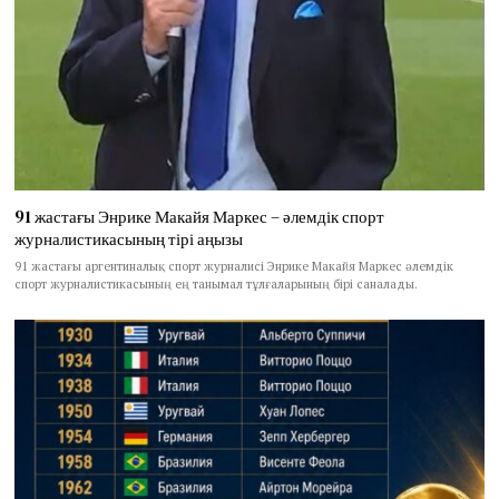
91 жастағы Энрике Макайя Маркес – әлемдік спорт
журналистикасының тірі аңызы
91 жастағы аргентиналық спорт журналисі Энрике Макайя Маркес әлемдік
спорт журналистикасының ең танымал тұлғаларының бірі саналады.