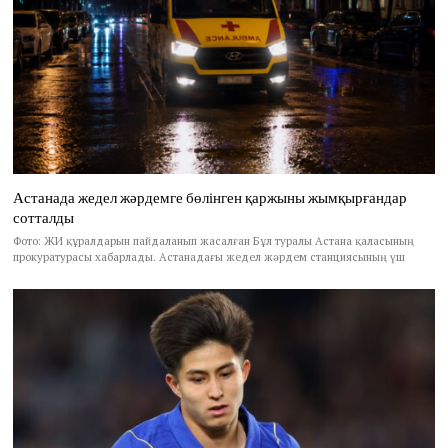
Астанада жедел жәрдемге бөлінген қаржыны жымқырғандар
сотталды
Фото: ЖИ құралдарын пайдаланып жасалған Бұл туралы Астана қаласының
прокуратурасы хабарлады. Астанадағы жедел жәрдем станциясының үш