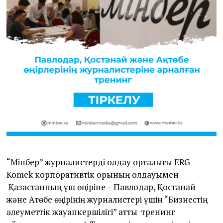
“Мінбер” журналистерді қолдау орталығы ERG
Komek корпоративтік қорының қолдауымен
Қазақстанның үш өңіріне – Павлодар, Қостанай
және Ақтөбе өңірінің журналистері үшін “Бизнестің
әлеуметтік жауапкершілігі” атты тренинг