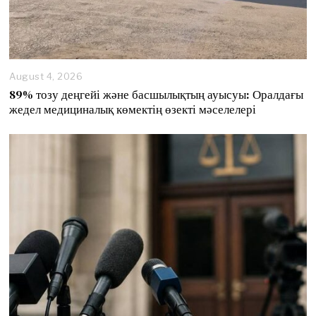
August 4, 2026
89% тозу деңгейі және басшылықтың ауысуы: Оралдағы
жедел медициналық көмектің өзекті мәселелері