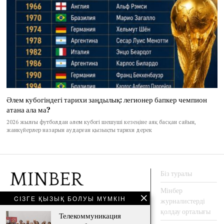
Әлем кубогіндегі тарихи заңдылық: легионер бапкер чемпион
атана ала ма?
2026 жылғы футболдан әлем кубогі шешуші кезеңіне аяқ басқан сайын,
жанкүйерлер назарын аударған қызықты тарихи дерек
Біз туралы
Мінбер
CІЗГЕ ҚЫЗЫҚ БОЛУЫ МҮМКІН
журналистерді
АҚПАРАТ АГЕНТТЕГІ
қолдау орталығы
Телекоммуникация