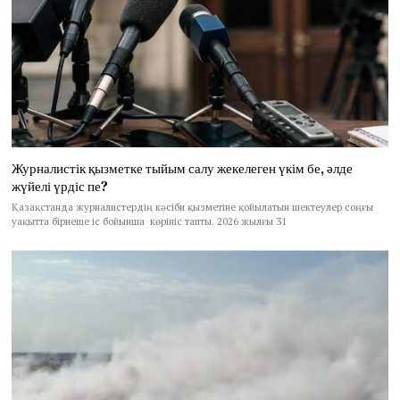
Журналистік қызметке тыйым салу жекелеген үкім бе, әлде
жүйелі үрдіс пе?
Қазақстанда журналистердің кәсіби қызметіне қойылатын шектеулер соңғы
уақытта бірнеше іс бойынша көрініс тапты. 2026 жылғы 31