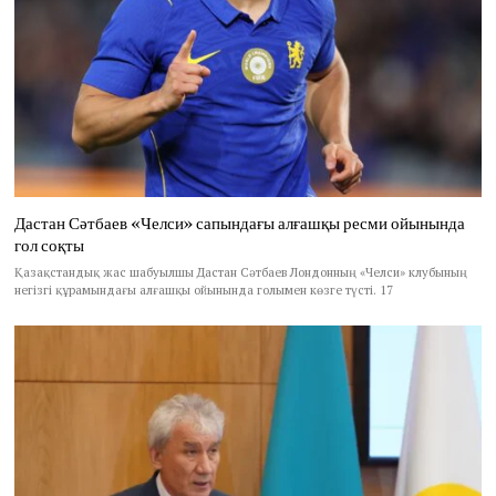
Дастан Сәтбаев «Челси» сапындағы алғашқы ресми ойынында
гол соқты
Қазақстандық жас шабуылшы Дастан Сәтбаев Лондонның «Челси» клубының
негізгі құрамындағы алғашқы ойынында голымен көзге түсті. 17