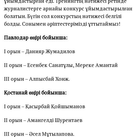
ұйымдастырған еді. Тренингтің нәтижесі ретінде
журналистерге арнайы конкурс ұйымдастырылған
болатын. Бүгін сол конкурстың нәтижесі белгілі
болды. Сонымен әріптестерімізді құттықтаймыз!
Павлодар өңірі бойынша:
І орын – Данияр Жумадилов
ІІ орын – Есенбек Санатұлы, Мереке Амантай
ІІІ орын – Алпысбай Хонж.
Қостанай өңірі бойынша:
І орын – Қасқырбай Қойшыманов
ІІ орын – Амангелді Шурентаев
ІІІ орын – Әсел Мұтылапова.