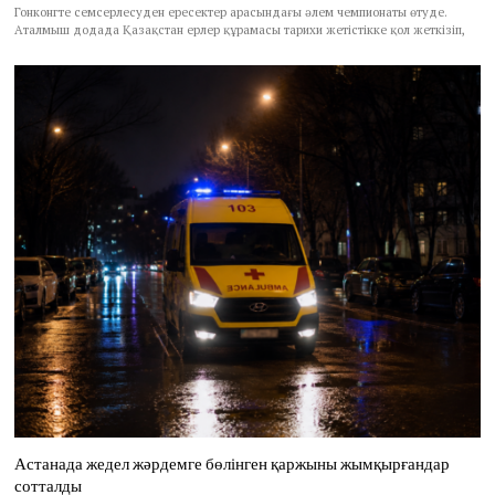
Гонконгте семсерлесуден ересектер арасындағы әлем чемпионаты өтуде.
Аталмыш додада Қазақстан ерлер құрамасы тарихи жетістікке қол жеткізіп,
Астанада жедел жәрдемге бөлінген қаржыны жымқырғандар
сотталды