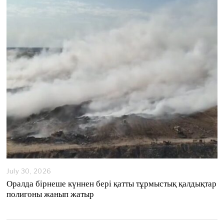
4
,
2
0
2
6
July 30, 2026
Оралда бірнеше күннен бері қатты тұрмыстық қалдықтар
полигоны жанып жатыр