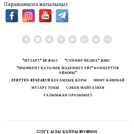
Парақшамызға жазылыңыз
"МУЗАРТ" 20 ЖЫЛ
"САПФИР МЕДИА" ЖШС
"ШЫМКЕНТ ҚАЛАЛЫҚ МӘДЕНИЕТ ҮЙІ" КОНЦЕРТТІК
ҰЙЫМЫ"
ZERTTEU-RESEARCH ҚОҒАМДЫҚ ҚОРЫ
МИЯТ КӘШІБАЙ
МУЗАРТ ТОБЫ
СӘКЕН МАЙҒАЗИЕВ
ҒАЛЫМЖАН ОРАЗЫМБЕТ
CІЗГЕ ҚЫЗЫҚ БОЛУЫ МҮМКІН