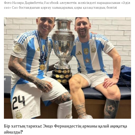
Фото Нәзира Дәрімбеттің Facebook әлеуметтік желісіндегі парақшасынан «Әділ
сөз» Сөз бостандығын қорғау халықаралық қоры қазақстандық белгілі
Бір хаттың тарихы: Энцо Фернандестің арманы қалай ақиқатқа
айналды?