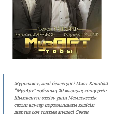
2
1
Журналист, желі белсендісі Мият Кәшібай
“МузАрт” тобының 20 жылдық концертін
Шымкентте өткізу үшін Мемлекеттік
сатып алулар порталындағы келісім
шартқа сол топтың мүшесі Сәкен