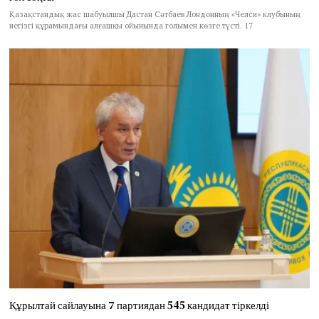
Қазақстандық жас шабуылшы Дастан Сәтбаев Лондонның «Челси» клубының
негізгі құрамындағы алғашқы ойынында голымен көзге түсті. 17
Құрылтай сайлауына 7 партиядан 545 кандидат тіркелді