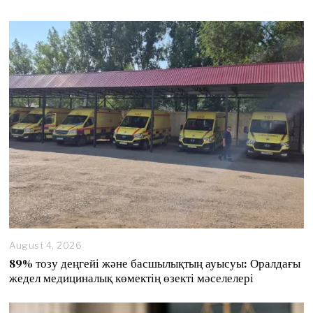
August 4, 2026
89% тозу деңгейі және басшылықтың ауысуы: Оралдағы
жедел медициналық көмектің өзекті мәселелері