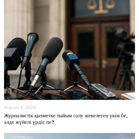
August 4, 2026
A
u
Журналистік қызметке тыйым салу жекелеген үкім бе,
g
әлде жүйелі үрдіс пе?
u
s
t