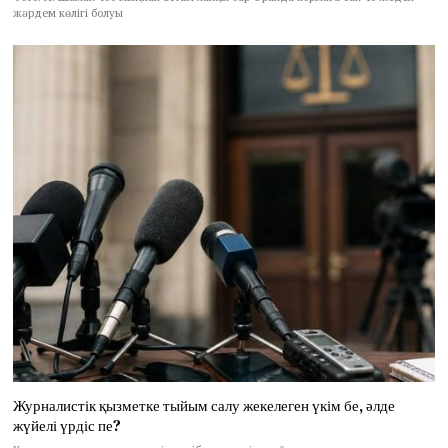
жәрдем көлігі болуы
Журналистік қызметке тыйым салу жекелеген үкім бе, әлде
жүйелі үрдіс пе?