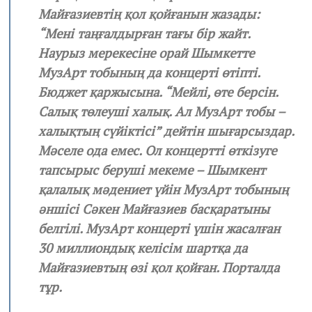
Майғазиевтің қол қойғанын жазады:
“Мені таңғалдырған тағы бір жайт.
Наурыз мерекесіне орай Шымкетте
МузАрт тобының да концерті өтіпті.
Бюджет қаржысына. “Мейлі, өте берсін.
Салық төлеуші халық. Ал МузАрт тобы –
халықтың сүйіктісі” дейтін шығарсыздар.
Мәселе ода емес. Ол концертті өткізуге
тапсырыс беруші мекеме – Шымкент
қалалық мәдениет үйін МузАрт тобының
әншісі Сәкен Майғазиев басқаратыны
белгілі. МузАрт концерті үшін жасалған
30 миллиондық келісім шартқа да
Майғазиевтың өзі қол қойған. Порталда
тұр.