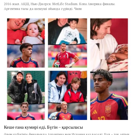
2016 жыл. АҚШ, Нью-Джерси. MetLife Stadium. Копа Америка финалы.
Аргентина тағы да шешуші ойында сүрінді. Чили
Кеше ғана кумирі еді. Бүгін – қарсыласы
Әлем кубогінің финалында Аргентина мен Испания кездеседі. Бұл – тек алтын