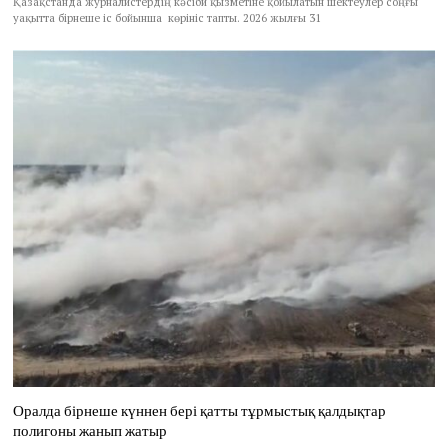
Қазақстанда журналистердің кәсіби қызметіне қойылатын шектеулер соңғы
уақытта бірнеше іс бойынша көрініс тапты. 2026 жылғы 31
Оралда бірнеше күннен бері қатты тұрмыстық қалдықтар
полигоны жанып жатыр