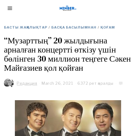
БАСТЫ ЖАҢАЛЫҚТАР
/
БАСҚА БАСЫЛЫМНАН
/
ҚОҒАМ
“Музарттың” 20 жылдығына
арналған концертті өткізу үшін
бөлінген 30 миллион теңгеге Сәкен
Майғазиев қол қойған
Редакция
March 26, 2021
M
6372 рет қаралды
a
r
c
h
2
8
,
2
0