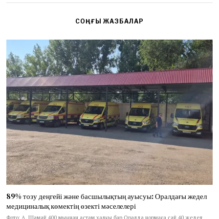
СОҢҒЫ ЖАЗБАЛАР
89% тозу деңгейі және басшылықтың ауысуы: Оралдағы жедел
медициналық көмектің өзекті мәселелері
Фото: А. Шамай 400 мыңнан астам халқы бар Оралда нормаға сай 40 жедел