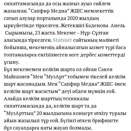
сипаттамасында да осы жалғыз ауыз сөйлем
жазылған. “Сапфир Медиа” ЖШС мемлекеттік
сатып алулар порталында 2020 жылдың
қыркүйегінде тіркелген. Жетекшісі Бәденова Анель
Сырымқызы, 23 жаста. Мекеме – Нұр-Сұлтан
қаласында тіркелген.
Statsnet
сайтының мәліметі
бойынша, мекеменің айналысатын қызмет түрі басқа
топтамаларға енгізілмеген өзге дербес қызметтерді
ұсыну.
Бұл мекемемен келісім шартқа қол қойған Сәкен
Майғазиев “Мен “МузАрт” тобымен тікелей келісім
шарт жасамадым. Мен “Сапфир Медиа” ЖШС-імен
келісім шарт жасастым” деуі әбден мүмкін ғой.
Алайда келісім шарттың техникалық
сипаттамасында да, келісім шарт та да
“МузАрттың” 20 жылдығына концерт өткізу туралы
айқын жазылып тұр ғой. Бүгінгі өткен брифингте
бұл сауалдарға нақты жауап болмады.