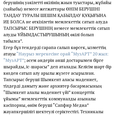
берушінің уәкілетті өкілінің жақын туыстары, жұбайы
(зайыбы) немесе жегжаттары ӨНІМ БЕРУШІНІ
ТАҢДАУ ТУРАЛЫ ШЕШІМ ҚАБЫЛДАУ ҚҰҚЫҒЫНА
ИЕ БОЛСА не өткізілетін мемлекеттік сатып алуда
ТАПСЫРЫС БЕРУШІНІҢ немесе мемлекеттік сатып
алуды ҰЙЫМДАСТЫРУШЫНЫҢ өкілі болып
табылса”.
Егер бұл тендерді сарапқа салып көрсек, қызметтің
атауы
“Наурыз мерекесіне орай “МузАРТ” 20 жыл:
“МузАРТ”
; әсем әндерін әнші достарымен бірге
шырқайды, іс-шарасы” деп аталады. Келісім шарт бір
көзден сатып алу арқылы жүзеге асырылған.
Тапсырыс беруші Шымкент қаласы мәдениет,
тілдерді дамыту және архивтер басқармасының
“Шымкент қалалық мәдениет үйі” концерттік
ұйымы” мемлекеттік коммуналдық қазыналық
кәсіпорны, өнім беруші “Сапфир Медиа”
жауапкершілігі шектеулі серіктестігі. Техникалық