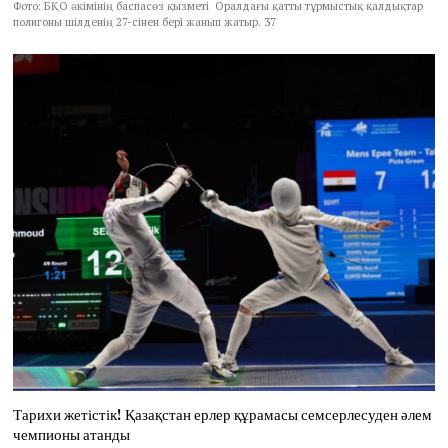
Фото: БҚО әкімінің баспасөз қызметі Оралдағы қатты тұрмыстық қалдықтар
полигоны шілденің 27-сінен бері жанып жатыр. 37
Тарихи жетістік! Қазақстан ерлер құрамасы семсерлесуден әлем
чемпионы атанды