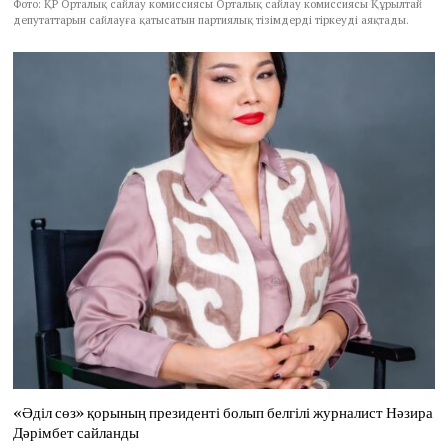
Фото: ҚР Орталық сайлау комиссиясы Орталық сайлау комиссиясы Құрылтай
депутаттарын сайлауға қатысатын партиялық тізімдерді тіркеуді аяқтады.
«Әділ сөз» қорының президенті болып белгілі журналист Нәзира
Дәрімбет сайланды