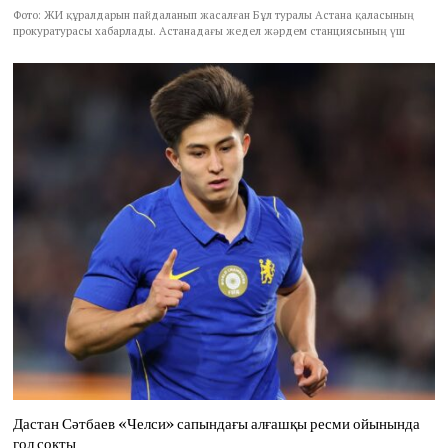
Фото: ЖИ құралдарын пайдаланып жасалған Бұл туралы Астана қаласының
прокуратурасы хабарлады. Астанадағы жедел жәрдем станциясының үш
Дастан Сәтбаев «Челси» сапындағы алғашқы ресми ойынында
гол соқты