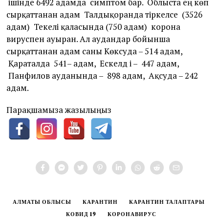
ішінде 6492 адамда симптом бар. Облыста ең көп
сырқаттанған адам Талдықорғанда тіркелсе (3526
адам) Текелі қаласында (750 адам) корона
вируспен ауырған. Ал аудандар бойынша
сырқаттанған адам саны Көксуда – 514 адам,
Қараталда 541– адам, Ескелд і – 447 адам,
Панфилов ауданында – 898 адам, Ақсуда – 242
адам.
Парақшамызға жазылыңыз
АЛМАТЫ ОБЛЫСЫ
КАРАНТИН
КАРАНТИН ТАЛАПТАРЫ
КОВИД 19
КОРОНАВИРУС