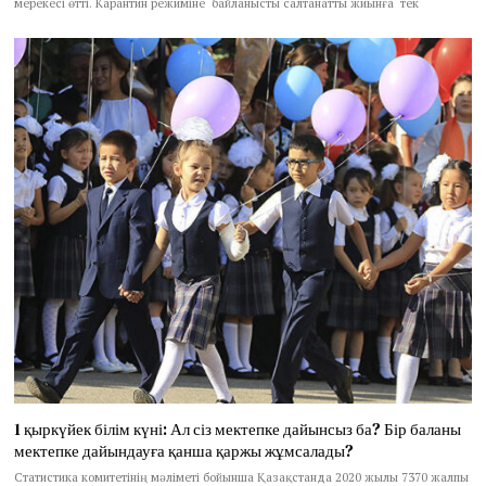
мерекесі өтті. Карантин режиміне байланысты салтанатты жиынға тек
1 қыркүйек білім күні: Ал сіз мектепке дайынсыз ба? Бір баланы
мектепке дайындауға қанша қаржы жұмсалады?
Статистика комитетінің мәліметі бойынша Қазақстанда 2020 жылы 7370 жалпы