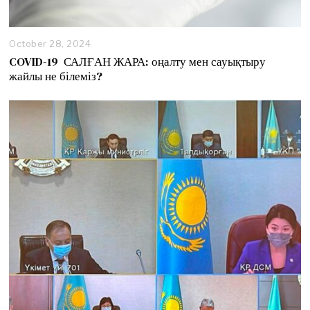
October 28, 2024
O
c
COVID-19 САЛҒАН ЖАРА: оңалту мен сауықтыру
t
жайлы не білеміз?
o
b
e
r
2
9
,
2
0
2
4