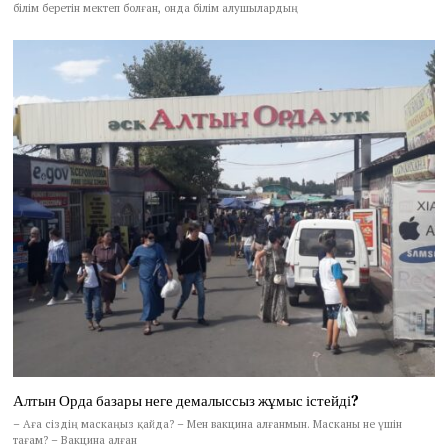
білім беретін мектеп болған, онда білім алушылардың
Алтын Орда базары неге демалыссыз жұмыс істейді?
– Аға сіздің маскаңыз қайда? – Мен вакцина алғанмын. Масканы не үшін
тағам? – Вакцина алған