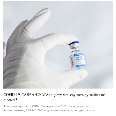
COVID-19 САЛҒАН ЖАРА: оңалту мен сауықтыру жайлы не
білеміз?
Фото: pixabay.com COVID-19 пандемиясы 2023 жылы ресми түрде
аяқталғанымен, SARS-CoV-2 вирусы жоғалған жоқ, әлі де тіркеліп