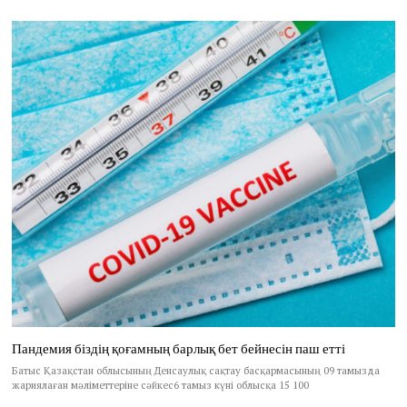
Пандемия біздің қоғамның барлық бет бейнесін паш етті
Батыс Қазақстан облысының Денсаулық сақтау басқармасының 09 тамызда
жариялаған мәліметтеріне сәйкес6 тамыз күні облысқа 15 100