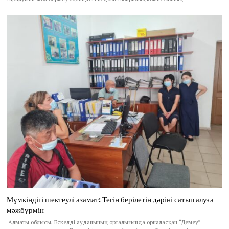
Мүмкіндігі шектеулі азамат: Тегін берілетін дәріні сатып алуға
мәжбүрмін
Алматы облысы, Ескелді ауданының орталығында орналасқан “Демеу”