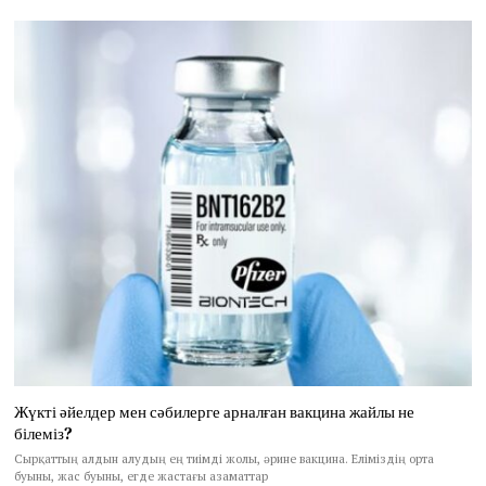
Жүкті әйелдер мен сәбилерге арналған вакцина жайлы не
білеміз?
Сырқаттың алдын алудың ең тиімді жолы, әрине вакцина. Еліміздің орта
буыны, жас буыны, егде жастағы азаматтар