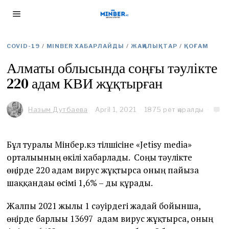
COVID-19
/
MINBER ХАБАРЛАЙДЫ
/
ЖАҢАЛЫҚТАР
/
ҚОҒАМ
Алматы облысында соңғы тәулікте
220 адам КВИ жұқтырған
Назым Дутбаева
April 1, 2021
A
1875 рет қаралды
p
r
i
Бұл туралы Мінбер.кз тілшісіне «Jetisy media»
l
орталығының өкілі хабарлады. Соңғы тәулікте
1
,
өңірде 220 адам вирус жұқтырса оның пайызға
2
шаққандағы өсімі 1,6% – ды құрады.
0
2
1
Жалпы 2021 жылғы 1 сәуірдегі жағдай бойынша,
өңірде барлығы 13697 адам вирус жұқтырса, оның