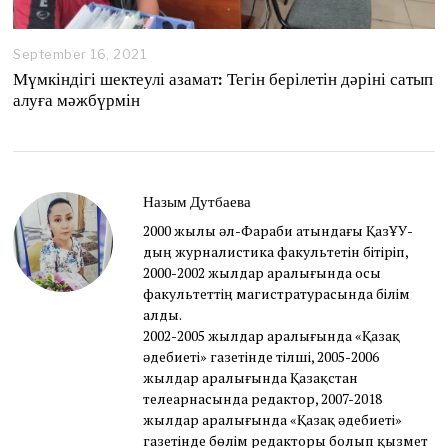
September 16, 2021
S
e
Мүмкіндігі шектеулі азамат: Тегін берілетін дәріні сатып
p
алуға мәжбүрмін
t
e
m
b
e
r
Назым Дутбаева
2
2000 жылы әл-Фараби атындағы ҚазҰУ-
7
дың журналистика факультетін бітіріп,
,
2
2000-2002 жылдар аралығында осы
0
факультеттің магистратурасында білім
2
алды.
1
2002-2005 жылдар аралығында «Қазақ
әдебиеті» газетінде тілші, 2005-2006
жылдар аралығында Қазақстан
телеарнасында редактор, 2007-2018
жылдар аралығында «Қазақ әдебиеті»
газетінде бөлім редакторы болып қызмет