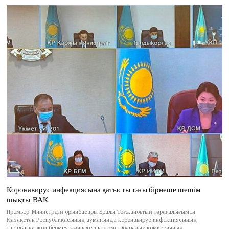
Коронавирус инфекциясына қатысты тағы бірнеше шешім
шықты-ВАК
Премьер-Министрдің орынбасары Ералы Тоғжановтың төрағалығымен
Қазақстан Республикасының аумағында коронавирус инфекциясының
таралуына жол бермеу жөніндегі ведомствоаралық комиссияның