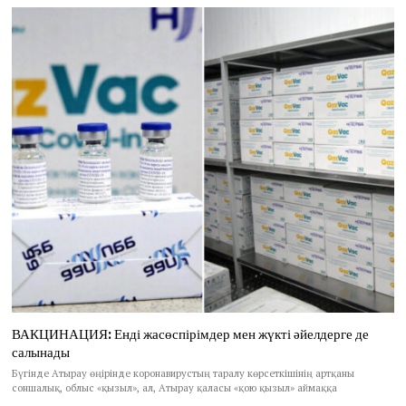
ВАКЦИНАЦИЯ: Енді жасөспірімдер мен жүкті әйелдерге де
салынады
Бүгінде Атырау өңірінде коронавирустың таралу көрсеткішінің артқаны
соншалық, облыс «қызыл», ал, Атырау қаласы «қою қызыл» аймаққа