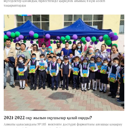
мүгедектер қоғамдық бірлестігінде қыркүйек айының 8 күні өзекті
тақырыптарды
2021-2022 оқу жылын оқушылар қалай оқиды?
Алматы қаласындағы №185 мектепте дәстүрлі форматтағы алғашқы қоңырау