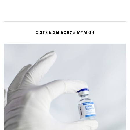
CІЗГЕ ҚЫЗЫҚ БОЛУЫ МҮМКІН