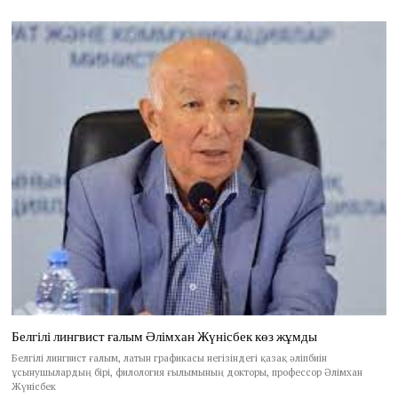
Белгілі лингвист ғалым Әлімхан Жүнісбек көз жұмды
Белгілі лингвист ғалым, латын графикасы негізіндегі қазақ әліпбиін
ұсынушылардың бірі, филология ғылымының докторы, профессор Әлімхан
Жүнісбек