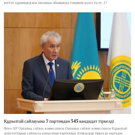
негізгі құрамындағы алғашқы ойынында голымен көзге түсті. 17
Құрылтай сайлауына 7 партиядан 545 кандидат тіркелді
Фото: ҚР Орталық сайлау комиссиясы Орталық сайлау комиссиясы Құрылтай
депутаттарын сайлауға қатысатын партиялық тізімдерді тіркеуді аяқтады.