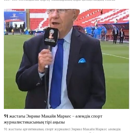
91 жастағы Энрике Макайя Маркес – әлемдік спорт
журналистикасының тірі аңызы
91 жастағы аргентиналық спорт журналисі Энрике Макайя Маркес әлемдік