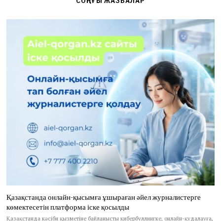
СОҢҒЫ ЖАЗБАЛАР
Қазақстанда онлайн-қысымға ұшыраған әйел журналистерге
көмектесетін платформа іске қосылды
Қазақстанда кәсіби қызметіне байланысты кибербуллингке, онлайн-қудалауға,