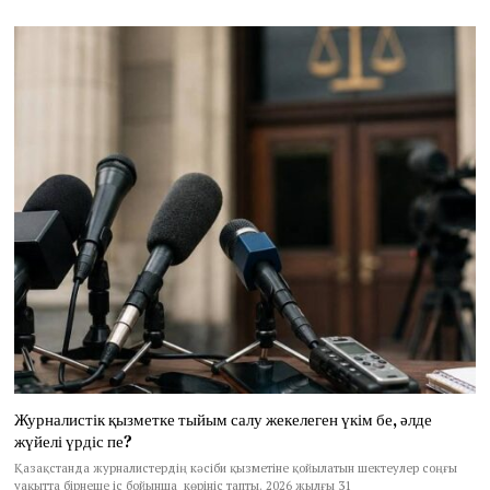
Журналистік қызметке тыйым салу жекелеген үкім бе, әлде
жүйелі үрдіс пе?
Қазақстанда журналистердің кәсіби қызметіне қойылатын шектеулер соңғы
уақытта бірнеше іс бойынша көрініс тапты. 2026 жылғы 31