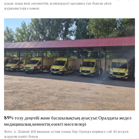
қоқан-лоқы мен әлеуметтік желілердегі қысымға тап болған әйел
журналистерге көмек
89% тозу деңгейі және басшылықтың ауысуы: Оралдағы жедел
медициналық көмектің өзекті мәселелері
Фото: А. Шамай 400 мыңнан астам халқы бар Оралда нормаға сай 40 жедел
жәрдем көлігі болуы