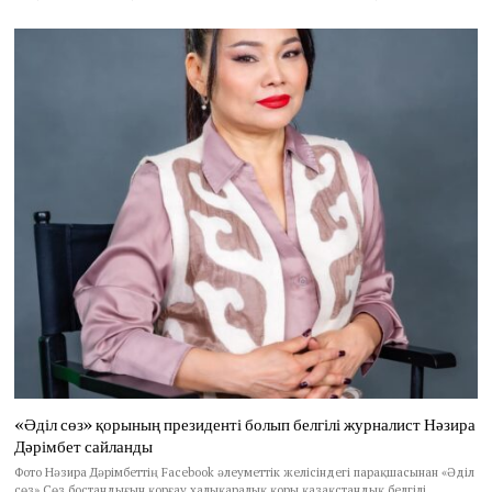
«Әділ сөз» қорының президенті болып белгілі журналист Нәзира
Дәрімбет сайланды
Фото Нәзира Дәрімбеттің Facebook әлеуметтік желісіндегі парақшасынан «Әділ
сөз» Сөз бостандығын қорғау халықаралық қоры қазақстандық белгілі