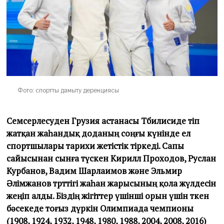
Фото: спортты дамыту дерекциясы
Семсерлесуден Грузия астанасы Тбилисиде өтіп
жатқан жаһандық доданың соңғы күнінде ел
спортшылары тарихи жетістік тіркеді. Сапы
сайысынан сынға түскен Кирилл Проходов, Руслан
Курбанов, Вадим Шарлаимов және Эльмир
Әлімжанов төрттігі жаһан жарысының қола жүлдесін
жеңіп алды. Біздің жігіттер үшінші орын үшін өткен
бәсекеде тоғыз дүркін Олимпиада чемпионы
(1908, 1924, 1932, 1948, 1980, 1988, 2004, 2008, 2016)