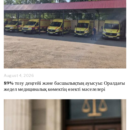
2
0
2
6
August 4, 2026
89% тозу деңгейі және басшылықтың ауысуы: Оралдағы
жедел медициналық көмектің өзекті мәселелері