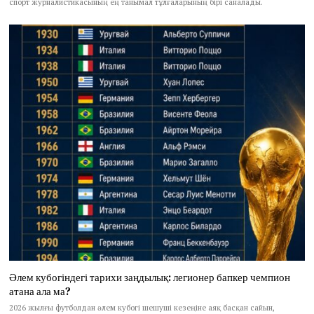
спорт журналистикасының ең танымал тұлғаларының бірі саналады.
Әлем кубогіндегі тарихи заңдылық: легионер бапкер чемпион
атана ала ма?
2026 жылғы футболдан әлем кубогі шешуші кезеңіне аяқ басқан сайын,