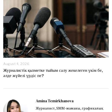
August 4, 2026
A
u
Журналистік қызметке тыйым салу жекелеген үкім бе,
g
әлде жүйелі үрдіс пе?
u
s
t
4
,
2
Amina Temirkhanova
0
Журналист, SMM-маманы, графикалық
2