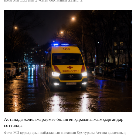
полигоны шілденің 27-сінен бері жанып жатыр. 37
Астанада жедел жәрдемге бөлінген қаржыны жымқырғандар
сотталды
Фото: ЖИ құралдарын пайдаланып жасалған Бұл туралы Астана қаласының