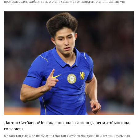
прокуратурасы хабарлады. Астанадағы жедел жәрдем станциясының үш
Дастан Сәтбаев «Челси» сапындағы алғашқы ресми ойынында
гол соқты
Қазақстандық жас шабуылшы Дастан Сәтбаев Лондонның «Челси» клубының