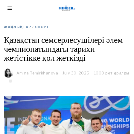
ЖАҢАЛЫҚТАР
/
СПОРТ
Қазақстан семсерлесушілері әлем
чемпионатындағы тарихи
жетістікке қол жеткізді
Amina Temirkhanova
July 30, 2025
J
1000 рет қаралды
u
l
y
3
0
,
2
0
2
5