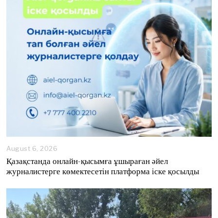
August 6, 2026
A
u
Қазақстанда онлайн-қысымға ұшыраған әйел
g
журналистерге көмектесетін платформа іске қосылды
u
s
t
6
,