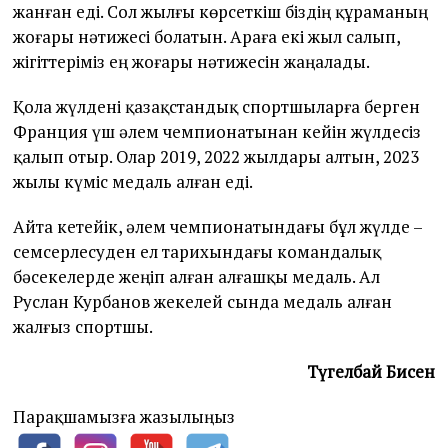
жанған еді. Сол жылғы көрсеткіш біздің құраманың
жоғары нәтижесі болатын. Араға екі жыл салып,
жігіттеріміз ең жоғары нәтижесін жаңалады.
Қола жүлдені қазақстандық спортшыларға берген
Франция үш әлем чемпионатынан кейін жүлдесіз
қалып отыр. Олар 2019, 2022 жылдары алтын, 2023
жылы күміс медаль алған еді.
Айта кетейік, әлем чемпионатындағы бұл жүлде –
семсерлесуден ел тарихындағы командалық
бәсекелерде жеңіп алған алғашқы медаль. Ал
Руслан Курбанов жекелей сында медаль алған
жалғыз спортшы.
Түгелбай Бисен
Парақшамызға жазылыңыз