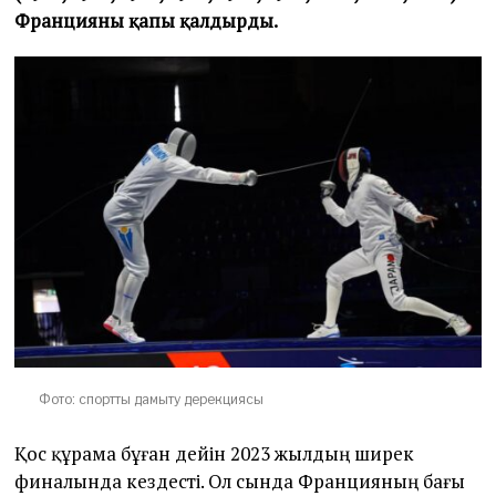
Францияны қапы қалдырды.
Фото: спортты дамыту дерекциясы
Қос құрама бұған дейін 2023 жылдың ширек
финалында кездесті. Ол сында Францияның бағы