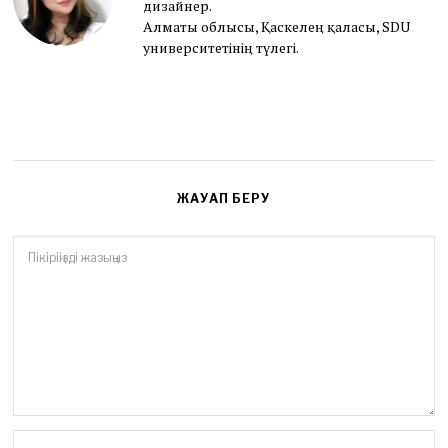
дизайнер.
6
Алматы облысы, Қаскелең қаласы, SDU
университетінің түлегі.
ЖАУАП БЕРУ