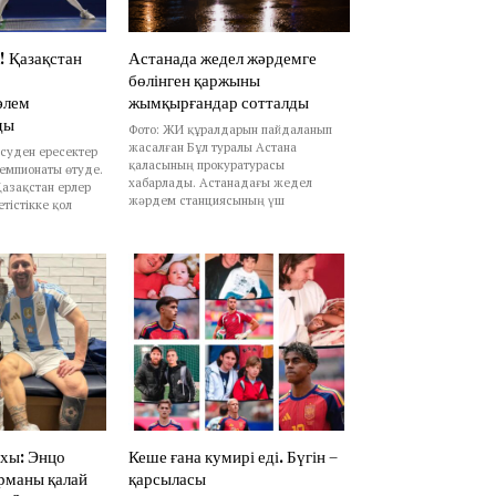
! Қазақстан
Астанада жедел жәрдемге
бөлінген қаржыны
әлем
жымқырғандар сотталды
ды
Фото: ЖИ құралдарын пайдаланып
жасалған Бұл туралы Астана
есуден ересектер
қаласының прокуратурасы
емпионаты өтуде.
хабарлады. Астанадағы жедел
азақстан ерлер
жәрдем станциясының үш
тістікке қол
ихы: Энцо
Кеше ғана кумирі еді. Бүгін –
рманы қалай
қарсыласы