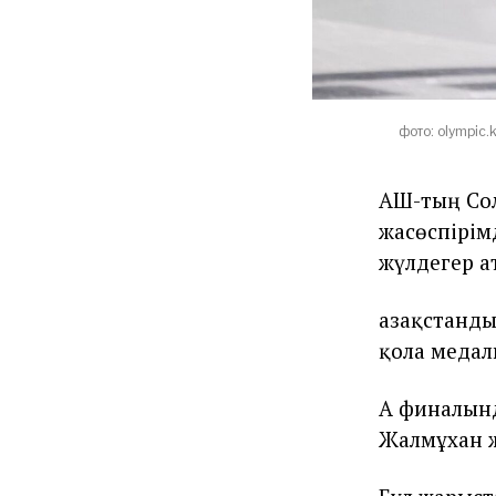
фото: olympic.
АҚШ-тың Со
жасөспірім
жүлдегер а
Қазақстанд
қола медал
А финалынд
Жалмұхан ж