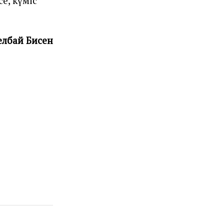
е, күміс
елбай Бисен