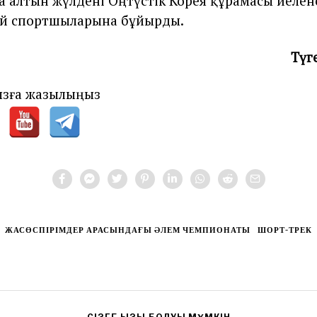
а алтын жүлдені Оңтүстік Корея құрамасы иеленс
ай спортшыларына бұйырды.
Түг
зға жазылыңыз
ЖАСӨСПІРІМДЕР АРАСЫНДАҒЫ ӘЛЕМ ЧЕМПИОНАТЫ
ШОРТ-ТРЕК