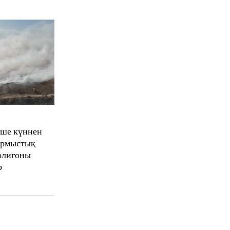
еше күннен
тұрмыстық
олигоны
р