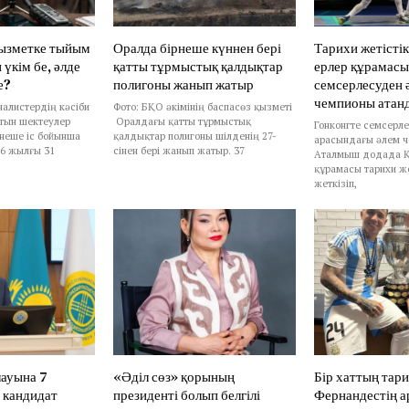
қызметке тыйым
Оралда бірнеше күннен бері
Тарихи жетістік
 үкім бе, әлде
қатты тұрмыстық қалдықтар
ерлер құрамасы
е?
полигоны жанып жатыр
семсерлесуден 
чемпионы атан
алистердің кәсіби
Фото: БҚО әкімінің баспасөз қызметі
тын шектеулер
Оралдағы қатты тұрмыстық
Гонконгте семсерл
рнеше іс бойынша
қалдықтар полигоны шілденің 27-
арасындағы әлем ч
26 жылғы 31
сінен бері жанып жатыр. 37
Аталмыш додада Қ
құрамасы тарихи же
жеткізіп,
лауына 7
«Әділ сөз» қорының
Бір хаттың тар
 кандидат
президенті болып белгілі
Фернандестің а