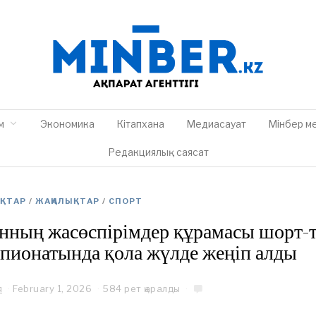
м
Экономика
Кітапхана
Медиасауат
Мінбер м
Редакциялық саясат
ЫҚТАР
/
ЖАҢАЛЫҚТАР
/
СПОРТ
нның жасөспірімдер құрамасы шорт-
пионатында қола жүлде жеңіп алды
я
February 1, 2026
F
584 рет қаралды
e
b