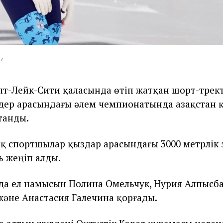
kz
лт-Лейк-Сити қаласында өтіп жатқан шорт-трек
дер арасындағы әлем чемпионатында Қазақстан 
танды.
ық спортшылар қыздар арасындағы 3000 метрлік
ь жеңіп алды.
а ел намысын Полина Омельчук, Нурия Алпысба
әне Анастасия Галечина қорғады.