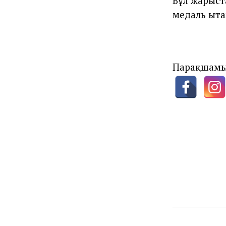
Бұл жарыст
медаль Қыт
Парақшамы