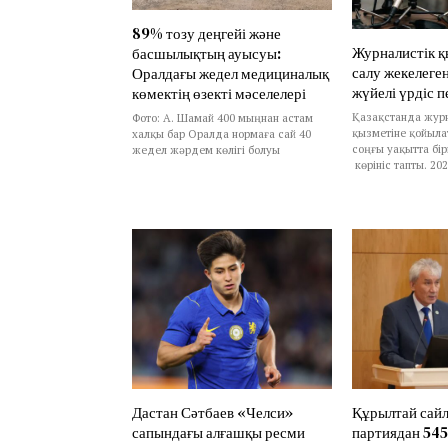
89% тозу деңгейі және
Журналистік 
басшылықтың ауысуы:
салу жекелеген
Оралдағы жедел медициналық
жүйелі үрдіс п
көмектің өзекті мәселелері
Қазақстанда журн
Фото: А. Шамай 400 мыңнан астам
қызметіне қойыла
халқы бар Оралда нормаға сай 40
соңғы уақытта бі
жедел жәрдем көлігі болуы
көрініс тапты. 20
Дастан Сәтбаев «Челси»
Құрылтай сай
сапындағы алғашқы ресми
партиядан 545