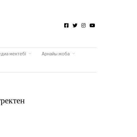
Facebook
Twitter
Instagram
YouTube
едиа мектебі
Арнайы жоба
тректен