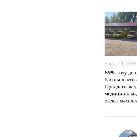
August 4, 2026
89% тозу дең
басшылықтың
Оралдағы же
медициналық
өзекті мәселе