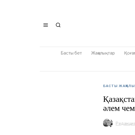
Басты бет
Жаңалықтар
Қоға
БАСТЫ ЖАҢАЛ
Қазақста
әлем чем
Редакци