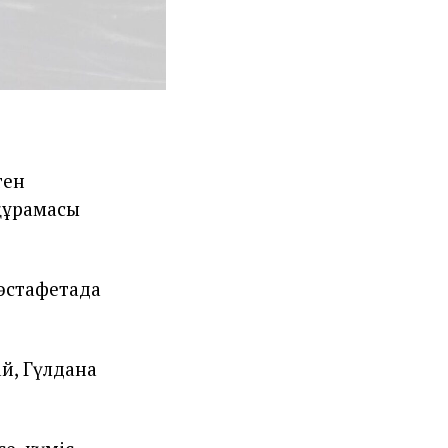
тен
құрамасы
 эстафетада
й, Гүлдана