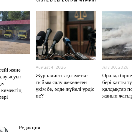
CІЗГЕ ҚЫЗЫҚ БОЛУЫ МҮМКІН
August 4, 2026
A
July 30, 2026
гейі және
u
Журналистік қызметке
Оралда бірн
 ауысуы:
g
тыйым салу жекелеген
бері қатты 
дел
u
үкім бе, әлде жүйелі үрдіс
қалдықтар п
s
 көмектің
t
пе?
жанып жаты
лері
4
,
2
0
2
6
Редакция