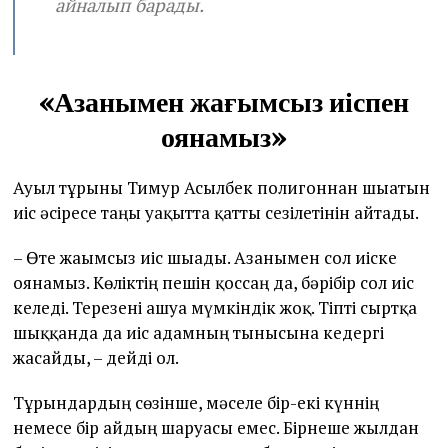
айналып барады.
«Азанымен жағымсыз иіспен
оянамыз»
Ауыл тұрғыны Тимур Асылбек полигоннан шығатын
иіс әсіресе таңғы уақытта қатты сезілетінін айтады.
– Өте жағымсыз иіс шығады. Азанымен сол иіске
оянамыз. Көліктің пешін қоссаң да, бәрібір сол иіс
келеді. Терезені ашуға мүмкіндік жоқ. Тіпті сыртқа
шыққанда да иіс адамның тынысына кедергі
жасайды, – дейді ол.
Тұрғындардың сөзінше, мәселе бір-екі күннің
немесе бір айдың шаруасы емес. Бірнеше жылдан