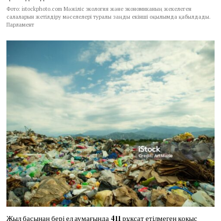
Фото: istockphoto.com Мәжіліс экология және экономиканың жекелеген
салаларын жетілдіру мәселелері туралы заңды екінші оқылымда қабылдады.
Парламент
Жыл басынан бері ел аумағында 411 рұқсат етілмеген қоқыс