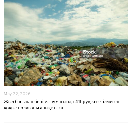
2
0
2
6
May 22, 2026
M
a
Жыл басынан бері ел аумағында 411 рұқсат етілмеген
y
қоқыс полигоны анықталған
2
2
,
2
0