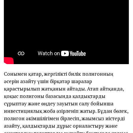
Сонымен қатар, жергілікті билік полигонның
әсерін азайту үшін бірқатар шаралар
қарастырылып жатқанын айтады. Атап айтқанда,
қоқыс полигоны базасында қалдықтарды
сұрыптау және өңдеу зауытын салу бойынша
инвестициялық жоба әзірленіп жатыр. Бұдан бөлек,
полигон әкімшілігімен бірлесіп, жағымсыз иістерді
азайту, қалдықтарды дұрыс орналастыру және