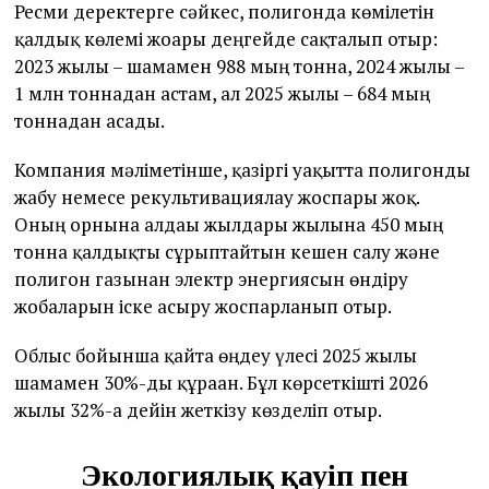
Ресми деректерге сәйкес, полигонда көмілетін
қалдық көлемі жоғары деңгейде сақталып отыр:
2023 жылы – шамамен 988 мың тонна, 2024 жылы –
1 млн тоннадан астам, ал 2025 жылы – 684 мың
тоннадан асады.
Компания мәліметінше, қазіргі уақытта полигонды
жабу немесе рекультивациялау жоспары жоқ.
Оның орнына алдағы жылдары жылына 450 мың
тонна қалдықты сұрыптайтын кешен салу және
полигон газынан электр энергиясын өндіру
жобаларын іске асыру жоспарланып отыр.
Облыс бойынша қайта өңдеу үлесі 2025 жылы
шамамен 30%-ды құраған. Бұл көрсеткішті 2026
жылы 32%-ға дейін жеткізу көзделіп отыр.
Экологиялық қауіп пен