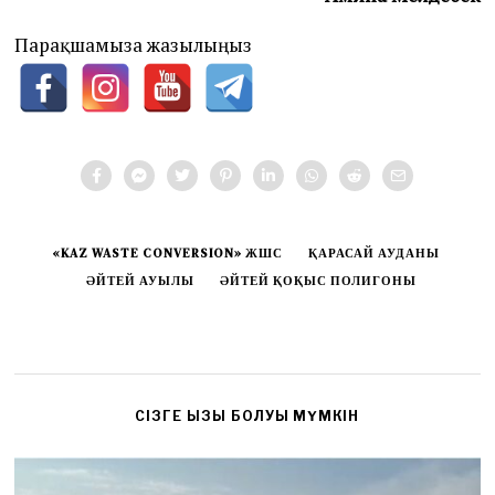
Парақшамызға жазылыңыз
«KAZ WASTE CONVERSION» ЖШС
ҚАРАСАЙ АУДАНЫ
ӘЙТЕЙ АУЫЛЫ
ӘЙТЕЙ ҚОҚЫС ПОЛИГОНЫ
CІЗГЕ ҚЫЗЫҚ БОЛУЫ МҮМКІН