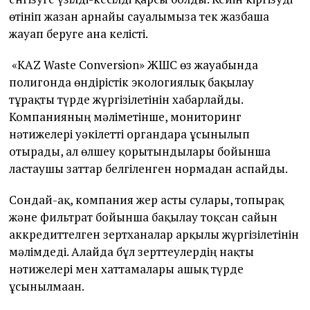
өтініп жазған арнайы сауалымызға тек жазбаша
жауап беруге ғана келісті.
«KAZ Waste Conversion» ЖШС өз жауабында
полигонда өндірістік экологиялық бақылау
тұрақты түрде жүргізілетінін хабарлайды.
Компанияның мәліметінше, мониторинг
нәтижелері уәкілетті органдарға ұсынылып
отырады, ал өлшеу қорытындылары бойынша
ластаушы заттар белгіленген нормадан аспайды.
Сондай-ақ, компания жер асты сулары, топырақ
және фильтрат бойынша бақылау тоқсан сайын
аккредиттелген зертханалар арқылы жүргізілетінін
мәлімдеді. Алайда бұл зерттеулердің нақты
нәтижелері мен хаттамалары ашық түрде
ұсынылмаған.