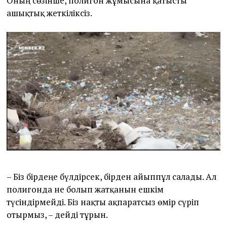
Оның сөзінше, полигон жұмысына қатысты
ашықтық жеткіліксіз.
– Біз бірдеңе бүлдірсек, бірден айыппұл салады. Ал
полигонда не болып жатқанын ешкім
түсіндірмейді. Біз нақты ақпаратсыз өмір сүріп
отырмыз, – дейді тұрғын.