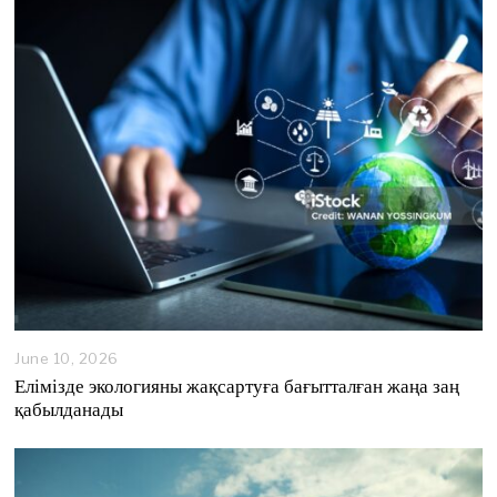
June 10, 2026
J
u
Елімізде экологияны жақсартуға бағытталған жаңа заң
n
қабылданады
e
1
0
,