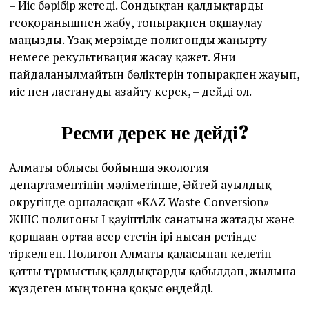
– Иіс бәрібір жетеді. Сондықтан қалдықтарды
геоқорғанышпен жабу, топырақпен оқшаулау
маңызды. Ұзақ мерзімде полигонды жаңғырту
немесе рекультивация жасау қажет. Яғни
пайдаланылмайтын бөліктерін топырақпен жауып,
иіс пен ластануды азайту керек, – дейді ол.
Ресми дерек не дейді?
Алматы облысы бойынша экология
департаментінің мәліметінше, Әйтей ауылдық
округінде орналасқан «KAZ Waste Conversion»
ЖШС полигоны I қауіптілік санатына жатады және
қоршаған ортаға әсер ететін ірі нысан ретінде
тіркелген. Полигон Алматы қаласынан келетін
қатты тұрмыстық қалдықтарды қабылдап, жылына
жүздеген мың тонна қоқыс өңдейді.