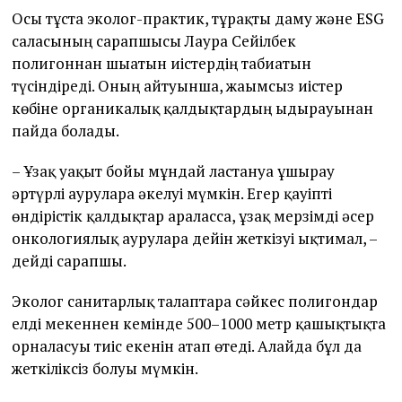
Осы тұста эколог-практик, тұрақты даму және ESG
саласының сарапшысы Лаура Сейілбек
полигоннан шығатын иістердің табиғатын
түсіндіреді. Оның айтуынша, жағымсыз иістер
көбіне органикалық қалдықтардың ыдырауынан
пайда болады.
– Ұзақ уақыт бойы мұндай ластануға ұшырау
әртүрлі ауруларға әкелуі мүмкін. Егер қауіпті
өндірістік қалдықтар араласса, ұзақ мерзімді әсер
онкологиялық ауруларға дейін жеткізуі ықтимал, –
дейді сарапшы.
Эколог санитарлық талаптарға сәйкес полигондар
елді мекеннен кемінде 500–1000 метр қашықтықта
орналасуы тиіс екенін атап өтеді. Алайда бұл да
жеткіліксіз болуы мүмкін.