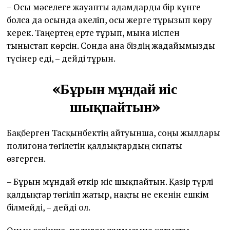
– Осы мәселеге жауапты адамдарды бір күнге
болса да осында әкеліп, осы жерге тұрғызып көру
керек. Таңертең ерте тұрып, мына иіспен
тыныстап көрсін. Сонда ғана біздің жағдайымызды
түсінер еді, – дейді тұрғын.
«Бұрын мұндай иіс
шықпайтын»
Бақберген Тасқынбектің айтуынша, соңғы жылдары
полигонға төгілетін қалдықтардың сипаты
өзгерген.
– Бұрын мұндай өткір иіс шықпайтын. Қазір түрлі
қалдықтар төгіліп жатыр, нақты не екенін ешкім
білмейді, – дейді ол.