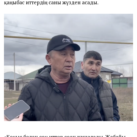
қаңғыбас иттердің саны жүзден асады.
«Қоқыс болған соң иттер соған жиналады. Жабайы