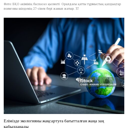
Фото: БҚО әкімінің баспасөз қызметі Оралдағы қатты тұрмыстық қалдықтар
полигоны шілденің 27-сінен бері жанып жатыр. 37
Елімізде экологияны жақсартуға бағытталған жаңа заң
қабылданады