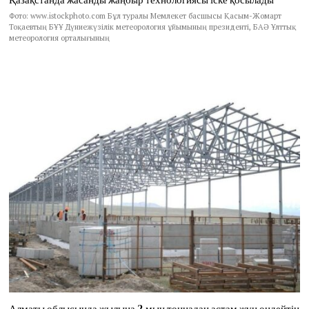
Фото: www.istockphoto.com Бұл туралы Мемлекет басшысы Қасым-Жомарт
Тоқаевтың БҰҰ Дүниежүзілік метеорология ұйымының президенті, БАӘ Ұлттық
метеорология орталығының
Алматы облысында жылына 2 мың тоннадан астам жүн өңдейтін