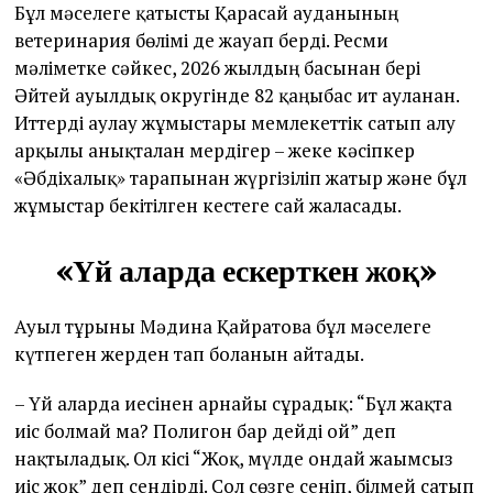
Бұл мәселеге қатысты Қарасай ауданының
ветеринария бөлімі де жауап берді. Ресми
мәліметке сәйкес, 2026 жылдың басынан бері
Әйтей ауылдық округінде 82 қаңғыбас ит ауланған.
Иттерді аулау жұмыстары мемлекеттік сатып алу
арқылы анықталған мердігер – жеке кәсіпкер
«Әбдіхалық» тарапынан жүргізіліп жатыр және бұл
жұмыстар бекітілген кестеге сай жалғасады.
«Үй аларда ескерткен жоқ»
Ауыл тұрғыны Мәдина Қайратова бұл мәселеге
күтпеген жерден тап болғанын айтады.
– Үй аларда иесінен арнайы сұрадық: “Бұл жақта
иіс болмай ма? Полигон бар дейді ғой” деп
нақтыладық. Ол кісі “Жоқ, мүлде ондай жағымсыз
иіс жоқ” деп сендірді. Сол сөзге сеніп, білмей сатып