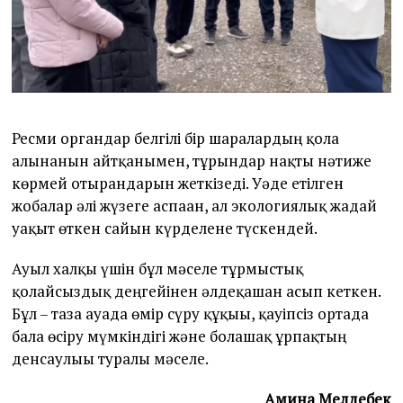
Ресми органдар белгілі бір шаралардың қолға
алынғанын айтқанымен, тұрғындар нақты нәтиже
көрмей отырғандарын жеткізеді. Уәде етілген
жобалар әлі жүзеге аспаған, ал экологиялық жағдай
уақыт өткен сайын күрделене түскендей.
Ауыл халқы үшін бұл мәселе тұрмыстық
қолайсыздық деңгейінен әлдеқашан асып кеткен.
Бұл – таза ауада өмір сүру құқығы, қауіпсіз ортада
бала өсіру мүмкіндігі және болашақ ұрпақтың
денсаулығы туралы мәселе.
Амина Мелдебек