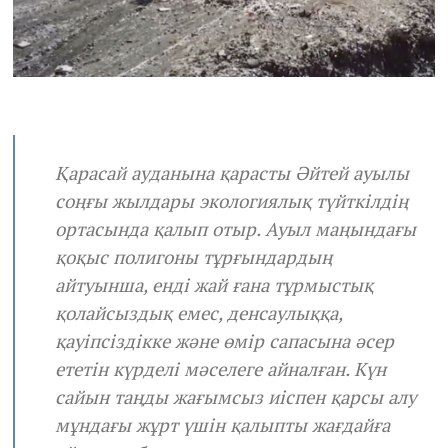
Қарасай ауданына қарасты Әйтей ауылы
соңғы жылдары экологиялық түйткілдің
ортасында қалып отыр. Ауыл маңындағы
қоқыс полигоны тұрғындардың
айтуынша, енді жай ғана тұрмыстық
қолайсыздық емес, денсаулыққа,
қауіпсіздікке және өмір сапасына әсер
ететін күрделі мәселеге айналған. Күн
сайын таңды жағымсыз иіспен қарсы алу
мұндағы жұрт үшін қалыпты жағдайға