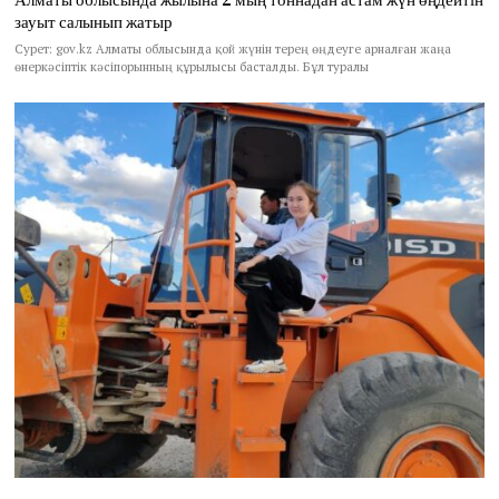
зауыт салынып жатыр
Сурет: gov.kz Алматы облысында қой жүнін терең өңдеуге арналған жаңа
өнеркәсіптік кәсіпорынның құрылысы басталды. Бұл туралы