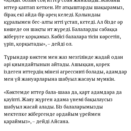
иттер қаптап кеткен. Ит атқыштарды шақырамыз,
бірақ екі айда бір әрең келеді. Қолындағы
құралымен бес-алты итті ұстап, кетеді. Ал бізде әр
көшеде он шақты ит жүреді. Балаларды сабаққа
жіберуге қорқамыз. Көбісі балаларға тісін көрсетіп,
үріп, қорқытады», – дейді ол.
Тұрғындар көктем мен жаз мезгілінде жағдай одан
әрі қиындайтынын айтады. Ашыққан, қорек
іздеген иттердің мінезі агрессивті болады, адамдар
мен үй жануарларына шабуыл жасауы мүмкін.
«Көктемде иттер бала-шағаға да, қарт адамдарға да
қауіпті. Жаяу жүрген адамға үнемі бақылаусыз
шабуыл жасай алады. Біз балаларымызды
мектепке жібергенде әрдайым үреймен
қараймыз», – дейді Айсана.