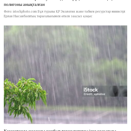
полигоны анықталған
Фото: istockphoto.com Бұл туралы ҚР Экология және табиғи ресурстар министрі
Ерлан Нысанбаевтың төрағалығымен өткен заңсыз қоқыс
Қазақстанда жасанды жаңбыр технологиясы іске қосылады