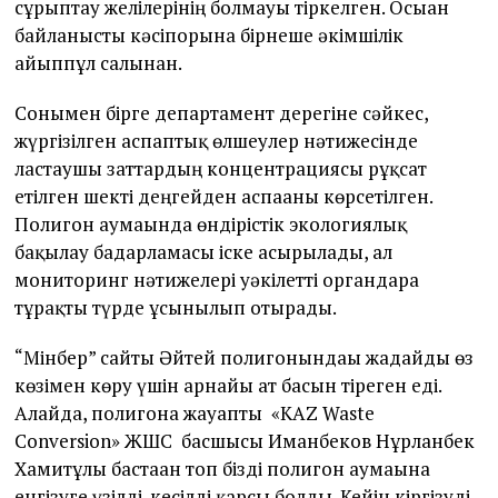
сұрыптау желілерінің болмауы тіркелген. Осыған
байланысты кәсіпорынға бірнеше әкімшілік
айыппұл салынған.
Сонымен бірге департамент дерегіне сәйкес,
жүргізілген аспаптық өлшеулер нәтижесінде
ластаушы заттардың концентрациясы рұқсат
етілген шекті деңгейден аспағаны көрсетілген.
Полигон аумағында өндірістік экологиялық
бақылау бағдарламасы іске асырылады, ал
мониторинг нәтижелері уәкілетті органдарға
тұрақты түрде ұсынылып отырады.
“Мінбер” сайты Әйтей полигонындағы жағдайды өз
көзімен көру үшін арнайы ат басын тіреген еді.
Алайда, полигонға жауапты «KAZ Waste
Conversion» ЖШС басшысы Иманбеков Нұрланбек
Хамитұлы бастаған топ бізді полигон аумағына
енгізуге үзілді-кесілді қарсы болды. Кейін кіргізуді