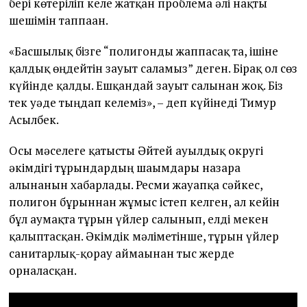
бері көтеріліп келе жатқан проблема әлі нақты
шешімін таппаған.
«Басшылық бізге “полигонды жаппасақ та, ішіне
қалдық өңдейтін зауыт саламыз” деген. Бірақ ол сөз
күйінде қалды. Ешқандай зауыт салынған жоқ. Біз
тек уәде тыңдап келеміз», – деп күйінеді Тимур
Асылбек.
Осы мәселеге қатысты Әйтей ауылдық округі
әкімдігі тұрғындардың шағымдары назарға
алынғанын хабарлады. Ресми жауапқа сәйкес,
полигон бұрыннан жұмыс істеп келген, ал кейін
бұл аумақта тұрғын үйлер салынып, елді мекен
қалыптасқан. Әкімдік мәліметінше, тұрғын үйлер
санитарлық-қорғау аймағынан тыс жерде
орналасқан.