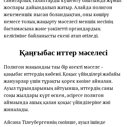
санитарлық талаптарды күшейту бағытында жұмыс
жоспары дайындалып жатыр. Алайда полигон
жекеменшік нысан болғандықтан, оны көшіру
немесе толық жаңғырту мәселесі меншік иесінің
бастамасына және уәкілетті органдардың
келісіміне байланысты екені атап өтіледі.
Қаңғыбас иттер мәселесі
Полигон маңындағы тағы бір өзекті мәселе –
қаңғыбас иттердің көбеюі. Қоқыс үйінділері жабайы
жануарлар үшін тұрақты қорек көзіне айналған.
Ауыл тұрғындарының айтуынша, иттердің саны
соңғы жылдары күрт өскен, әсіресе полигон
аймағында ашық қалған қоқыс үйінділеріне жиі
жиналады.
Айсана Тілеубергеннің сөзінше, ауыл ішінде