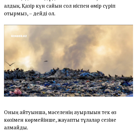
алдық. Қазір күн сайын сол иіспен өмір сүріп
отырмыз, – дейді ол.
Оның айтуынша, мәселенің ауырлығын тек өз
көзімен көрмейінше, жауапты тұлғалар сезіне
алмайды.