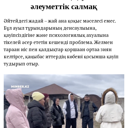
әлеуметтік салмақ
Әйтейдегі жағдай – жай ғана қоқыс мәселесі емес.
Бұл ауыл тұрғындарының денсаулығына,
қауіпсіздігіне және психологиялық ахуалына
тікелей әсер ететін кешенді проблема. Желмен
тараған иіс пен қалдықтар қоршаған ортаға зиян
келтірсе, қаңғыбас иттердің көбеюі қосымша қауіп
тудырып отыр.