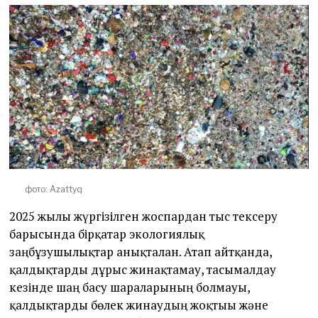
фото: Azattyq
2025 жылы жүргізілген жоспардан тыс тексеру
барысында бірқатар экологиялық
заңбұзушылықтар анықталған. Атап айтқанда,
қалдықтарды дұрыс жинақтамау, тасымалдау
кезінде шаң басу шараларының болмауы,
қалдықтарды бөлек жинаудың жоқтығы және