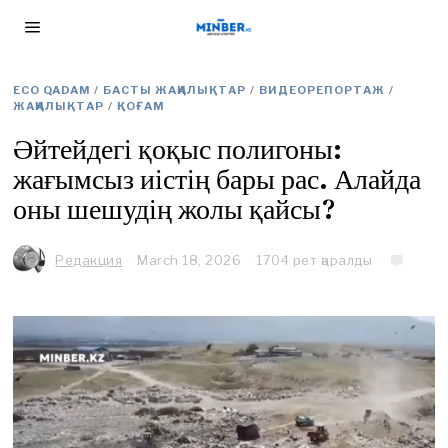
ECO QADAM
/
БАСТЫ ЖАҢАЛЫҚТАР
/
ВИДЕОРЕПОРТАЖ
/
ЖАҢАЛЫҚТАР
/
ҚОҒАМ
Әйтейдегі қоқыс полигоны:
жағымсыз иістің бары рас. Алайда
оны шешудің жолы қайсы?
Редакция
March 18, 2026
1704 рет қаралды