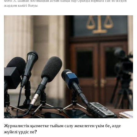
Фото: А. Шамай 400 мыңнан астам халқы бар Оралда нормаға сай 40 жедел
жәрдем көлігі болуы
Журналистік қызметке тыйым салу жекелеген үкім бе, әлде
жүйелі үрдіс пе?