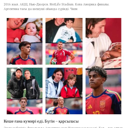
2016 жыл. АҚШ, Нью-Джерси. MetLife Stadium. Копа Америка финалы.
Аргентина тағы да шешуші ойында сүрінді. Чили
Кеше ғана кумирі еді. Бүгін – қарсыласы
Әлем кубогінің финалында Аргентина мен Испания кездеседі. Бұл – тек алтын