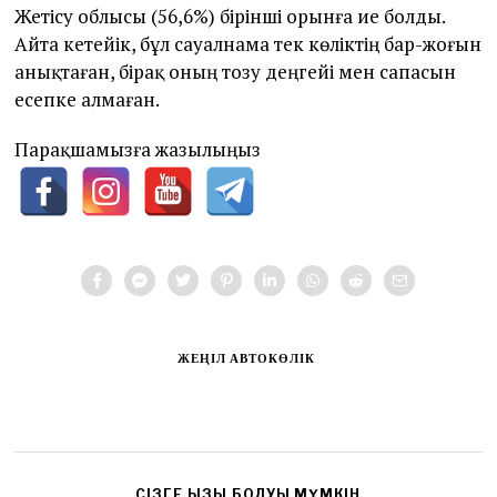
Жетісу облысы (56,6%) бірінші орынға ие болды.
Айта кетейік, бұл сауалнама тек көліктің бар-жоғын
анықтаған, бірақ оның тозу деңгейі мен сапасын
есепке алмаған.
Парақшамызға жазылыңыз
ЖЕҢІЛ АВТОКӨЛІК
CІЗГЕ ҚЫЗЫҚ БОЛУЫ МҮМКІН