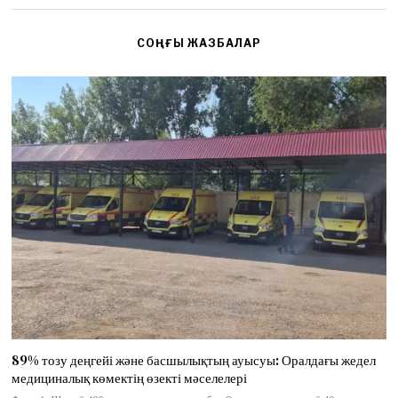
СОҢҒЫ ЖАЗБАЛАР
89% тозу деңгейі және басшылықтың ауысуы: Оралдағы жедел
медициналық көмектің өзекті мәселелері