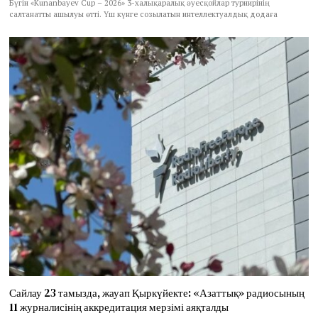
Бүгін «Kunanbayev Cup – 2026» 3-халықаралық әуесқойлар турнирінің
салтанатты ашылуы өтті. Үш күнге созылатын интеллектуалдық додаға
Сайлау 23 тамызда, жауап Қыркүйекте: «Азаттық» радиосының
11 журналисінің аккредитация мерзімі аяқталды