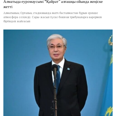
Алматыда еуромаусым: “Қайрат” алғашқы ойында жеңіске
жетті
Алматының Орталық стадионында матч басталмастан бұрын ерекше
атмосфера сезіледі. Сары-жасыл түске боялған трибуналарға көрермен
біртіндеп жайғасып