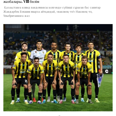
жазбалары. VIII бөлім
Қазақстанға ковид пандемиясы келгенде сүйінші сұраған бас санитар
Жандарбек Бекшин мырза айтқандай, «наконец-то!» Наконец-то,
Ұлыбританияға жаз