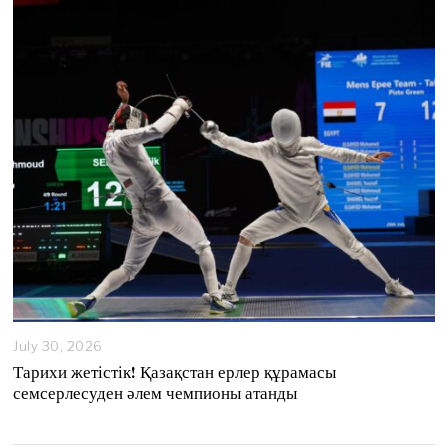
4
,
2
0
2
6
July 30, 2026
Тарихи жетістік! Қазақстан ерлер құрамасы
семсерлесуден әлем чемпионы атанды