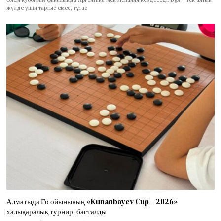
жүлде үшін тартыс емес, тұтас
Алматыда Го ойынының «Kunanbayev Cup – 2026»
халықаралық турнирі басталды