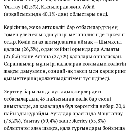
Ұлытау (42,5%), Қызылорда және Абай
(әрқайсысында 40,1%-дан) облыстары енді.
Керісінше, жеке автокөлігі бар отбасылардың ең
төмен үлесі еліміздің үш ірі мегаполисінде тіркеліп
отыр. Көлік ең аз шоғырланған аймақ — Шымкент
қаласы (26,3%), одан кейінгі орындарда Алматы
(27,6%) және Астана (27,7%) қалалары орналасқан.
Сарапшылар мұны ірі қалаларда қоғамдық көліктің
жақсы дамуымен, сондай-ақ такси мен каршеринг
қызметтерінің қолжетімділігімен түсіндіреді.
Зерттеу барысында ауылдық жерлердегі
отбасылардың 45 пайызында көлік бар екені
анықталды, ал қалаларда бұл көрсеткіш небәрі 30,6
пайызды құрайды. Ауылдар арасында Маңғыстау
(73,2%), Ұлытау (59,4%) және Жетісу (55,8%)
облыстары алға шықса, қала тұрғындары бойынша