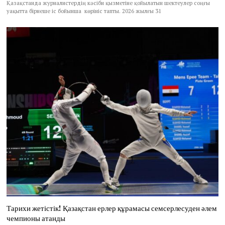
Қазақстанда журналистердің кәсіби қызметіне қойылатын шектеулер соңғы
уақытта бірнеше іс бойынша көрініс тапты. 2026 жылғы 31
Тарихи жетістік! Қазақстан ерлер құрамасы семсерлесуден әлем
чемпионы атанды