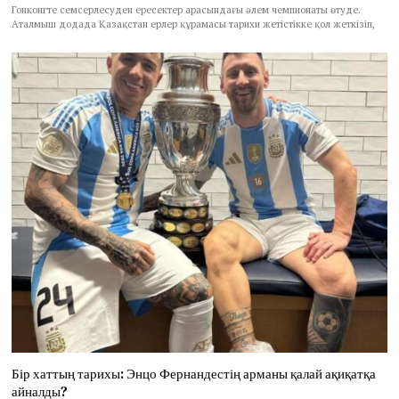
Гонконгте семсерлесуден ересектер арасындағы әлем чемпионаты өтуде.
Аталмыш додада Қазақстан ерлер құрамасы тарихи жетістікке қол жеткізіп,
Бір хаттың тарихы: Энцо Фернандестің арманы қалай ақиқатқа
айналды?