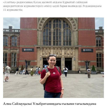
«Азаттық» радиосының Қазақ қызметі алдағы Құрылтай сайлауын
аккредиттелген журналистерсіз өткізу қаупі барын мәлімдеді. Редакциядағы
11 журналистің
Алма Сайлауқызы: Ұлыбританиядағы ғылыми тағылымдама