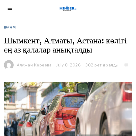
ҚОҒАМ
Шымкент, Алматы, Астана: көлігі
ең аз қалалар анықталды
Аяужан Кереева
July 8, 2026
J
382 рет қаралды
u
l
y
8
,
2
0
2
6