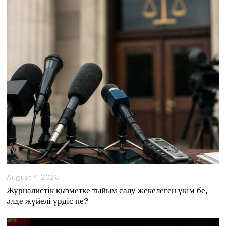
August 4, 2026
A
u
Журналистік қызметке тыйым салу жекелеген үкім бе,
g
әлде жүйелі үрдіс пе?
u
s
t