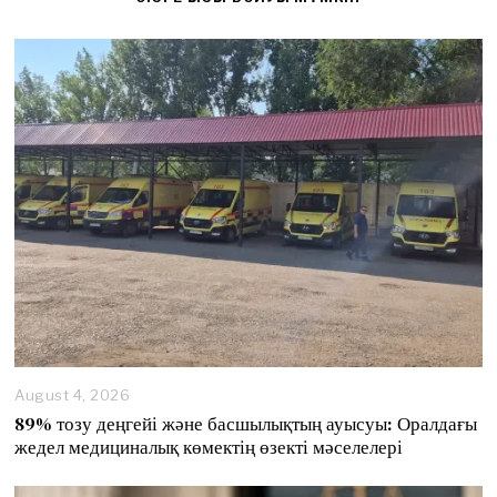
August 4, 2026
89% тозу деңгейі және басшылықтың ауысуы: Оралдағы
жедел медициналық көмектің өзекті мәселелері