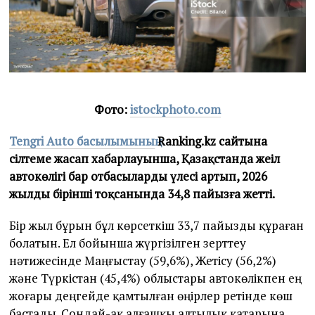
Фото:
istockphoto.com
Tengri Auto басылымының
Ranking.kz сайтына
сілтеме жасап хабарлауынша, Қазақстанда жеңіл
автокөлігі бар отбасылардың үлесі артып, 2026
жылдың бірінші тоқсанында 34,8 пайызға жетті.
Бір жыл бұрын бұл көрсеткіш 33,7 пайызды құраған
болатын. Ел бойынша жүргізілген зерттеу
нәтижесінде Маңғыстау (59,6%), Жетісу (56,2%)
және Түркістан (45,4%) облыстары автокөлікпен ең
жоғары деңгейде қамтылған өңірлер ретінде көш
бастады. Сондай-ақ алғашқы алтылық қатарына