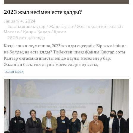
2023 жыл несімен есте қалды?
January 4, 2024
J
Басты жаңалықтар
a
/
Жаңалықтар
/
Желтоқсан көтерілісі
/
Мәселе
/
Қанды Қаңтар
n
/
Қоғам
u
2605 рет қаралды
a
Көзді ашып-жұмғанша, 2023 жылды еңсердік. Бір жыл ішінде
r
не болды, не есте қалды? Тізбектеп шықсақ. Қанды Қаңтар соты
y
Қаңтар оқиғасына қатысты әлі де даулы мәселелер бар.
7
Жылдың басы сол даулы мәселелерге қатысты,
,
2
Толығырақ
0
2
4