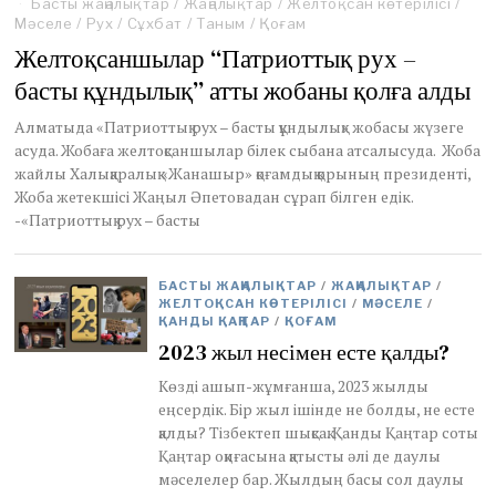
Басты жаңалықтар
/
Жаңалықтар
/
Желтоқсан көтерілісі
/
Мәселе
/
Рух
/
Сұхбат
/
Таным
/
Қоғам
Желтоқсаншылар “Патриоттық рух –
басты құндылық” атты жобаны қолға алды
Алматыда «Патриоттық рух – басты құндылық» жобасы жүзеге
асуда. Жобаға желтоқсаншылар білек сыбана атсалысуда. Жоба
жайлы Халықаралық «Жанашыр» қоғамдық қорының президенті,
Жоба жетекшісі Жаңыл Әпетовадан сұрап білген едік.
-«Патриоттық рух – басты
БАСТЫ ЖАҢАЛЫҚТАР
/
ЖАҢАЛЫҚТАР
/
ЖЕЛТОҚСАН КӨТЕРІЛІСІ
/
МӘСЕЛЕ
/
ҚАНДЫ ҚАҢТАР
/
ҚОҒАМ
2023 жыл несімен есте қалды?
Көзді ашып-жұмғанша, 2023 жылды
еңсердік. Бір жыл ішінде не болды, не есте
қалды? Тізбектеп шықсақ. Қанды Қаңтар соты
Қаңтар оқиғасына қатысты әлі де даулы
мәселелер бар. Жылдың басы сол даулы