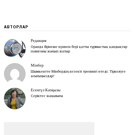
АВТОРЛАР
Редакция
Оралда бірнеше күннен бері қатты тұрмыстық қалдықтар
полигоны жанып жатыр
Мінбер
Шымкентте Мінбердің кезекті тренингі өтеді. Тіркелуге
асығыңыздар!
Есенгүл Кәпқызы
Серіктес жаңалығы