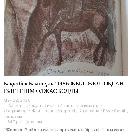
Бақытбек Бәмішұлы: 1986 ЖЫЛ. ЖЕЛТОҚСАН.
ІЗДЕГЕНІМ ОЛЖАС БОЛДЫ
May 22, 2026
Азаматтық журналистер
/
Басты жаңалықтар
/
Жаңалықтар
/
Желтоқсан көтерілісі
/
Кітапхана
/
Рух
/
Сөздің
патшасы
847 рет қаралды
1986 жыл 12-айдың екінші жартысының бір күні. Таңғы сағат