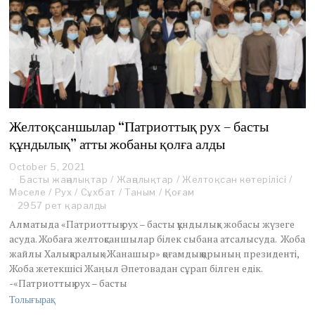
Желтоқсаншылар “Патриоттық рух – басты
құндылық” атты жобаны қолға алды
October 5, 2021
Басты жаңалықтар
/
Жаңалықтар
/
Желтоқсан көтерілісі
/
Мәселе
/
Рух
/
Сұхбат
/
Таным
/
Қоғам
2957 рет қаралды
Алматыда «Патриоттық рух – басты құндылық» жобасы жүзеге
асуда. Жобаға желтоқсаншылар білек сыбана атсалысуда. Жоба
жайлы Халықаралық «Жанашыр» қоғамдық қорының президенті,
Жоба жетекшісі Жаңыл Әпетовадан сұрап білген едік.
-«Патриоттық рух – басты
Толығырақ