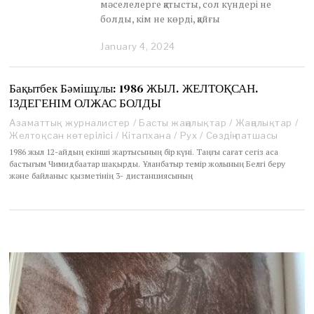
мәселелерге қатысты, сол күндері не
болды, кім не көрді, қайғы
January 4, 2024
J
a
n
u
Бақытбек Бәмішұлы: 1986 ЖЫЛ. ЖЕЛТОҚСАН.
a
ІЗДЕГЕНІМ ОЛЖАС БОЛДЫ
r
y
Азаматтық журналистер
/
Басты жаңалықтар
/
Жаңалықтар
/
7
Желтоқсан көтерілісі
/
Кітапхана
/
Рух
/
Сөздің патшасы
,
1986 жыл 12-айдың екінші жартысының бір күні. Таңғы сағат сегіз аса
2
бастығым Чимидбаатар шақырды. Ұланбатыр темір жолының Белгі беру
0
және байланыс қызметінің 3- дистанциясының
2
4