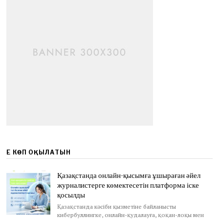
ЕҢ КӨП ОҚЫЛАТЫН
Қазақстанда онлайн-қысымға ұшыраған әйел
журналистерге көмектесетін платформа іске
қосылды
Қазақстанда кәсіби қызметіне байланысты
кибербуллингке, онлайн-қудалауға, қоқан-лоқы мен