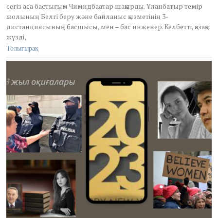
сегіз аса бастығым Чимидбаатар шақырды. Ұланбатыр темір
жолының Белгі беру және байланыс қызметінің 3-
дистанциясының басшысы, мен – бас инженер. Келбетті, қазақы
жүзді,
Толығырақ