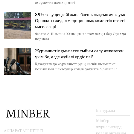
әлеуметтік желілердегі
89% тозу деңгейі және басшылықтың ауысуы:
Оралдағы жедел медициналық көмектің өзекті
мәселелері
Фото: А. Шамай 400 мыңнан астам халқы бар Оралда
нормаға
Журналистік қызметке тыйым салу жекелеген
үкім бе, әлде жүйелі үрдіс пе?
Қазақстанда журналистердің кәсіби қызметіне
қойылатын шектеулер соңғы уақытта бірнеше іс
Біз туралы
Мінбер
журналистерді
АҚПАРАТ АГЕНТТЕГІ
қолдау орталығы