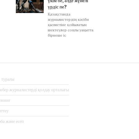
үкім бе, әлде жүйелі
үрдіс пе?
Қазақстанда
журналистердің кәсіби
қызметіне қойылатын
шектеулер соңғы уақытта
бірнеше іс
з туралы
нбер журналистерді қолдау орталығы
енинг
рттеу
ба және есеп