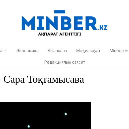
м
Экономика
Кітапхана
Медиасауат
Мінбер м
Редакциялық саясат
 Сара Тоқтамысава