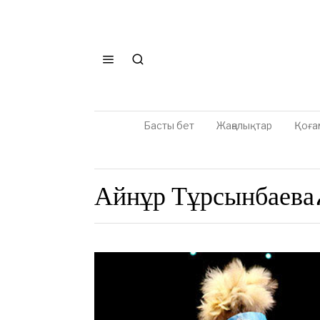
Басты бет
Жаңалықтар
Қоға
Айнұр Тұрсынбаева،