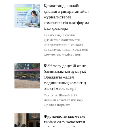
Қазақстанда онлайн-
қысымға ұшыраған әйел
журналистерге
көмектесетін платформа
іске қосылды
Қазақстанда кәсіби
қызметіне байланысты
кибербуллингке, онлайн-
қудалауға, қоқан-лоқы мен
әлеуметтік желілердегі
89% тозу деңгейі және
басшылықтың ауысуы:
Оралдағы жедел
медициналық көмектің
өзекті мәселелері
Фото: А. Шамай 400
мыңнан астам халқы бар
Оралда нормаға
Журналистік қызметке
тыйым салу жекелеген