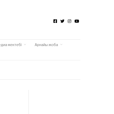
Facebook
Twitter
Instagram
YouTube
едиа мектебі
Арнайы жоба