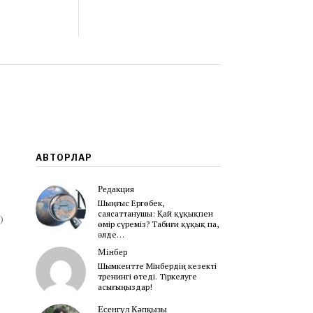
АВТОРЛАР
Редакция
Шыңғыс Ергөбек,
cаясаттанушы: Қай құқықпен
)
өмір сүреміз? Табиғи құқық па,
әлде…
Мінбер
Шымкентте Мінбердің кезекті
тренингі өтеді. Тіркелуге
асығыңыздар!
Есенгүл Кәпқызы