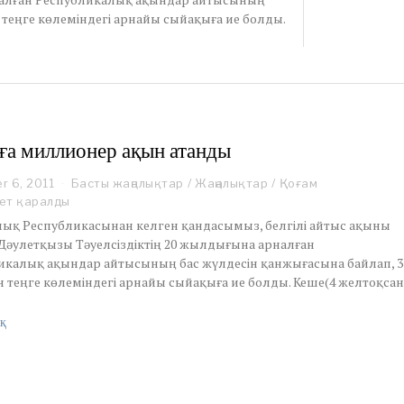
теңге көлеміндегі арнайы сыйақыға ие болды.
а миллионер ақын атанды
r 6, 2011
D
Басты жаңалықтар
/
Жаңалықтар
/
Қоғам
e
ет қаралды
c
алық Республикасынан келген қандасымыз, белгілі айтыс ақыны
e
Дәулетқызы Тәуелсіздіктің 20 жылдығына арналған
m
икалық ақындар айтысының бас жүлдесін қанжығасына байлап, 3
b
 теңге көлеміндегі арнайы сыйақыға ие болды. Кеше(4 желтоқсан
e
r
6
қ
,
2
0
1
1