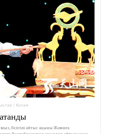
ықтар
/
Қоғам
 атанды
мыз, белгілі айтыс ақыны Жәмиға
рналған Республикалық ақындар айтысының