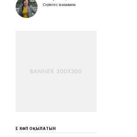
Серіктес жаңалығы
ЕҢ КӨП ОҚЫЛАТЫН