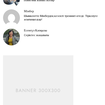
полигоны жанып жатыр
Мінбер
Шымкентте Мінбердің кезекті тренингі өтеді. Тіркелуге
асығыңыздар!
Есенгүл Кәпқызы
Серіктес жаңалығы