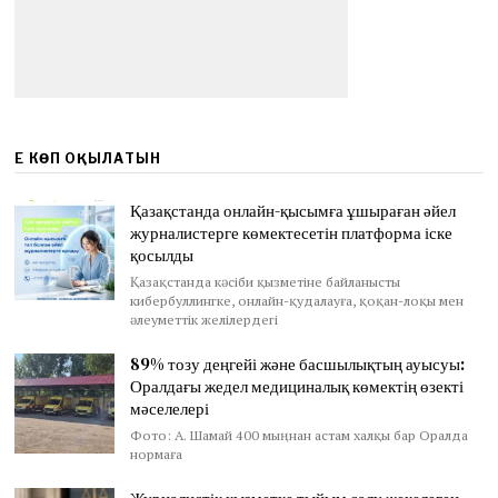
ЕҢ КӨП ОҚЫЛАТЫН
Қазақстанда онлайн-қысымға ұшыраған әйел
журналистерге көмектесетін платформа іске
қосылды
Қазақстанда кәсіби қызметіне байланысты
кибербуллингке, онлайн-қудалауға, қоқан-лоқы мен
әлеуметтік желілердегі
89% тозу деңгейі және басшылықтың ауысуы:
Оралдағы жедел медициналық көмектің өзекті
мәселелері
Фото: А. Шамай 400 мыңнан астам халқы бар Оралда
нормаға