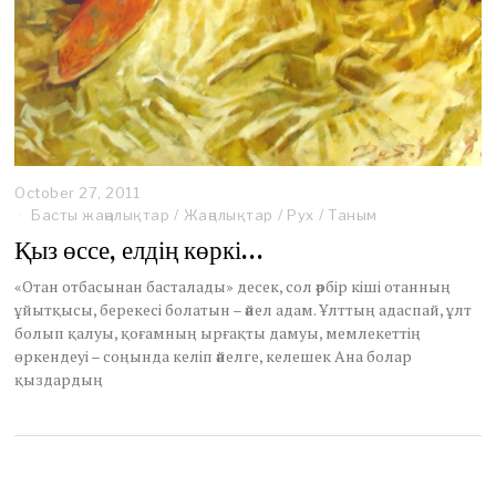
October 27, 2011
O
c
Басты жаңалықтар
/
Жаңалықтар
/
Рух
/
Таным
t
Қыз өссе, елдің көркі…
o
b
«Отан отбасынан басталады» десек, сол әрбір кіші отанның
e
ұйытқысы, берекесі болатын – әйел адам. Ұлттың адаспай, ұлт
r
болып қалуы, қоғамның ырғақты дамуы, мемлекеттің
2
9
өркендеуі – соңында келіп әйелге, келешек Ана болар
,
қыздардың
2
0
1
1