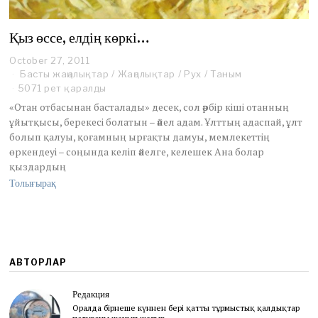
Қыз өссе, елдің көркі…
October 27, 2011
O
c
Басты жаңалықтар
/
Жаңалықтар
/
Рух
/
Таным
t
5071 рет қаралды
o
«Отан отбасынан басталады» десек, сол әрбір кіші отанның
b
ұйытқысы, берекесі болатын – әйел адам. Ұлттың адаспай, ұлт
e
болып қалуы, қоғамның ырғақты дамуы, мемлекеттің
r
2
өркендеуі – соңында келіп әйелге, келешек Ана болар
9
қыздардың
,
Толығырақ
2
0
1
1
АВТОРЛАР
Редакция
Оралда бірнеше күннен бері қатты тұрмыстық қалдықтар