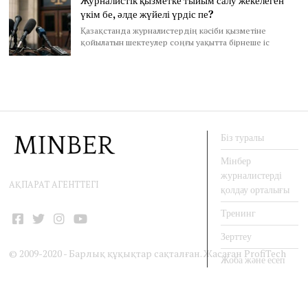
Журналистік қызметке тыйым салу жекелеген
үкім бе, әлде жүйелі үрдіс пе?
Қазақстанда журналистердің кәсіби қызметіне
қойылатын шектеулер соңғы уақытта бірнеше іс
Біз туралы
Мінбер
журналистерді
АҚПАРАТ АГЕНТТЕГІ
қолдау орталығы
Тренинг
Facebook
Twitter
Instagram
YouTube
Зерттеу
© 2009-2020 - Барлық құқықтар сақталған. Жасаған
ProfiTech
Жоба және есеп