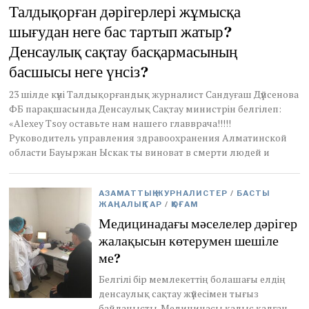
u
Талдықорған дәрігерлері жұмысқа
l
шығудан неге бас тартып жатыр?
y
2
Денсаулық сақтау басқармасының
8
,
басшысы неге үнсіз?
2
0
23 шілде күні Талдықорғандық журналист Сандуғаш Дүйсенова
2
ФБ парақшасында Денсаулық Сақтау министрін белгілеп:
0
«Alexey Tsoy оставьте нам нашего главврача!!!!!
Руководитель управления здравоохранения Алматинской
области Бауыржан Ыскак ты виноват в смерти людей и
АЗАМАТТЫҚ ЖУРНАЛИСТЕР
/
БАСТЫ
ЖАҢАЛЫҚТАР
/
ҚОҒАМ
Медицинадағы мәселелер дәрігер
жалақысын көтерумен шешіле
ме?
Белгілі бір мемлекеттің болашағы елдің
денсаулық сақтау жүйесімен тығыз
байланысты. Медицинасы қалыс қалған,