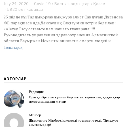
July 24, 2020
J
Covid-19
/
Басты жаңалықтар
/
Қоғам
u
5920 рет қаралды
l
23 шілде күні Талдықорғандық журналист Сандуғаш Дүйсенова
y
ФБ парақшасында Денсаулық Сақтау министрін белгілеп:
2
«Alexey Tsoy оставьте нам нашего главврача!!!!!
8
Руководитель управления здравоохранения Алматинской
,
2
области Бауыржан Ыскак ты виноват в смерти людей и
0
Толығырақ
2
0
АВТОРЛАР
Редакция
Оралда бірнеше күннен бері қатты тұрмыстық қалдықтар
полигоны жанып жатыр
Мінбер
Шымкентте Мінбердің кезекті тренингі өтеді. Тіркелуге
асығыңыздар!