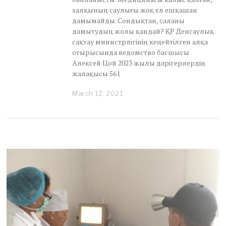
халқының саулығы жоқ ел ешқашан
дамымайды. Сондықтан, саланы
дамытудың жолы қандай? ҚР Денсаулық
сақтау министрлігінің кеңейтілген алқа
отырысында ведомство басшысы
Алексей Цой 2023 жылы дәрігерлердің
жалақысы 561
March 12, 2021
A
p
r
i
l
2
8
,
2
0
2
1