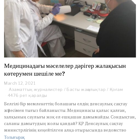
Медицинадағы мәселелер дәрігер жалақысын
көтерумен шешіле ме?
March 12, 2021
A
p
Азаматтық журналистер
/
Басты жаңалықтар
/
Қоғам
r
4476 рет қаралды
i
Белгілі бір мемлекеттің болашағы елдің денсаулық сақтау
l
жүйесімен тығыз байланысты. Медицинасы қалыс қалған,
2
халқының саулығы жоқ ел ешқашан дамымайды. Сондықтан,
8
,
саланы дамытудың жолы қандай? ҚР Денсаулық сақтау
2
министрлігінің кеңейтілген алқа отырысында ведомство
0
Толығырақ
2