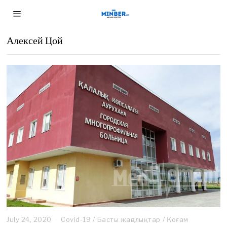
Алексей Цой
July 24, 2020
J
Covid-19
/
Басты жаңалықтар
/
Қоғам