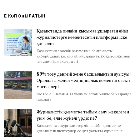
ЕҢ КӨП ОҚЫЛАТЫН
Қазақстанда онлайн-қысымға ұшыраған әйел
журналистерге көмектесетін платформа іске
қосылды
Қазақстанда кәсіби қызметіне байланысты
кибербуллингке, онлайн-қудалауға, қоқан-лоқы мен
әлеуметтік желілердегі
89% тозу деңгейі және басшылықтың ауысуы:
Оралдағы жедел медициналық көмектің өзекті
мәселелері
Фото: А. Шамай 400 мыңнан астам халқы бар Оралда
нормаға
Журналистік қызметке тыйым салу жекелеген
үкім бе, әлде жүйелі үрдіс пе?
Қазақстанда журналистердің кәсіби қызметіне
қойылатын шектеулер соңғы уақытта бірнеше іс