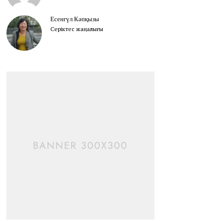
Есенгүл Кәпқызы
Серіктес жаңалығы