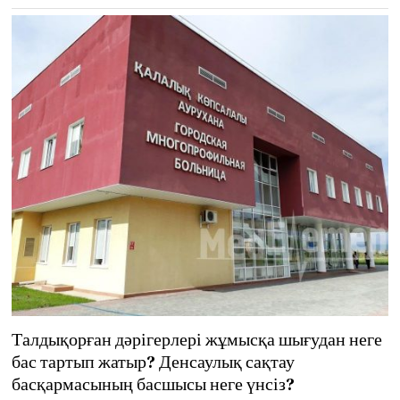
1
Талдықорған дәрігерлері жұмысқа шығудан неге
бас тартып жатыр? Денсаулық сақтау
басқармасының басшысы неге үнсіз?