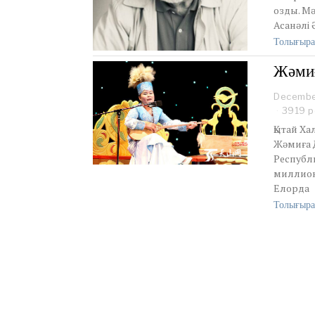
озды. Мә
Асанәлі
Толығыра
Жәмиғ
Decembe
3919 р
Қытай Х
Жәмиға 
Республ
миллион
Елорда
Толығыра