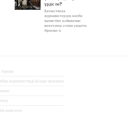
үрдіс пе?
Қазақстанда
журналистердің кәсіби
қызметіне қойылатын
шектеулер соңғы уақытта
бірнеше іс
з туралы
нбер журналистерді қолдау орталығы
енинг
рттеу
ба және есеп