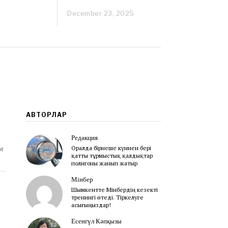
December 23, 2025
D
e
c
e
m
b
e
r
2
3
,
2
АВТОРЛАР
0
2
Редакция
5
м
Оралда бірнеше күннен бері
қатты тұрмыстық қалдықтар
полигоны жанып жатыр
Мінбер
Шымкентте Мінбердің кезекті
тренингі өтеді. Тіркелуге
асығыңыздар!
Есенгүл Кәпқызы