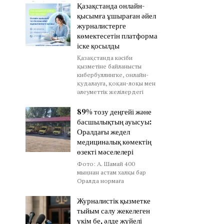
Қазақстанда онлайн-
қысымға ұшыраған әйел
журналистерге
көмектесетін платформа
іске қосылды
Қазақстанда кәсіби
қызметіне байланысты
кибербуллингке, онлайн-
қудалауға, қоқан-лоқы мен
әлеуметтік желілердегі
89% тозу деңгейі және
басшылықтың ауысуы:
Оралдағы жедел
медициналық көмектің
өзекті мәселелері
Фото: А. Шамай 400
мыңнан астам халқы бар
Оралда нормаға
Журналистік қызметке
тыйым салу жекелеген
үкім бе, әлде жүйелі