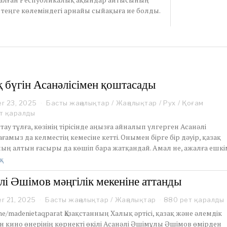
теңге көлеміндегі арнайы сыйақыға ие болды.
 бүгін Асанәлісімен қоштасады
r 23, 2025
D
Басты жаңалықтар
/
Жаңалықтар
/
Рух
/
Қоғам
e
т қаралды
c
 тау тұлға, көзінің тірісінде аңызға айналып үлгерген Асанәлі
e
ғамыз да келместің кемесіне кетті. Онымен бірге бір дәуір, қазақ
m
ың алтын ғасыры да көшіп бара жатқандай. Амал не, ажалға ешкі
b
e
қ
r
2
лі Әшімов мәңгілік мекеніне аттанды
3
,
r 21, 2025
D
Басты жаңалықтар
/
Жаңалықтар
880 рет қаралды
2
e
me/madenietaqparat Қазақстанның Халық әртісі, қазақ және әлемдік
0
c
2
н кино өнерінің көрнекті өкілі Асанәлі Әшімұлы Әшімов өмірден