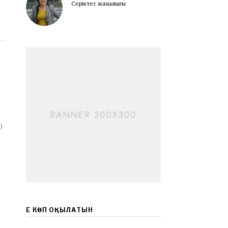
Серіктес жаңалығы
)
ЕҢ КӨП ОҚЫЛАТЫН