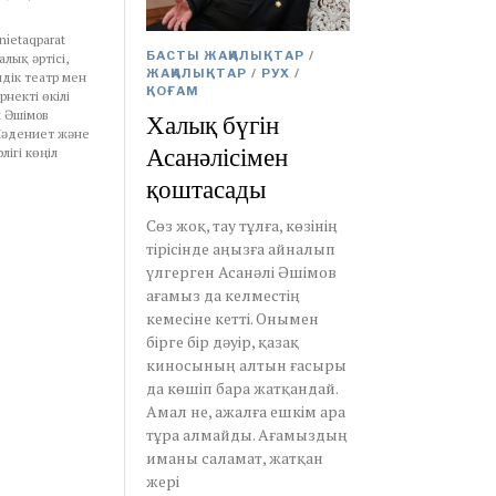
nietaqparat
БАСТЫ ЖАҢАЛЫҚТАР
/
лық әртісі,
ЖАҢАЛЫҚТАР
/
РУХ
/
дік театр мен
ҚОҒАМ
рнекті өкілі
ы Әшімов
Халық бүгін
Мәдениет және
Асанәлісімен
лігі көңіл
қоштасады
Сөз жоқ, тау тұлға, көзінің
тірісінде аңызға айналып
үлгерген Асанәлі Әшімов
ағамыз да келместің
кемесіне кетті. Онымен
бірге бір дәуір, қазақ
киносының алтын ғасыры
да көшіп бара жатқандай.
Амал не, ажалға ешкім ара
тұра алмайды. Ағамыздың
иманы саламат, жатқан
жері