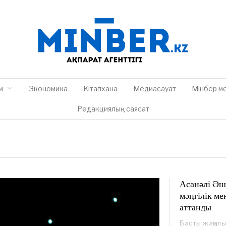
м
Экономика
Кітапхана
Медиасауат
Мінбер м
Редакциялық саясат
Асанәлі Әш
мәңгілік ме
аттанды
Басты жаңал