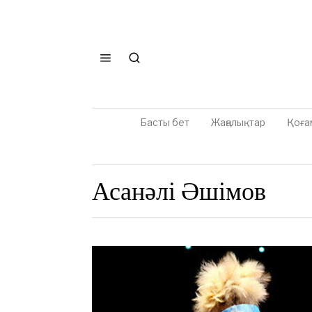
Басты бет
Жаңалықтар
Қоға
Асанәлі Әшімов