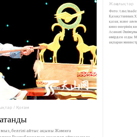
Жаңалықтар
Фото: t.me/made
Қазақстанның Ха
қазақ және әлем
кино өнерінің кө
Асанәлі Әшімұл
өмірден озды. 
ақпараи министр
ықтар
/
Қоғам
 атанды
мыз, белгілі айтыс ақыны Жәмиға
рналған Республикалық ақындар айтысының