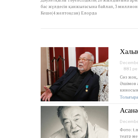
e
бас жүлдесін қанжығасына байлап, 3 миллион 
r
Кеше(4 желтоқсан) Елорда
6
,
2
0
1
1
Халық
Decembe
881 ре
Сөз жоқ,
Әшімов а
киносын
Толығыра
Асанә
Decembe
Фото: t.
театр ме