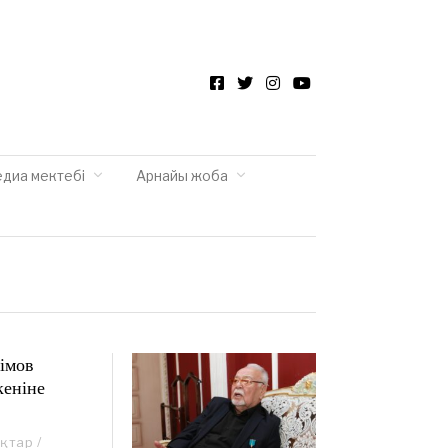
Facebook
Twitter
Instagram
YouTube
едиа мектебі
Арнайы жоба
імов
кеніне
ықтар
/