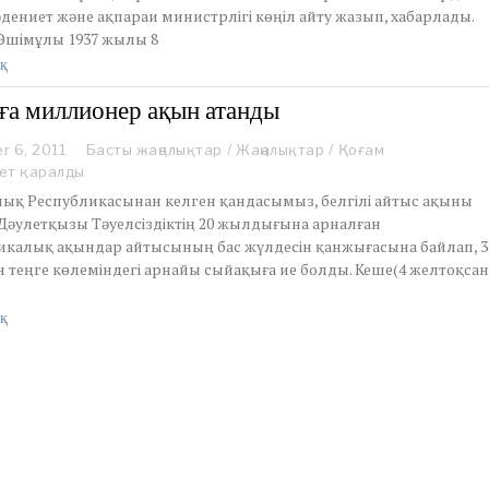
e
5
дениет және ақпараи министрлігі көңіл айту жазып, хабарлады.
m
 Әшімұлы 1937 жылы 8
b
e
қ
r
2
а миллионер ақын атанды
3
,
r 6, 2011
D
Басты жаңалықтар
/
Жаңалықтар
/
Қоғам
2
e
ет қаралды
0
c
2
алық Республикасынан келген қандасымыз, белгілі айтыс ақыны
e
5
Дәулетқызы Тәуелсіздіктің 20 жылдығына арналған
m
икалық ақындар айтысының бас жүлдесін қанжығасына байлап, 3
b
 теңге көлеміндегі арнайы сыйақыға ие болды. Кеше(4 желтоқсан
e
r
6
қ
,
2
0
1
1