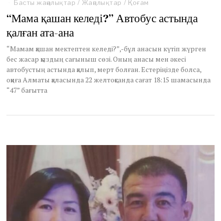
e
Басты жаңалықтар
/
Жаңалықтар
/
Қоғам
c
“Мама қашан келеді?” Автобус астында
e
m
қалған ата-ана
b
e
“Мамам қашан мектептен келеді?”,-бұл анасын күтіп жүрген
r
бес жасар қыздың сағыныш сөзі. Оның анасы мен әкесі
2
автобустың астында қалып, мерт болған. Естеріңізде болса,
9
оқиға Алматы қаласында 22 желтоқсанда сағат 18:15 шамасында
,
“47” бағытта
2
0
2
3