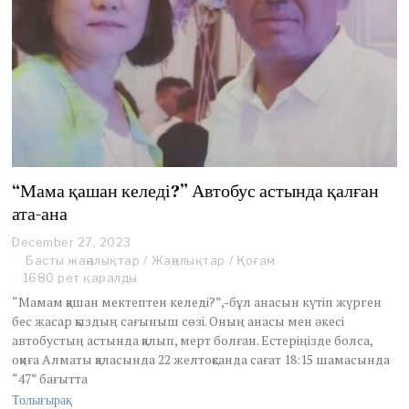
“Мама қашан келеді?” Автобус астында қалған
ата-ана
December 27, 2023
D
e
Басты жаңалықтар
/
Жаңалықтар
/
Қоғам
c
1680 рет қаралды
e
“Мамам қашан мектептен келеді?”,-бұл анасын күтіп жүрген
m
бес жасар қыздың сағыныш сөзі. Оның анасы мен әкесі
b
автобустың астында қалып, мерт болған. Естеріңізде болса,
e
r
оқиға Алматы қаласында 22 желтоқсанда сағат 18:15 шамасында
2
“47” бағытта
9
Толығырақ
,