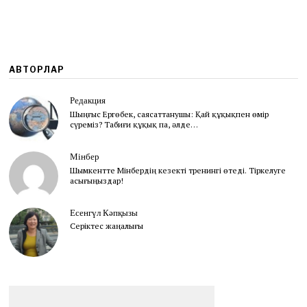
2
0
2
3
АВТОРЛАР
Редакция
Шыңғыс Ергөбек, cаясаттанушы: Қай құқықпен өмір
сүреміз? Табиғи құқық па, әлде…
Мінбер
Шымкентте Мінбердің кезекті тренингі өтеді. Тіркелуге
асығыңыздар!
Есенгүл Кәпқызы
Серіктес жаңалығы