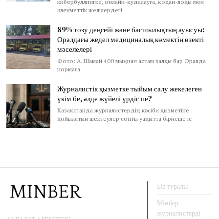
кибербуллингке, онлайн-қудалауға, қоқан-лоқы мен
әлеуметтік желілердегі
89% тозу деңгейі және басшылықтың ауысуы:
Оралдағы жедел медициналық көмектің өзекті
мәселелері
Фото: А. Шамай 400 мыңнан астам халқы бар Оралда
нормаға
Журналистік қызметке тыйым салу жекелеген
үкім бе, әлде жүйелі үрдіс пе?
Қазақстанда журналистердің кәсіби қызметіне
қойылатын шектеулер соңғы уақытта бірнеше іс
Біз туралы
Мінбер
журналистерді