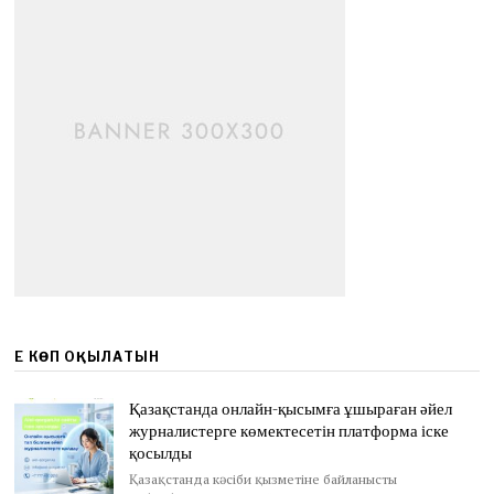
ЕҢ КӨП ОҚЫЛАТЫН
Қазақстанда онлайн-қысымға ұшыраған әйел
журналистерге көмектесетін платформа іске
қосылды
Қазақстанда кәсіби қызметіне байланысты