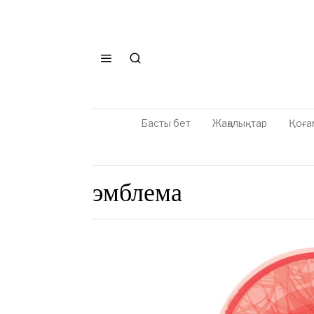
Басты бет
Жаңалықтар
Қоға
эмблема