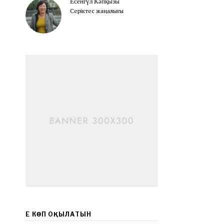
Есенгүл Кәпқызы
Серіктес жаңалығы
ЕҢ КӨП ОҚЫЛАТЫН