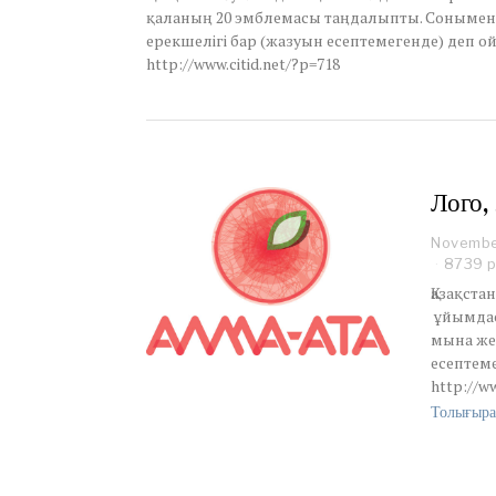
b
қаланың 20 эмблемасы таңдалыпты. Сонымен б
e
ерекшелігі бар (жазуын есептемегенде) деп ойл
r
http://www.citid.net/?p=718
2
6
,
2
0
1
1
Лого,
Novembe
8739 
Қазақста
ұйымдас
мына жер
есептеме
http://ww
Толығыра