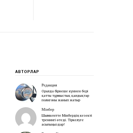
АВТОРЛАР
Редакция
Оралда бірнеше күннен бері
қатты тұрмыстық қалдықтар
полигоны жанып жатыр
Мінбер
Шымкентте Мінбердің кезекті
тренингі өтеді. Тіркелуге
асығыңыздар!