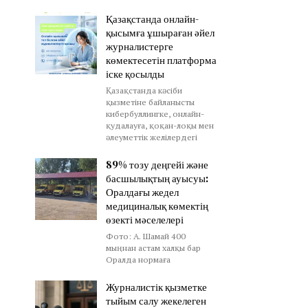
Қазақстанда онлайн-
қысымға ұшыраған әйел
журналистерге
көмектесетін платформа
іске қосылды
Қазақстанда кәсіби
қызметіне байланысты
кибербуллингке, онлайн-
қудалауға, қоқан-лоқы мен
әлеуметтік желілердегі
89% тозу деңгейі және
басшылықтың ауысуы:
Оралдағы жедел
медициналық көмектің
өзекті мәселелері
Фото: А. Шамай 400
мыңнан астам халқы бар
Оралда нормаға
Журналистік қызметке
тыйым салу жекелеген