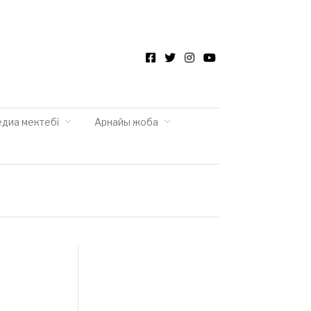
Facebook
Twitter
Instagram
YouTube
едиа мектебі
Арнайы жоба