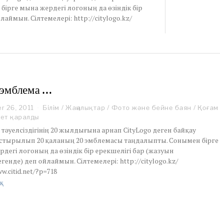
ірге мына жердегі логоның да өзіндік бір
аймын. Сілтемелері: http://citylogo.kz/
 эмблема …
r 26, 2011
N
Білім
/
Жаңалықтар
/
Фото және бейне баян
/
Қоғам
o
рет қаралды
v
н тәуелсіздігінің 20 жылдығына арнап СityLogo деген байқау
e
тырылып 20 қаланың 20 эмблемасы таңдалыпты. Сонымен бірге
m
дегі логоның да өзіндік бір ерекшелігі бар (жазуын
b
генде) деп ойлаймын. Сілтемелері: http://citylogo.kz/
e
r
w.citid.net/?p=718
2
қ
6
,
2
0