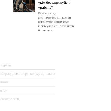
үкім бе, әлде жүйелі
үрдіс пе?
Қазақстанда
журналистердің кәсіби
қызметіне қойылатын
шектеулер соңғы уақытта
бірнеше іс
з туралы
нбер журналистерді қолдау орталығы
енинг
рттеу
ба және есеп