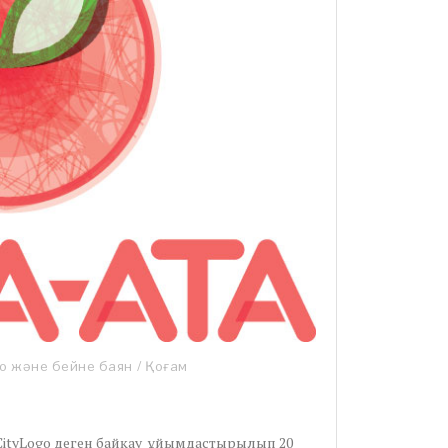
о және бейне баян
/
Қоғам
п СityLogo деген байқау ұйымдастырылып 20