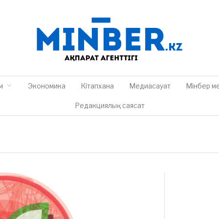
м
Экономика
Кітапхана
Медиасауат
Мінбер м
Редакциялық саясат