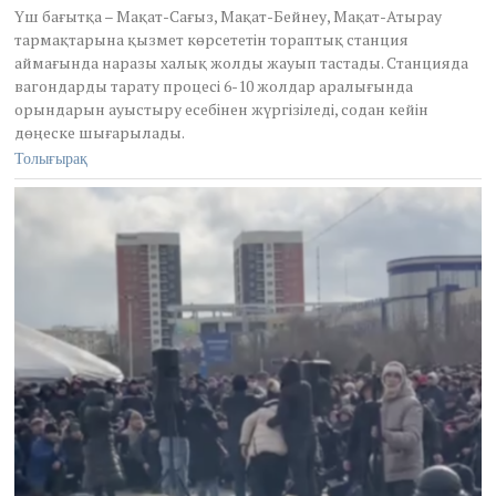
u
Үш бағытқа – Мақат-Сағыз, Мақат-Бейнеу, Мақат-Атырау
a
тармақтарына қызмет көрсететін тораптық станция
r
аймағында наразы халық жолды жауып тастады. Станцияда
y
4
вагондарды тарату процесі 6-10 жолдар аралығында
,
орындарын ауыстыру есебінен жүргізіледі, содан кейін
2
дөңеске шығарылады.
0
Толығырақ
2
2