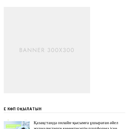
ЕҢ КӨП ОҚЫЛАТЫН
Қазақстанда онлайн-қысымға ұшыраған әйел
журналистерге көмектесетін платформа іске