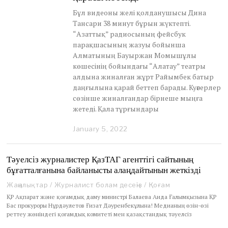
Бұл видеоны желі қолданушысы Дина
Тансари 38 минут бұрын жүктепті.
“Азаттық” радиосының фейсбук
парақшасының жазуы бойынша
Алматының Бауыржан Момышұлы
көшесінің бойындағы “Алатау” театры
алдына жиналған жұрт Райымбек батыр
даңғылына қарай беттеп барады. Куәгерлер
сөзінше жиналғандар бірнеше мыңға
жетеді. Қала тұрғындары
January 5, 2022
J
a
n
u
Тәуелсіз журналистер ҚазТАГ агенттігі сайтының
a
бұғатталғанына байланысты алаңдайтынын жеткізді
r
y
Жаңалықтар
/
Журналист болам десеңіз
/
Қоғам
5
ҚР Ақпарат және қоғамдық даму министрі Балаева Аида Ғалымқызына ҚР
,
Бас прокуроры Нұрдәулетов Ғизат Дәуренбекұлына! Медианың өзін-өзі
2
реттеу жөніндегі қоғамдық комитеті мен қазақстандық тәуелсіз
0