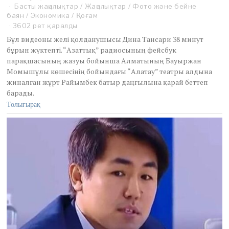
Басты жаңалықтар
a
/
Жаңалықтар
/
Фото және бейне
баян
/
Экономика
n
/
Қоғам
u
3602 рет қаралды
a
Бұл видеоны желі қолданушысы Дина Тансари 38 минут
r
бұрын жүктепті. “Азаттық” радиосының фейсбук
y
парақшасының жазуы бойынша Алматының Бауыржан
5
Момышұлы көшесінің бойындағы “Алатау” театры алдына
,
2
жиналған жұрт Райымбек батыр даңғылына қарай беттеп
0
барады.
2
Толығырақ
2