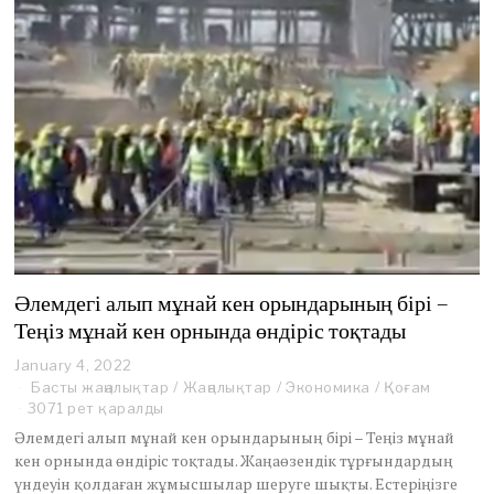
Әлемдегі алып мұнай кен орындарының бірі –
Теңіз мұнай кен орнында өндіріс тоқтады
January 4, 2022
Басты жаңалықтар
/
Жаңалықтар
/
Экономика
/
Қоғам
3071 рет қаралды
Әлемдегі алып мұнай кен орындарының бірі – Теңіз мұнай
кен орнында өндіріс тоқтады. Жаңаөзендік тұрғындардың
үндеуін қолдаған жұмысшылар шеруге шықты. Естеріңізге