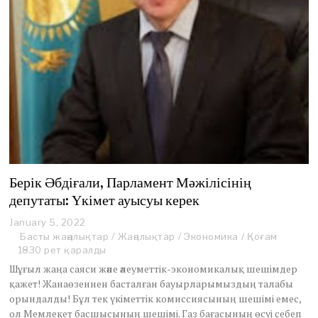
Берік Әбдіғали, Парламент Мәжілісінің
депутаты: Үкімет ауысуы керек
January 5, 2022
J
a
Басты жаңалықтар
/
Жаңалықтар
/
Экономика
/
Қоғам
n
1830 рет қаралды
u
Шұғыл жаңа саяси және әлеуметтік-экономикалық шешімдер
a
қажет! Жанаөзеннен басталған бауырларымыздың талабы
r
орындалды! Бұл тек үкіметтік комиссиясының шешімі емес,
y
5
ол Мемлекет басшысының шешімі. Газ бағасының өсуі себеп