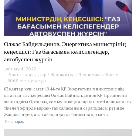
Олжас Байдильдинов, Энергетика министрінің
кеңесшісі: Газ бағасымен келіспегендер,
автобуспен жүрсін
January 4, 2022
J
a
Басты жаңалықтар
/
Жаңалықтар
/
Экономика
/
Қоғам
n
3066 рет қаралды
u
03 қаңтар күні сағат 19.44-те ҚР Энергетика министрлігінің
a
штаттан тыс кеңесшісі Олжас Байдильдинов ҚР Президенті
r
жанындағы Орталық коммуникациялар қызметі алаңындағы
y
4
тікелей эфирде мұнай-газ саласының сарапшысы ретінде
,
Жаңаөзендегі, атап айтқанда газ бағасына қатысты
2
Толығырақ
0
2
2