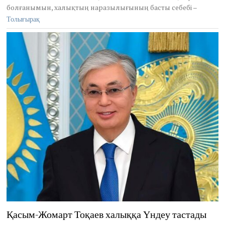
,
болғанымын, халықтың наразылығының басты себебі –
2
Толығырақ
0
2
2
Қасым-Жомарт Тоқаев халыққа Үндеу тастады