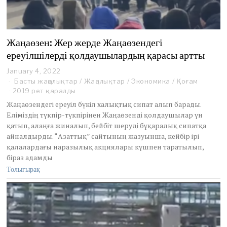
Жаңаөзен: Жер жерде Жаңаөзендегі
ереуілшілерді қолдаушылардың қарасы артты
January 4, 2022
J
a
Басты жаңалықтар
/
Жаңалықтар
/
Экономика
/
Қоғам
n
2019 рет қаралды
u
Жаңаөзендегі ереуіл бүкіл халықтық сипат алып барады.
a
Еліміздің түкпір-түкпірінен Жаңаөзенді қолдаушылар үн
r
қатып, алаңға жиналып, бейбіт шеруді бұқаралық сипатқа
y
4
айналдырды. “Азаттық” сайтының жазуынша, кейбір ірі
,
қалалардағы наразылық акциялары күшпен таратылып,
2
біраз адамды
0
Толығырақ
2
2