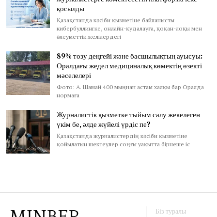
қосылды
Қазақстанда кәсіби қызметіне байланысты
кибербуллингке, онлайн-қудалауға, қоқан-лоқы мен
әлеуметтік желілердегі
89% тозу деңгейі және басшылықтың ауысуы:
Оралдағы жедел медициналық көмектің өзекті
мәселелері
Фото: А. Шамай 400 мыңнан астам халқы бар Оралда
нормаға
Журналистік қызметке тыйым салу жекелеген
үкім бе, әлде жүйелі үрдіс пе?
Қазақстанда журналистердің кәсіби қызметіне
қойылатын шектеулер соңғы уақытта бірнеше іс
Біз туралы