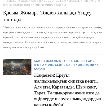
Басты жаңалықтар
a
/
Видеорепортаж
/
Жаңалықтар
/
Фото
және бейне баян
n
/
Экономика
/
Қоғам
u
Қасым-Жомарт Тоқаев халыққа Үндеу
a
тастады
r
y
5
“Іштен және сырттан келген сан түрлі жалған ақпаратқа сеніп,
,
ереуілге шыққан топтың қитұрқы әрекеттері мен тәртіпсіздікке
2
ермей, парасатпен және ақылмен ғана шешім қабылдауға
0
шақырамын. Азаматтық және әскери мақсаттағы ғимараттарға
2
шабуыл жасауға үндейтін
2
БАСТЫ ЖАҢАЛЫҚТАР
/
ЖАҢАЛЫҚТАР
/
ФОТО ЖӘНЕ БЕЙНЕ БАЯН
/
ЭКОНОМИКА
/
ҚОҒАМ
Жаңаөзен: Ереуіл
жалпыхалықтық сипатқа көшті.
Алматы, Қарағанды, Шымкент,
Тараз, Талдықорған және өзге де
өңірлерде шеруге шыққандардың
қарасы көбейді