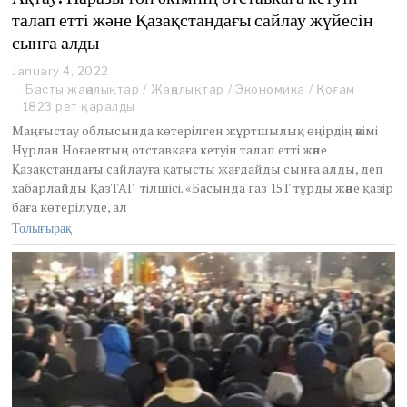
талап етті және Қазақстандағы сайлау жүйесін
сынға алды
January 4, 2022
J
a
Басты жаңалықтар
/
Жаңалықтар
/
Экономика
/
Қоғам
n
1823 рет қаралды
u
Маңғыстау облысында көтерілген жұртшылық өңірдің әкімі
a
Нұрлан Ноғаевтың отставкаға кетуін талап етті және
r
Қазақстандағы сайлауға қатысты жағдайды сынға алды, деп
y
4
хабарлайды ҚазТАГ тілшісі. «Басында газ 15Т тұрды және қазір
,
баға көтерілуде, ал
2
Толығырақ
0
2
2