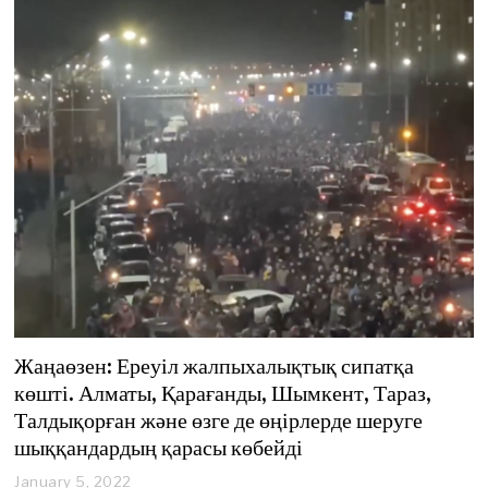
Жаңаөзен: Ереуіл жалпыхалықтық сипатқа
көшті. Алматы, Қарағанды, Шымкент, Тараз,
Талдықорған және өзге де өңірлерде шеруге
шыққандардың қарасы көбейді
January 5, 2022
J