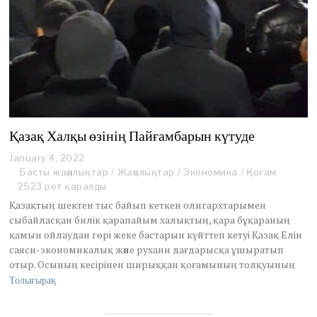
Қазақ Халқы өзінің Пайғамбарын күтуде
January 4, 2022
J
a
Басты жаңалықтар
/
Жаңалықтар
/
Экономика
/
Қоғам
n
2523 рет қаралды
u
Қазақтың шектен тыс байып кеткен олигархтарымен
a
сыбайласқан билік қарапайым халықтың, қара бұқараның
r
қамын ойлаудан гөрі жеке бастарын күйттеп кетуі Қазақ Елін
y
4
саяси-экономикалық және рухани дағдарысқа ұшыратып
,
отыр. Осының кесірінен ширыққан қоғамының толқуының
2
Толығырақ
0
2
2