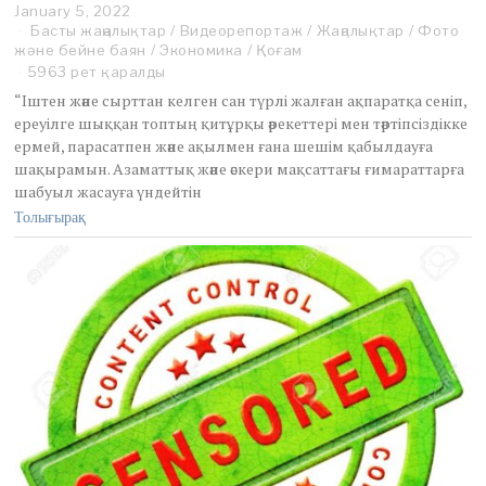
January 5, 2022
J
Басты жаңалықтар
a
/
Видеорепортаж
/
Жаңалықтар
/
Фото
және бейне баян
n
/
Экономика
/
Қоғам
u
5963 рет қаралды
a
“Іштен және сырттан келген сан түрлі жалған ақпаратқа сеніп,
r
ереуілге шыққан топтың қитұрқы әрекеттері мен тәртіпсіздікке
y
ермей, парасатпен және ақылмен ғана шешім қабылдауға
5
шақырамын. Азаматтық және әскери мақсаттағы ғимараттарға
,
2
шабуыл жасауға үндейтін
0
Толығырақ
2
2