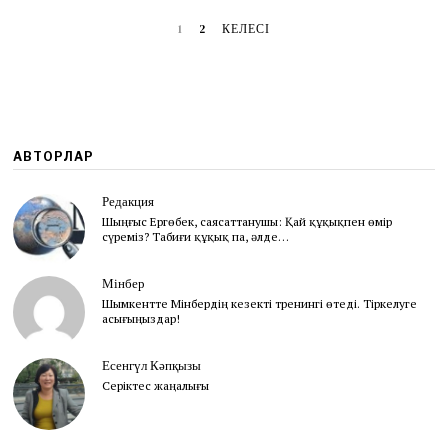
1
2
КЕЛЕСІ
АВТОРЛАР
Редакция
Шыңғыс Ергөбек, cаясаттанушы: Қай құқықпен өмір
сүреміз? Табиғи құқық па, әлде…
Мінбер
Шымкентте Мінбердің кезекті тренингі өтеді. Тіркелуге
асығыңыздар!
Есенгүл Кәпқызы
Серіктес жаңалығы