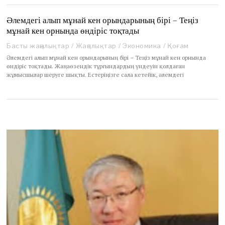
2
2
Әлемдегі алып мұнай кен орындарының бірі – Теңіз
мұнай кен орнында өндіріс тоқтады
Басты жаңалықтар
/
Жаңалықтар
/
Экономика
/
Қоғам
Әлемдегі алып мұнай кен орындарының бірі – Теңіз мұнай кен орнында
өндіріс тоқтады. Жаңаөзендік тұрғындардың үндеуін қолдаған
жұмысшылар шеруге шықты. Естеріңізге сала кетейік, әлемдегі