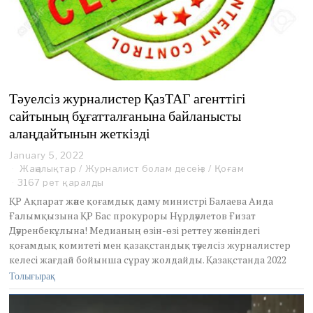
Тәуелсіз журналистер ҚазТАГ агенттігі
сайтының бұғатталғанына байланысты
алаңдайтынын жеткізді
January 5, 2022
J
a
Жаңалықтар
/
Журналист болам десеңіз
/
Қоғам
n
3167 рет қаралды
u
ҚР Ақпарат және қоғамдық даму министрі Балаева Аида
a
Ғалымқызына ҚР Бас прокуроры Нұрдәулетов Ғизат
r
Дәуренбекұлына! Медианың өзін-өзі реттеу жөніндегі
y
5
қоғамдық комитеті мен қазақстандық тәуелсіз журналистер
,
келесі жағдай бойынша сұрау жолдайды. Қазақстанда 2022
2
Толығырақ
0
2
2