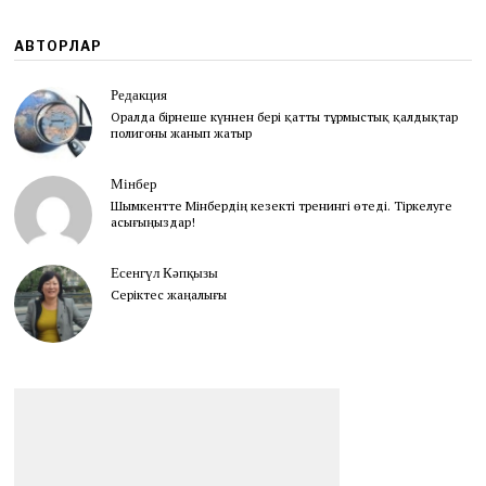
АВТОРЛАР
Редакция
Оралда бірнеше күннен бері қатты тұрмыстық қалдықтар
полигоны жанып жатыр
Мінбер
Шымкентте Мінбердің кезекті тренингі өтеді. Тіркелуге
асығыңыздар!
Есенгүл Кәпқызы
Серіктес жаңалығы