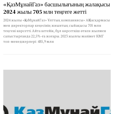
«ҚазМұнайГаз» басшылығының жалақысы
2024 жылы 705 млн теңгеге жетті
2024 жылы «ҚазМұнайГаз» Ұлттық компаниясы» АҚ басқармасы
мен директорлар кеңесінің жиынтық сыйақысы 705 млн
теңгені көрсетті. Айта кетейік, бұл көрсеткіш өткен жылмен
салыстырғанда 22,5%-ға жоғары. 2023 жылғы мәлімет КМГ
топ-менеджерлері: 485,9 млн