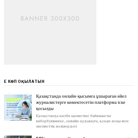
ЕҢ КӨП ОҚЫЛАТЫН
Қазақстанда онлайн-қысымға ұшыраған әйел
журналистерге көмектесетін платформа іске
қосылды
Қазақстанда кәсіби қызметіне байланысты
кибербуллингке, онлайн-қудалауға, қоқан-лоқы мен
әлеуметтік желілердегі