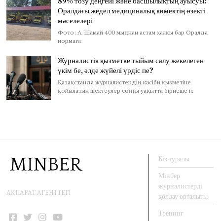
89% тозу деңгейі және басшылықтың ауысуы:
Оралдағы жедел медициналық көмектің өзекті
мәселелері
Фото: А. Шамай 400 мыңнан астам халқы бар Оралда
нормаға
Журналистік қызметке тыйым салу жекелеген
үкім бе, әлде жүйелі үрдіс пе?
Қазақстанда журналистердің кәсіби қызметіне
қойылатын шектеулер соңғы уақытта бірнеше іс
Біз туралы
Мінбер
журналистерді
АҚПАРАТ АГЕНТТЕГІ
қолдау орталығы
Тренинг