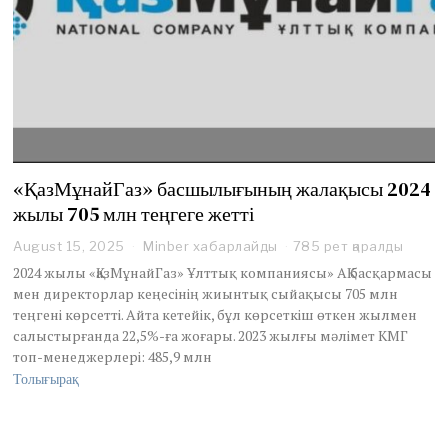
«ҚазМұнайГаз» басшылығының жалақысы 2024
жылы 705 млн теңгеге жетті
August 15, 2025
Minber хабарлайды
785 рет қаралды
2024 жылы «ҚазМұнайГаз» Ұлттық компаниясы» АҚ басқармасы
мен директорлар кеңесінің жиынтық сыйақысы 705 млн
теңгені көрсетті. Айта кетейік, бұл көрсеткіш өткен жылмен
салыстырғанда 22,5%-ға жоғары. 2023 жылғы мәлімет КМГ
топ-менеджерлері: 485,9 млн
Толығырақ