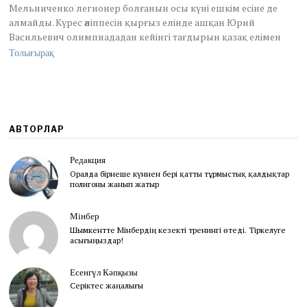
Мельниченко легионер болғанын осы күні ешкім есіне де
алмайды. Күрес әліппесін қырғыз елінде ашқан Юрий
Васильевич олимпиададан кейінгі тағдырын қазақ елімен
Толығырақ
АВТОРЛАР
Редакция
Оралда бірнеше күннен бері қатты тұрмыстық қалдықтар
полигоны жанып жатыр
Мінбер
Шымкентте Мінбердің кезекті тренингі өтеді. Тіркелуге
асығыңыздар!
Есенгүл Кәпқызы
Серіктес жаңалығы