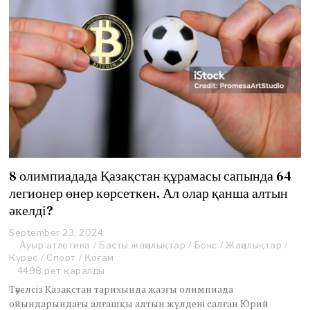
8 олимпиадада Қазақстан құрамасы сапында 64
легионер өнер көрсеткен. Ал олар қанша алтын
әкелді?
September 23, 2024
Ауыр атлетика
/
Басты жаңалықтар
/
Бокс
/
Жаңалықтар
/
Күрес
/
Спорт
/
Қоғам
4498 рет қаралды
Тәуелсіз Қазақстан тарихында жазғы олимпиада
ойындарындағы алғашқы алтын жүлдені салған Юрий