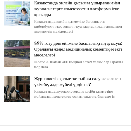
Қазақстанда онлайн-қысымға ұшыраған әйел
журналистерге көмектесетін платформа іске
қосылды
Қазақстанда кәсіби қызметіне байланысты
кибербуллингке, онлайн-қудалауға, қоқан-лоқы мен
әлеуметтік желілердегі
89% тозу деңгейі және басшылықтың ауысуы:
Оралдағы жедел медициналық көмектің өзекті
мәселелері
Фото: А. Шамай 400 мыңнан астам халқы бар Оралда
нормаға
Журналистік қызметке тыйым салу жекелеген
үкім бе, әлде жүйелі үрдіс пе?
Қазақстанда журналистердің кәсіби қызметіне
қойылатын шектеулер соңғы уақытта бірнеше іс