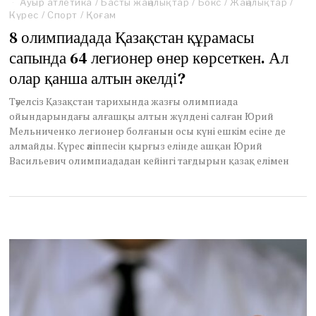
Ауыр атлетика
/
Басты жаңалықтар
/
Бокс
/
Жаңалықтар
/
Күрес
/
Спорт
/
Қоғам
8 олимпиадада Қазақстан құрамасы
сапында 64 легионер өнер көрсеткен. Ал
олар қанша алтын әкелді?
Тәуелсіз Қазақстан тарихында жазғы олимпиада
ойындарындағы алғашқы алтын жүлдені салған Юрий
Мельниченко легионер болғанын осы күні ешкім есіне де
алмайды. Күрес әліппесін қырғыз елінде ашқан Юрий
Васильевич олимпиададан кейінгі тағдырын қазақ елімен