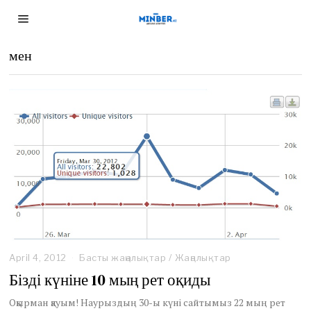
мен
April 4, 2012
A
Басты жаңалықтар
/
Жаңалықтар
p
Бізді күніне 10 мың рет оқиды
r
i
Оқырман қауым! Наурыздың 30-ы күні сайтымыз 22 мың рет
l