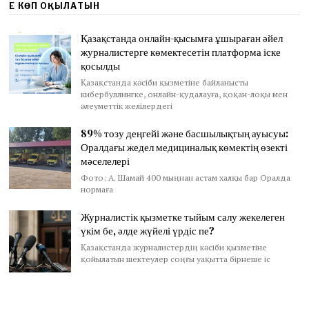
ЕҢ КӨП ОҚЫЛАТЫН
Қазақстанда онлайн-қысымға ұшыраған әйел
журналистерге көмектесетін платформа іске
қосылды
Қазақстанда кәсіби қызметіне байланысты
кибербуллингке, онлайн-қудалауға, қоқан-лоқы мен
әлеуметтік желілердегі
89% тозу деңгейі және басшылықтың ауысуы:
Оралдағы жедел медициналық көмектің өзекті
мәселелері
Фото: А. Шамай 400 мыңнан астам халқы бар Оралда
нормаға
Журналистік қызметке тыйым салу жекелеген
үкім бе, әлде жүйелі үрдіс пе?
Қазақстанда журналистердің кәсіби қызметіне
қойылатын шектеулер соңғы уақытта бірнеше іс