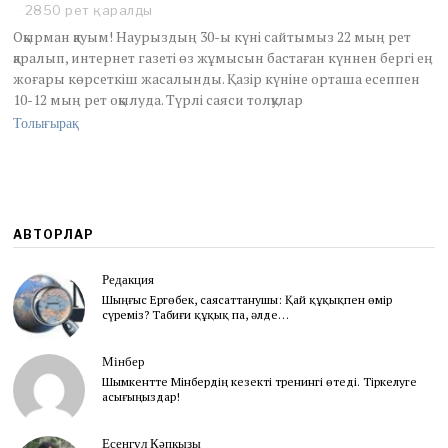
p
2850 рет қаралды
r
Оқырман қауым! Наурыздың 30-ы күні сайтымыз 22 мың рет
i
қаралып, интернет газеті өз жұмысын бастаған күннен бергі ең
l
жоғары көрсеткіш жасалынды. Қазір күніне орташа есеппен
4
10-12 мың рет оқылуда. Түрлі саяси толқулар
,
2
Толығырақ
0
1
2
АВТОРЛАР
Редакция
Шыңғыс Ергөбек, cаясаттанушы: Қай құқықпен өмір
сүреміз? Табиғи құқық па, әлде…
Мінбер
Шымкентте Мінбердің кезекті тренингі өтеді. Тіркелуге
асығыңыздар!
Есенгүл Кәпқызы