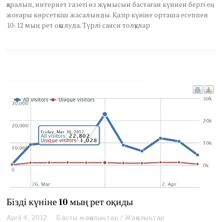
қаралып, интернет газеті өз жұмысын бастаған күннен бергі ең
4
жоғары көрсеткіш жасалынды. Қазір күніне орташа есеппен
,
2
10-12 мың рет оқылуда. Түрлі саяси толқулар
0
1
2
Бізді күніне 10 мың рет оқиды
April 4, 2012
A
Басты жаңалықтар
/
Жаңалықтар