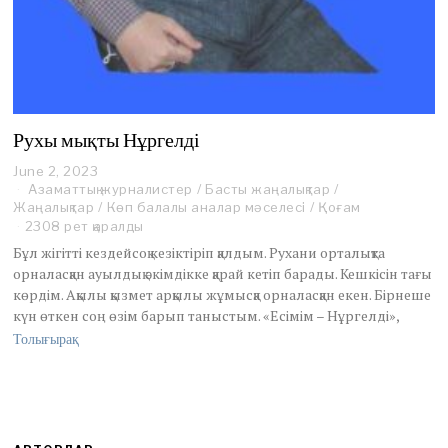
Рухы мықты Нұргелді
June 2, 2023
J
Азаматтық журналистер
u
/
Басты жаңалықтар
/
Жаңалықтар
n
/
Көп балалы аналар мәселесі
/
Қоғам
e
2308 рет қаралды
2
Бұл жігітті кездейсоқ кезіктіріп қалдым. Руха­ни орталықта
,
орналасқан ауылдық әкімдікке қарай кетіп барады. Кешкісін тағы
2
көрдім. Ақылы қызмет арқылы жұмысқа орналасқан екен. Бірнеше
0
күн өткен соң өзім барып таныстым. «Есімім – Нұргелді»,
2
3
Толығырақ