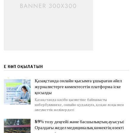
ЕҢ КӨП ОҚЫЛАТЫН
Қазақстанда онлайн-қысымға ұшыраған әйел
журналистерге көмектесетін платформа іске
қосылды
Қазақстанда кәсіби қызметіне байланысты
кибербуллингке, онлайн-қудалауға, қоқан-лоқы мен
әлеуметтік желілердегі
89% тозу деңгейі және басшылықтың ауысуы:
Оралдағы жедел медициналық көмектің өзекті