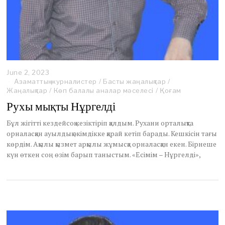
June 2, 2023
J
Азаматтық журналистер
u
/
Басты жаңалықтар
/
Жаңалықтар
n
/
Көп балалы аналар мәселесі
/
Қоғам
e
Рухы мықты Нұргелді
2
,
Бұл жігітті кездейсоқ кезіктіріп қалдым. Руха­ни орталықта
2
орналасқан ауылдық әкімдікке қарай кетіп барады. Кешкісін тағы
0
көрдім. Ақылы қызмет арқылы жұмысқа орналасқан екен. Бірнеше
2
3
күн өткен соң өзім барып таныстым. «Есімім – Нұргелді»,