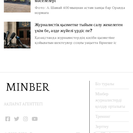
мәселелері
Фото: А. Шамай 400 мыңнан астам халқы бар Оралда
нормаға
Журналистік қызметке тыйым салу жекелеген
үкім бе, әлде жүйелі үрдіс пе?
Қазақстанда журналистердің кәсіби қызметіне
қойылатын шектеулер соңғы уақытта бірнеше іс
Біз туралы
Мінбер
журналистерді
АҚПАРАТ АГЕНТТЕГІ
қолдау орталығы
Тренинг
Facebook
Twitter
Instagram
YouTube
Зерттеу