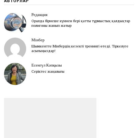
АВТОРЛАР
Редакция
Оралда бірнеше күннен бері қатты тұрмыстық қалдықтар
полигоны жанып жатыр
Мінбер
Шымкентте Мінбердің кезекті тренингі өтеді. Тіркелуге
асығыңыздар!
Есенгүл Кәпқызы
Серіктес жаңалығы