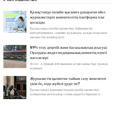
Қазақстанда онлайн-қысымға ұшыраған әйел
журналистерге көмектесетін платформа іске
қосылды
Қазақстанда кәсіби қызметіне байланысты
кибербуллингке, онлайн-қудалауға, қоқан-лоқы мен
әлеуметтік желілердегі
89% тозу деңгейі және басшылықтың ауысуы:
Оралдағы жедел медициналық көмектің өзекті
мәселелері
Фото: А. Шамай 400 мыңнан астам халқы бар Оралда
нормаға
Журналистік қызметке тыйым салу жекелеген
үкім бе, әлде жүйелі үрдіс пе?
Қазақстанда журналистердің кәсіби қызметіне
қойылатын шектеулер соңғы уақытта бірнеше іс