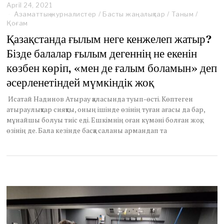
April 24, 2021
A
Азаматтық журналистер
p
/
Басты жаңалықтар
/
Таным
/
Қоғам
r
i
Қазақстанда ғылым неге кенжелеп жатыр?
l
Бізде балалар ғылым дегеннің не екенін
2
6
көзбен көріп, «мен де ғалым боламын» деп
,
2
әсерленетіндей мүмкіндік жоқ
0
2
Исатай Надинов Атырау қаласында туып-өсті. Көптеген
1
атыраулықтар сияқты, оның ішінде өзінің туған ағасы да бар,
мұнайшы болуы тиіс еді. Ешкімнің оған күмәні болған жоқ,
өзінің де. Бала кезінде басқа саланы армандап та