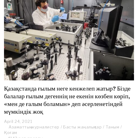
Қазақстанда ғылым неге кенжелеп жатыр? Бізде
балалар ғылым дегеннің не екенін көзбен көріп,
«мен де ғалым боламын» деп әсерленетіндей
мүмкіндік жоқ
April 24, 2021
A
Азаматтық журналистер
p
/
Басты жаңалықтар
/
Таным
/
Қоғам
r
i