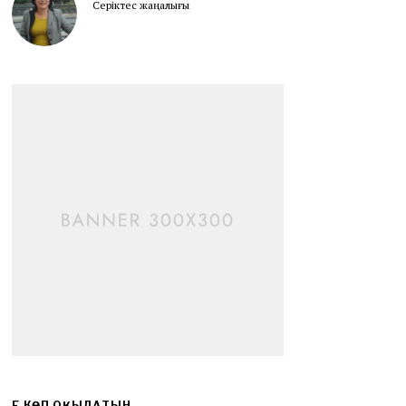
Серіктес жаңалығы
ЕҢ КӨП ОҚЫЛАТЫН