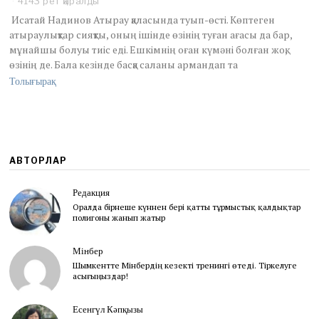
4143 рет қаралды
l
Исатай Надинов Атырау қаласында туып-өсті. Көптеген
2
атыраулықтар сияқты, оның ішінде өзінің туған ағасы да бар,
6
мұнайшы болуы тиіс еді. Ешкімнің оған күмәні болған жоқ,
,
өзінің де. Бала кезінде басқа саланы армандап та
2
0
Толығырақ
2
1
АВТОРЛАР
Редакция
Оралда бірнеше күннен бері қатты тұрмыстық қалдықтар
полигоны жанып жатыр
Мінбер
Шымкентте Мінбердің кезекті тренингі өтеді. Тіркелуге
асығыңыздар!
Есенгүл Кәпқызы