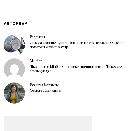
3
АВТОРЛАР
Редакция
Оралда бірнеше күннен бері қатты тұрмыстық қалдықтар
полигоны жанып жатыр
Мінбер
Шымкентте Мінбердің кезекті тренингі өтеді. Тіркелуге
асығыңыздар!
Есенгүл Кәпқызы
Серіктес жаңалығы