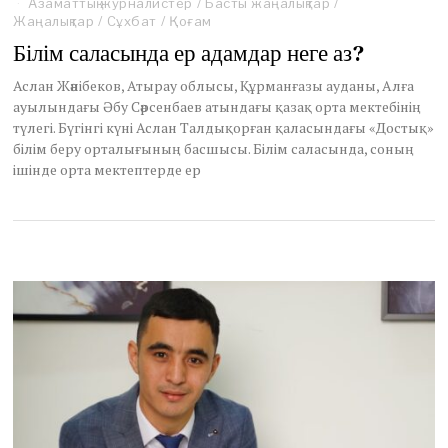
Азаматтық журналистер
e
/
Басты жаңалықтар
/
Жаңалықтар
/
Сұхбат
b
/
Қоғам
r
Білім саласында ер адамдар неге аз?
u
a
Аслан Жәнібеков, Атырау облысы, Құрманғазы ауданы, Алға
r
ауылындағы Әбу Сәрсенбаев атындағы қазақ орта мектебінің
y
түлегі. Бүгінгі күні Аслан Талдықорған қаласындағы «Достық»
8
,
білім беру орталығының басшысы. Білім саласында, соның
2
ішінде орта мектептерде ер
0
2
3