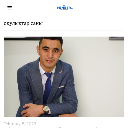
оқулықтар саны
February 8, 2023
F