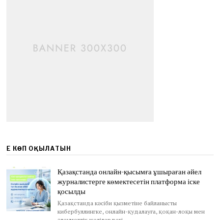
ЕҢ КӨП ОҚЫЛАТЫН
Қазақстанда онлайн-қысымға ұшыраған әйел
журналистерге көмектесетін платформа іске
қосылды
Қазақстанда кәсіби қызметіне байланысты
кибербуллингке, онлайн-қудалауға, қоқан-лоқы мен
әлеуметтік желілердегі