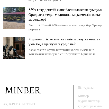
89% тозу деңгейі және басшылықтың ауысуы:
Оралдағы жедел медициналық көмектің өзекті
мәселелері
Фото: А. Шамай 400 мыңнан астам халқы бар Оралда
нормаға
Журналистік қызметке тыйым салу жекелеген
үкім бе, әлде жүйелі үрдіс пе?
Қазақстанда журналистердің кәсіби қызметіне
қойылатын шектеулер соңғы уақытта бірнеше іс
Біз туралы
Мінбер
журналистерді
АҚПАРАТ АГЕНТТЕГІ
қолдау орталығы