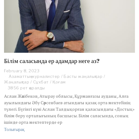
Білім саласында ер адамдар неге аз?
February 8, 2023
F
Азаматтық журналистер
e
/
Басты жаңалықтар
/
Жаңалықтар
/
Сұхбат
b
/
Қоғам
r
3856 рет қаралды
u
Аслан Жәнібеков, Атырау облысы, Құрманғазы ауданы, Алға
a
ауылындағы Әбу Сәрсенбаев атындағы қазақ орта мектебінің
r
түлегі. Бүгінгі күні Аслан Талдықорған қаласындағы «Достық»
y
білім беру орталығының басшысы. Білім саласында, соның
8
,
ішінде орта мектептерде ер
2
Толығырақ
0
2