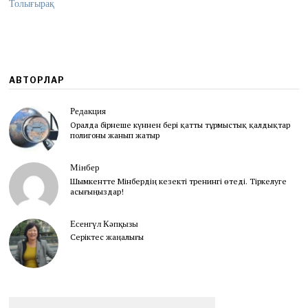
Толығырақ
2
0
2
1
АВТОРЛАР
Редакция
Оралда бірнеше күннен бері қатты тұрмыстық қалдықтар
полигоны жанып жатыр
Мінбер
Шымкентте Мінбердің кезекті тренингі өтеді. Тіркелуге
асығыңыздар!
Есенгүл Кәпқызы
Серіктес жаңалығы