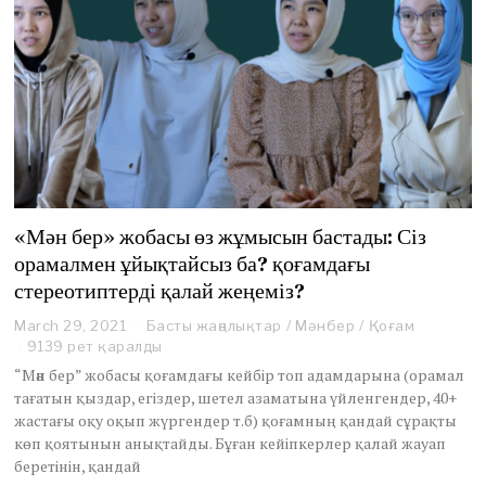
«Мән бер» жобасы өз жұмысын бастады: Сіз
орамалмен ұйықтайсыз ба? қоғамдағы
стереотиптерді қалай жеңеміз?
March 29, 2021
A
Басты жаңалықтар
/
Мәнбер
/
Қоғам
u
9139 рет қаралды
g
“Мән бер” жобасы қоғамдағы кейбір топ адамдарына (орамал
u
тағатын қыздар, егіздер, шетел азаматына үйленгендер, 40+
s
жастағы оқу оқып жүргендер т.б) қоғамның қандай сұрақты
t
көп қоятынын анықтайды. Бұған кейіпкерлер қалай жауап
1
9
беретінін, қандай
,