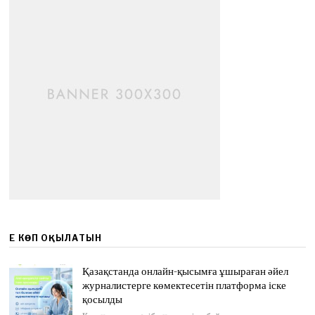
ЕҢ КӨП ОҚЫЛАТЫН
Қазақстанда онлайн-қысымға ұшыраған әйел
журналистерге көмектесетін платформа іске
қосылды