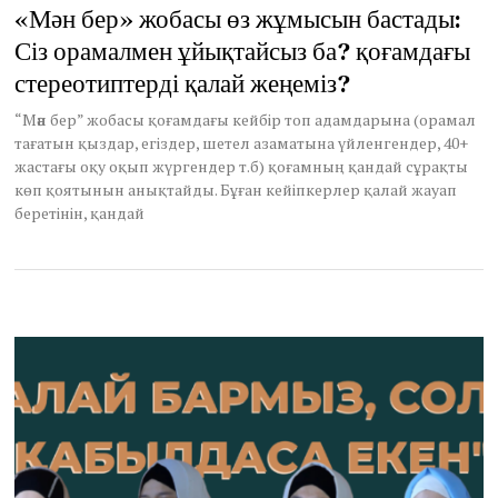
u
«Мән бер» жобасы өз жұмысын бастады:
g
Сіз орамалмен ұйықтайсыз ба? қоғамдағы
u
s
стереотиптерді қалай жеңеміз?
t
1
“Мән бер” жобасы қоғамдағы кейбір топ адамдарына (орамал
9
тағатын қыздар, егіздер, шетел азаматына үйленгендер, 40+
,
2
жастағы оқу оқып жүргендер т.б) қоғамның қандай сұрақты
0
көп қоятынын анықтайды. Бұған кейіпкерлер қалай жауап
2
беретінін, қандай
1