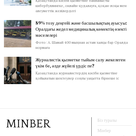
Қазақстанда кәсіби қызметіне байланысты
кибербуллингке, онлайн-қудалауға, қоқан-лоқы мен
әлеуметтік желілердегі
89% тозу деңгейі және басшылықтың ауысуы:
Оралдағы жедел медициналық көмектің өзекті
мәселелері
Фото: А. Шамай 400 мыңнан астам халқы бар Оралда
нормаға
Журналистік қызметке тыйым салу жекелеген
үкім бе, әлде жүйелі үрдіс пе?
Қазақстанда журналистердің кәсіби қызметіне
қойылатын шектеулер соңғы уақытта бірнеше іс
Біз туралы
Мінбер