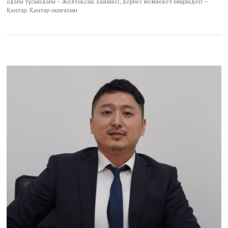
одағы тұсындағы – Желтоқсан. Екіншісі, дербес мемлекет өміріндегі –
Қаңтар. Қаңтар оқиғасын