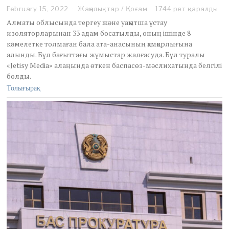
February 15, 2022
F
Жаңалықтар
/
Қоғам
1744 рет қаралды
e
Алматы облысында тергеу және уақытша ұстау
b
изоляторларынан 33 адам босатылды, оның ішінде 8
r
кәмелетке толмаған бала ата-анасының қамқорлығына
u
алынды. Бұл бағыттағы жұмыстар жалғасуда. Бұл туралы
a
r
«Jetisy Media» алаңында өткен баспасөз-мәслихатында белгілі
y
болды.
1
Толығырақ
5
,
2
0
2
2