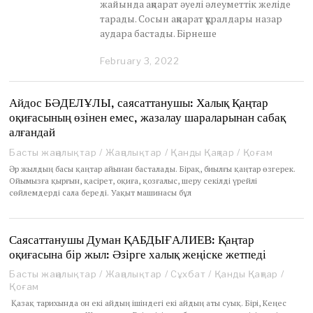
жайында ақпарат әуелі әлеуметтік желіде
тарады. Сосын ақпарат құралдары назар
аудара бастады. Бірнеше
February 3, 2022
F
e
b
r
Айдос БӘДЕЛҰЛЫ, саясаттанушы: Халық Қаңтар
u
оқиғасының өзінен емес, жазалау шараларынан сабақ
a
алғандай
r
y
Басты жаңалықтар
/
Жаңалықтар
/
Қанды Қаңтар
/
Қоғам
3
Әр жылдың басы қаңтар айынан басталады. Бірақ, биылғы қаңтар өзгерек.
,
Ойымызға қырғын, қасірет, оқиға, қозғалыс, шеру секілді үрейлі
2
сөйлемдерді сала береді. Уақыт машинасы бұл
0
2
2
Саясаттанушы Думан ҚАБДЫҒАЛИЕВ: Қаңтар
оқиғасына бір жыл: Әзірге халық жеңіске жетпеді
Басты жаңалықтар
/
Жаңалықтар
/
Сұхбат
/
Қанды Қаңтар
/
Қоғам
Қазақ тарихында он екі айдың ішіндегі екі айдың аты суық. Бірі, Кеңес