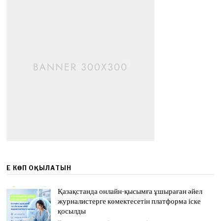
ЕҢ КӨП ОҚЫЛАТЫН
Қазақстанда онлайн-қысымға ұшыраған әйел
журналистерге көмектесетін платформа іске
қосылды