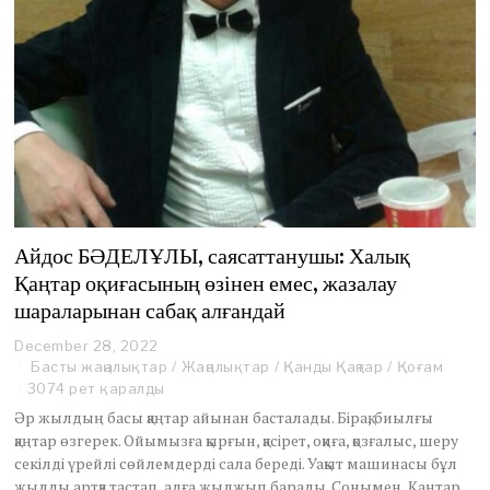
Айдос БӘДЕЛҰЛЫ, саясаттанушы: Халық
Қаңтар оқиғасының өзінен емес, жазалау
шараларынан сабақ алғандай
December 28, 2022
J
a
Басты жаңалықтар
/
Жаңалықтар
/
Қанды Қаңтар
/
Қоғам
n
3074 рет қаралды
u
Әр жылдың басы қаңтар айынан басталады. Бірақ, биылғы
a
қаңтар өзгерек. Ойымызға қырғын, қасірет, оқиға, қозғалыс, шеру
r
секілді үрейлі сөйлемдерді сала береді. Уақыт машинасы бұл
y
1
жылды артқа тастап, алға жылжып барады. Сонымен, Қаңтар