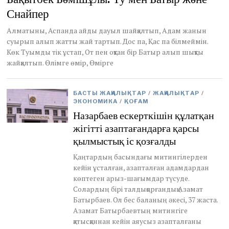
a
Снайпер
r
y
2
Алматыны, Аспанда айды дауыл шайқалтып, Адам жанын
7
суырып алып жатты жай тартып. Дос па, Қас па білмеймін.
,
Көк Туымды тік ұстап, От пен оқтан бір Батыр алып шықты
2
жайқалтып. Өлімге өмір, Өмірге
0
2
2
БАСТЫ ЖАҢАЛЫҚТАР
/
ЖАҢАЛЫҚТАР
/
ЭКОНОМИКА
/
ҚОҒАМ
Назарбаев ескерткішін құлатқан
жігітті азаптағандарға қарсы
қылмыстық іс қозғалды
Қаңтардың басындағы митингілерден
кейін ұсталған, азапталған адамдардан
көптеген арыз-шағымдар түсуде.
Солардың бірі талдықорғандық Азамат
Батырбаев. Ол бес баланың әкесі, 37 жаста.
Азамат Батырбаевтың митингіге
қатысқаннан кейін аяусыз азапталғаны