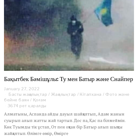
Бақытбек Бәмішұлы: Ту мен Батыр және Снайпер
January 27, 2022
J
Басты жаңалықтар
a
/
Жаңалықтар
/
Кітапхана
/
Фото және
бейне баян
/
Қоғам
n
u
3674 рет қаралды
a
Алматыны, Аспанда айды дауыл шайқалтып, Адам жанын
r
суырып алып жатты жай тартып. Дос па, Қас па білмеймін.
y
Көк Туымды тік ұстап, От пен оқтан бір Батыр алып шықты
2
жайқалтып. Өлімге өмір, Өмірге
7