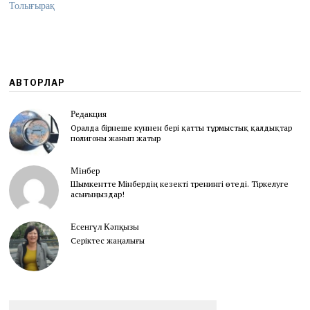
,
Толығырақ
2
0
2
2
АВТОРЛАР
Редакция
Оралда бірнеше күннен бері қатты тұрмыстық қалдықтар
полигоны жанып жатыр
Мінбер
Шымкентте Мінбердің кезекті тренингі өтеді. Тіркелуге
асығыңыздар!
Есенгүл Кәпқызы
Серіктес жаңалығы