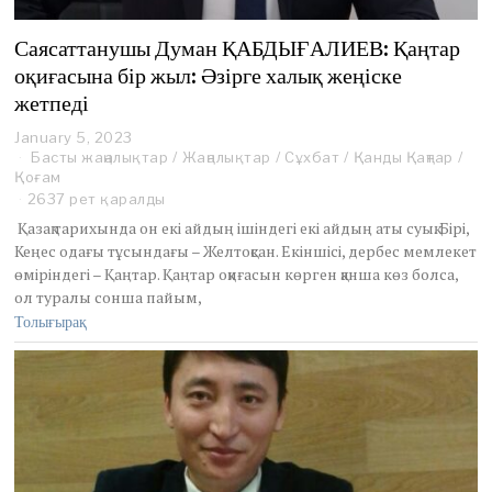
Саясаттанушы Думан ҚАБДЫҒАЛИЕВ: Қаңтар
оқиғасына бір жыл: Әзірге халық жеңіске
жетпеді
January 5, 2023
J
Басты жаңалықтар
a
/
Жаңалықтар
/
Сұхбат
/
Қанды Қаңтар
/
Қоғам
n
u
2637 рет қаралды
a
Қазақ тарихында он екі айдың ішіндегі екі айдың аты суық. Бірі,
r
Кеңес одағы тұсындағы – Желтоқсан. Екіншісі, дербес мемлекет
y
өміріндегі – Қаңтар. Қаңтар оқиғасын көрген қанша көз болса,
1
ол туралы сонша пайым,
4
,
Толығырақ
2
0
2
3