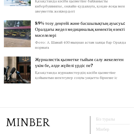
Қазақстанда кәсіби қызметіне байланысты
кибербуллингке, онлайн-қудалауға, қоқан-лоқы мен
әлеуметтік желілердегі
89% тозу деңгейі және басшылықтың ауысуы:
Оралдағы жедел медициналық көмектің өзекті
мәселелері
Фото: А. Шамай 400 мыңнан астам халқы бар Оралда
нормаға
Журналистік қызметке тыйым салу жекелеген
үкім бе, әлде жүйелі үрдіс пе?
Қазақстанда журналистердің кәсіби қызметіне
қойылатын шектеулер соңғы уақытта бірнеше іс
Біз туралы
Мінбер