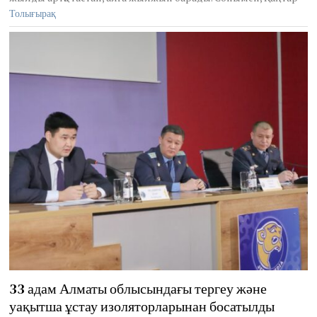
4
Толығырақ
,
2
0
2
3
33 адам Алматы облысындағы тергеу және
уақытша ұстау изоляторларынан босатылды