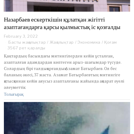
Назарбаев ескерткішін құлатқан жігітті
азаптағандарға қарсы қылмыстық іс қозғалды
February 3, 2022
F
e
Басты жаңалықтар
/
Жаңалықтар
/
Экономика
/
Қоғам
b
3567 рет қаралды
r
Қаңтардың басындағы митингілерден кейін ұсталған,
u
азапталған адамдардан көптеген арыз-шағымдар түсуде.
a
Солардың бірі талдықорғандық Азамат Батырбаев. Ол бес
r
y
баланың әкесі, 37 жаста. Азамат Батырбаевтың митингіге
3
қатысқаннан кейін аяусыз азапталғаны жайында ақпарат әуелі
,
әлеуметтік
2
Толығырақ
0
2
2