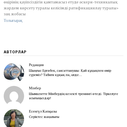
өңірінің қауіпсіздігін қамтамасыз етуде әскери-техникалық
2
0
жәрдем көрсету туралы келісімді ратификациялау туралы»
2
заң жобасы
2
Толығырақ
АВТОРЛАР
Редакция
Шыңғыс Ергөбек, cаясаттанушы: Қай құқықпен өмір
сүреміз? Табиғи құқық па, әлде…
Мінбер
Шымкентте Мінбердің кезекті тренингі өтеді. Тіркелуге
асығыңыздар!
Есенгүл Кәпқызы
Серіктес жаңалығы