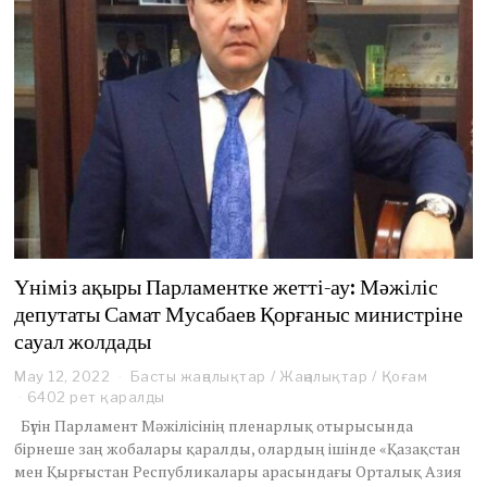
Үніміз ақыры Парламентке жетті-ау: Мәжіліс
депутаты Самат Мусабаев Қорғаныс министріне
сауал жолдады
May 12, 2022
M
Басты жаңалықтар
/
Жаңалықтар
/
Қоғам
a
6402 рет қаралды
y
Бүгін Парламент Мәжілісінің пленарлық отырысында
1
бірнеше заң жобалары қаралды, олардың ішінде «Қазақстан
3
мен Қырғыстан Республикалары арасындағы Орталық Азия
,