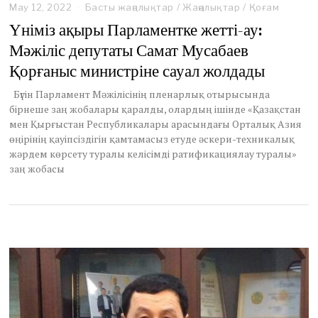
May 12, 2022
M
Басты жаңалықтар
/
Жаңалықтар
/
Қоғам
a
Үніміз ақыры Парламентке жетті-ау:
y
Мәжіліс депутаты Самат Мусабаев
1
3
Қорғаныс министріне сауал жолдады
,
2
Бүгін Парламент Мәжілісінің пленарлық отырысында
0
бірнеше заң жобалары қаралды, олардың ішінде «Қазақстан
2
2
мен Қырғыстан Республикалары арасындағы Орталық Азия
өңірінің қауіпсіздігін қамтамасыз етуде әскери-техникалық
жәрдем көрсету туралы келісімді ратификациялау туралы»
заң жобасы