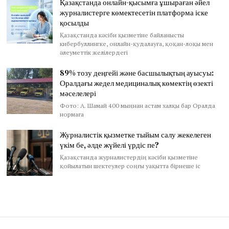
Қазақстанда онлайн-қысымға ұшыраған әйел
журналистерге көмектесетін платформа іске
қосылды
Қазақстанда кәсіби қызметіне байланысты
кибербуллингке, онлайн-қудалауға, қоқан-лоқы мен
әлеуметтік желілердегі
89% тозу деңгейі және басшылықтың ауысуы:
Оралдағы жедел медициналық көмектің өзекті
мәселелері
Фото: А. Шамай 400 мыңнан астам халқы бар Оралда
нормаға
Журналистік қызметке тыйым салу жекелеген
үкім бе, әлде жүйелі үрдіс пе?
Қазақстанда журналистердің кәсіби қызметіне
қойылатын шектеулер соңғы уақытта бірнеше іс