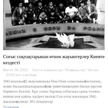
Соғыс соқпақтарынан өткен жауынгерлер Киевте
кездесті
March 28, 2012
M
Басты жаңалықтар
/
Жаңалықтар
/
Қоғам
a
2590 рет қаралды
r
1941 жылдың 22-маусымында Ұлы Отан соғысының басталып,
c
неміс басқыншыларының Кеңес үкіметінің жеріне басып кіргені
h
бәрімізге белгілі. Бұл соғыс барлық отбасына орны толмас
2
өкініш пен қайғы-қасірет әкелді. Сол отты жылдары 1941-
8
,
жылдың күзінде 201-атқыштар
2
Толығырақ