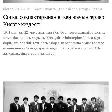
March 28, 2012
M
Басты жаңалықтар
/
Жаңалықтар
/
Қоғам
a
Соғыс соқпақтарынан өткен жауынгерлер
r
Киевте кездесті
c
h
2
1941 жылдың 22-маусымында Ұлы Отан соғысының басталып,
8
неміс басқыншыларының Кеңес үкіметінің жеріне басып кіргені
,
бәрімізге белгілі. Бұл соғыс барлық отбасына орны толмас
2
өкініш пен қайғы-қасірет әкелді. Сол отты жылдары 1941-
0
жылдың күзінде 201-атқыштар
1
2