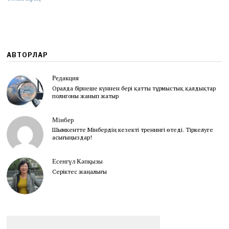
0
1
2
АВТОРЛАР
Редакция
Оралда бірнеше күннен бері қатты тұрмыстық қалдықтар
полигоны жанып жатыр
Мінбер
Шымкентте Мінбердің кезекті тренингі өтеді. Тіркелуге
асығыңыздар!
Есенгүл Кәпқызы
Серіктес жаңалығы