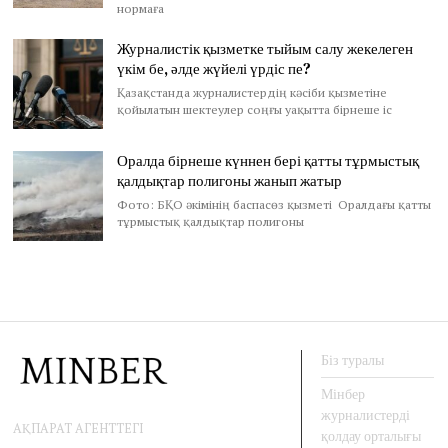
нормаға
Журналистік қызметке тыйым салу жекелеген
үкім бе, әлде жүйелі үрдіс пе?
Қазақстанда журналистердің кәсіби қызметіне
қойылатын шектеулер соңғы уақытта бірнеше іс
Оралда бірнеше күннен бері қатты тұрмыстық
қалдықтар полигоны жанып жатыр
Фото: БҚО әкімінің баспасөз қызметі Оралдағы қатты
тұрмыстық қалдықтар полигоны
Біз туралы
Мінбер
журналистерді
АҚПАРАТ АГЕНТТЕГІ
қолдау орталығы