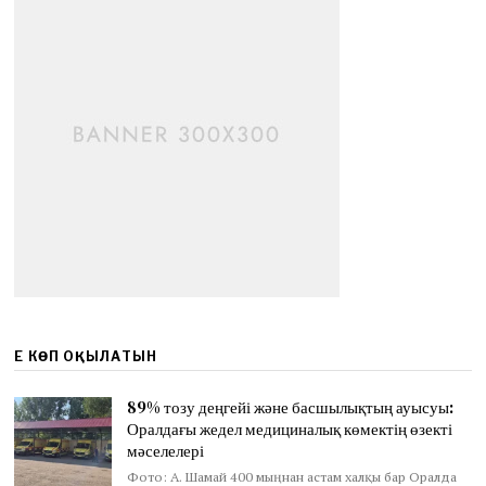
ЕҢ КӨП ОҚЫЛАТЫН
89% тозу деңгейі және басшылықтың ауысуы:
Оралдағы жедел медициналық көмектің өзекті
мәселелері
Фото: А. Шамай 400 мыңнан астам халқы бар Оралда