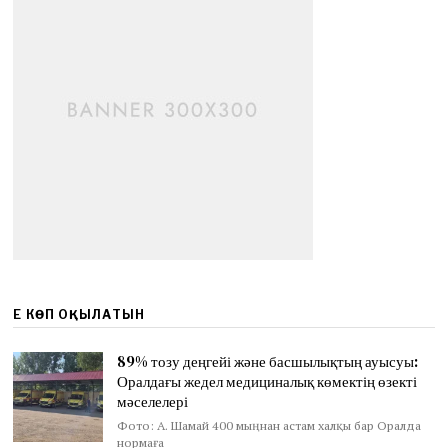
ЕҢ КӨП ОҚЫЛАТЫН
89% тозу деңгейі және басшылықтың ауысуы:
Оралдағы жедел медициналық көмектің өзекті
мәселелері
Фото: А. Шамай 400 мыңнан астам халқы бар Оралда
нормаға