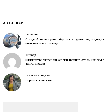
АВТОРЛАР
Редакция
Оралда бірнеше күннен бері қатты тұрмыстық қалдықтар
полигоны жанып жатыр
Мінбер
Шымкентте Мінбердің кезекті тренингі өтеді. Тіркелуге
асығыңыздар!
Есенгүл Кәпқызы
Серіктес жаңалығы