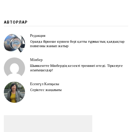
АВТОРЛАР
Редакция
Оралда бірнеше күннен бері қатты тұрмыстық қалдықтар
полигоны жанып жатыр
Мінбер
Шымкентте Мінбердің кезекті тренингі өтеді. Тіркелуге
асығыңыздар!
Есенгүл Кәпқызы
Серіктес жаңалығы