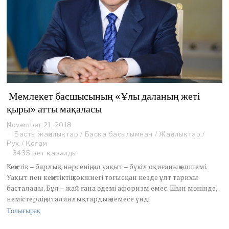
Мемлекет басшысының «Ұлы даланың жеті
қыры» атты мақаласы
November 21, 2018
Басты жаңалықтар
/
Басқа басылымнан
/
Жаңалықтар
/
Рух
/
Қоғам
3435 рет қаралды
Кеңістік – барлық нәрсенің, ал уақыт – бүкіл оқиғаның өлшемі.
Уақыт пен кеңістіктің көкжиегі тоғысқан кезде ұлт тарихы
басталады. Бұл – жай ғана әдемі афоризм емес. Шын мәнінде,
немістердің, италиялықтардың немесе үнді
Толығырақ