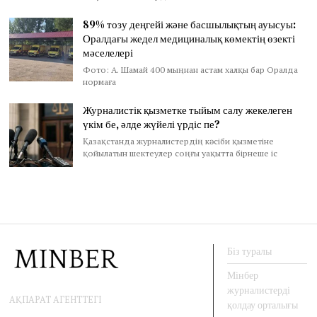
89% тозу деңгейі және басшылықтың ауысуы:
Оралдағы жедел медициналық көмектің өзекті
мәселелері
Фото: А. Шамай 400 мыңнан астам халқы бар Оралда
нормаға
Журналистік қызметке тыйым салу жекелеген
үкім бе, әлде жүйелі үрдіс пе?
Қазақстанда журналистердің кәсіби қызметіне
қойылатын шектеулер соңғы уақытта бірнеше іс
Біз туралы
Мінбер
журналистерді
АҚПАРАТ АГЕНТТЕГІ
қолдау орталығы