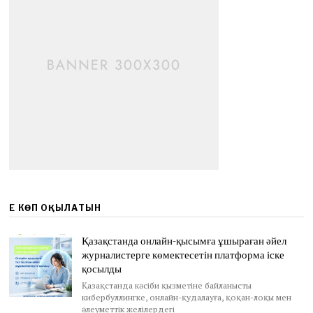
ЕҢ КӨП ОҚЫЛАТЫН
Қазақстанда онлайн-қысымға ұшыраған әйел
журналистерге көмектесетін платформа іске
қосылды
Қазақстанда кәсіби қызметіне байланысты
кибербуллингке, онлайн-қудалауға, қоқан-лоқы мен
әлеуметтік желілердегі