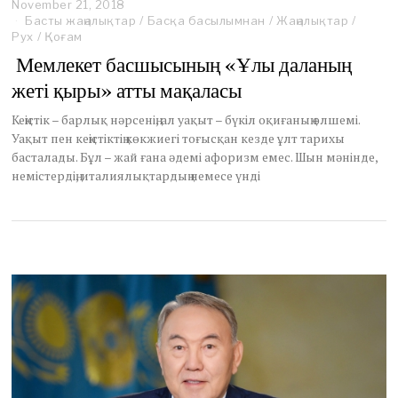
November 21, 2018
Басты жаңалықтар
/
Басқа басылымнан
/
Жаңалықтар
/
Рух
/
Қоғам
Мемлекет басшысының «Ұлы даланың
жеті қыры» атты мақаласы
Кеңістік – барлық нәрсенің, ал уақыт – бүкіл оқиғаның өлшемі.
Уақыт пен кеңістіктің көкжиегі тоғысқан кезде ұлт тарихы
басталады. Бұл – жай ғана әдемі афоризм емес. Шын мәнінде,
немістердің, италиялықтардың немесе үнді