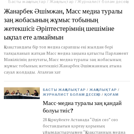
e
Басты жаңалықтар
/
Жаңалықтар
/
Журналист болам десеңіз
b
Жанарбек Әшімжан, Масс медиа туралы
r
u
заң жобасының жұмыс тобының
a
жетекшісі: Әріптестерімнің шешіміне
r
y
ықпал ете алмаймын
2
4
Қазақстандағы бір топ медиа сарапшы екі жылдан бері
,
талқыланып жатқан Масс медиа заңына қатысты Парламент
2
Мәжілісінің депутаты, Масс медиа туралы заң жобасының
0
жұмыс тобының жетекшісі Жанарбек Әшімжанның атына
2
4
сауал жолдады. Аталған хат
БАСТЫ ЖАҢАЛЫҚТАР
/
ЖАҢАЛЫҚТАР
/
ЖУРНАЛИСТ БОЛАМ ДЕСЕҢІЗ
/
ҚОҒАМ
Масс-медиа туралы заң қандай
болуы тиіс?
28 Қыркүйекте Астанада “Әділ сөз” сөз
бостандығын қорғау қорының
ұйымдастыруымен “Қазақстанның медиа