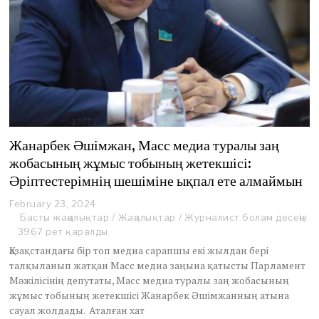
Жанарбек Әшімжан, Масс медиа туралы заң
жобасының жұмыс тобының жетекшісі:
Әріптестерімнің шешіміне ықпал ете алмаймын
February 23, 2024
F
e
Басты жаңалықтар
/
Жаңалықтар
/
Журналист болам десеңіз
b
3967 рет қаралды
r
Қазақстандағы бір топ медиа сарапшы екі жылдан бері
u
талқыланып жатқан Масс медиа заңына қатысты Парламент
a
Мәжілісінің депутаты, Масс медиа туралы заң жобасының
r
y
жұмыс тобының жетекшісі Жанарбек Әшімжанның атына
2
сауал жолдады. Аталған хат
4