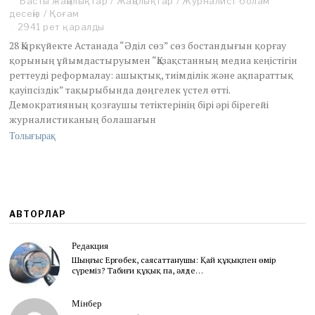
Басты жаңалықтар
/
Жаңалықтар
/
Журналист болам
десеңіз
/
Қоғам
2941 рет қаралды
28 Қыркүйекте Астанада “Әділ сөз” сөз бостандығын қорғау
қорының ұйымдастыруымен “Қазақстанның медиа кеңістігін
реттеуді реформалау: ашықтық, тиімділік және ақпараттық
қауіпсіздік” тақырыбында дөңгелек үстел өтті.
Демократияның қозғаушы тетіктерінің бірі әрі бірегейі
журналистиканың болашағын
Толығырақ
АВТОРЛАР
Редакция
Шыңғыс Ергөбек, cаясаттанушы: Қай құқықпен өмір
сүреміз? Табиғи құқық па, әлде…
Мінбер