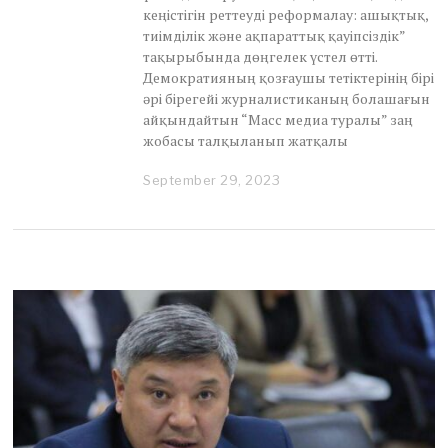
кеңістігін реттеуді реформалау: ашықтық,
тиімділік және ақпараттық қауіпсіздік”
тақырыбында дөңгелек үстел өтті.
Демократияның қозғаушы тетіктерінің бірі
әрі бірегейі журналистиканың болашағын
айқындайтын “Масс медиа туралы” заң
жобасы талқыланып жатқалы
September 29, 2023