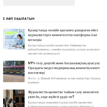
ЕҢ КӨП ОҚЫЛАТЫН
Қазақстанда онлайн-қысымға ұшыраған әйел
журналистерге көмектесетін платформа іске
қосылды
Қазақстанда кәсіби қызметіне байланысты
кибербуллингке, онлайн-қудалауға, қоқан-лоқы мен
әлеуметтік желілердегі
89% тозу деңгейі және басшылықтың ауысуы:
Оралдағы жедел медициналық көмектің өзекті
мәселелері
Фото: А. Шамай 400 мыңнан астам халқы бар Оралда
нормаға
Журналистік қызметке тыйым салу жекелеген
үкім бе, әлде жүйелі үрдіс пе?
Қазақстанда журналистердің кәсіби қызметіне
қойылатын шектеулер соңғы уақытта бірнеше іс