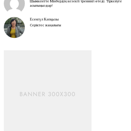
Шымкентте Мінбердің кезекті тренингі өтеді. Тіркелуге
асығыңыздар!
Есенгүл Кәпқызы
Серіктес жаңалығы