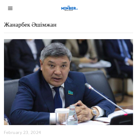
Жанарбек Әшімжан
February 23, 2024
F