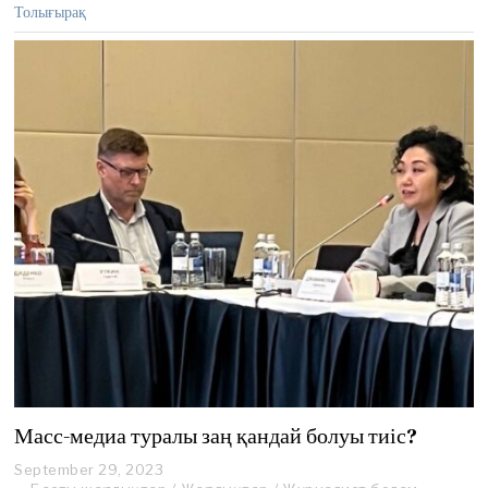
Толығырақ
,
2
0
2
4
Масс-медиа туралы заң қандай болуы тиіс?
September 29, 2023