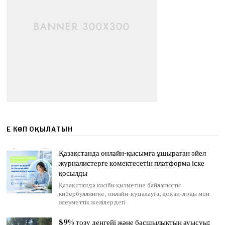
ЕҢ КӨП ОҚЫЛАТЫН
Қазақстанда онлайн-қысымға ұшыраған әйел
журналистерге көмектесетін платформа іске
қосылды
Қазақстанда кәсіби қызметіне байланысты
кибербуллингке, онлайн-қудалауға, қоқан-лоқы мен
әлеуметтік желілердегі
89% тозу деңгейі және басшылықтың ауысуы: