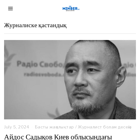
Журналиске қастандық
July 5, 2024
J
Басты жаңалықтар
/
Журналист болам десеңіз
u
Айдос Садықов Киев облысындағы
l