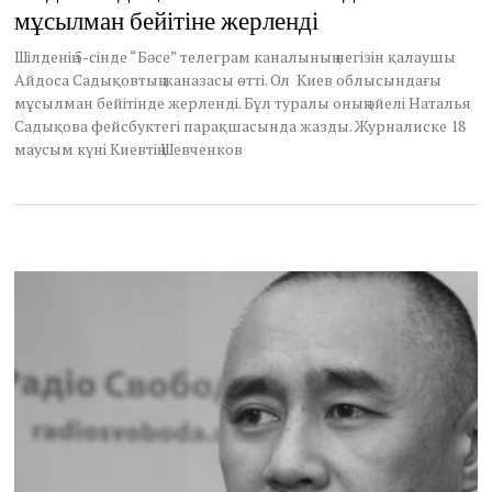
мұсылман бейітіне жерленді
y
6
,
Шілденің 5-сінде “Бәсе” телеграм каналының негізін қалаушы
2
Айдоса Садықовтың жаназасы өтті. Ол Киев облысындағы
0
мұсылман бейітінде жерленді. Бұл туралы оның әйелі Наталья
2
Садықова фейсбуктегі парақшасында жазды. Журналиске 18
4
маусым күні Киевтің Шевченков