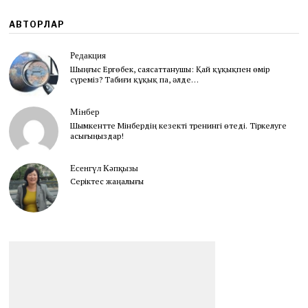
АВТОРЛАР
Редакция
Шыңғыс Ергөбек, cаясаттанушы: Қай құқықпен өмір
сүреміз? Табиғи құқық па, әлде…
Мінбер
Шымкентте Мінбердің кезекті тренингі өтеді. Тіркелуге
асығыңыздар!
Есенгүл Кәпқызы
Серіктес жаңалығы