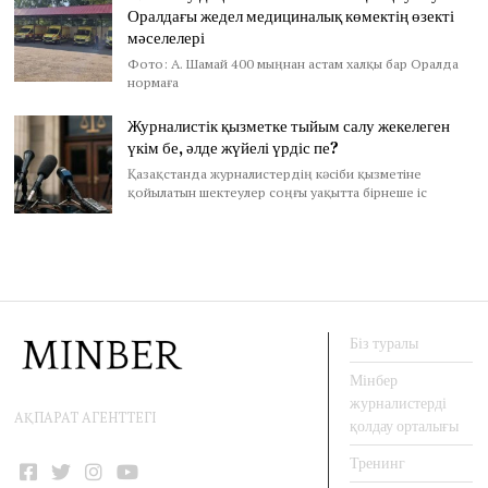
Оралдағы жедел медициналық көмектің өзекті
мәселелері
Фото: А. Шамай 400 мыңнан астам халқы бар Оралда
нормаға
Журналистік қызметке тыйым салу жекелеген
үкім бе, әлде жүйелі үрдіс пе?
Қазақстанда журналистердің кәсіби қызметіне
қойылатын шектеулер соңғы уақытта бірнеше іс
Біз туралы
Мінбер
журналистерді
АҚПАРАТ АГЕНТТЕГІ
қолдау орталығы
Тренинг