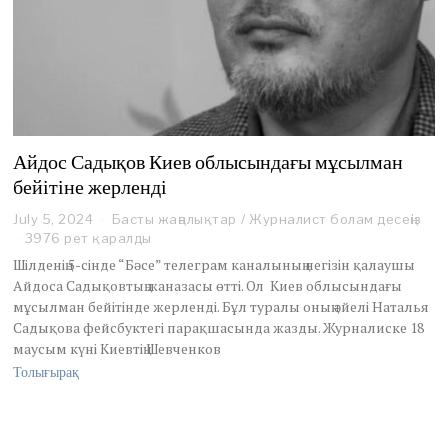
Айдос Садықов Киев облысындағы мұсылман
бейітіне жерленді
July 5, 2024
J
Басты жаңалықтар
/
Журналист болам десеңіз
u
3976 рет қаралды
l
Шілденің 5-сінде “Бәсе” телеграм каналының негізін қалаушы
y
Айдоса Садықовтың жаназасы өтті. Ол Киев облысындағы
6
мұсылман бейітінде жерленді. Бұл туралы оның әйелі Наталья
,
Садықова фейсбуктегі парақшасында жазды. Журналиске 18
2
0
маусым күні Киевтің Шевченков
2
Толығырақ
4