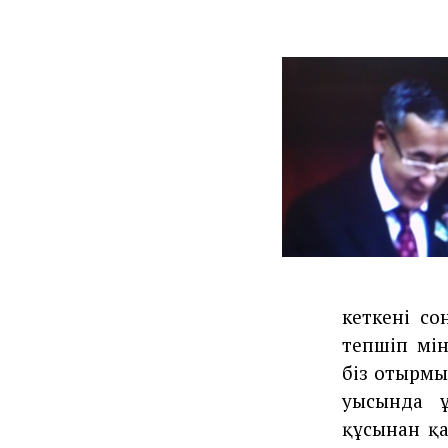
кеткені с
тепшіп мін
біз отырмы
уысында ұ
құсынан қа