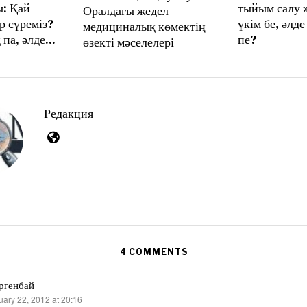
: Қай
тыйым салу 
Оралдағы жедел
u
р сүреміз?
үкім бе, әлде
s
медициналық көмектің
t
 па, әлде…
пе?
өзекті мәселелері
8
,
2
0
2
6
Редакция
4 COMMENTS
ргенбай
uary 22, 2012 at 20:16
s: