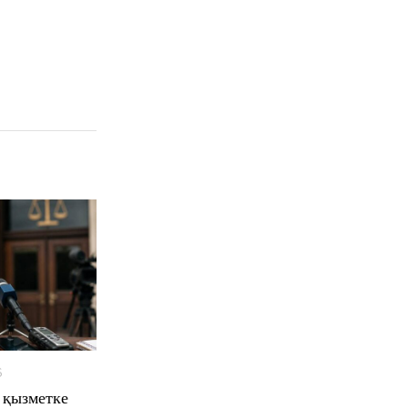
6
A
u
 қызметке
g