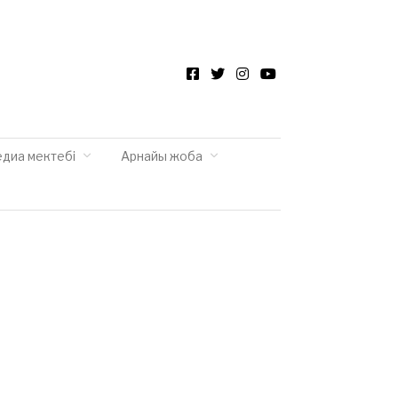
Facebook
Twitter
Instagram
YouTube
едиа мектебі
Арнайы жоба