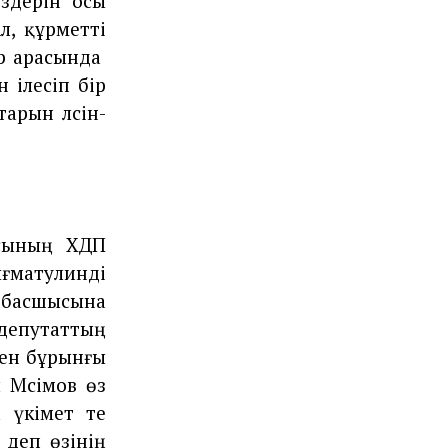
өздерін осы
Ал, құрметті
ар арасында
н ілесіп бір
арын әлсін-
ясының ХДП
ғматулинді
а басшысына
 депутаттың
мен бұрынғы
 Мәсімов өз
а үкімет те
 деп өзінің