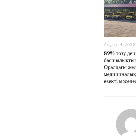
August 4, 2026
89% тозу дең
басшылықтың
Оралдағы же
медициналық
өзекті мәселе