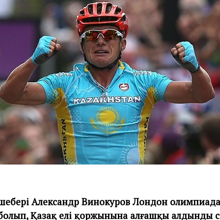
шебері Александр Винокуров
Лондон олимпиада
олып, Қазақ елі қоржынына алғашқы алдынды с