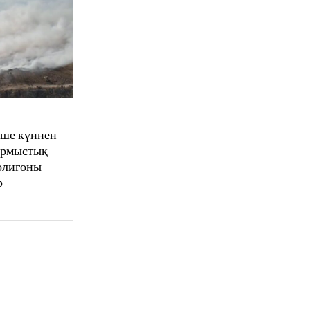
еше күннен
тұрмыстық
олигоны
р