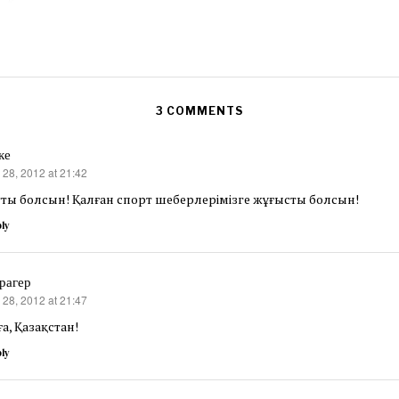
3 COMMENTS
ке
 28, 2012 at 21:42
s:
тты болсын! Қалған спорт шеберлерімізге жұғысты болсын!
ly
рагер
 28, 2012 at 21:47
s:
а, Қазақстан!
ly