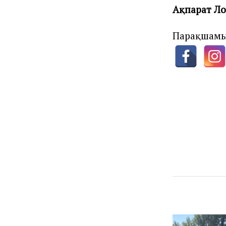
Ақпарат Л
Парақшамы