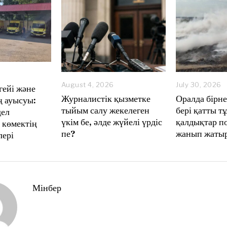
August 4, 2026
A
July 30, 2026
гейі және
u
Журналистік қызметке
Оралда бірн
 ауысуы:
g
тыйым салу жекелеген
бері қатты 
дел
u
үкім бе, әлде жүйелі үрдіс
қалдықтар п
s
 көмектің
t
пе?
жанып жаты
лері
4
,
2
0
2
6
Мінбер