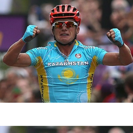
2
8
,
2
0
1
2