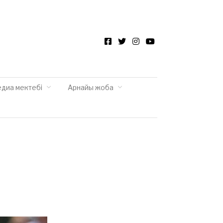
Facebook
Twitter
Instagram
YouTube
едиа мектебі
Арнайы жоба