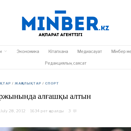
м
Экономика
Кітапхана
Медиасауат
Мінбер м
Редакциялық саясат
ЫҚТАР
/
ЖАҢАЛЫҚТАР
/
СПОРТ
ржынында алғашқы алтын
July 28, 2012
J
1634 рет қаралды
3
u
l
y