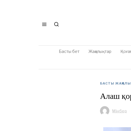
Басты бет
Жаңалықтар
Қоға
БАСТЫ ЖАҢАЛ
Алаш қо
Мінбер