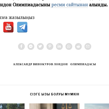
ондон Олимпиадасының
ресми сайтынан
алынды.
зға жазылыңыз
АЛЕКСАНДР ВИНОКУРОВ ЛОНДОН
ОЛИМПИАДАСЫ
CІЗГЕ ҚЫЗЫҚ БОЛУЫ МҮМКІН