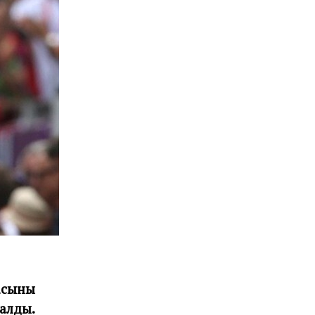
сының
алды.