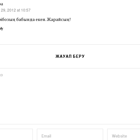
ра
 29, 2012 at 10:57
s:
рібозың бабында екен. Жарайсың!
ly
ЖАУАП БЕРУ