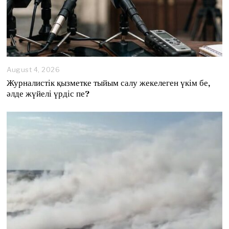
August 4, 2026
A
u
Журналистік қызметке тыйым салу жекелеген үкім бе,
g
әлде жүйелі үрдіс пе?
u
s
t
4
,
2
0
2
6