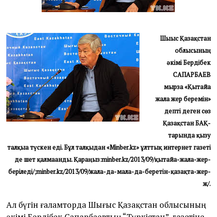
3
Шығыс Қазақстан
облысының
әкімі Бердібек
САПАРБАЕВ
мырза «Қытайға
жалға жер беремін»
депті деген сөз
Қазақстан БАҚ-
тарында қызу
талқыға түскен еді. Бұл талқыдан «Minber.kz» ұлттық интернет газеті
де шет қалмағанды. Қараңыз:
minber.kz/2013/09/қытайға-жалға-жер-
беріледі/;
minber.kz/2013/09/жалға-да-малға-да-беретін-қазақта-жер-
ж/.
Ал бүгін ғаламторда Шығыс Қазақстан облысының
әкімі Бердібек Сапарбаевтың “Түркістан” газетіне