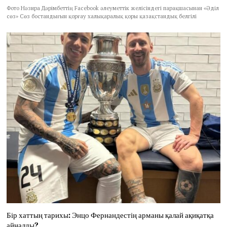
Фото Нәзира Дәрімбеттің Facebook әлеуметтік желісіндегі парақшасынан «Әділ
сөз» Сөз бостандығын қорғау халықаралық қоры қазақстандық белгілі
Бір хаттың тарихы: Энцо Фернандестің арманы қалай ақиқатқа
айналды?