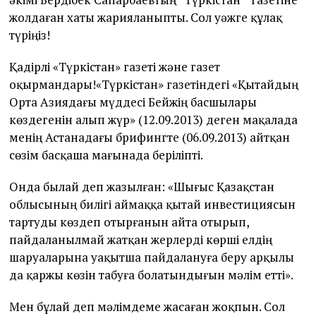
жолдаған хаты жарияланыпты. Сол уәжге құлақ
түріңіз!
Қадірлі «Түркістан» газеті және газет
оқырмандары!«Түркістан» газетіндегі «Қытайдың
Орта Азиядағы мүддесі Бейжің басшылары
көздегенін алып жүр» (12.09.2013) деген мақалада
менің Астанадағы брифингте (06.09.2013) айтқан
сөзім басқаша мағынада беріліпті.
Онда былай деп жазылған: «Шығыс Қазақстан
облысының билігі аймаққа қытай инвестициясын
тартуды көздеп отырғанын айта отырып,
пайдаланылмай жатқан жерлерді көрші елдің
шаруаларына уақытша пайдалануға беру арқылы
да қаржы көзін табуға болатындығын мәлім етті».
Мен бұлай деп мәлімдеме жаса­ға­н жоқпын. Сол