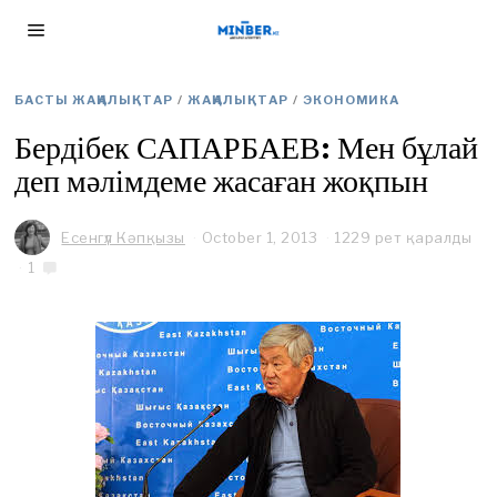
БАСТЫ ЖАҢАЛЫҚТАР
/
ЖАҢАЛЫҚТАР
/
ЭКОНОМИКА
Бердібек САПАРБАЕВ: Мен бұлай
деп мәлімдеме жасаған жоқпын
Есенгүл Кәпқызы
October 1, 2013
O
1229 рет қаралды
c
1
t
o
b
e
r
1
4
,
2
0
1