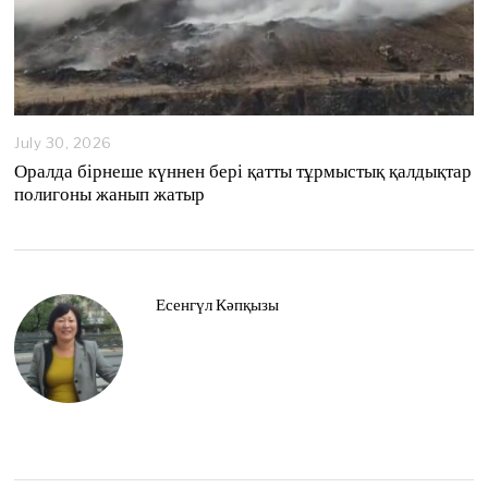
July 30, 2026
Оралда бірнеше күннен бері қатты тұрмыстық қалдықтар
полигоны жанып жатыр
Есенгүл Кәпқызы