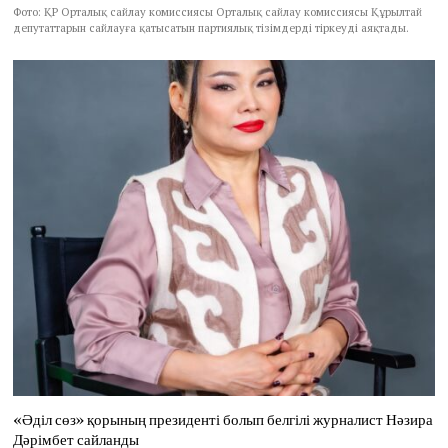
Фото: ҚР Орталық сайлау комиссиясы Орталық сайлау комиссиясы Құрылтай
депутаттарын сайлауға қатысатын партиялық тізімдерді тіркеуді аяқтады.
«Әділ сөз» қорының президенті болып белгілі журналист Нәзира
Дәрімбет сайланды