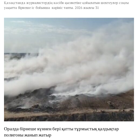
Қазақстанда журналистердің кәсіби қызметіне қойылатын шектеулер соңғы
уақытта бірнеше іс бойынша көрініс тапты. 2026 жылғы 31
Оралда бірнеше күннен бері қатты тұрмыстық қалдықтар
полигоны жанып жатыр