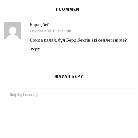
1 COMMENT
Барақ бей
October 3, 2013 at 11:08
says:
Сонда қалай, бұл Бердібектің екі сөйлегені ме?
Reply
ЖАУАП БЕРУ