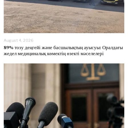
August 4, 2026
89% тозу деңгейі және басшылықтың ауысуы: Оралдағы
жедел медициналық көмектің өзекті мәселелері