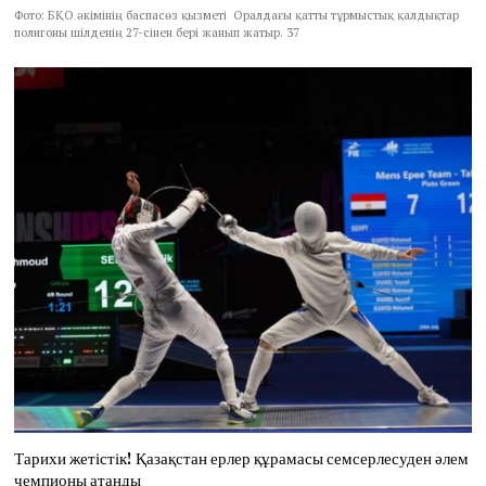
Фото: БҚО әкімінің баспасөз қызметі Оралдағы қатты тұрмыстық қалдықтар
полигоны шілденің 27-сінен бері жанып жатыр. 37
Тарихи жетістік! Қазақстан ерлер құрамасы семсерлесуден әлем
чемпионы атанды