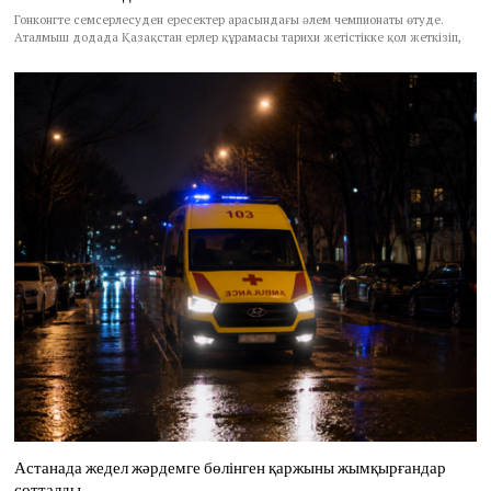
Гонконгте семсерлесуден ересектер арасындағы әлем чемпионаты өтуде.
Аталмыш додада Қазақстан ерлер құрамасы тарихи жетістікке қол жеткізіп,
Астанада жедел жәрдемге бөлінген қаржыны жымқырғандар
сотталды