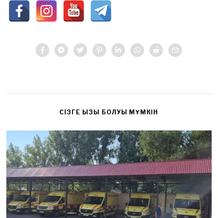
CІЗГЕ ҚЫЗЫҚ БОЛУЫ МҮМКІН