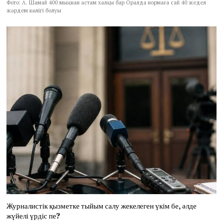
Фото: А. Шамай 400 мыңнан астам халқы бар Оралда нормаға сай 40 жедел
жәрдем көлігі болуы
Журналистік қызметке тыйым салу жекелеген үкім бе, әлде
жүйелі үрдіс пе?