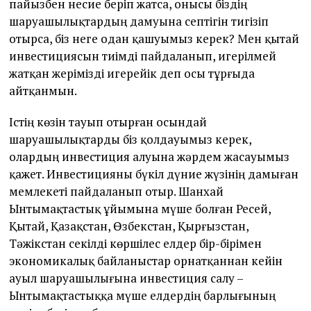
пайызбен несие беріп жатса, онысы біздің
шаруашылықтардың дамуына септігін тигізіп
отырса, біз неге одан қашуымыз керек? Мен қытай
инвестициясын тиімді пайдаланып, игерілмей
жатқан жерімізді игерейік деп осы тұрғыда
айтқанмын.
Істің көзін тауып отырған осын­дай
шаруашылықтарды біз қолдау­ы­мыз керек,
олардың инвестиция алуына жәрдем жасауымыз
қа­жет. Инвестицияны бүкіл дүние жүзінің дамыған
мемлекеті пайдаланып отыр. Шанхай
Ынтымақтастық ұйымына мүше болған Ресей,
Қытай, Қазақстан, Өзбекстан, Қырғызстан,
Тәжікстан секілді көршілес елдер бір-бірімен
экономикалық байланыстар орнатқаннан кейін
ауыл шаруашылығына инвестиция салу –
Ынтымақтастыққа мүше елдердің барлығының