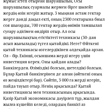
жұмыс істеп отырған шаруашылық. Осы
шаруашылық суармалы жермен бірге шөлейт
жердің өзін игеріп жатыр. 3 мыңнан астам гектар
жерге дәнді дақыл екті, оның 2300 гектарына биыл
соя шығарды, 700 гектар жердің өнімін тамшылап
суғару әдісімен өндіріп отыр. Ал осы
шаруашылықтың егістіктегі техникасы (30-дан
асып жығылады) түгел қытайдікі. Неге? Өйткені
қытай техникасы өзгелердікінен әлдеқайда арзан.
Ол – бір. Екінші, осыншама жерді игеру үшін
инвестиция керек. Оны қайдан алады?
Банкілерден. Өзіміздікі болсын, шетелдікі болсын.
Бұлар Қытай банкілерінен де алған (өйткені оның
өз жеңілдіктері бар). Сөйтіп, 3 000 га жерді игеріп,
пайда тауып отыр. Ненің арқасында? Қытай
инвестициясы мен техникасының арқасында.
Қазір Қытай экономикасы дәуірлеп тұр, жылдан
жылға күшейіп келеді, олардың банкісі аз