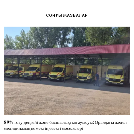
СОҢҒЫ ЖАЗБАЛАР
89% тозу деңгейі және басшылықтың ауысуы: Оралдағы жедел
медициналық көмектің өзекті мәселелері