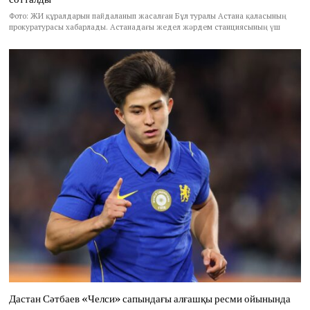
Фото: ЖИ құралдарын пайдаланып жасалған Бұл туралы Астана қаласының
прокуратурасы хабарлады. Астанадағы жедел жәрдем станциясының үш
Дастан Сәтбаев «Челси» сапындағы алғашқы ресми ойынында