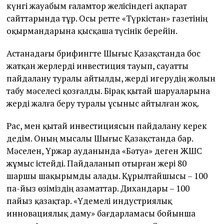
күнгі жауабым ға­ламтор желісіндегі ақпарат
сайттарында тұр. Осы ретте «Түркістан» газетінің
оқырмандарына қысқаша түсінік берейін.
Астанадағы брифингте Шығыс Қазақстанда бос
жатқан жерлерді инвестиция тауып, сауатты
пайдалану туралы айтылды, жерді игерудің жолын
табу мәселесі қозғалды. Бірақ қытай шаруаларына
жерді жалға беру туралы ұсыныс айтылған жоқ.
Рас, мен қытай инвестициясын пайдалану керек
дедім. Оның мысалы Шығыс Қазақстанда бар.
Мәселен, Үржар ауданында «Бәтуа» деген ЖШС
жұмыс істейді. Пайдаланып отырған жері 80
шаршы шақырымды алады. Құрылтайшысы – 100
па-йыз өзіміздің азаматтар. Дихандары – 100
пайыз қазақтар. «Үдемелі индустриялық
инновациялық даму» бағдарламасы бойынша