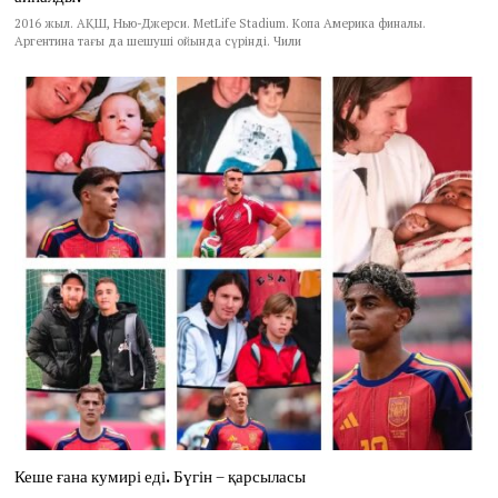
2016 жыл. АҚШ, Нью-Джерси. MetLife Stadium. Копа Америка финалы.
Аргентина тағы да шешуші ойында сүрінді. Чили
Кеше ғана кумирі еді. Бүгін – қарсыласы