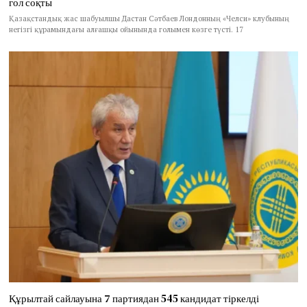
гол соқты
Қазақстандық жас шабуылшы Дастан Сәтбаев Лондонның «Челси» клубының
негізгі құрамындағы алғашқы ойынында голымен көзге түсті. 17
Құрылтай сайлауына 7 партиядан 545 кандидат тіркелді