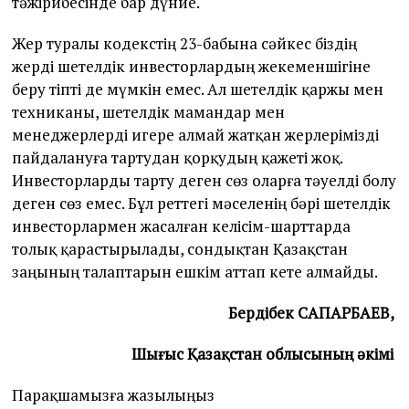
тәжірибесінде бар дүние.
Жер туралы кодекстің 23-бабына сәйкес біздің
жерді шетелдік инвесторлардың жекеменшігіне
беру тіпті де мүмкін емес. Ал шетелдік қаржы мен
техниканы, шетелдік мамандар мен
менеджерлерді игере алмай жатқан жерлерімізді
пайдалануға тартудан қорқудың қажеті жоқ.
Инвесторларды тарту деген сөз оларға тәуелді болу
деген сөз емес. Бұл реттегі мәселенің бәрі шетелдік
инвесторлармен жасалған келісім-шарттарда
толық қарастырылады, сондықтан Қазақстан
заңының талаптарын ешкім аттап кете алмайды.
Бердібек САПАРБАЕВ,
Шығыс Қазақстан облысының әкімі
Парақшамызға жазылыңыз