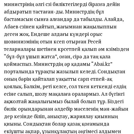
министрінің әлгі сөзі биліктегілерді біразға дейін
абдыратып тастаған-ды. Министрдің бұл
бастамасын сынға алғандар да табылды. Алайда,
Абаев сөзінен қайтып, жағымнан жаңылыппын
деген жоқ. Ендеше алдағы күндері орыс
шовинизмінің отын көсеп отырған Ресей
теларналары шетінен көрсетпей қалып әм көзімізден
“бұл-бұл ұшып жатса”, оған, сірә да таң қала
қоймаспыз. Министрдің әр қадамы “Аbai.kz”
порталында тұрақты жазылып келеді. Сондықтан
оның бәрін қайталап уақытты сарп етпей-ақ
қоялық. Бәлкім, реті келсе, сол өткен кеткенді елдің
есіне салып, шолу мақалаға оралармыз. Ал бүгінгі
ақжолтай жаңалығымыз былай болып тұр. Біздегі
билік орындарынан әлдебір мәселенің мән-жайын
дер кезінде біліп, анықтау, жариялау қиынның
қиыны. Сондықтан болар қазақ қоғамында
екіұшты ақпар, ұзынқұлақтың әңгімесі алдымен