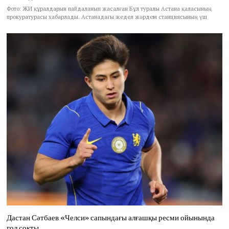
Фото: ЖИ құралдарын пайдаланып жасалған Бұл туралы Астана қаласының
прокуратурасы хабарлады. Астанадағы жедел жәрдем станциясының үш
Дастан Сәтбаев «Челси» сапындағы алғашқы ресми ойынында
гол соқты