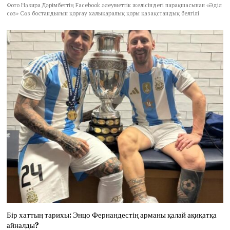
Фото Нәзира Дәрімбеттің Facebook әлеуметтік желісіндегі парақшасынан «Әділ
сөз» Сөз бостандығын қорғау халықаралық қоры қазақстандық белгілі
Бір хаттың тарихы: Энцо Фернандестің арманы қалай ақиқатқа
айналды?