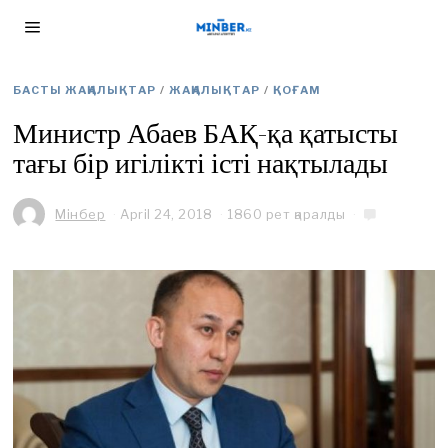
БАСТЫ ЖАҢАЛЫҚТАР
/
ЖАҢАЛЫҚТАР
/
ҚОҒАМ
Министр Абаев БАҚ-қа қатысты
тағы бір игілікті істі нақтылады
Мінбер
April 24, 2018
1860 рет қаралды