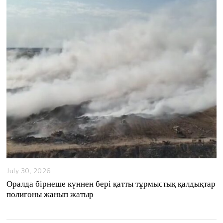
4
,
2
0
2
6
July 30, 2026
Оралда бірнеше күннен бері қатты тұрмыстық қалдықтар
полигоны жанып жатыр