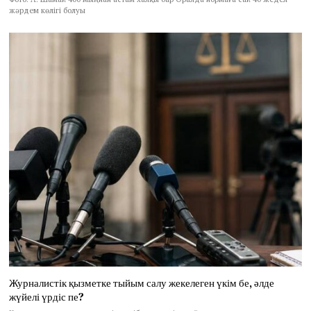
жәрдем көлігі болуы
Журналистік қызметке тыйым салу жекелеген үкім бе, әлде
жүйелі үрдіс пе?