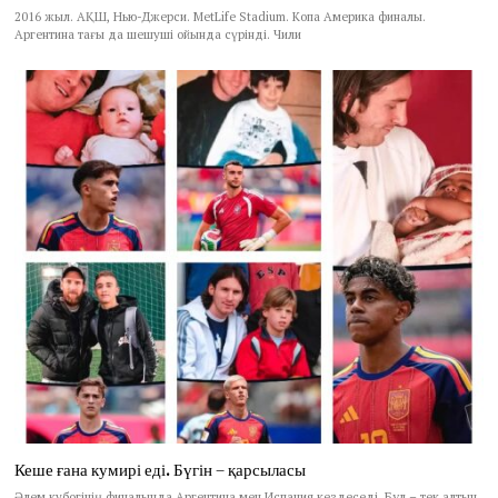
2016 жыл. АҚШ, Нью-Джерси. MetLife Stadium. Копа Америка финалы.
Аргентина тағы да шешуші ойында сүрінді. Чили
Кеше ғана кумирі еді. Бүгін – қарсыласы
Әлем кубогінің финалында Аргентина мен Испания кездеседі. Бұл – тек алтын