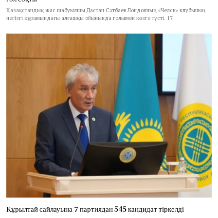
Қазақстандық жас шабуылшы Дастан Сәтбаев Лондонның «Челси» клубының
негізгі құрамындағы алғашқы ойынында голымен көзге түсті. 17
Құрылтай сайлауына 7 партиядан 545 кандидат тіркелді