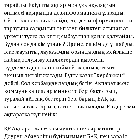
тарайды. Екіұшты ақпар мен ұзынқұлақтың
әңгімесі ақырында дезинформацияға ұласады.
Сөйтіп баспасөз таяқ жейді, сол дезинформацияның
тарауына салқынын тигізген биліктегі атынан ат
үркетін тұлға да көптің сыбауынан қағыс қалмайды.
Бұдан сонда кім ұтады? Әрине, ешкім де ұтпайды.
Іске жауапты, лауазымды орындардың мейілінше
жабық болуы журналистердің қызметін
күрделендіріп қана қоймай, жалпы қоғамға
зиянын тигізіп жатады. Бұны қазақ “кербаққан”
дейді. Сол кербаққандардың бетін Ақпарат жəне
коммуникациялар министрі бері бақтырып,
туралай айтсақ, беттерін бері бұрып, БАҚ-қа
қатысты тағы бір игілікті істі нақтылады. Енді ресми
ақпаратқа жүгінейік:
ҚР Ақпарат жəне коммуникациялар министрі
Дәурен Абаев өзінің бұйрығымен БАҚ-пен өзара іс-