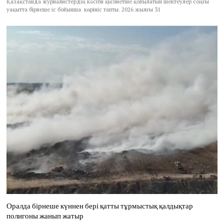
Қазақстанда журналистердің кәсіби қызметіне қойылатын шектеулер соңғы
уақытта бірнеше іс бойынша көрініс тапты. 2026 жылғы 31
Оралда бірнеше күннен бері қатты тұрмыстық қалдықтар
полигоны жанып жатыр