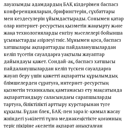
лауазымды адамдардың БАҚ өкілдерімен баспасөз
конференцияларын, брифингтерін, сұхбаттары
мен кездесулерін ұйымдастырады. Сонымен қатар
олар интернет-ресурстың қызметін жаңғырту жəне
жаңа технологияларды енгізу мəселелері бойынша
ұсыныстарды əзірлеуі тиіс. Мұнымен қоса, баспасөз
хатшылары ақпараттарды пайдаланушылардан
келіп түсетін сауалдарға уақтылы жауаптар
дайындауы қажет. Сондай-ақ, баспасөз хатшысы
пайдаланушылардан келіп түскен сауалдарға
жауап беру үшін қажетті ақпаратты құрылымдық
бөлімшелерден сұратуға, интернет-ресурстың
қызметін техникалық қамтамасыз ету мақсатында
ақпараттандыру саласындағы сарапшыларды
тартуға, біліктілікті арттыру курстарынан өтуге
құқылы. Бұдан бөлек, БАҚ-пен өзара іс-қимыл жасау
жөніндегі уəкілетті тұлға медиакеңістікте қоғамның
теріс пікіріне əкелетін ақпарат анықталған