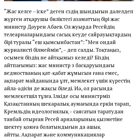
“Жас келсе – іске” деген сөздің шындығын дәлелдеп
жүрген атқарушы биліктегі азаматтың бірі жас
министр Дәурен Абаев. Ол жуырда Ресейдің
телеарналарындағы сасық кеуде сайрауықтардың
бірі туралы “еш қымсынбастан”: “Мен ондай
журналисті білмеймін”, – деп салды. Тоқтаңыз,
осымен біздің не айтқымыз келеді? Біздің
айтпағымыз: жас министр өз басқаруындағы
ведмостваның қат-қабат жұмысын ғана емес,
ақпарат майданында ұлт, мемлекет үшін күрестің
айла-әдісін де жақсы біледі. Иә, ол расында
мемлекетшіл тұлға. Ілкіде осы министрміз
Қазақстанның шекаралық аумағында еркін тарап,
Кремльдің идеологиялық – саясатын таратудан
танбай отырған Ресей арналарының қызметіне
шектеу қоюға болатындығын да ашық
айтты. Ақпарат жəне коммуникациялар