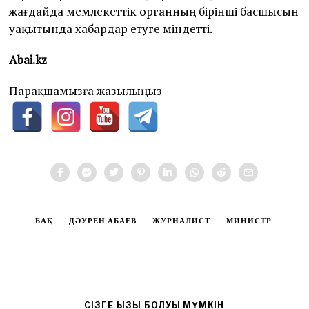
жағдайда мемлекеттік органның бірінші басшысын
уақытында хабардар етуге міндетті.
Abai.kz
Парақшамызға жазылыңыз
БАҚ
ДӘУРЕН АБАЕВ
ЖУРНАЛИСТ
МИНИСТР
CІЗГЕ ҚЫЗЫҚ БОЛУЫ МҮМКІН