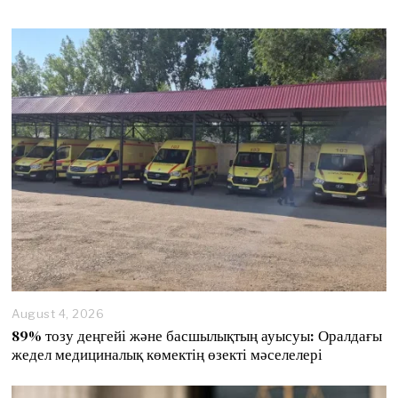
August 4, 2026
89% тозу деңгейі және басшылықтың ауысуы: Оралдағы
жедел медициналық көмектің өзекті мәселелері