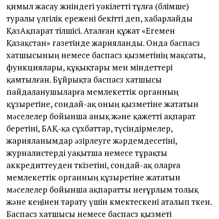
қимыл жасау жөніндегі уәкілетті тұлға (бөлімше)
туралы үлгілік ережені бекітті деп, хабарлайды
ҚазАқпарат тілшісі. Аталған құжат «Егемен
Қазақстан» газетінде жарияланды. Онда баспасөз
хатшысының немесе баспасөз қызметінің мақсаты,
функциялары, құқықтары мен міндеттері
қамтылған. Бұйрықта баспасөз хатшысы
пайдаланушыларға мемлекеттік органның
құзыретіне, сондай-ақ оның қызметіне жататын
мəселелер бойынша анық жəне қажетті ақпарат
беретіні, БАҚ-қа сұхбаттар, түсіндірмелер,
жарияланымдар əзірлеуге жəрдемдесетіні,
журналистерді уақытша немесе тұрақты
аккредиттеуден өткізетіні, сондай-ақ оларға
мемлекеттік органның құзыретіне жататын
мəселелер бойынша ақпаратты неғұрлым толық
жəне кеңінен тарату үшін көмектескені аталып өткен.
Баспасөз хатшысы немесе баспасөз қызметі