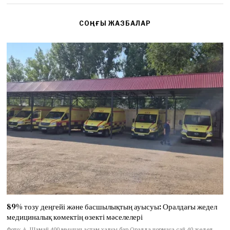
СОҢҒЫ ЖАЗБАЛАР
89% тозу деңгейі және басшылықтың ауысуы: Оралдағы жедел
медициналық көмектің өзекті мәселелері
Фото: А. Шамай 400 мыңнан астам халқы бар Оралда нормаға сай 40 жедел