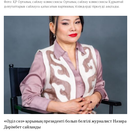
Фото: ҚР Орталық сайлау комиссиясы Орталық сайлау комиссиясы Құрылтай
депутаттарын сайлауға қатысатын партиялық тізімдерді тіркеуді аяқтады.
«Әділ сөз» қорының президенті болып белгілі журналист Нәзира
Дәрімбет сайланды