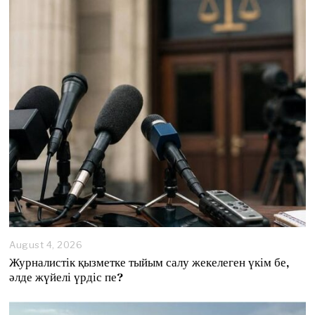
August 4, 2026
A
u
Журналистік қызметке тыйым салу жекелеген үкім бе,
g
әлде жүйелі үрдіс пе?
u
s
t