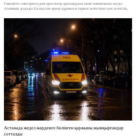
Гонконгте семсерлесуден ересектер арасындағы әлем чемпионаты өтуде.
Аталмыш додада Қазақстан ерлер құрамасы тарихи жетістікке қол жеткізіп,
Астанада жедел жәрдемге бөлінген қаржыны жымқырғандар
сотталды