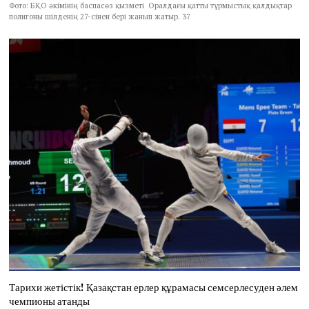
Фото: БҚО әкімінің баспасөз қызметі Оралдағы қатты тұрмыстық қалдықтар
полигоны шілденің 27-сінен бері жанып жатыр. 37
Тарихи жетістік! Қазақстан ерлер құрамасы семсерлесуден әлем
чемпионы атанды