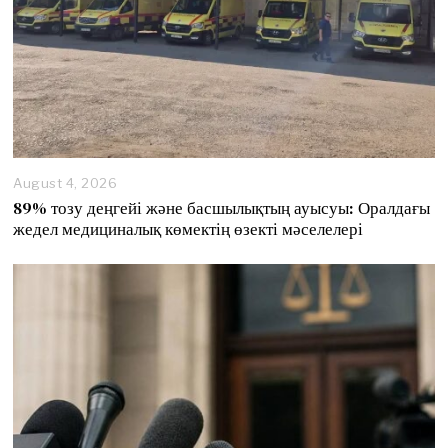
August 4, 2026
89% тозу деңгейі және басшылықтың ауысуы: Оралдағы
жедел медициналық көмектің өзекті мәселелері