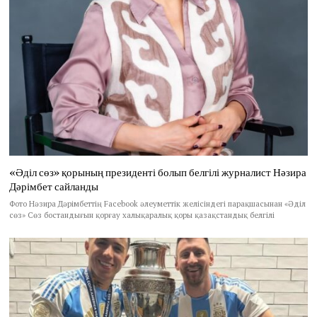
«Әділ сөз» қорының президенті болып белгілі журналист Нәзира
Дәрімбет сайланды
Фото Нәзира Дәрімбеттің Facebook әлеуметтік желісіндегі парақшасынан «Әділ
сөз» Сөз бостандығын қорғау халықаралық қоры қазақстандық белгілі