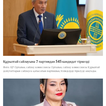
Құрылтай сайлауына 7 партиядан 545 кандидат тіркелді
Фото: ҚР Орталық сайлау комиссиясы Орталық сайлау комиссиясы Құрылтай
депутаттарын сайлауға қатысатын партиялық тізімдерді тіркеуді аяқтады.