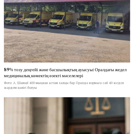
89% тозу деңгейі және басшылықтың ауысуы: Оралдағы жедел
медициналық көмектің өзекті мәселелері
Фото: А. Шамай 400 мыңнан астам халқы бар Оралда нормаға сай 40 жедел
жәрдем көлігі болуы