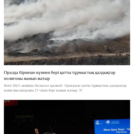
Оралда бірнеше күннен бері қатты тұрмыстық қалдықтар
полигоны жанып жатыр
Фото: БҚО әкімінің баспасөз қызметі Оралдағы қатты тұрмыстық қалдықтар
полигоны шілденің 27-сінен бері жанып жатыр. 37