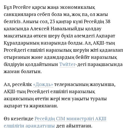
Бұл Ресейге қарсы жаңа экономикалық
санкцияларға себеп бола ма, жоқ па, ол жағы
белгісіз. Анығы сол, 23 қаңтар күні Ресейдің 38
қаласында Алексей Навальныйды қолдау
мақсатында өткен шеру бүкіл әлемдегі Ақпарат
Құралдарының назарында болды. Ал, АҚШ-тың
Ресейдегі елшілігі наразылық шеруін жіті қадағалап
отырғанын және адамдардың бейбіт наразылық
білдіруін қолдайтынын
Twitter
-дегі парақшасында
жазған болатын.
Ал, ресейлік
«Дождь»
телернасының жазуынша,
АҚШ-тың Ресейдегі елшілігі наразылық
акциясының өтетін жері мен уақыты туралы
ақпарат та жариялаған.
Өз кезегінде
Ресейдің СІМ министрлігі АҚШ
елшілігін арандатушы
деп айыптаған.