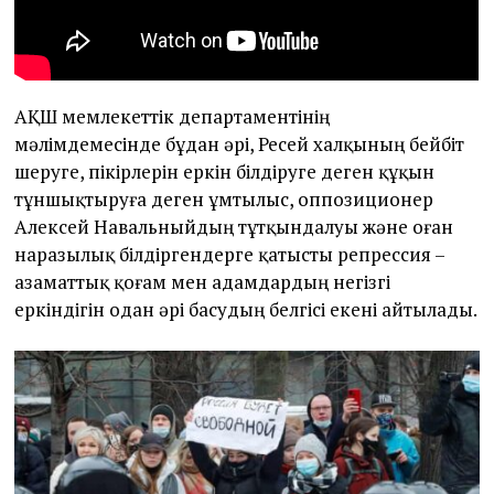
АҚШ мемлекеттік департаментінің
мәлімдемесінде бұдан әрі, Ресей халқының бейбіт
шеруге, пікірлерін еркін білдіруге деген құқын
тұншықтыруға деген ұмтылыс, оппозиционер
Алексей Навальныйдың тұтқындалуы және оған
наразылық білдіргендерге қатысты репрессия –
азаматтық қоғам мен адамдардың негізгі
еркіндігін одан әрі басудың белгісі екені айтылады.