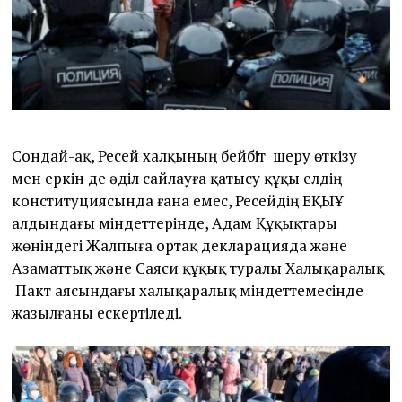
Сондай-ақ, Ресей халқының бейбіт шеру өткізу
мен еркін де әділ сайлауға қатысу құқы елдің
конституциясында ғана емес, Ресейдің ЕҚЫҰ
алдындағы міндеттерінде, Адам Құқықтары
жөніндегі Жалпыға ортақ декларацияда және
Азаматтық және Саяси құқық туралы Халықаралық
Пакт аясындағы халықаралық міндеттемесінде
жазылғаны ескертіледі.