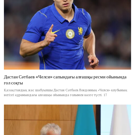
Дастан Сәтбаев «Челси» сапындағы алғашқы ресми ойынында
гол соқты
Қазақстандық жас шабуылшы Дастан Сәтбаев Лондонның «Челси» клубының
негізгі құрамындағы алғашқы ойынында голымен көзге түсті. 17