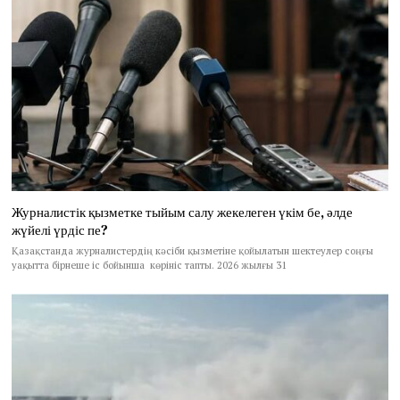
Журналистік қызметке тыйым салу жекелеген үкім бе, әлде
жүйелі үрдіс пе?
Қазақстанда журналистердің кәсіби қызметіне қойылатын шектеулер соңғы
уақытта бірнеше іс бойынша көрініс тапты. 2026 жылғы 31