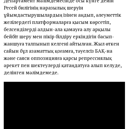
Департамент мәлімдемесінде осы күнге дейін
Ресей билігінің наразылық шеруін
ұйымдастырушылардың ізінен аңдып, әлеуметтік
желілердегі платформаларға қысым көрсетіп,
белсенділерді алдын-ала қамауға алу арқылы
бейбіт шеру мен пікір білдіру еркіндігін басып-
жаншуға талпынып келгені айтылған. Жыл өткен
сайын бұл азаматтық қоғамға, тәуелсіз БАҚ-на
және саяси оппозицияға қарсы репрессиялық
әрекет пен шектеулерді қатаңдатуға алып келуде,
делінген мәлімдемеде.