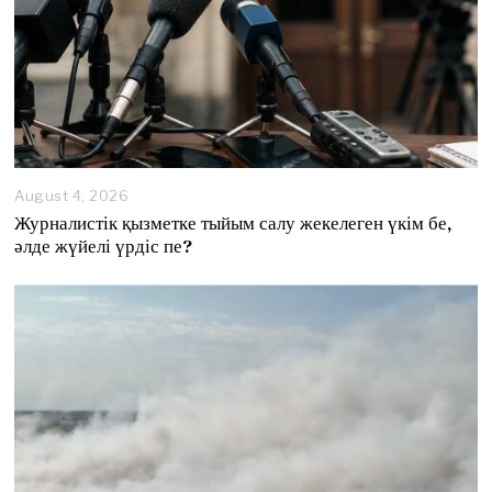
August 4, 2026
A
u
Журналистік қызметке тыйым салу жекелеген үкім бе,
g
әлде жүйелі үрдіс пе?
u
s
t
4
,
2
0
2
6