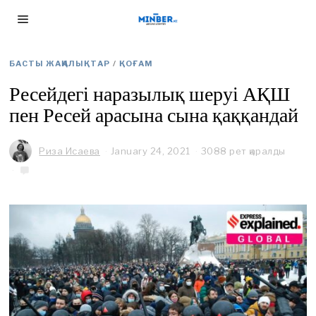
БАСТЫ ЖАҢАЛЫҚТАР
/
ҚОҒАМ
Ресейдегі наразылық шеруі АҚШ
пен Ресей арасына сына қаққандай
Риза Исаева
January 24, 2021
F
3088 рет қаралды
e
b
r
u
a
r
y
1
,
2
0
2