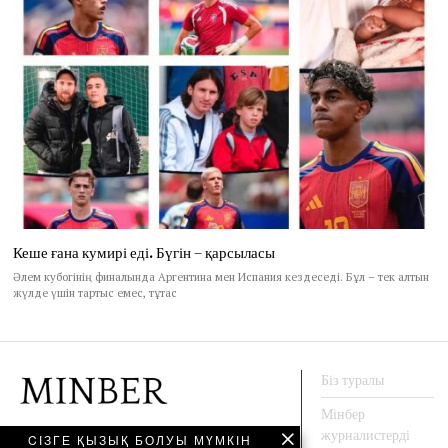
Кеше ғана кумирі еді. Бүгін – қарсыласы
Әлем кубогінің финалында Аргентина мен Испания кездеседі. Бұл – тек алтын
жүлде үшін тартыс емес, тұтас
Біз туралы
Мінбер
журналистерді
CІЗГЕ ҚЫЗЫҚ БОЛУЫ МҮМКІН