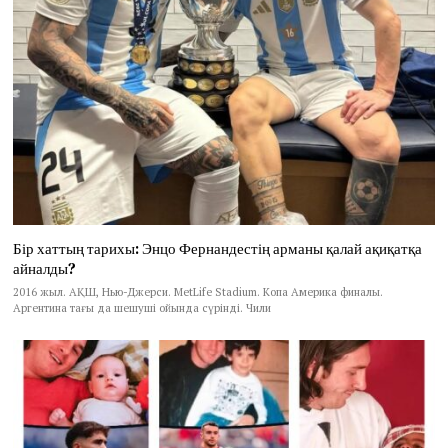
Бір хаттың тарихы: Энцо Фернандестің арманы қалай ақиқатқа
айналды?
2016 жыл. АҚШ, Нью-Джерси. MetLife Stadium. Копа Америка финалы.
Аргентина тағы да шешуші ойында сүрінді. Чили