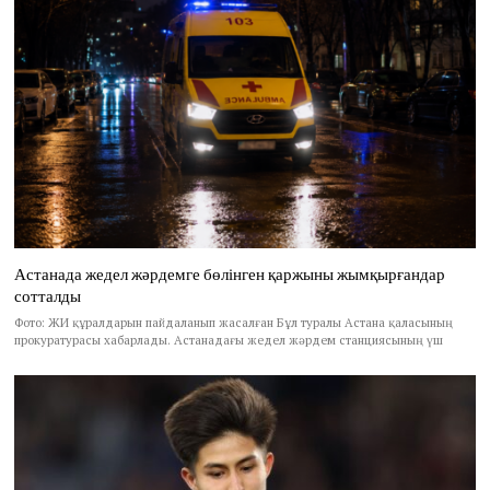
Астанада жедел жәрдемге бөлінген қаржыны жымқырғандар
сотталды
Фото: ЖИ құралдарын пайдаланып жасалған Бұл туралы Астана қаласының
прокуратурасы хабарлады. Астанадағы жедел жәрдем станциясының үш