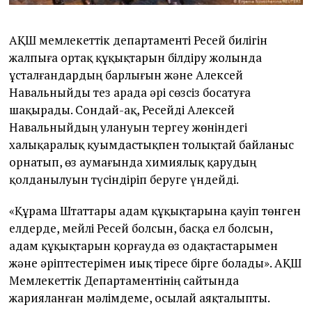
АҚШ мемлекеттік департаменті Ресей билігін
жалпыға ортақ құқықтарын білдіру жолында
ұсталғандардың барлығын және Алексей
Навальныйды тез арада әрі сөзсіз босатуға
шақырады. Сондай-ақ, Ресейді Алексей
Навальныйдың улануын тергеу жөніндегі
халықаралық қуымдастықпен толықтай байланыс
орнатып, өз аумағында химиялық қарудың
қолданылуын түсіндіріп беруге үндейді.
«Құрама Штаттары адам құқықтарына қауіп төнген
елдерде, мейлі Ресей болсын, басқа ел болсын,
адам құқықтарын қорғауда өз одақтастарымен
және әріптестерімен иық тіресе бірге болады». АҚШ
Мемлекеттік Департаментінің сайтында
жарияланған мәлімдеме, осылай аяқталыпты.