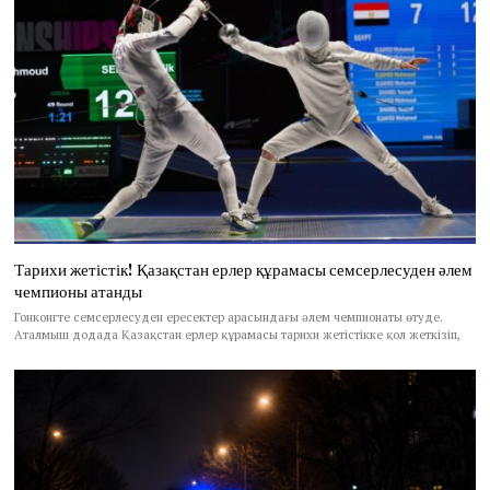
Тарихи жетістік! Қазақстан ерлер құрамасы семсерлесуден әлем
чемпионы атанды
Гонконгте семсерлесуден ересектер арасындағы әлем чемпионаты өтуде.
Аталмыш додада Қазақстан ерлер құрамасы тарихи жетістікке қол жеткізіп,