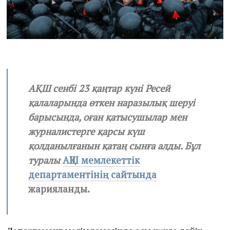
1
АҚШ сенбі 23 қаңтар күні Ресей
қалаларында өткен наразылық шеруі
барысында, оған қатысушылар мен
журналистерге қарсы күш
қолданылғанын қатаң сынға алды. Бұл
туралы
АҚШ мемлекеттік
департаментінің сайтында
жарияланды.