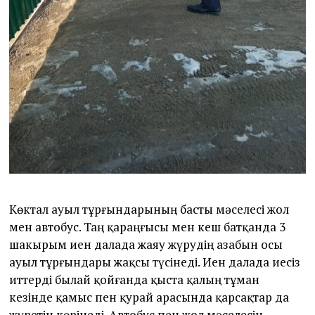
Көктал ауыл тұрғындарының басты мәселесі жол
мен автобус. Таң қараңғысы мен кеш батқанда 3
шакырым иен далада жаяу жүрудің азабын осы
ауыл тұрғындары жақсы түсінеді. Иен далада иесіз
иттерді былай қойғанда қыста қалың тұман
кезінде қамыс пен қурай арасында қарсақтар да
жүретін көрінеді. Автобус пен жол мәселесін