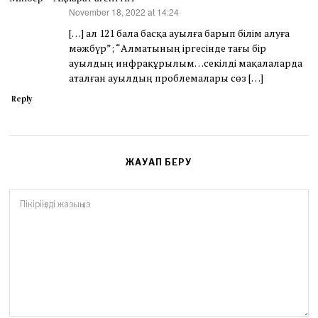
November 18, 2022 at 14:24
says:
[…] ал 121 бала басқа ауылға барып білім алуға
мәжбүр”; “Алматының іргесінде тағы бір
ауылдың инфрақұрылым…секілді мақалаларда
аталған ауылдың проблемалары сөз […]
Reply
ЖАУАП БЕРУ