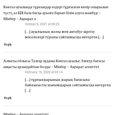
Көктал ауылында тұрғындар өздері тұрғызған көпір опырылып
түсті, ал 121 бала басқа ауылға барып білім алуға мәжбүр –
Мінбер – Ақпарат а
October 6, 2021 at 06:23
says:
[…] ауылының жолы мен автобус кіргізу
мәселелері туралы сайтымызда көтерген […]
Reply
Алматы облысы Талғар ауданы Көктал ауылы: Электр бағасы
аяқасты арзандайтын болды – Мінбер – Ақпарат агенттігі
February 16, 2022 at 03:14
says:
[…] тұрғындарының жарық бағасына
байланысты шағымдарын сайтымызда көтерген
[…]
Reply
Мінбер – Ақпарат агенттігі