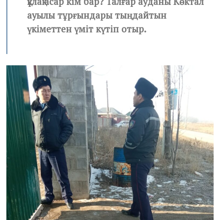
құлақ асар кім бар? Талғар ауданы Көктал
ауылы тұрғындары тыңдайтын
үкіметтен үміт күтіп отыр.