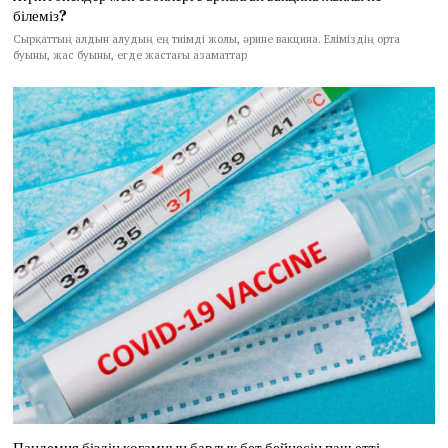
білеміз?
Сырқаттың алдын алудың ең тиімді жолы, әрине вакцина. Еліміздің орта
буыны, жас буыны, егде жастағы азаматтар
Пандемия біздің қоғамның барлық бет бейнесін паш етті