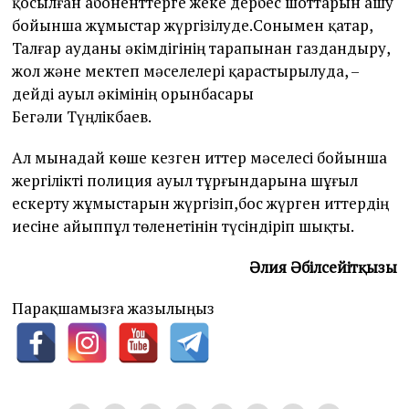
қосылған абоненттерге жеке дербес шоттарын ашу
бойынша жұмыстар жүргізілуде.Сонымен қатар,
Талғар ауданы әкімдігінің тарапынан газдандыру,
жол және мектеп мәселелері қарастырылуда, –
дейді ауыл әкімінің орынбасары
Бегәли Түңлікбаев.
Ал мынадай көше кезген иттер мәселесі бойынша
жергілікті полиция ауыл тұрғындарына шұғыл
ескерту жұмыстарын жүргізіп,бос жүрген иттердің
иесіне айыппұл төленетінін түсіндіріп шықты.
Әлия Әбілсейітқызы
Парақшамызға жазылыңыз