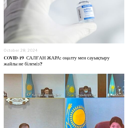
October 28, 2024
O
c
COVID-19 САЛҒАН ЖАРА: оңалту мен сауықтыру
t
жайлы не білеміз?
o
b
e
r
2
9
,
2
0
2
4