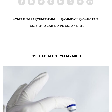
АУЫЛ ИНФРАҚҰРЫЛЫМЫ
ДАМЫҒАН ҚАЗАҚСТАН
ТАЛҒАР АУДАНЫ КӨКТАЛ АУЫЛЫ
CІЗГЕ ҚЫЗЫҚ БОЛУЫ МҮМКІН