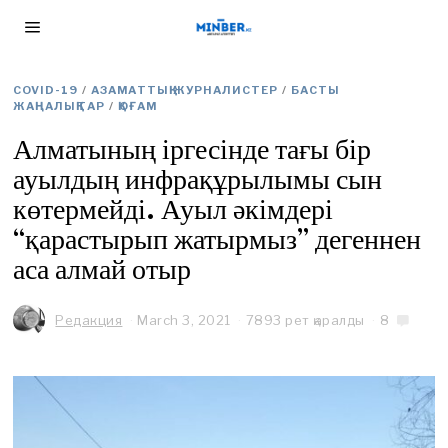
COVID-19
/
АЗАМАТТЫҚ ЖУРНАЛИСТЕР
/
БАСТЫ
ЖАҢАЛЫҚТАР
/
ҚОҒАМ
Алматының іргесінде тағы бір
ауылдың инфрақұрылымы сын
көтермейді. Ауыл әкімдері
“қарастырып жатырмыз” дегеннен
аса алмай отыр
Редакция
March 3, 2021
A
7893 рет қаралды
8
p
r
i
l
2
8
,