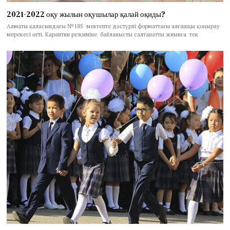
2021-2022 оқу жылын оқушылар қалай оқиды?
Алматы қаласындағы №185 мектепте дәстүрлі форматтағы алғашқы қоңырау
мерекесі өтті. Карантин режиміне байланысты салтанатты жиынға тек