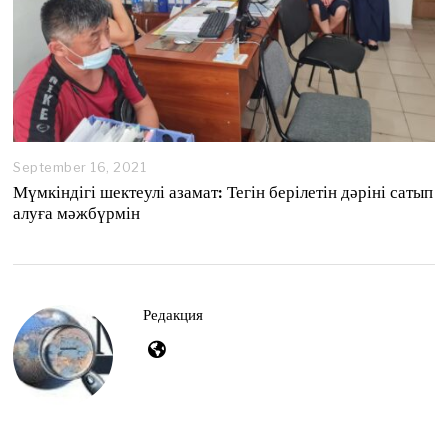
September 16, 2021
S
e
Мүмкіндігі шектеулі азамат: Тегін берілетін дәріні сатып
p
алуға мәжбүрмін
t
e
m
b
e
r
Редакция
2
7
,
2
0
2
1