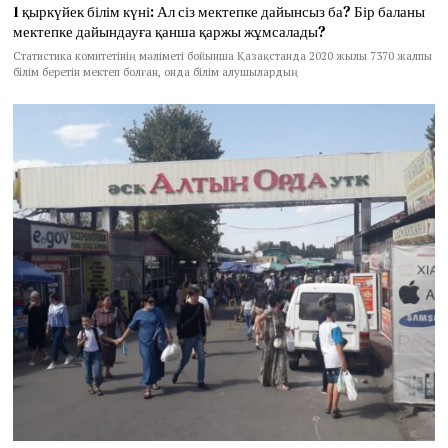
1 қыркүйек білім күні: Ал сіз мектепке дайынсыз ба? Бір баланы
мектепке дайындауға қанша қаржы жұмсалады?
Статистика комитетінің мәліметі бойынша Қазақстанда 2020 жылы 7370 жалпы
білім беретін мектеп болған, онда білім алушылардың