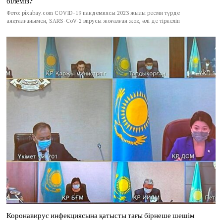
білеміз?
Фото: pixabay.com COVID-19 пандемиясы 2023 жылы ресми түрде
аяқталғанымен, SARS-CoV-2 вирусы жоғалған жоқ, әлі де тіркеліп
Коронавирус инфекциясына қатысты тағы бірнеше шешім