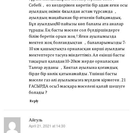
Себебі， өз көздерімен көретін бір адам яғни осы
ауылдың әкімін 4жылдан астам тұрсамда ，
ауылдың маңайынан бір өткенін байқамадық.
Бұл ауылдың80 пайызы көп балалы ата аналар
тұрады. Ең басты мәселе сол бүлдіршіндерге
білім беретін орын жоқ ! Яғни ауылымызда
мектеп жоқ болғандықтан ，балаларымызды 7-
10 км қашықтықта орналасқан көрші ауылдағы
мектептерге тасуға міндеттіміз. Ал екінші басты
тақырып қаладан10-20км жерде орналасқан
Талғар ауданы ，Көктал ауылына қоғамдық
бірде бір көлік қатынамайды . Үшінші басты
мәселе газ әлі ауылымызға мүлдем кірмеген . 21
ҒАСЫРДА осы3 масқара мәселені қалай шешуге
болады ?
Reply
Айгуль
April 21, 2021 at 14:30
says: