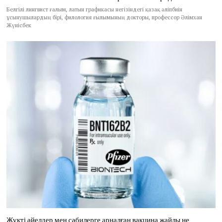
Белгілі лингвист ғалым, латын графикасы негізіндегі қазақ әліпбиін
ұсынушылардың бірі, филология ғылымының докторы, профессор Әлімхан
Жүнісбек
Жүкті әйелдер мен сәбилерге арналған вакцина жайлы не