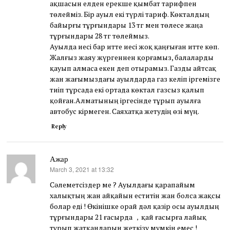
ақшасын елден ерекше қымбат тарифпен
төлейміз. Бір ауыл екі түрлі тариф. Көкталдың
байырғы тұрғындары 13 тг мен төлесе жаңа
тұрғындары 28 тг төлеймыз.
Ауылда иесі бар итте иесі жоқ қаңғыған итте көп.
Жалғыз жаяу жүргеннен қорғамыз, балаларды
қауып алмаса екен деп отырамыз. Газды айтсақ
жан жағымыздағы ауылдарда газ келіп іргемізге
тиіп тұрсада екі ортада көктал газсыз қалып
қойған.Алматының іргесінде тұрып ауылға
автобус кірмеген. Саяхатқа жетудің өзі мүң.
Reply
Ажар
March 3, 2021 at 13:32
says:
Сәлеметсіздер ме ? Ауылдағы қарапайым
халықтың жан айқайын еститін жан болса жақсы
болар еді ! Өкінішке орай дәл қазір осы ауылдың
тұрғындары 21 ғасырда ，қай ғасырға лайық
тұрып жатқандарын жеткізу мүмкін емес !