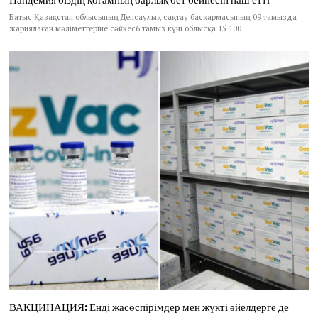
Батыс Қазақстан облысының Денсаулық сақтау басқармасының 09 тамызда
жариялаған мәліметтеріне сәйкес6 тамыз күні облысқа 15 100
ВАКЦИНАЦИЯ: Енді жасөспірімдер мен жүкті әйелдерге де