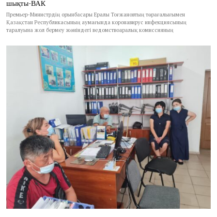
шықты-ВАК
Премьер-Министрдің орынбасары Ералы Тоғжановтың төрағалығымен
Қазақстан Республикасының аумағында коронавирус инфекциясының
таралуына жол бермеу жөніндегі ведомствоаралық комиссияның