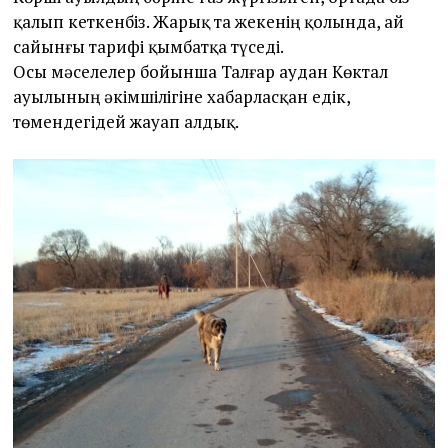
қалып кеткенбіз. Жарық та жекенің қолында, ай
сайынғы тарифі қымбатқа түседі.
Осы мәселелер бойынша Талғар аудан Көктал
ауылының әкімшілігіне хабарласқан едік,
төмендегідей жауап алдық.