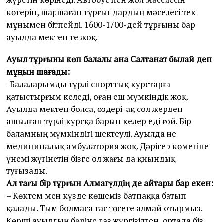
көтеріп, шаршаған тұрғындардың мәселесі тек
мұнымен бітпейді. 1600-1700-дей тұрғыны бар
ауылда мектеп те жоқ.
Ауыл тұрғыны көп балалы ана Салтанат былай деп
мұңын шағады:
-Балаларымды түрлі спорттық курстарға
қатыстырғым келеді, оған еш мүмкіндік жоқ.
Ауылда мектеп болса, өздері-ақ сол жерден
ашылған түрлі курсқа барып келер еді ғой. Бір
баламның мүмкіндігі шектеулі. Ауылда не
медициналық амбулатория жоқ. Дәрігер көмегіне
үнемі жүгінетін бізге ол жағы да қиындық
туғызады.
Ал тағы бір тұрғын Алмагүлдің де айтары бар екен:
– Көктем мен күзде көшеміз батпаққа батып
қалады. Тым болмаса тас төсете алмай отырмыз.
Көрші ауылдың бәріне газ жүргізілген, ортада біз