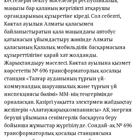
кестелерін бекіту мәселелері республикалық
маңызы бар қаланың жергілікті атқарушы
органдарының құзыретіне кіреді. Сол себепті,
Көктал ауылын Алматы қаласымен
байланыстыратын қала маңындағы автобус
қатынасын ұйымдастыру жөнінде Алматы
қаласының Қалалық мобильділік басқармасына
құзыреттілігіне қарай хат жолданды.
Жарықтандыру мәселесі. Көктал ауылына қызмет
көрсететін № 696 трансформаторлық қосалқы
станция «Талғар ауданының тұрғын үй-
коммуналдық шаруашылық және тұрғын үй
инспекциясы бөлімі» ММ-нің теңгерімінде
орналасқан. Қазіргі уақытта электрмен жабдықтау
желілерін «Алатаужарықкомпаниясы» АҚ энергия
беруші ұйымына сенімгерлік басқаруға беру
бойынша жұмыстар жүргізілуде. Сондай-ақ № 696
трансформаторлық қосалқы станциясына