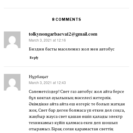
8 COMMENTS
tolkynongarbaeva12@gmail.com
March 3, 2021 at 12:16
says:
Биздин басты маселемиз жол мен автобус
Reply
Нұрбақыт
March 3, 2021 at 12:43
says:
Сәлеметсіздер! Свет газ автобус жол айта берсе
бұл көктал ауылының мәселесі жетерлік.
Әкімдікке айта айта еш өзгеріс те болып жатқан
жоқ. Свет бар деген болмаса үп еткен дел соқса,
жаңбыр жауса свет қашан өшіп қалады электр
техникамыз күйіп қалмаса екен деп шошып
отырамыз. Бірақ соған қарамастан светтің