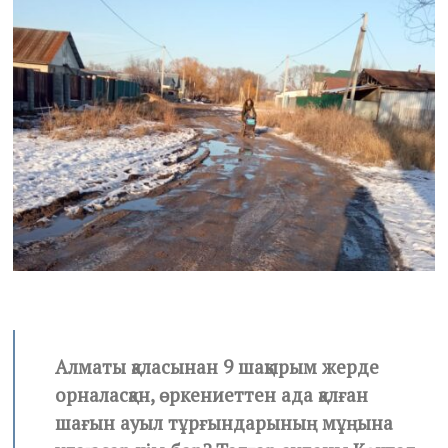
2
0
2
1
Алматы қаласынан 9 шақырым жерде
орналасқан, өркениеттен ада қалған
шағын ауыл тұрғындарының мұңына