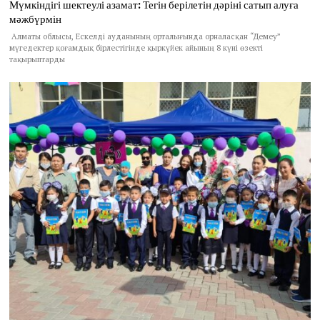
Мүмкіндігі шектеулі азамат: Тегін берілетін дәріні сатып алуға
мәжбүрмін
Алматы облысы, Ескелді ауданының орталығында орналасқан “Демеу”
мүгедектер қоғамдық бірлестігінде қыркүйек айының 8 күні өзекті
тақырыптарды