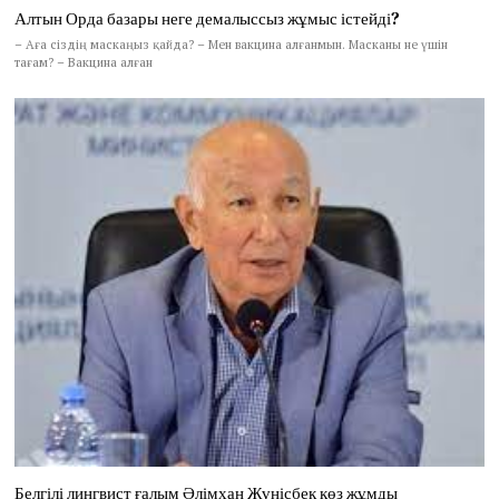
Алтын Орда базары неге демалыссыз жұмыс істейді?
– Аға сіздің маскаңыз қайда? – Мен вакцина алғанмын. Масканы не үшін
тағам? – Вакцина алған
Белгілі лингвист ғалым Әлімхан Жүнісбек көз жұмды