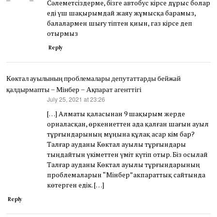
Сәлеметсіздерме, бізге автобус кірсе дұрыс болар
еді үш шақырымдай жаяу жұмысқа барамыз,
балалармен шығу тіптен қиын, газ кірсе деп
отырмыз
Reply
Көктал ауылының проблемалары депутаттарды бейжай
қалдырмапты – Мінбер – Ақпарат агенттігі
July 25, 2021 at 23:26
says:
[…] Алматы қаласынан 9 шақырым жерде
орналасқан, өркениеттен ада қалған шағын ауыл
тұрғындарының мұңына құлақ асар кім бар?
Талғар ауданы Көктал ауылы тұрғындары
тыңдайтын үкіметтен үміт күтіп отыр. Біз осылай
Талғар ауданы Көктал ауылы тұрғындарының
проблемаларын “Мінбер”акпараттық сайтында
көтерген едік. […]
Reply