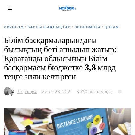
COVID-19
/
БАСТЫ ЖАҢАЛЫҚТАР
/
ЭКОНОМИКА
/
ҚОҒАМ
Білім басқармаларындағы
былықтың беті ашылып жатыр:
Қарағанды облысының Білім
басқармасы бюджетке 3,8 млрд
теңге зиян келтірген
Редакция
March 23, 2021
M
3020 рет қаралды
a
r
c
h
2
3
,