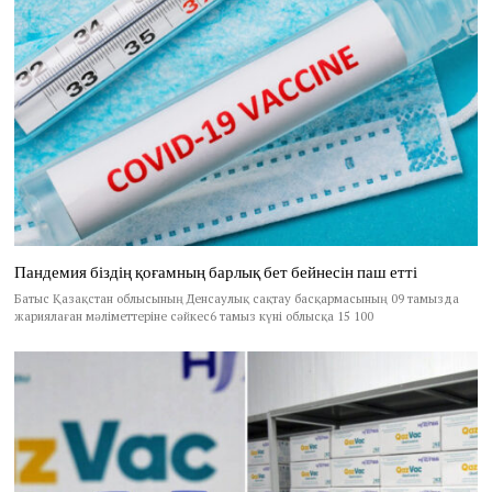
Пандемия біздің қоғамның барлық бет бейнесін паш етті
Батыс Қазақстан облысының Денсаулық сақтау басқармасының 09 тамызда
жариялаған мәліметтеріне сәйкес6 тамыз күні облысқа 15 100