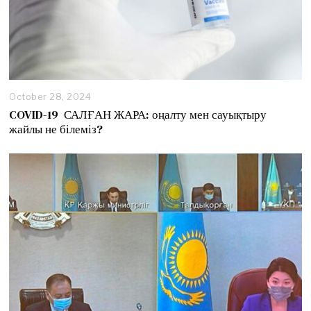
October 28, 2024
O
c
COVID-19 САЛҒАН ЖАРА: оңалту мен сауықтыру
t
жайлы не білеміз?
o
b
e
r
2
9
,
2
0
2
4