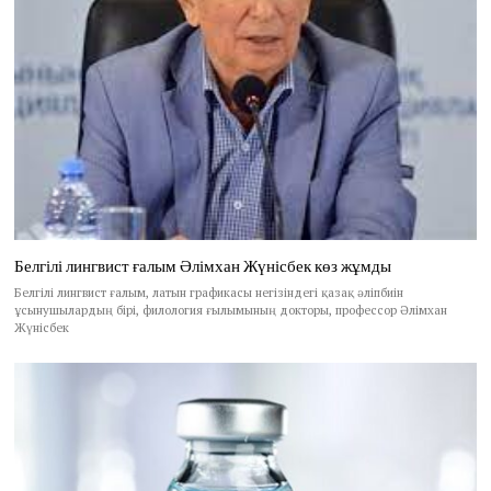
Белгілі лингвист ғалым Әлімхан Жүнісбек көз жұмды
Белгілі лингвист ғалым, латын графикасы негізіндегі қазақ әліпбиін
ұсынушылардың бірі, филология ғылымының докторы, профессор Әлімхан
Жүнісбек