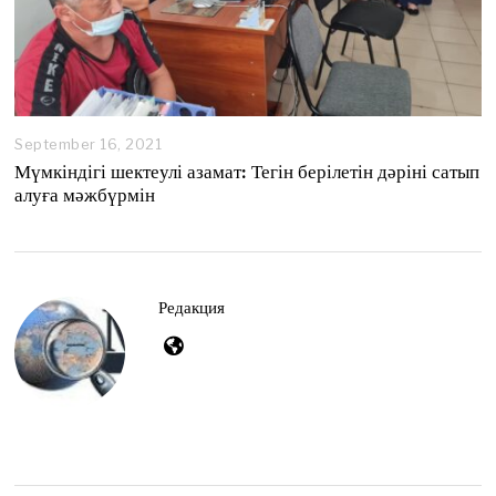
September 16, 2021
S
e
Мүмкіндігі шектеулі азамат: Тегін берілетін дәріні сатып
p
алуға мәжбүрмін
t
e
m
b
e
r
Редакция
2
7
,
2
0
2
1