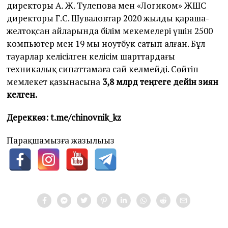
директоры А. Ж. Тулепова мен «Логиком» ЖШС
директоры Г.С. Шуваловтар 2020 жылдың қараша-
желтоқсан айларында білім мекемелері үшін 2500
компьютер мен 19 мың ноутбук сатып алған. Бұл
тауарлар келісілген келісім шарттардағы
техникалық сипаттамаға сай келмейді. Сөйтіп
мемлекет қазынасына
3,8 млрд теңгеге дейін зиян
келген.
Дереккөз: t.me/chinovnik_kz
Парақшамызға жазылыңыз