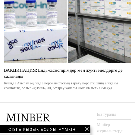
ВАКЦИНАЦИЯ: Енді жасөспірімдер мен жүкті әйелдерге де
салынады
Бүгінде Атырау өңірінде коронавирустың таралу көрсеткішінің артқаны
соншалық, облыс «қызыл», ал, Атырау қаласы «қою қызыл» аймаққа
Біз туралы
Мінбер
CІЗГЕ ҚЫЗЫҚ БОЛУЫ МҮМКІН
журналистерді
АҚПАРАТ АГЕНТТЕГІ