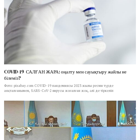
COVID-19 САЛҒАН ЖАРА: оңалту мен сауықтыру жайлы не
білеміз?
Фото: pixabay.com COVID-19 пандемиясы 2023 жылы ресми түрде
аяқталғанымен, SARS-CoV-2 вирусы жоғалған жоқ, әлі де тіркеліп