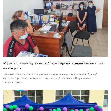
Мүмкіндігі шектеулі азамат: Тегін берілетін дәріні сатып алуға
мәжбүрмін
Алматы облысы, Ескелді ауданының орталығында орналасқан “Демеу”
мүгедектер қоғамдық бірлестігінде қыркүйек айының 8 күні өзекті
тақырыптарды