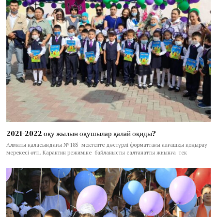
2021-2022 оқу жылын оқушылар қалай оқиды?
Алматы қаласындағы №185 мектепте дәстүрлі форматтағы алғашқы қоңырау
мерекесі өтті. Карантин режиміне байланысты салтанатты жиынға тек