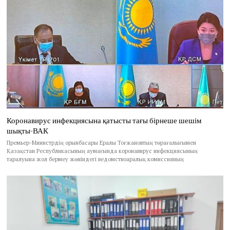
Коронавирус инфекциясына қатысты тағы бірнеше шешім
шықты-ВАК
Премьер-Министрдің орынбасары Ералы Тоғжановтың төрағалығымен
Қазақстан Республикасының аумағында коронавирус инфекциясының
таралуына жол бермеу жөніндегі ведомствоаралық комиссияның