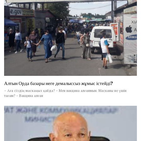
Алтын Орда базары неге демалыссыз жұмыс істейді?
– Аға сіздің маскаңыз қайда? – Мен вакцина алғанмын. Масканы не үшін
тағам? – Вакцина алған