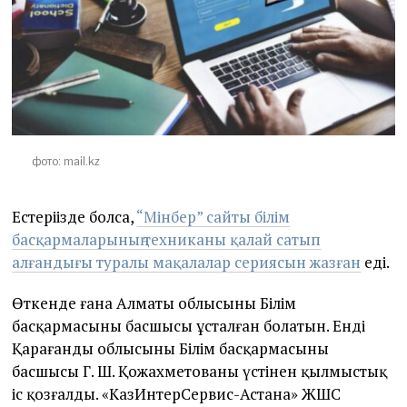
2
0
2
1
фото: mail.kz
Естеріңізде болса,
“Мінбер” сайты білім
басқармаларының техниканы қалай сатып
алғандығы туралы мақалалар сериясын жазған
еді.
Өткенде ғана Алматы облысының Білім
басқармасының басшысы ұсталған болатын. Енді
Қарағанды облысының Білім басқармасының
басшысы Г. Ш. Қожахметованың үстінен қылмыстық
іс қозғалды. «КазИнтерСервис-Астана» ЖШС