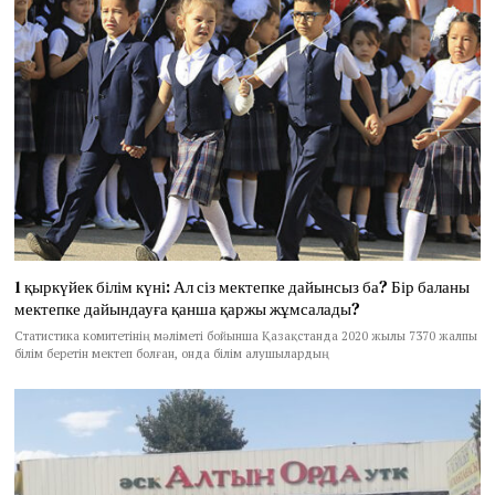
1 қыркүйек білім күні: Ал сіз мектепке дайынсыз ба? Бір баланы
мектепке дайындауға қанша қаржы жұмсалады?
Статистика комитетінің мәліметі бойынша Қазақстанда 2020 жылы 7370 жалпы
білім беретін мектеп болған, онда білім алушылардың