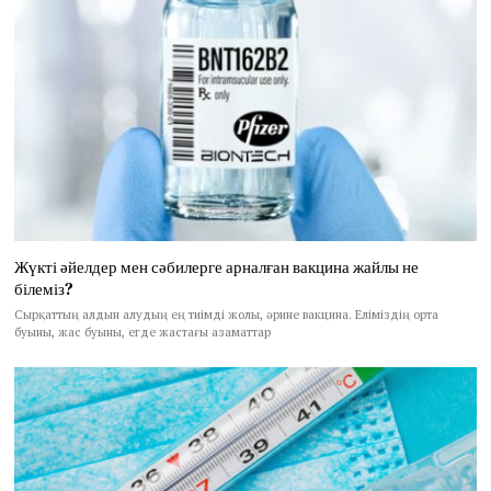
Жүкті әйелдер мен сәбилерге арналған вакцина жайлы не
білеміз?
Сырқаттың алдын алудың ең тиімді жолы, әрине вакцина. Еліміздің орта
буыны, жас буыны, егде жастағы азаматтар