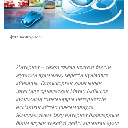
фото: nastroyvse.ru
Интернет – тәжді тажал келгелі біздің
жұтатын ауамызға, көретін күнімізге
айналды. Талдықорған қаласының
іргесінде орналасқан Матай Байысов
ауылының тұрғындары интернеттің
әлсіздігін айтып шағымдануда.
Жылдамдығы баяу интернет балалардың
білім алуын тежейді дейді ашынған ауыл