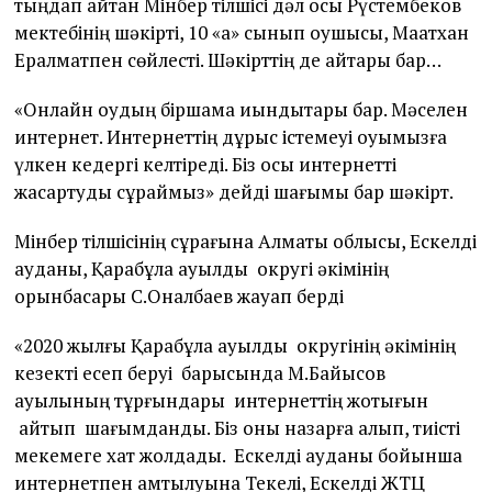
тыңдап қайтқан Мінбер тілшісі дәл осы Рүстембеков
мектебінің шәкірті, 10 «а» сынып оқушысы, Мақатхан
Ералматпен сөйлесті. Шәкірттің де айтары бар…
«Онлайн оқудың біршама қиындықтары бар. Мәселен
интернет. Интернеттің дұрыс істемеуі оқуымызға
үлкен кедергі келтіреді. Біз осы интернетті
жақсартуды сұраймыз» дейді шағымы бар шәкірт.
Мінбер тілшісінің сұрағына Алматы облысы, Ескелді
ауданы, Қарабұлақ ауылдық округі әкімінің
орынбасары С.Оналбаев жауап берді
«2020 жылғы Қарабұлақ ауылдық округінің әкімінің
кезекті есеп беруі барысында М.Байысов
ауылының тұрғындары интернеттің жоқтығын
айтып шағымданды. Біз оны назарға алып, тиісті
мекемеге хат жолдадық. Ескелді ауданы бойынша
интернетпен қамтылуына Текелі, Ескелді ЖТЦ