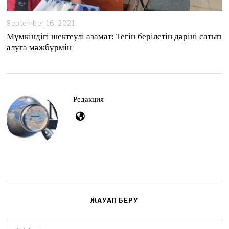
September 16, 2021
S
e
Мүмкіндігі шектеулі азамат: Тегін берілетін дәріні сатып
p
алуға мәжбүрмін
t
e
m
b
e
r
Редакция
2
7
,
2
0
2
1
ЖАУАП БЕРУ