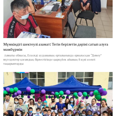
Мүмкіндігі шектеулі азамат: Тегін берілетін дәріні сатып алуға
мәжбүрмін
Алматы облысы, Ескелді ауданының орталығында орналасқан “Демеу”
мүгедектер қоғамдық бірлестігінде қыркүйек айының 8 күні өзекті
тақырыптарды