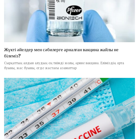
Жүкті әйелдер мен сәбилерге арналған вакцина жайлы не
білеміз?
Сырқаттың алдын алудың ең тиімді жолы, әрине вакцина. Еліміздің орта
буыны, жас буыны, егде жастағы азаматтар