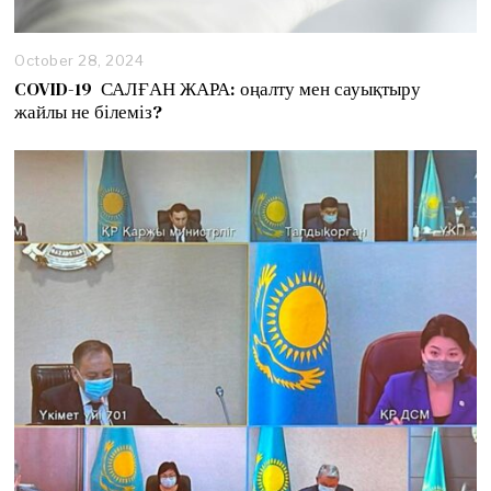
October 28, 2024
O
c
COVID-19 САЛҒАН ЖАРА: оңалту мен сауықтыру
t
жайлы не білеміз?
o
b
e
r
2
9
,
2
0
2
4