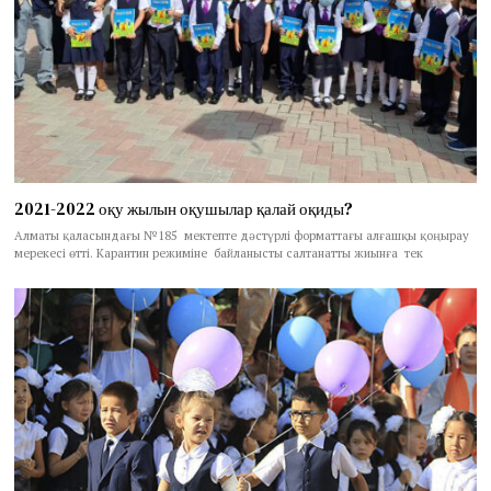
2021-2022 оқу жылын оқушылар қалай оқиды?
Алматы қаласындағы №185 мектепте дәстүрлі форматтағы алғашқы қоңырау
мерекесі өтті. Карантин режиміне байланысты салтанатты жиынға тек