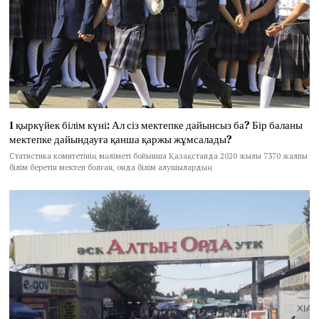
1 қыркүйек білім күні: Ал сіз мектепке дайынсыз ба? Бір баланы
мектепке дайындауға қанша қаржы жұмсалады?
Статистика комитетінің мәліметі бойынша Қазақстанда 2020 жылы 7370 жалпы
білім беретін мектеп болған, онда білім алушылардың