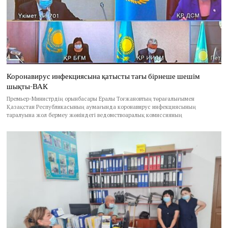
Коронавирус инфекциясына қатысты тағы бірнеше шешім
шықты-ВАК
Премьер-Министрдің орынбасары Ералы Тоғжановтың төрағалығымен
Қазақстан Республикасының аумағында коронавирус инфекциясының
таралуына жол бермеу жөніндегі ведомствоаралық комиссияның