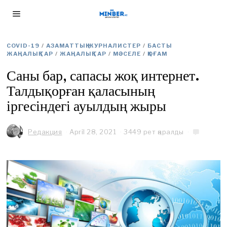
COVID-19
/
АЗАМАТТЫҚ ЖУРНАЛИСТЕР
/
БАСТЫ
ЖАҢАЛЫҚТАР
/
ЖАҢАЛЫҚТАР
/
МӘСЕЛЕ
/
ҚОҒАМ
Саны бар, сапасы жоқ интернет.
Талдықорған қаласының
іргесіндегі ауылдың жыры
Редакция
April 28, 2021
M
3449 рет қаралды
a
y
2
,
2
0
2
1