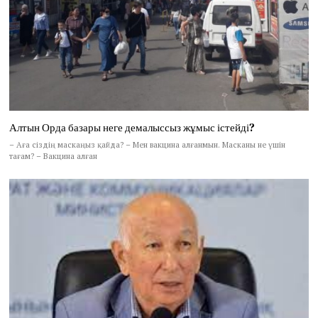
Алтын Орда базары неге демалыссыз жұмыс істейді?
– Аға сіздің маскаңыз қайда? – Мен вакцина алғанмын. Масканы не үшін
тағам? – Вакцина алған