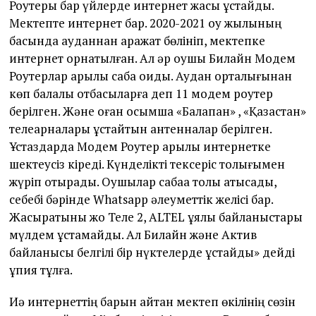
Роутеры бар үйлерде интернет жақсы ұстайды.
Мектепте интернет бар. 2020-2021 оқу жылының
басында ауданнан қаражат бөлініп, мектепке
интернет орнатылған. Ал әр оқушы Билайн Модем
Роутерлар арқылы сабақ оқиды. Аудан орталығынан
көп балалы отбасыларға деп 11 модем роутер
берілген. Және оған қосымша «Балапан» , «Қазақстан»
телеарналары ұстайтын антенналар берілген.
Ұстаздарда Модем Роутер арқылы интернетке
шектеусіз кіреді. Күнделікті тексеріс толығымен
жүріп отырады. Оқушылар сабаққа толық қатысады,
себебі бәрінде Whatsapp әлеуметтік желісі бар.
Жасыратыны жоқ Теле 2, ALTEL ұялы байланыстары
мүлдем ұстамайды. Ал Билайн және Актив
байланысы белгілі бір нүктелерде ұстайды» дейді
құпия тұлға.
Иә интернеттің барын айтқан мектеп өкілінің сөзін