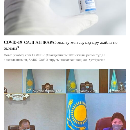
COVID-19 САЛҒАН ЖАРА: оңалту мен сауықтыру жайлы не
білеміз?
Фото: pixabay.com COVID-19 пандемиясы 2023 жылы ресми түрде
аяқталғанымен, SARS-CoV-2 вирусы жоғалған жоқ, әлі де тіркеліп