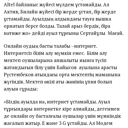
Altel байланыс жүйесі мүлдем ұстамайды. Ал
Актив, Билайн жүйесі бір жерде ұстап, бір жерде
ұстамайды. Ауылдың алдындағы тауға вышка
орнатып берсе болды. Талай арыз бердік, бірақ
нәтиже жоқ» дейді ауыл тұрғыны Сертайұлы Мағай.
Онлайн оқудың басты талабы –интернет.
Интернетсіз білім алу мүмкін емес. Білім алу
мектеп оқушыларына қаншалықты қиынға түсіп
жатқандығын білу үшін Байысов ауылына қарасты
Рүстембеков атындағы орта мектептің маманына
жүгіндік. Мектеп өкілі аты-жөнінің құпия болып
қалуын сұрады:
«Біздің ауылда иә, интернет ұстамайды. Ауыл
тұрғындары интернетке кіре алмайды, дегенмен
де онлайн оқу басталғалы оқушылар үшін мүмкіндік
жасалып жатыр. Е және 3 G ұстайды. Ал Модем