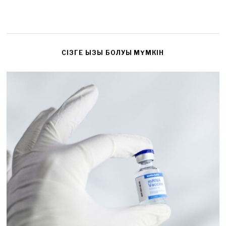
CІЗГЕ ҚЫЗЫҚ БОЛУЫ МҮМКІН