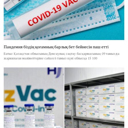
Пандемия біздің қоғамның барлық бет бейнесін паш етті
Батыс Қазақстан облысының Денсаулық сақтау басқармасының 09 тамызда
жариялаған мәліметтеріне сәйкес6 тамыз күні облысқа 15 100