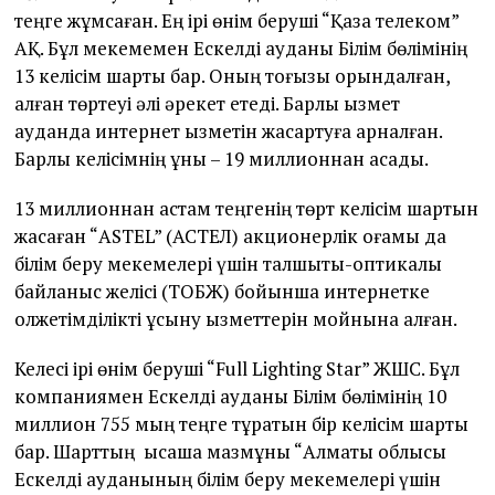
теңге жұмсаған. Ең ірі өнім беруші “Қазақ телеком”
АҚ. Бұл мекемемен Ескелді ауданы Білім бөлімінің
13 келісім шарты бар. Оның тоғызы орындалған,
қалған төртеуі әлі әрекет етеді. Барлық қызмет
ауданда интернет қызметін жақсартуға арналған.
Барлық келісімнің құны – 19 миллионнан асады.
13 миллионнан астам теңгенің төрт келісім шартын
жасаған “ASTEL” (АСТЕЛ) акционерлік қоғамы да
білім беру мекемелері үшін талшықты-оптикалық
байланыс желісі (ТОБЖ) бойынша интернетке
қолжетімділікті ұсыну қызметтерін мойнына алған.
Келесі ірі өнім беруші “Full Lighting Star” ЖШС. Бұл
компаниямен Ескелді ауданы Білім бөлімінің 10
миллион 755 мың теңге тұратын бір келісім шарты
бар. Шарттың қысқаша мазмұны “Алматы облысы
Ескелді ауданының білім беру мекемелері үшін