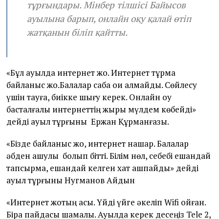
тұрғындары. Мінбер тілшісі Байысов
ауылына барып, онлайн оқу қалай өтіп
жатқанын біліп қайтты.
«Бұл ауылда интернет жоқ. Интернет тұрмақ
байланыс жоқ.Балалар сабақ оқи алмайды. Сөйлесу
үшін тауға, биікке шығу керек. Онлайн оқу
басталғалы интернеттің жыры мүлдем көбейді»
дейді ауыл тұрғыны Ержан Құрманғазы.
«Бізде байланыс жоқ, интернет нашар. Балалар
әбден ашулы болып бітті. Білім нөл, себебі ешқандай
тапсырма, ешқандай келген хат ашпайды» дейді
ауыл тұрғыны Нугманов Айдын
«Интернет жоқтың қасы. Үйді үйге әкеліп Wifi қойған.
Бірақ пайдасы шамалы. Ауылда керек десеңіз Tele 2,