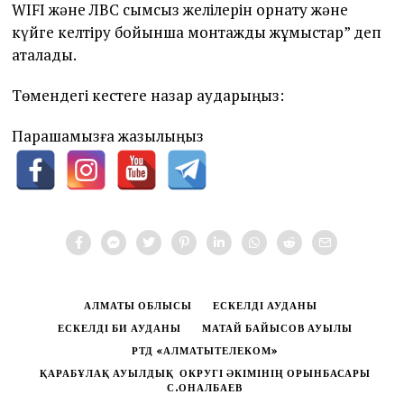
WIFI және ЛВС сымсыз желілерін орнату және
күйге келтіру бойынша монтаждық жұмыстар” деп
аталады.
Төмендегі кестеге назар аударыңыз:
Парақшамызға жазылыңыз
АЛМАТЫ ОБЛЫСЫ
ЕСКЕЛДІ АУДАНЫ
ЕСКЕЛДІ БИ АУДАНЫ
МАТАЙ БАЙЫСОВ АУЫЛЫ
РТД «АЛМАТЫТЕЛЕКОМ»
ҚАРАБҰЛАҚ АУЫЛДЫҚ ОКРУГІ ӘКІМІНІҢ ОРЫНБАСАРЫ
С.ОНАЛБАЕВ