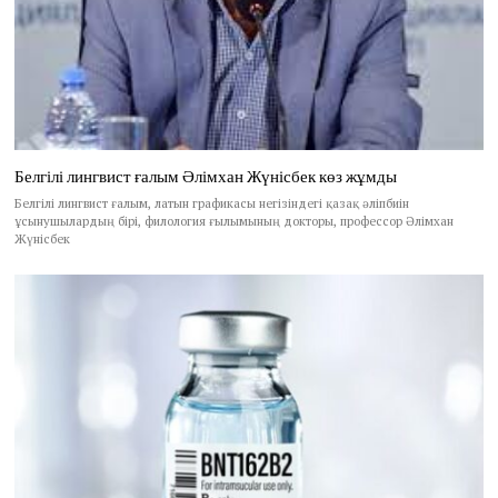
Белгілі лингвист ғалым Әлімхан Жүнісбек көз жұмды
Белгілі лингвист ғалым, латын графикасы негізіндегі қазақ әліпбиін
ұсынушылардың бірі, филология ғылымының докторы, профессор Әлімхан
Жүнісбек