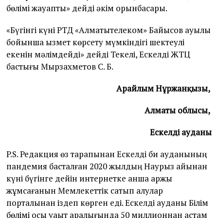
бөлімі жауапты» дейді әкім орынбасары.
«Бүгінгі күні РТД «Алматытелеком» Байысов ауылы
бойынша қызмет көрсету мүмкіндігі шектеулі
екенін мәлімдейді» дейді Текелі, Ескелді ЖТЦ
бастығы Мырзахметов С. Б.
Арайлым Нұржанқызы,
Алматы облысы,
Ескелді ауданы
P.S. Редакция өз тарапынан Ескелді би ауданының
пандемия басталған 2020 жылдың Наурыз айынан
күні бүгінге дейін интернетке қанша қаржы
жұмсағанын Мемлекеттік сатып алулар
порталынан іздеп көрген еді. Ескелді ауданы Білім
бөлімі осы уақыт аралығында 50 миллионнан астам