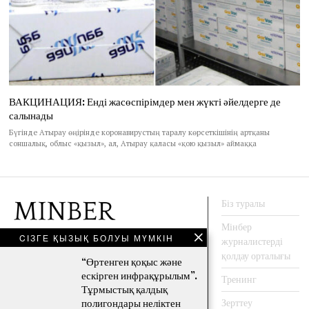
ВАКЦИНАЦИЯ: Енді жасөспірімдер мен жүкті әйелдерге де
салынады
Бүгінде Атырау өңірінде коронавирустың таралу көрсеткішінің артқаны
соншалық, облыс «қызыл», ал, Атырау қаласы «қою қызыл» аймаққа
Біз туралы
Мінбер
CІЗГЕ ҚЫЗЫҚ БОЛУЫ МҮМКІН
журналистерді
АҚПАРАТ АГЕНТТЕГІ
қолдау орталығы
“Өртенген қоқыс және
ескірген инфрақұрылым”.
Тренинг
Тұрмыстық қалдық
Facebook
Twitter
Instagram
YouTube
полигондары неліктен
Зерттеу