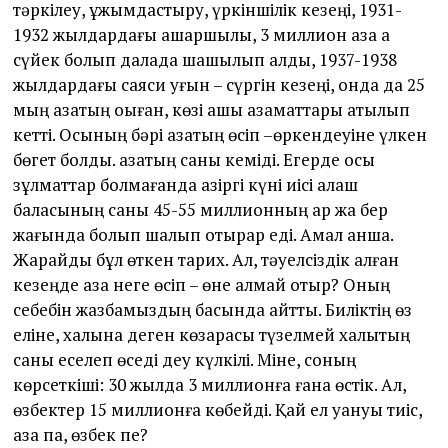
тәркілеу, ұжымдастыру, үркіншілік кезеңі, 1931-
1932 жылдардағы ашаршылық, 3 миллион қазақ ақ
сүйек болып далада шашылып қалды, 1937-1938
жылдардағы саяси қуғын – сүргін кезеңі, онда да 25
мың қазақтың оқыған, көзі ашық азаматтары атылып
кетті. Осының бәрі қазақтың өсіп –өркендеуіне үлкен
бөгет болды. қазақтың саны кеміді. Егерде осы
зұлматтар болмағанда қазіргі күні иісі алаш
баласының саны 45-55 миллионның ар жақ бер
жағында болып шалқып отырар еді. Амал қанша.
Жарайды бұл өткен тарих. Ал, тәуелсіздік алған
кезеңде қазақ неге өсіп – өне алмай отыр? Оның
себебін жазбамыздың басында айттық. Биліктің өз
еліне, халқына деген көзқарасы түзелмей халықтың
саны еселеп өседі деу күлкілі. Міне, соның
көрсеткіші: 30 жылда 3 миллионға ғана өстік. Ал,
өзбектер 15 миллионға көбейді. Қай ел қуануы тиіс,
қазақ па, өзбек пе?