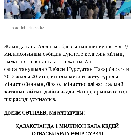
фото: Inbusiness.kz
Жақында ғана Алматы облысының шенеуніктері 19
миллионыншы сәбидің дүниеге келгенін айтып,
тымақтарын аспанға атып жатты. Ал,
саясаттанушылар Елбасы Нұрсұлтан Назарбаевтың
2015 жылы 20 миллиондық межеге жету туралы
міндет қойғанын, бірақ ол міндетке әлі жете алмай
жатқанын айтып дабыл қағуда. Назарларыңызға сол
пікірлерді ұсынамыз.
Досым СӘТПАЕВ, саясаттанушы:
ҚАЗАҚСТАНДА 1 МИЛЛИОН БАЛА КЕДЕЙ
ОТБАСЫЛАРДА ӨМІР СҮРЕДІ