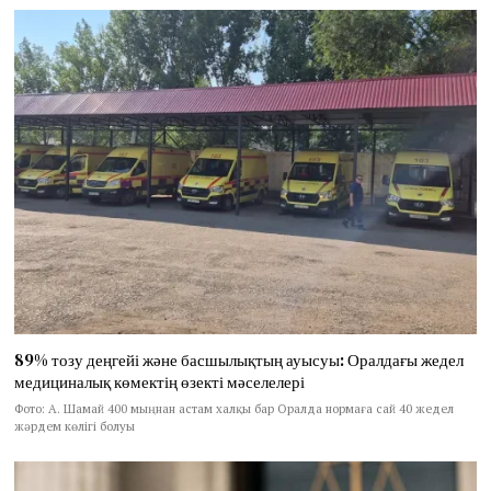
89% тозу деңгейі және басшылықтың ауысуы: Оралдағы жедел
медициналық көмектің өзекті мәселелері
Фото: А. Шамай 400 мыңнан астам халқы бар Оралда нормаға сай 40 жедел
жәрдем көлігі болуы