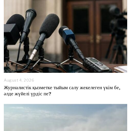
August 4, 2026
A
u
Журналистік қызметке тыйым салу жекелеген үкім бе,
g
әлде жүйелі үрдіс пе?
u
s
t
4
,
2
0