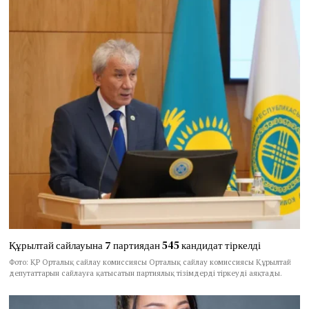
Құрылтай сайлауына 7 партиядан 545 кандидат тіркелді
Фото: ҚР Орталық сайлау комиссиясы Орталық сайлау комиссиясы Құрылтай
депутаттарын сайлауға қатысатын партиялық тізімдерді тіркеуді аяқтады.