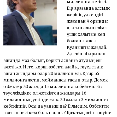
миллионға жетіпті.
Бір қарағанда әлемде
жерінің үлкендігі
жағынан 9 орынды
алатын алып еліміз
үшін халықтың көп
болғаны жақсы.
Қуанышты жағдай.
Ал екінші қырынан
алғанда мәз болып, бөрікті аспанға атудың еш
қажеті жоқ. Неге, көрші өзбекті алайық, тәуелсіздік
алған жылдары олар 20 миллион еді. Қазір 35
миллионға жетіп, мейманасы тасып отыр. Демек
өзбектер 30 жылда 15 миллионға көбейген. Біз
тәуелсіздікке қол жеткізген жылдары 16
миллионның үстінде едік. 30 жылда 3 миллионға
көбейіппіз. Осы да қуаныш па? Білмедім. Өзбектен
қазақтың несі кем болып қалды? Қазақтың өсіп –өнуіне