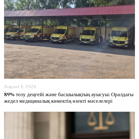
August 4, 2026
89% тозу деңгейі және басшылықтың ауысуы: Оралдағы
жедел медициналық көмектің өзекті мәселелері