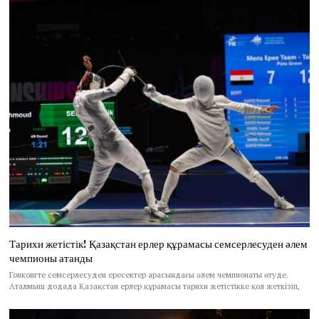
Тарихи жетістік! Қазақстан ерлер құрамасы семсерлесуден әлем
чемпионы атанды
Гонконгте семсерлесуден ересектер арасындағы әлем чемпионаты өтуде.
Аталмыш додада Қазақстан ерлер құрамасы тарихи жетістікке қол жеткізіп,