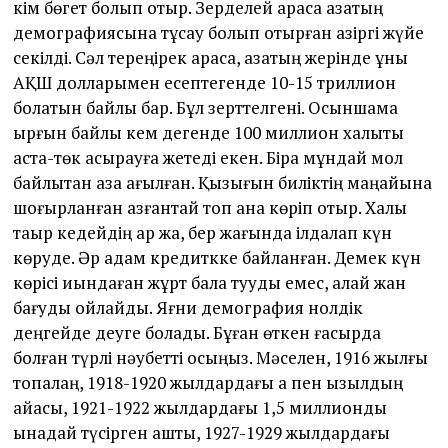
кім бөгет болып отыр. Зерделей қарасақ қазақтың
демографиясына тұсау болып отырған қазіргі жүйе
секілді. Сәл тереңірек қарасақ, қазақтың жерінде құны
АҚШ долларымен есептегенде 10-15 триллион
болатын байлық бар. Бұл зерттелгені. Осыншама
ырғын байлық кем дегенде 100 миллион халықты
аста-төк асырауға жетеді екен. Бірақ мұндай мол
байлықтан қазақ қағылған. Қызығын биліктің маңайына
шоғырланған азғантай топ қана көріп отыр. Халық
тақыр кедейдің ар жақ, бер жағында ілдалап күн
көруде. Әр адам кредиткке байланған. Демек күн
көрісі қиындаған жұрт бала тууды емес, қалай жан
бағуды ойлайды. Яғни демография нолдік
деңгейде деуге болады. Бұған өткен ғасырда
болған түрлі нәубетті қосыңыз. Мәселен, 1916 жылғы
топалаң, 1918-1920 жылдардағы ақ пен қызылдың
айқасы, 1921-1922 жылдардағы 1,5 миллионды
қынадай түсірген аштық, 1927-1929 жылдардағы