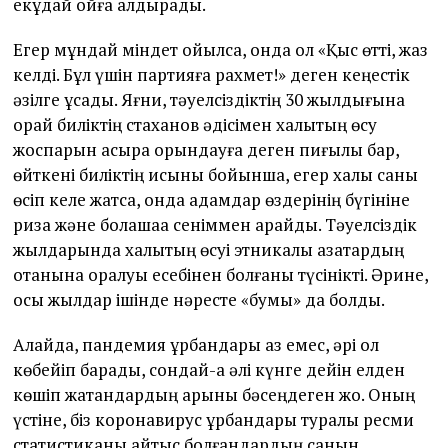
екұдай ойға қалдырады.
Егер мұндай міндет қойылса, онда ол «Қыс өтті, жаз
келді. Бұл үшін партияға рахмет!» деген кеңестік
әзілге ұқсады. Яғни, тәуелсіздіктің 30 жылдығына
орай биліктің стаханов әдісімен халықтың өсу
жоспарын асыра орындауға деген пиғылы бар,
өйткені биліктің қисыны бойынша, егер халық саны
өсіп келе жатса, онда адамдар өздерінің бүгініне
риза және болашаққа сеніммен қарайды. Тәуелсіздік
жылдарында халықтың өсуі этникалық қазақтардың
отанына оралуы есебінен болғаны түсінікті. Әрине,
осы жылдар ішінде нәресте «бумы» да болды.
Алайда, пандемия құрбандары аз емес, әрі ол
көбейіп барады, сондай-ақ әлі күнге дейін елден
көшіп жатқандардың қарқыны бәсеңдеген жоқ. Оның
үстіне, біз коронавирус құрбандары туралы ресми
статистиканы қайтыс болғандардың санын