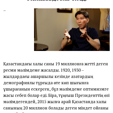
–
Қазақстандағы халық саны 19 миллионға жетті деген
ресми мәлімдеме жасалды. 1920, 1930 –
жылдардағы ашаршылық кезінде қазақтардың
демографиялық тұрғыда өте көп шығынға
ұшырағанын ескерсек, бұл мәлімдеме оптимизмге
жақсы себеп болар еді. Бірақ, тұңғыш Президенттің өзі
мәлімдегендей, 2015 жылға қарай Қазақстанда халық
санының 20 миллион болады деген міндет қойғаны