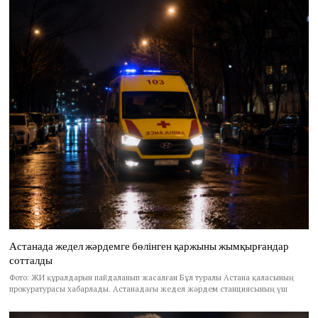
Астанада жедел жәрдемге бөлінген қаржыны жымқырғандар
сотталды
Фото: ЖИ құралдарын пайдаланып жасалған Бұл туралы Астана қаласының
прокуратурасы хабарлады. Астанадағы жедел жәрдем станциясының үш