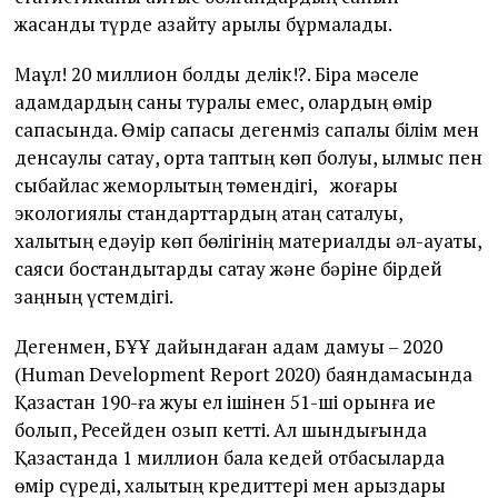
жасанды түрде азайту арқылы бұрмаладық.
Мақұл! 20 миллион болдық делік!?. Бірақ мәселе
адамдардың саны туралы емес, олардың өмір
сапасында. Өмір сапасы дегенміз сапалы білім мен
денсаулық сақтау, орта таптың көп болуы, қылмыс пен
сыбайлас жемқорлықтың төмендігі, жоғары
экологиялық стандарттардың қатаң сақталуы,
халықтың едәуір көп бөлігінің материалдық әл-ауқаты,
саяси бостандықтарды сақтау және бәріне бірдей
заңның үстемдігі.
Дегенмен, БҰҰ дайындаған адам дамуы – 2020
(Human Development Report 2020) баяндамасында
Қазақстан 190-ға жуық ел ішінен 51-ші орынға ие
болып, Ресейден озып кетті. Ал шындығында
Қазақстанда 1 миллион бала кедей отбасыларда
өмір сүреді, халықтың кредиттері мен қарыздары