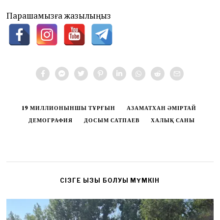
Парақшамызға жазылыңыз
19 МИЛЛИОНЫНШЫ ТҰРҒЫН
АЗАМАТХАН ӘМІРТАЙ
ДЕМОГРАФИЯ
ДОСЫМ САТПАЕВ
ХАЛЫҚ САНЫ
CІЗГЕ ҚЫЗЫҚ БОЛУЫ МҮМКІН