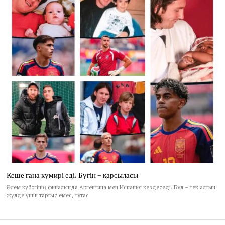
Кеше ғана кумирі еді. Бүгін – қарсыласы
Әлем кубогінің финалында Аргентина мен Испания кездеседі. Бұл – тек алтын
жүлде үшін тартыс емес, тұтас