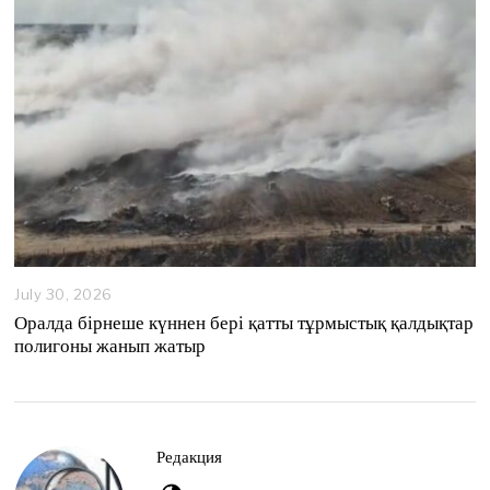
2
6
July 30, 2026
Оралда бірнеше күннен бері қатты тұрмыстық қалдықтар
полигоны жанып жатыр
Редакция