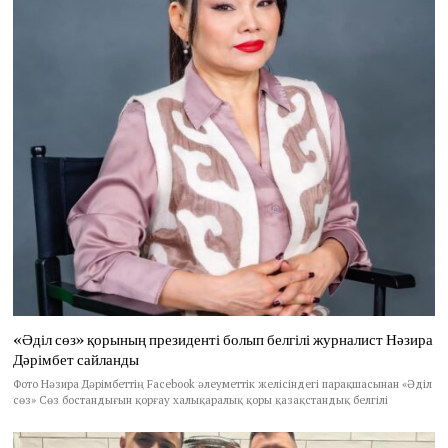
«Әділ сөз» қорының президенті болып белгілі журналист Нәзира
Дәрімбет сайланды
Фото Нәзира Дәрімбеттің Facebook әлеуметтік желісіндегі парақшасынан «Әділ
сөз» Сөз бостандығын қорғау халықаралық қоры қазақстандық белгілі