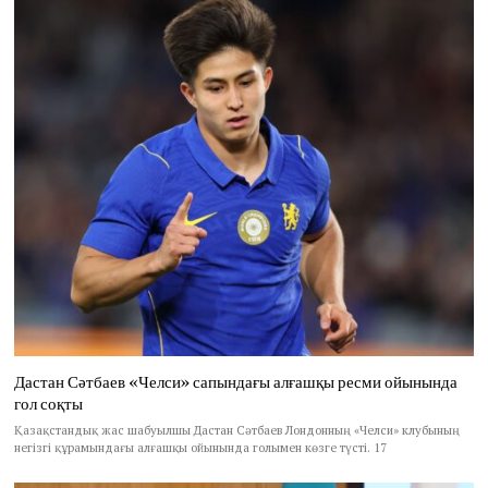
Дастан Сәтбаев «Челси» сапындағы алғашқы ресми ойынында
гол соқты
Қазақстандық жас шабуылшы Дастан Сәтбаев Лондонның «Челси» клубының
негізгі құрамындағы алғашқы ойынында голымен көзге түсті. 17