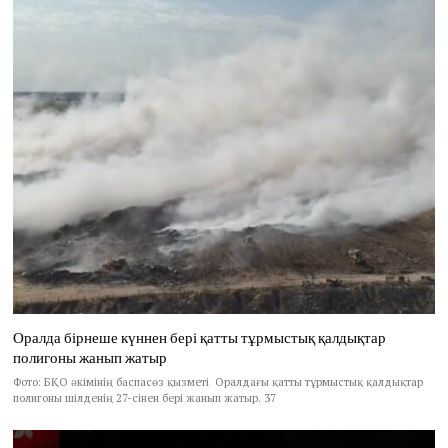
Оралда бірнеше күннен бері қатты тұрмыстық қалдықтар
полигоны жанып жатыр
Фото: БҚО әкімінің баспасөз қызметі Оралдағы қатты тұрмыстық қалдықтар
полигоны шілденің 27-сінен бері жанып жатыр. 37