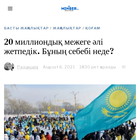
БАСТЫ ЖАҢАЛЫҚТАР
/
ЖАҢАЛЫҚТАР
/
ҚОҒАМ
20 миллиондық межеге әлі
жетпедік. Бұның себебі неде?
Редакция
August 6, 2021
A
1830 рет қаралды
u
g
u
s
t
6
,
2
0
2
1