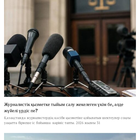
Журналистік қызметке тыйым салу жекелеген үкім бе, әлде
жүйелі үрдіс пе?
Қазақстанда журналистердің кәсіби қызметіне қойылатын шектеулер соңғы
уақытта бірнеше іс бойынша көрініс тапты. 2026 жылғы 31