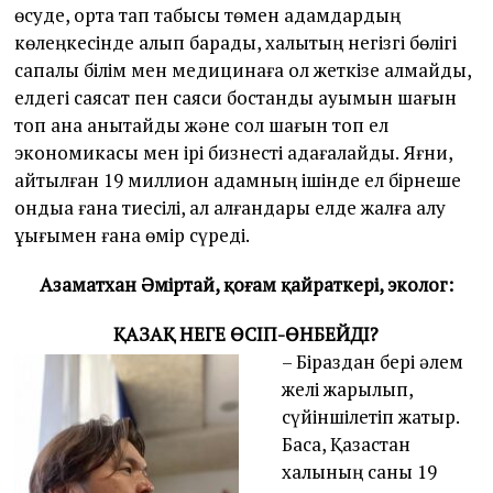
өсуде, орта тап табысы төмен адамдардың
көлеңкесінде қалып барады, халықтың негізгі бөлігі
сапалы білім мен медицинаға қол жеткізе алмайды,
елдегі саясат пен саяси бостандық ауқымын шағын
топ қана анықтайды және сол шағын топ ел
экономикасы мен ірі бизнесті қадағалайды. Яғни,
айтылған 19 миллион адамның ішінде ел бірнеше
ондыққа ғана тиесілі, ал қалғандары елде жалға алу
құқығымен ғана өмір сүреді.
Азаматхан Әміртай, қоғам қайраткері, эколог:
ҚАЗАҚ НЕГЕ ӨСІП-ӨНБЕЙДІ?
– Біраздан бері әлем
желі жарылып,
сүйіншілетіп жатыр.
Бақсақ, Қазақстан
халқының саны 19