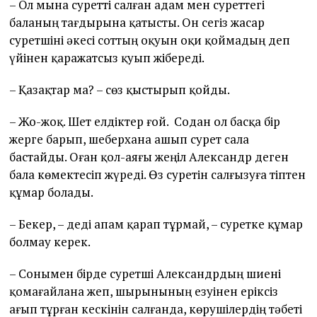
– Ол мына суретті салған адам мен суреттегі
баланың тағдырына қатысты. Он сегіз жасар
суретшіні әкесі соттың оқуын оқи қоймадың деп
үйінен қаражатсыз қуып жібереді.
– Қазақтар ма? – сөз қыстырып қойды.
– Жо-жоқ. Шет елдіктер ғой. Содан ол басқа бір
жерге барып, шеберхана ашып сурет сала
бастайды. Оған қол-аяғы жеңіл Александр деген
бала көмектесіп жүреді. Өз суретін салғызуға тіптен
құмар болады.
– Бекер, – деді апам қарап тұрмай, – суретке құмар
болмау керек.
– Сонымен бірде суретші Александрдың шиені
қомағайлана жеп, шырынының езуінен еріксіз
ағып тұрған кескінін салғанда, көрушілердің тәбеті