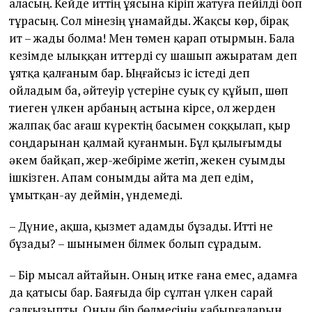
аласың. Кейде иттің ұясына кіріп жатуға пейілді боп
тұрасың. Сол мінезің ұнамайды. Жақсы көр, бірақ
ит – жады болма! Мен төмен қарап отырмын. Бала
кезімде ылыққан иттерді су шашып ажыратам деп
ұятқа қалғаным бар. Ыңғайсыз іс істеді деп
ойладым ба, әйтеуір үстеріне суық су құйып, шөп
тиеген үлкен арбаның астына кірсе, ол жерден
жалпақ бас ағаш күректің басымен соққылап, қыр
соңдарынан қалмай қуғанмын. Бұл қылығымды
әкем байқап, жер-жебіріме жетіп, жекен суымды
ішкізген. Апам сонымды айта ма деп едім,
ұмытқан-ау деймін, үндемеді.
– Дүние, ақша, қызмет адамды бұзады. Итті не
бұзады? – шынымен білмек болып сұрадым.
– Бір мысал айтайын. Оның итке ғана емес, адамға
да қатысы бар. Баяғыда бір сұлтан үлкен сарай
салғызыпты. Оның бір бөлмесінің қабырғаларын,