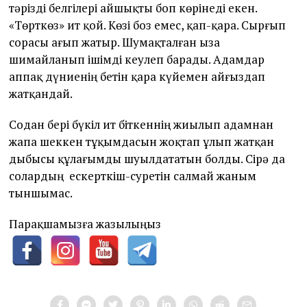
тәрізді белгілері айшықты боп көрінеді екен.
«Төрткөз» ит қой. Көзі боз емес, қап-қара. Сырғып
сорасы ағып жатыр. Шумақталған ыза
шимайланып ішімді кеулеп барады. Адамдар
аппақ дүниенің бетін қара күйемен айғыздап
жатқандай.
Содан бері бүкіл ит біткеннің жиылып адамнан
жапа шеккен тұқымдасын жоқтап ұлып жатқан
дыбысы құлағымды шуылдататын болды. Сірә да
солардың ескерткіш-суретін салмай жаным
тыншымас.
Парақшамызға жазылыңыз