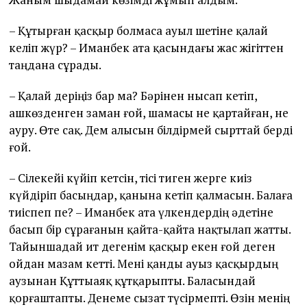
– Құтырған қасқыр болмаса ауыл шетіне қалай
келіп жүр? – Иманбек ата қасындағы жас жігіттен
таңдана сұрады.
– Қалай деріңіз бар ма? Бәрінен нысап кетіп,
ашкөзденген заман ғой, шамасы не қартайған, не
ауру. Өте сақ. Дем алысын білдірмей сырттай берді
ғой.
– Сілекейі күйіп кетсін, тісі тиген жерге киіз
күйдіріп басыңдар, қанына кетіп қалмасын. Балаға
тиіспеп пе? – Иманбек ата үлкендердің әдетіне
басып бір сұрағанын қайта-қайта нақтылап жатты.
Тайыншадай ит дегенім қасқыр екен ғой деген
ойдан мазам кетті. Мені қанды ауыз қасқырдың
аузынан Құттыаяқ құтқарыпты. Баласындай
қорғаштапты. Денеме сызат түсірмепті. Өзін менің