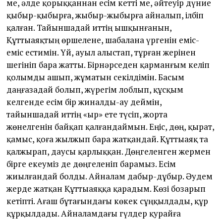
ме, әлде қорыққаннан есім кетті ме, әйтеуір дүние
қыбыр-қыбырға, жыбыр-жыбырға айналып, ілбіп
қалған. Тайыншадай иттің ышқынғанын,
Құттыаяқтың өршелене, шабалана үргенін еміс-
еміс естимін. Үй, ауыл алыстап, тұрған жерінен
шегініп бара жатты. Бірнәрседен қарманғым келіп
қолымды ашып, жұматын секілдімін. Басым
даңғазадай болып, жүрегім лоблып, құсқым
келгенде есім бір жиналды-ау деймін,
тайыншадай иттің «ыр» ете түсіп, жорта
жөнелгенін байқап қалғандаймын. Еңіс, дөң, қырат,
қамыс, қоға жылжып бара жатқандай. Құттыаяқ та
қалжырап, даусы қарлыққан. Дөңгеленген жермен
бірге екеуміз де дөңгеленіп барамыз. Есім
жиылғандай болды. Айналам дабыр-дұбыр. Әудем
жерде жатқан Құттыаяққа қарадым. Көзі бозарып
кетіпті. Ағаш бұтағындағы көкек сұңқылдады, құр
құрқылдады. Айналамдағы гүлдер қурайға