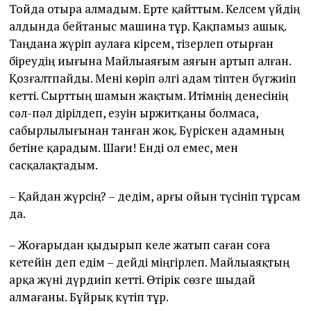
Тойда отыра алмадым. Ерте қайттым. Келсем үйдің
алдында бейтаныс машина тұр. Қақпамыз ашық.
Таңдана жүріп аулаға кірсем, тізерлеп отырған
біреудің иығына Майлыаяғым аяғын артып алған.
Қозғалтпайды. Мені көріп әлгі адам тіптен бүгжиіп
кетті. Сырттың шамын жақтым. Итімнің денесінің
сәл-пәл дірілдеп, езуін ыржитқаны болмаса,
сабырлылығынан танған жоқ. Бүріскен адамның
бетіне қарадым. Шағи! Енді ол емес, мен
сасқалақтадым.
– Қайдан жүрсің? – дедім, арғы ойын түсініп тұрсам
да.
– Жоғарыдан қыдырып келе жатып саған соға
кетейін деп едім – дейді міңгірлеп. Майлыаяқтың
арқа жүні дүрдиіп кетті. Өтірік сөзге шыдай
алмағаны. Бұйрық күтіп тұр.