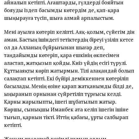
айналып кетіпті. Ағаштарды, гүлдерді бояйтын
бояуды іздеп басымды көтердім де, қап-қара
шыңырауға түсіп, шыға алмай арпалыстым.
Мені ауылға көтеріп келіпті. Аяқ-қолым, сүйегім дін
аман. Бастың ішіндегі тетіктердің біреуі үзіліп кетсе
ол да Алланың бұйрығынан шығар деп,
таңдайымды көтеріп, қара ешкінің өкпесімен
аластап, жатқызып қойды. Киіз үйдің есігі түрулі.
Құттыаяқты көріп жатырмын. Тілі алақандай болып
салақтап кетіпті. Екі бүйірі деміккеннен көтеріліп
басылады. Менің өзіне қарап жатқанымды білді де,
ыңыранып орнынан сүйретіліп тұрғысы келді.
Қарны жарылыпты, ішегі шұбатылып жатыр.
Көршы, сынықшы Иманбек ата келіп ішегін ішіне
тығып, қарнын тікті. Иттің қабағы, ұрты салбырап
кетіпті.
Жаным шыдамай көзімді жұмып алдым.