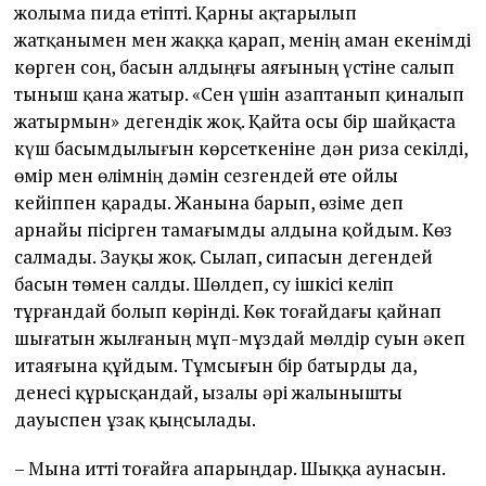
жолыма пида етіпті. Қарны ақтарылып
жатқанымен мен жаққа қарап, менің аман екенімді
көрген соң, басын алдыңғы аяғының үстіне салып
тыныш қана жатыр. «Сен үшін азаптанып қиналып
жатырмын» дегендік жоқ. Қайта осы бір шайқаста
күш басымдылығын көрсеткеніне дән риза секілді,
өмір мен өлімнің дәмін сезгендей өте ойлы
кейіппен қарады. Жанына барып, өзіме деп
арнайы пісірген тамағымды алдына қойдым. Көз
салмады. Зауқы жоқ. Сылап, сипасын дегендей
басын төмен салды. Шөлдеп, су ішкісі келіп
тұрғандай болып көрінді. Көк тоғайдағы қайнап
шығатын жылғаның мұп-мұздай мөлдір суын әкеп
итаяғына құйдым. Тұмсығын бір батырды да,
денесі құрысқандай, ызалы әрі жалынышты
дауыспен ұзақ қыңсылады.
– Мына итті тоғайға апарыңдар. Шыққа аунасын.