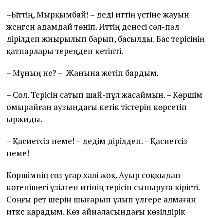
–Біттің, Мырқымбай! – деді иттің үстіне жауын
жеңген адамдай төніп. Иттің денесі сәл-пәл
дірілдеп жиырылып барып, басылды. Бас терісінің
қатпарлары тереңдеп кетіпті.
– Мұның не? – Жанына жетіп бардым.
– Сол. Терісін сатып шай-пұл жасаймын. – Көршім
омырайған аузындағы кетік тістерін көрсетіп
ыржиды.
– Қасиетсіз неме! – дедім дірілдеп. – Қасиетсіз
неме!
Көршімнің сөз ұғар халі жоқ. Ауыр соққыдан
көтенішегі үзілген итінің терісін сыпыруға кірісті.
Соңғы рет шерін шығарып ұлып үлгере алмаған
итке қарадым. Көз айналасындағы көзілдірік