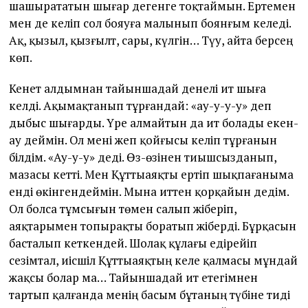
шашырататын шығар дегенге тоқтаймын. Ертемен
мен де келіп сол бояуға малынып боянғым келеді.
Ақ, қызыл, қызғылт, сары, күлгін… Түу, айта берсең
көп.
Кенет алдымнан тайыншадай денелі ит шыға
келді. Ақымақтанып тұрғандай: «ау-у-у-у» деп
дыбыс шығарды. Үре алмайтын да ит болады екен-
ау деймін. Ол мені жеп қойғысы келіп тұрғанын
білдім. «Ау-у-у» деді. Өз-өзінен тиышсызданып,
мазасы кетті. Мен Құттыаяқты ертіп шықпағаныма
енді өкінгендеймін. Мына иттен қорқайын дедім.
Ол болса тұмсығын төмен салып жіберіп,
аяқтарымен топырақты боратып жіберді. Бұрқасын
басталып кеткендей. Шолақ құлағы едірейіп
сезімтал, иісшіл Құттыаяқтың келе қалмасы мұндай
жақсы болар ма… Тайыншадай ит етегімнен
тартып қалғанда менің басым бұтаның түбіне тиді