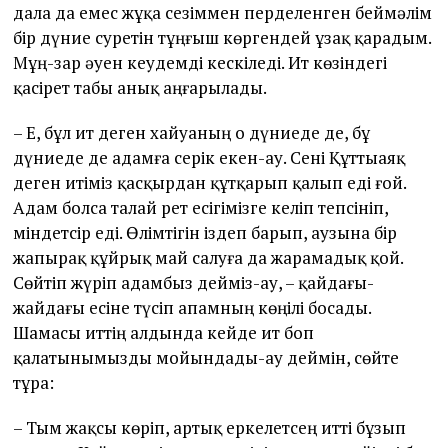
дала да емес жұқа сезіммен перделенген беймәлім
бір дүние суретін тұңғыш көргендей ұзақ қарадым.
Мұң-зар әуен кеудемді кескіледі. Ит көзіндегі
қасірет табы анық аңғарылады.
– Е, бұл ит деген хайуаның о дүниеде де, бұ
дүниеде де адамға серік екен-ау. Сені Құттыаяқ
деген итіміз қасқырдан құтқарып қалып еді ғой.
Адам болса талай рет есігімізге келіп тепсініп,
міндетсір еді. Өлімтігін іздеп барып, аузына бір
жапырақ құйрық май салуға да жарамадық қой.
Сөйтіп жүріп адамбыз дейміз-ау, – қайдағы-
жайдағы есіне түсіп апамның көңілі босады.
Шамасы иттің алдында кейде ит боп
қалатынымызды мойындады-ау деймін, сөйте
тұра:
– Тым жақсы көріп, артық еркелетсең итті бұзып