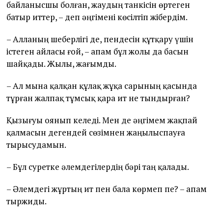
байланысшы болған, жаудың танкісін өртеген
батыр иттер, – деп әңгімені көсілтіп жібердім.
– Алланың шеберлігі де, пендесін құтқару үшін
істеген айласы ғой, – апам бұл жолы да басын
шайқады. Жылы, жағымды.
– Ал мына қалқан құлақ жұқа сарының қасында
тұрған жалпақ тұмсық қара ит не тындырған?
Қызығуы оянып келеді. Мен де әңгімем жақпай
қалмасын дегендей сөзімнен жаңылыспауға
тырысудамын.
– Бұл суретке әлемдегілердің бәрі таң қалады.
– Әлемдегі жұртың ит пен бала көрмеп пе? – апам
тыржиды.