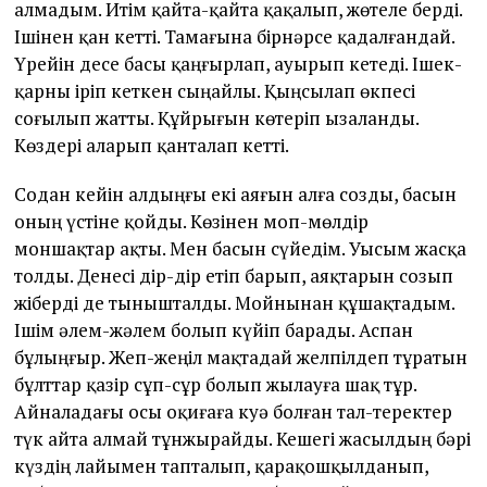
алмадым. Итім қайта-қайта қақалып, жөтеле берді.
Ішінен қан кетті. Тамағына бірнәрсе қадалғандай.
Үрейін десе басы қаңғырлап, ауырып кетеді. Ішек-
қарны іріп кеткен сыңайлы. Қыңсылап өкпесі
соғылып жатты. Құйрығын көтеріп ызаланды.
Көздері аларып қанталап кетті.
Содан кейін алдыңғы екі аяғын алға созды, басын
оның үстіне қойды. Көзінен моп-мөлдір
моншақтар ақты. Мен басын сүйедім. Уысым жасқа
толды. Денесі дір-дір етіп барып, аяқтарын созып
жіберді де тынышталды. Мойнынан құшақтадым.
Ішім әлем-жәлем болып күйіп барады. Аспан
бұлыңғыр. Жеп-жеңіл мақтадай желпілдеп тұратын
бұлттар қазір сұп-сұр болып жылауға шақ тұр.
Айналадағы осы оқиғаға куә болған тал-теректер
түк айта алмай тұнжырайды. Кешегі жасылдың бәрі
күздің лайымен тапталып, қарақошқылданып,