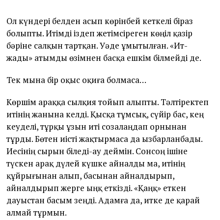
Ол күндері белден асып көрінбей кеткелі біраз
болыпты. Итімді іздеп жетімсіреген көңіл қазір
бәріне салқын тартқан. Уәде ұмытылған. «Ит-
жады» атымды өзімнен басқа ешкім білмейді де.
Тек мына бір оқыс оқиға болмаса…
Көршім араққа сылқия тойып алыпты. Тәлтіректеп
итінің жанына келді. Қысқа тұмсық, сүйір бас, кең
кеуделі, тұрқы ұзын иті созалаңдап орнынан
тұрды. Бөтен иісті жақтырмаса да ызбарланбады.
Иесінің сырын біледі-ау деймін. Сонсоң ішіне
түскен арақ дүлей күшке айналды ма, итінің
құйрығынан алып, басынан айналдырып,
айналдырып жерге ыңқ еткізді. «Қаңқ» еткен
дауыстан басым зеңді. Адамға да, итке де қарай
алмай тұрмын.