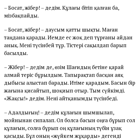
– Босат, жібер! – дедім. Құлағы бітіп қалған ба,
мізбақпайды.
– Босат, жібер! – даусым қатты шықты. Маған
таңдана қарады. Иемде ес жоқ деп тұрғаны айдан
анық. Мені түсінбей тұр. Тістері сақылдап барып
басылды.
– Жібер! – дедім де, өзім Шағидың бетіне қарай
алмай теріс бұрылдым. Тапырақтап басқан аяқ
дыбысы алыстап барады. Итіме қарадым. Басын бір
жағына қисайтып, шоқиып отыр. Тым сүйкімді.
«Жақсы!» дедім. Нені айтқанымды түсінбеді.
– Адалдығың! – дедім құлағын шымшылап,
мойнынан сипалап. Ол болса басын оңға бұрып сол
құлағын, солға бұрып оң құлағының түбін ұзақ
қасыды. Бұл оның «жүйкем жұқарды» дегенді