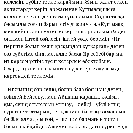
келемін. Түбіне тесіле қараймын. Жылт-жылт еткен
ақ тастарды көріп, ар жағынан Құттыаяқ шыға
келмес пе екен деп тағы сұғынамын. Содан тасқа
басымды соғып барып есімді жиямын. «Құттыаяқ,
мен кейін саған үлкен ескерткіш орнатамын!» деп
онымен іштей сөйлесіп, іштей уәде беремін. «Ит
періште болып келіп қасқырдан құтқарған» деген
сөз сүйегіме сіңді ме, әлде басқа бір себебі бар ма,
ит көрсем үстіне түсіп кетердей өбектеймін.
Олардың кескіні салынған суреттерге аяулымды
көргендей тесілемін.
– Ит жының бар сенің, болар бала боғынан деген,
өзіңдей Бейсекүл мен Айшаны қарашы, кәдімгі
қыз, сенің отырысың мынау, – дейді – үйді иттің
суретіне толтырып, тегің жаман ба, өзің жамансың
ба біле алмадым ғой, – шешем бармағын тістеп
басын шайқайды. Ашумен қабырғадағы суреттерді