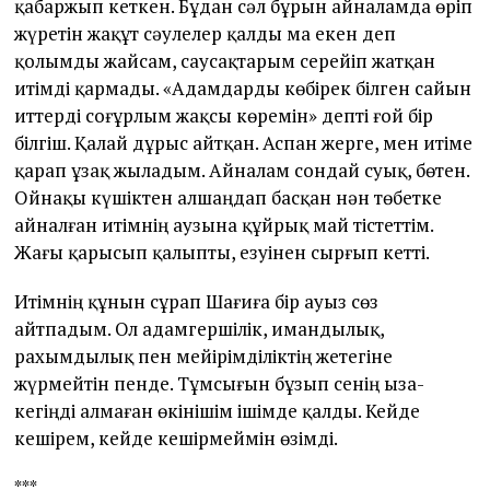
қабаржып кеткен. Бұдан сәл бұрын айналамда өріп
жүретін жақұт сәулелер қалды ма екен деп
қолымды жайсам, саусақтарым серейіп жатқан
итімді қармады. «Адамдарды көбірек білген сайын
иттерді соғұрлым жақсы көремін» депті ғой бір
білгіш. Қалай дұрыс айтқан. Аспан жерге, мен итіме
қарап ұзақ жыладым. Айналам сондай суық, бөтен.
Ойнақы күшіктен алшаңдап басқан нән төбетке
айналған итімнің аузына құйрық май тістеттім.
Жағы қарысып қалыпты, езуінен сырғып кетті.
Итімнің құнын сұрап Шағиға бір ауыз сөз
айтпадым. Ол адамгершілік, имандылық,
рахымдылық пен мейірімділіктің жетегіне
жүрмейтін пенде. Тұмсығын бұзып сенің ыза-
кегіңді алмаған өкінішім ішімде қалды. Кейде
кешірем, кейде кешірмеймін өзімді.
***