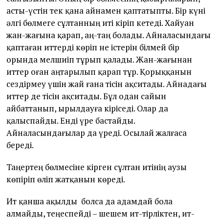
асты-үстін тек қана айнамен қаптатыпты. Бір күні
әлгі бөлмеге сұлтанның иті кіріп кетеді. Хайуан
жан-жағына қарап, аң-таң болады. Айналасындағы
қаптаған иттерді көріп не істерін білмей бір
орында мелшиіп тұрып қалады. Жан-жағынан
иттер оған аңтарылып қарап тұр. Қорыққанын
сездірмеу үшін жай ғана тісін ақситады. Айнадағы
иттер де тісін ақситады. Бұл одан сайын
айбаттанып, ырылдауға кіріседі. Олар да
қалыспайды. Енді үре бастайды.
Айналасындағылар да үреді. Осылай жалғаса
береді.
Таңертең бөлмесіне кірген сұлтан итінің аузы
көпіріп өліп жатқанын көреді.
Ит қанша ақылды болса да адамдай бола
алмайды, теңеспейді – шешем ит-тірліктен, ит-