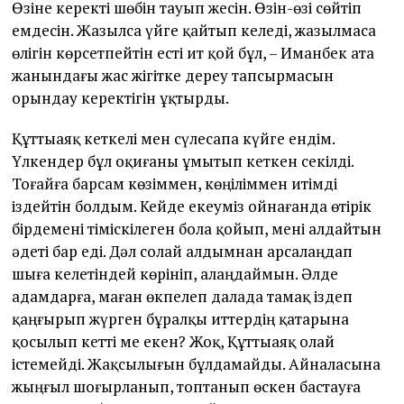
Өзіне керекті шөбін тауып жесін. Өзін-өзі сөйтіп
емдесін. Жазылса үйге қайтып келеді, жазылмаса
өлігін көрсетпейтін есті ит қой бұл, – Иманбек ата
жанындағы жас жігітке дереу тапсырмасын
орындау керектігін ұқтырды.
Құттыаяқ кеткелі мен сүлесапа күйге ендім.
Үлкендер бұл оқиғаны ұмытып кеткен секілді.
Тоғайға барсам көзіммен, көңіліммен итімді
іздейтін болдым. Кейде екеуміз ойнағанда өтірік
бірдемені тіміскілеген бола қойып, мені алдайтын
әдеті бар еді. Дәл солай алдымнан арсалаңдап
шыға келетіндей көрініп, алаңдаймын. Әлде
адамдарға, маған өкпелеп далада тамақ іздеп
қаңғырып жүрген бұралқы иттердің қатарына
қосылып кетті ме екен? Жоқ, Құттыаяқ олай
істемейді. Жақсылығын бұлдамайды. Айналасына
жыңғыл шоғырланып, топтанып өскен бастауға