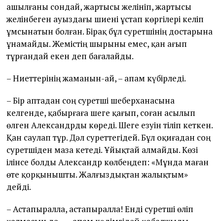
ашылғаны сондай, жартысы желініп, жартысы
желінбеген ауыздағы шиені ұстап көргілері келіп
ұмсынатын болған. Бірақ бұл суретшінің достарына
ұнамайды. Жемістің шырыны емес, қан ағып
тұрғандай екен деп бағалайды.
– Ниеттерінің жаманын-ай, – апам күбірледі.
– Бір аптадан соң суретші шеберханасына
келгенде, қабырғаға шеге қағып, соған асылып
өлген Александрды көреді. Шеге езуін тіліп кеткен.
Қан саулап тұр. Дәл суреттегідей. Бұл оқиғадан соң
суретшіден маза кетеді. Ұйықтай алмайды. Көзі
ілінсе болды Александр көлбеңдеп: «Мұнда маған
өте қорқынышты. Жалғыздықтан жалықтым»
дейді.
– Астапыралла, астапыралла! Енді суретші өліп