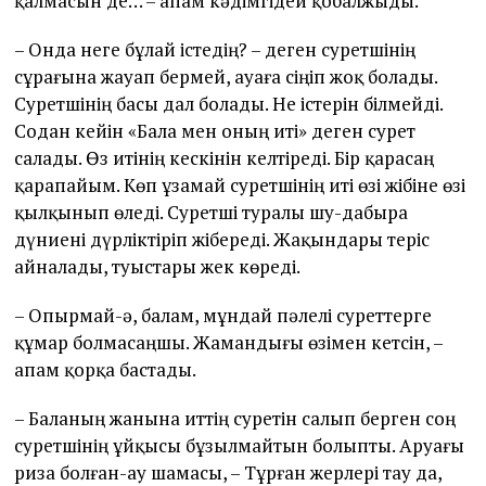
қалмасын де… – апам кәдімгідей қобалжыды.
– Онда неге бұлай істедің? – деген суретшінің
сұрағына жауап бермей, ауаға сіңіп жоқ болады.
Суретшінің басы дал болады. Не істерін білмейді.
Содан кейін «Бала мен оның иті» деген сурет
салады. Өз итінің кескінін келтіреді. Бір қарасаң
қарапайым. Көп ұзамай суретшінің иті өзі жібіне өзі
қылқынып өледі. Суретші туралы шу-дабыра
дүниені дүрліктіріп жібереді. Жақындары теріс
айналады, туыстары жек көреді.
– Опырмай-ә, балам, мұндай пәлелі суреттерге
құмар болмасаңшы. Жамандығы өзімен кетсін, –
апам қорқа бастады.
– Баланың жанына иттің суретін салып берген соң
суретшінің ұйқысы бұзылмайтын болыпты. Аруағы
риза болған-ау шамасы, – Тұрған жерлері тау да,