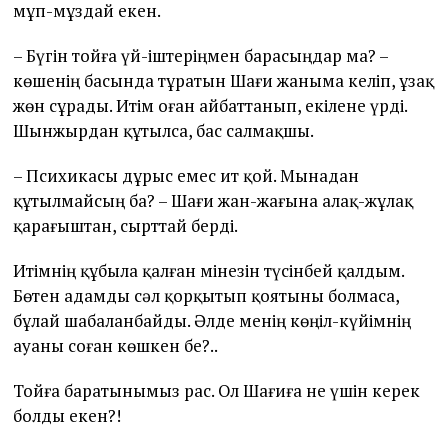
мұп-мұздай екен.
– Бүгін тойға үй-іштеріңмен барасыңдар ма? –
көшенің басында тұратын Шағи жаныма келіп, ұзақ
жөн сұрады. Итім оған айбаттанып, екілене үрді.
Шынжырдан құтылса, бас салмақшы.
– Психикасы дұрыс емес ит қой. Мынадан
құтылмайсың ба? – Шағи жан-жағына алақ-жұлақ
қарағыштан, сырттай берді.
Итімнің құбыла қалған мінезін түсінбей қалдым.
Бөтен адамды сәл қорқытып қоятыны болмаса,
бұлай шабаланбайды. Әлде менің көңіл-күйімнің
ауаны соған көшкен бе?..
Тойға баратынымыз рас. Ол Шағиға не үшін керек
болды екен?!