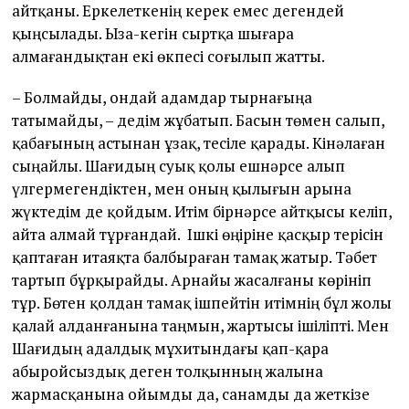
айтқаны. Еркелеткенің керек емес дегендей
қыңсылады. Ыза-кегін сыртқа шығара
алмағандықтан екі өкпесі соғылып жатты.
– Болмайды, ондай адамдар тырнағыңа
татымайды, – дедім жұбатып. Басын төмен салып,
қабағының астынан ұзақ, тесіле қарады. Кінәлаған
сыңайлы. Шағидың суық қолы ешнәрсе алып
үлгермегендіктен, мен оның қылығын арына
жүктедім де қойдым. Итім бірнәрсе айтқысы келіп,
айта алмай тұрғандай. Ішкі өңіріне қасқыр терісін
қаптаған итаяқта балбыраған тамақ жатыр. Тәбет
тартып бұрқырайды. Арнайы жасалғаны көрініп
тұр. Бөтен қолдан тамақ ішпейтін итімнің бұл жолы
қалай алданғанына таңмын, жартысы ішіліпті. Мен
Шағидың адалдық мұхитындағы қап-қара
абыройсыздық деген толқынның жалына
жармасқанына ойымды да, санамды да жеткізе