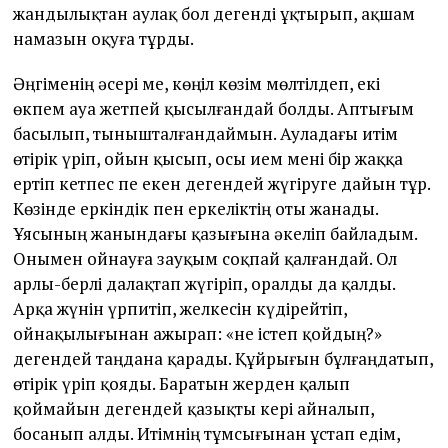
жандылықтан аулақ бол дегенді ұқтырып, ақшам
намазын оқуға тұрды.
Әңгіменің әсері ме, көңіл көзім мөлтілдеп, екі
өкпем ауа жетпей қысылғандай болды. Аптығым
басылып, тынышталғандаймын. Ауладағы итім
өтірік үріп, ойын қысып, осы ием мені бір жаққа
ертіп кетпес пе екен дегендей жүгіруге дайын тұр.
Көзінде еркіндік пен еркеліктің оты жанады.
Ұясының жанындағы қазығына әкеліп байладым.
Онымен ойнауға зауқым соқпай қалғандай. Ол
арлы-берлі далақтап жүгіріп, оралды да қалды.
Арқа жүнін үрпитіп, желкесін күдірейтіп,
ойнақылығынан ажырап: «не істеп қойдың?»
дегендей таңдана қарады. Құйрығын бұлғаңдатып,
өтірік үріп қояды. Баратын жерден қалып
қоймайын дегендей қазықты кері айналып,
босанып алды. Итімнің тұмсығынан ұстап едім,