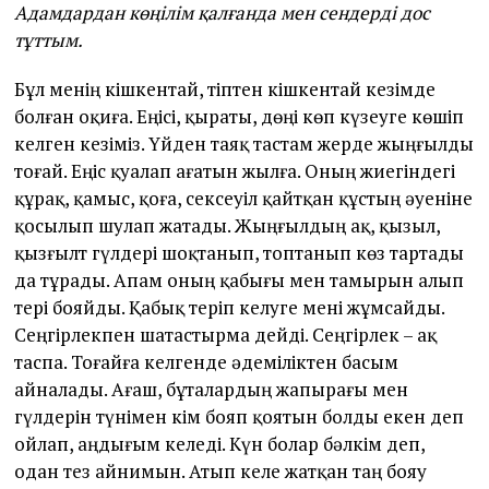
Адамдардан көңілім қалғанда мен сендерді дос
тұттым.
Бұл менің кішкентай, тіптен кішкентай кезімде
болған оқиға. Еңісі, қыраты, дөңі көп күзеуге көшіп
келген кезіміз. Үйден таяқ тастам жерде жыңғылды
тоғай. Еңіс қуалап ағатын жылға. Оның жиегіндегі
құрақ, қамыс, қоға, сексеуіл қайтқан құстың әуеніне
қосылып шулап жатады. Жыңғылдың ақ, қызыл,
қызғылт гүлдері шоқтанып, топтанып көз тартады
да тұрады. Апам оның қабығы мен тамырын алып
тері бояйды. Қабық теріп келуге мені жұмсайды.
Сеңгірлекпен шатастырма дейді. Сеңгірлек – ақ
таспа. Тоғайға келгенде әдеміліктен басым
айналады. Ағаш, бұталардың жапырағы мен
гүлдерін түнімен кім бояп қоятын болды екен деп
ойлап, аңдығым келеді. Күн болар бәлкім деп,
одан тез айнимын. Атып келе жатқан таң бояу