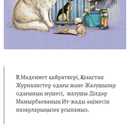
1
ҚР Мәдениет қайраткері, Қазақстан
Журналистер одағы және Жазушылар
одағының мүшесі, жазушы Ділдәр
Мамырбаеваның Ит-жады әңімесін
назарларыңызға ұсынамыз.