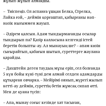
жұлып-жұлып алмақшы.
– Тиіспеңіз. Ол аспанға ұшқан Белка, Стрелка,
Лайка ғой, – деймін қорғаштап, қабырғаны нәп-
нәзік иығыммен жауып.
– Әдірем қалсын. Адам тындырмағанды осылар
тындырып па? Қазір кәлләсына келгенді істей
беретін болыпты-ау. Ал мынауың ше? – апам көзін
сығырайтып, қабағын шытып, суреттерге жаулана
қарайды.
– Дахштейн деген таудың мұзы еріп, сел болғанда
5 күн бойы күні-түні дем алмай селден адамдарды
құтқарған овчарка. – Мейірімі оянып, жүрегі жылып
кетті-ау деймін, суреттің бетін жұмсақ сипап өтті.
Мен де қуана түсіп:
– Апа, мынау соғыс кезінде хат тасыған,