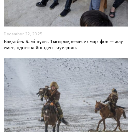
December 22, 2025
D
e
Бақытбек Бәмішұлы. Тығырық немесе смартфон — жау
c
емес, «дос» кейпіндегі тәуелділік
e
m
b
e
r
2
3
,
2
0
2
5