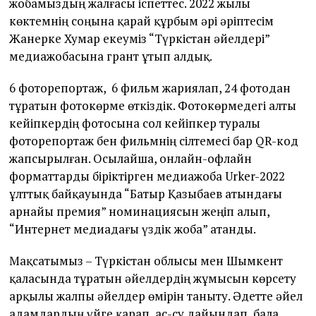
жобамыздың жалғасы іспеттес. 2022 жылы
көктемнің соңына қарай құрбым әрі әріптесім
Жанерке Хумар екеуміз “Түркістан әйелдері”
медиажобасына грант ұтып алдық.
6 фоторепортаж, 6 фильм жариялап, 24 фотодан
тұратын фотокөрме өткіздік. Фотокөрмедегі алты
кейіпкердің фотосына сол кейіпкер туралы
фоторепортаж бен фильмнің сілтемесі бар QR-код
жапсырылған. Осылайша, онлайн-офлайн
форматтарды біріктірген медиажоба Urker-2022
ұлттық байқауында “Батыр Қазыбаев атындағы
арнайы премия” номинациясын жеңіп алып,
“Интернет медиадағы үздік жоба” атанды.
Мақсатымыз – Түркістан облысы мен Шымкент
қаласында тұратын әйелдердің жұмысын көрсету
арқылы жалпы әйелдер өмірін таныту. Әдетте әйел
адамдардың үйге қарап, ас-су дайындап, бала