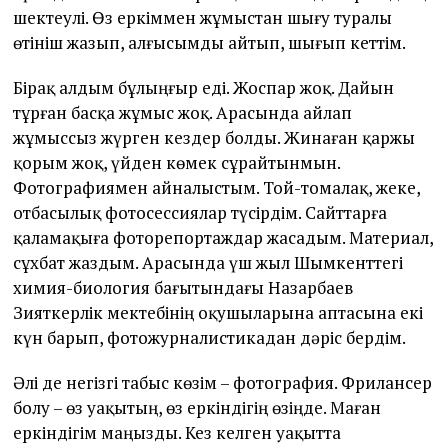
шектеулі. Өз еркіммен жұмыстан шығу туралы
өтініш жазып, алғысымды айтып, шығып кеттім.
Бірақ алдым бұлыңғыр еді. Жоспар жоқ. Дайын
тұрған басқа жұмыс жоқ. Арасында айлап
жұмыссыз жүрген кездер болды. Жинаған қаржы
қорым жоқ, үйден көмек сұрайтынмын.
Фотографиямен айналыстым. Той-томалақ, жеке,
отбасылық фотосессиялар түсірдім. Сайттарға
қаламақыға фоторепортаждар жасадым. Материал,
сұхбат жаздым. Арасында үш жыл Шымкенттегі
химия-биология бағытындағы Назарбаев
Зияткерлік мектебінің оқушыларына аптасына екі
күн барып, фотожурналистикадан дәріс бердім.
Әлі де негізгі табыс көзім – фотография. Фрилансер
болу – өз уақытың, өз еркіндігің өзіңде. Маған
еркіндігім маңызды. Кез келген уақытта