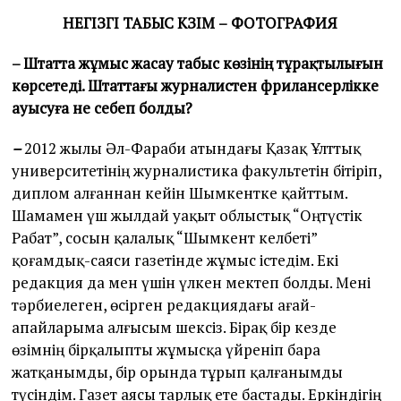
НЕГІЗГІ
ТАБЫС
К
ЗІМ
–
ФОТОГРАФИЯ
– Штатта жұмыс жасау табыс көзінің тұрақтылығын
көрсетеді. Штаттағы журналистен фрилансерлікке
ауысуға не себеп болды?
–
2012 жылы Әл-Фараби атындағы Қазақ Ұлттық
университетінің журналистика факультетін бітіріп,
диплом алғаннан кейін Шымкентке қайттым.
Шамамен үш жылдай уақыт облыстық “Оңтүстік
Рабат”, сосын қалалық “Шымкент келбеті”
қоғамдық-саяси газетінде жұмыс істедім. Екі
редакция да мен үшін үлкен мектеп болды. Мені
тәрбиелеген, өсірген редакциядағы ағай-
апайларыма алғысым шексіз. Бірақ бір кезде
өзімнің бірқалыпты жұмысқа үйреніп бара
жатқанымды, бір орында тұрып қалғанымды
түсіндім. Газет аясы тарлық ете бастады. Еркіндігің