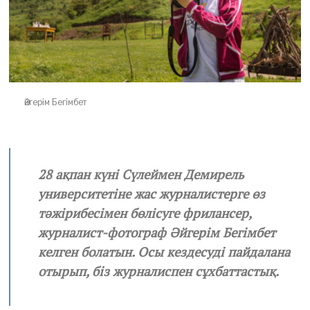
Әйгерім Бегімбет
28 ақпан күні Сүлеймен Демирель
университетіне жас журналистерге өз
тәжірибесімен бөлісуге фрилансер,
журналист-фотограф Әйгерім Бегімбет
келген болатын. Осы кездесуді пайдалана
отырып, біз журналиспен сұхбаттастық.