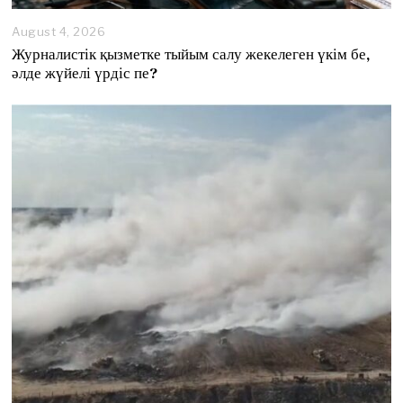
August 4, 2026
A
u
Журналистік қызметке тыйым салу жекелеген үкім бе,
g
әлде жүйелі үрдіс пе?
u
s
t
4
,
2
0
2
6