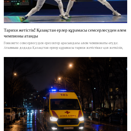
Тарихи жетістік! Қазақстан ерлер құрамасы семсерлесуден әлем
чемпионы атанды
Гонконгте семсерлесуден ересектер арасындағы әлем чемпионаты өтуде.
Аталмыш додада Қазақстан ерлер құрамасы тарихи жетістікке қол жеткізіп,