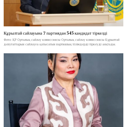
Құрылтай сайлауына 7 партиядан 545 кандидат тіркелді
Фото: ҚР Орталық сайлау комиссиясы Орталық сайлау комиссиясы Құрылтай
депутаттарын сайлауға қатысатын партиялық тізімдерді тіркеуді аяқтады.