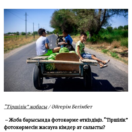
“Тіршілік” жобасы
/ Әйгерім Бегімбет
– Жоба барысында фотокөрме өткіздіңіз. “Тіршілік”
фотокөрмесін жасауға кімдер ат салысты?