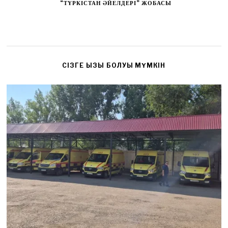
“ТҮРКІСТАН ӘЙЕЛДЕРІ” ЖОБАСЫ
CІЗГЕ ҚЫЗЫҚ БОЛУЫ МҮМКІН