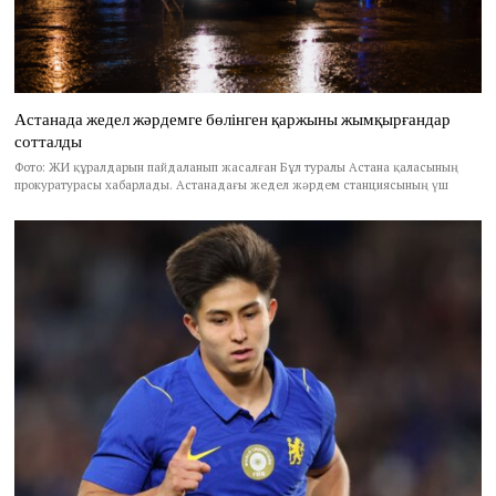
Астанада жедел жәрдемге бөлінген қаржыны жымқырғандар
сотталды
Фото: ЖИ құралдарын пайдаланып жасалған Бұл туралы Астана қаласының
прокуратурасы хабарлады. Астанадағы жедел жәрдем станциясының үш