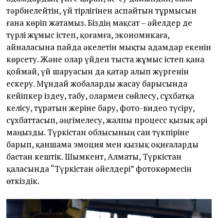
тәрбиелейтін, үй тірлігінен аспайтын тұрмысын
ғана көріп жатамыз. Біздің мақсат – әйелдер де
түрлі жұмыс істеп, қоғамға, экономикаға,
айналасына пайда әкелетін мықты адамдар екенін
көрсету. Және олар үйден тыста жұмыс істеп қана
қоймай, үй шаруасын да қатар алып жүргенін
ескеру. Мұндай жобаларды жасау барысында
кейіпкер іздеу, табу, олармен сөйлесу, сұхбатқа
келісу, тұратын жеріне бару, фото-видео түсіру,
сұхбаттасып, әңгімелесу, жалпы процесс қызық әрі
маңызды. Түркістан облысының сан түкпіріне
барып, қаншама эмоция мен қызық оқиғаларды
бастан кештік. Шымкент, Алматы, Түркістан
қаласында “Түркістан әйелдері” фотокөрмесін
өткіздік.