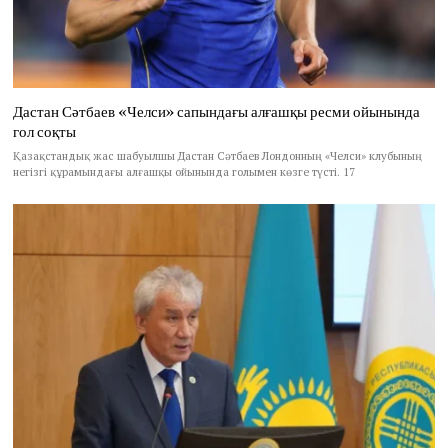
Дастан Сәтбаев «Челси» сапындағы алғашқы ресми ойынында
гол соқты
Қазақстандық жас шабуылшы Дастан Сәтбаев Лондонның «Челси» клубының
негізгі құрамындағы алғашқы ойынында голымен көзге түсті. 17