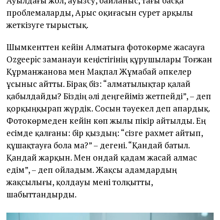
Ауылдағы жол, ауызсу, байланыс, тағы басқа
проблемаларды, Арыс оқиғасын сурет арқылы
жеткізуге тырыстық.
Шымкенттен кейін Алматыға фотокөрме жасауға
Ozgeepic заманауи кеңістігінің құрушылары Тоғжан
Құрманжанова мен Мақпал Жұмабай әпкелер
ұсыныс айтты. Бірақ біз: “алматылықтар қалай
қабылдайды? Біздің әлі деңгейіміз жетпейді”, – деп
қорқыңқырап жүрдік. Сосын тәуекел деп апардық.
Фотокөрмеден кейін көп жылы пікір айтылды. Ең
есімде қалғаны: бір қыздың: “сізге рахмет айтып,
құшақтауға бола ма?” – дегені. “Қандай батыл.
Қандай жарқын. Мен ондай қадам жасай алмас
едім”, – деп ойладым. Жақсы адамдардың
жақсылығы, қолдауы мені толқытты,
шабыттандырды.