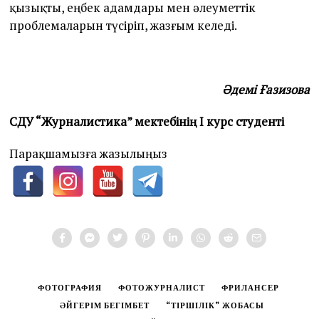
қызықты, еңбек адамдары мен әлеуметтік
проблемаларын түсіріп, жазғым келеді.
Әдемі Ғазизова
CДУ “Журналистика” мектебінің І курс студенті
Парақшамызға жазылыңыз
ФОТОГРАФИЯ
ФОТОЖУРНАЛИСТ
ФРИЛАНСЕР
ӘЙГЕРІМ БЕГІМБЕТ
“ТІРШІЛІК” ЖОБАСЫ