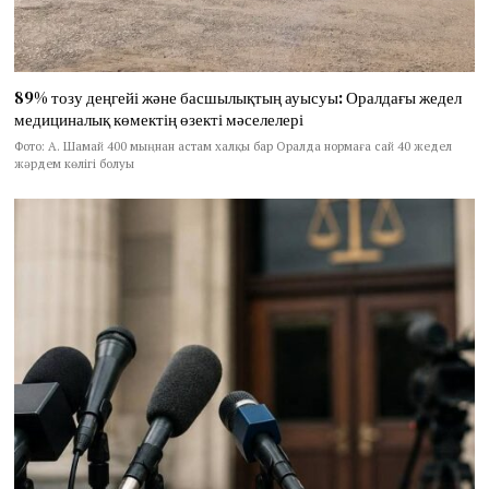
89% тозу деңгейі және басшылықтың ауысуы: Оралдағы жедел
медициналық көмектің өзекті мәселелері
Фото: А. Шамай 400 мыңнан астам халқы бар Оралда нормаға сай 40 жедел
жәрдем көлігі болуы