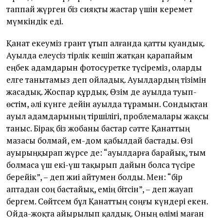
таппай жүрген біз сияқты жастар үшін керемет
мүмкіндік еді.
Қанат екеуміз грант ұтып алғанда қатты қуандық.
Ауылда елеусіз тірлік кешіп жатқан қарапайым
еңбек адамдарын фотосуретке түсіреміз, оларды
елге танытамыз деп ойладық. Ауылдардың тізімін
жасадық. Жоспар құрдық. Өзім де ауылда туып-
өстім, әлі күнге дейін ауылда тұрамын. Сондықтан
ауыл адамдарының тіршілігі, проблемалары жақсы
таныс. Бірақ біз жобаны бастар сәтте Қанаттың
мазасы болмай, ем-дом қабылдай бастады. Өзі
ауырыңқырап жүрсе де: “ауылдарға барайық, тым
болмаса үш екі-үш тақырып дайын болса түсіре
берейік”, – деп жиі айтумен болды. Мен: “бір
аптадан соң бастайық, емің бітсін”, – деп жауап
бергем. Сөйтсем бұл Қанаттың соңғы күндері екен.
Ойда-жоқта айырылып қалдық. Оның өлімі маған