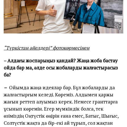
“Түркістан әйелдері” фотокөрмесінен
– Алдағы жоспарыңыз қандай? Жаңа жоба бастау
ойда бар ма, әлде осы жобаларды жалғастырасыз
ба?
–
Ойымда жаңа идеялар бар. Бұл жобаларды да
жалғастырғым келеді. Көреміз. Алдымен қаржы
жағын реттеп алуымыз керек. Немесе гранттарға
ұсынып көремін. Егер мүмкіндік болса, тек
өзіміздің Оңтүстік өңірін ғана емес, Батыс, Шығыс,
Солтүстік жақта да бір-екі ай тұрып, сол жақтан