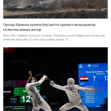
Оралда бірнеше күннен бері қатты тұрмыстық қалдықтар
полигоны жанып жатыр
Фото: БҚО әкімінің баспасөз қызметі Оралдағы қатты тұрмыстық қалдықтар
полигоны шілденің 27-сінен бері жанып жатыр. 37