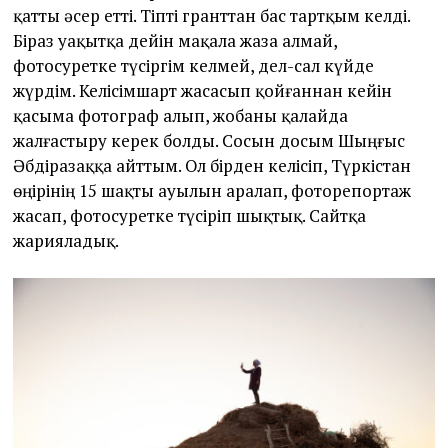
қатты әсер етті. Тіпті гранттан бас тартқым келді.
Біраз уақытқа дейін мақала жаза алмай,
фотосуретке түсіргім келмей, дел-сал күйде
жүрдім. Келісімшарт жасасып қойғаннан кейін
қасыма фотограф алып, жобаны қалайда
жалғастыру керек болды. Сосын досым Шыңғыс
Әбдіразаққа айттым. Ол бірден келісіп, Түркістан
өңірінің 15 шақты ауылын аралап, фоторепортаж
жасап, фотосуретке түсіріп шықтық. Сайтқа
жарияладық.