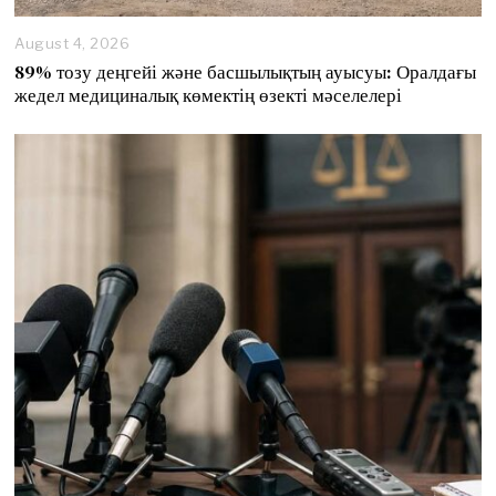
August 4, 2026
89% тозу деңгейі және басшылықтың ауысуы: Оралдағы
жедел медициналық көмектің өзекті мәселелері