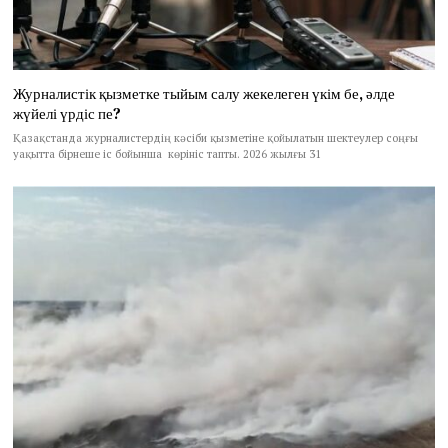
Журналистік қызметке тыйым салу жекелеген үкім бе, әлде
жүйелі үрдіс пе?
Қазақстанда журналистердің кәсіби қызметіне қойылатын шектеулер соңғы
уақытта бірнеше іс бойынша көрініс тапты. 2026 жылғы 31