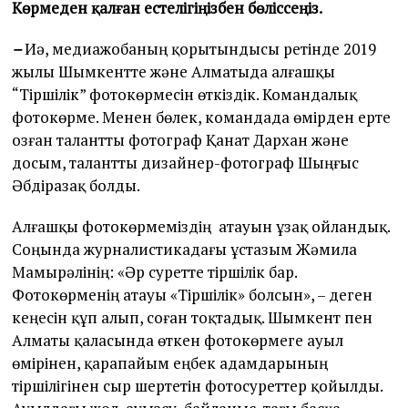
Көрмеден қалған естелігіңізбен бөліссеңіз.
–
Иә, медиажобаның қорытындысы ретінде 2019
жылы Шымкентте және Алматыда алғашқы
“Тіршілік” фотокөрмесін өткіздік. Командалық
фотокөрме. Менен бөлек, командада өмірден ерте
озған талантты фотограф Қанат Дархан және
досым, талантты дизайнер-фотограф Шыңғыс
Әбдіразақ болды.
Алғашқы фотокөрмеміздің атауын ұзақ ойландық.
Соңында журналистикадағы ұстазым Жәмила
Мамырәлінің: «Әр суретте тіршілік бар.
Фотокөрменің атауы «Тіршілік» болсын», – деген
кеңесін құп алып, соған тоқтадық. Шымкент пен
Алматы қаласында өткен фотокөрмеге ауыл
өмірінен, қарапайым еңбек адамдарының
тіршілігінен сыр шертетін фотосуреттер қойылды.