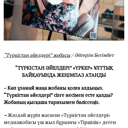
“Түркістан әйелдері” жобасы
/ Әйгерім Бегімбет
“ТҮРКІСТАН ӘЙЕЛДЕРІ” «ҮРКЕР» ҰЛТТЫҚ
БАЙҚАУЫНДА ЖЕҢІМПАЗ АТАНДЫ
– Көп ұзамай жаңа жобаны қолға алдыңыз.
“Түркістан әйелдері” сізге несімен есте қалды?
Жобаның қысқаша тарихымен бөліссеңіз.
–
Жаздай жүріп жасаған «Түркістан әйелдері»
медиажобасы үш жыл бұрынғы «Тіршілік» деген