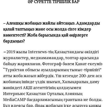
ӘР СУРЕТТЕ ТІРШІЛІК БАР
– Алғашқы жобаңыз жайлы айтсаңыз. Адамдарды
қалай таптыңыз және осы жолда сізге кімдер
көмектесті? Жоба барысында қай өңірлерге
бардыңыз?
–
2019 жылы Internews-тің Қазақстандағы өкілдігі
журналистер, медиамамандар, топтар арасында
байқау жариялаған. Фотограф бөлем Қанат екеуміз
“Түркістан облысы ауылдарының тыныс-тіршілігі”
атты жоба жазып жібердік. Үш кезеңде 200-ден аса
жобаның ішінде үздік шығып, Халықаралық даму
жөніндегі АҚШ агенттігінің қолдауымен
Интерньюс Қазақстан Орталық Азияның
MediaCAMP бағдарламасының грантына ие болды.
Бұл идеясы бар, бірақ жобасын іске асыруға қаржы