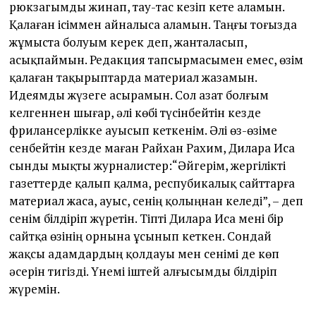
рюкзагымды жинап, тау-тас кезіп кете аламын.
Қалаған ісіммен айналыса аламын. Таңғы тоғызда
жұмыста болуым керек деп, жанталасып,
асықпаймын. Редакция тапсырмасымен емес, өзім
қалаған тақырыптарда материал жазамын.
Идеямды жүзеге асырамын. Сол азат болғым
келгеннен шығар, әлі көбі түсінбейтін кезде
фрилансерлікке ауысып кеткенім. Әлі өз-өзіме
сенбейтін кезде маған Райхан Рахим, Дилара Иса
сынды мықты журналистер:“Әйгерім, жергілікті
газеттерде қалып қалма, респубикалық сайттарға
материал жаса, ауыс, сенің қолыңнан келеді”, – деп
сенім білдіріп жүретін. Тіпті Дилара Иса мені бір
сайтқа өзінің орнына ұсынып кеткен. Сондай
жақсы адамдардың қолдауы мен сенімі де көп
әсерін тигізді. Үнемі іштей алғысымды білдіріп
жүремін.