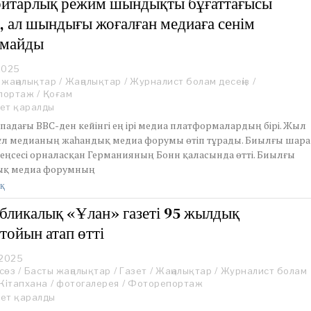
итарлық режим шындықты бұғаттағысы
0
і, ал шындығы жоғалған медиаға сенім
2
5
лмайды
 2025
J
 жаңалықтар
u
/
Жаңалықтар
/
Журналист болам десеңіз
/
портаж
l
/
Қоғам
y
ет қаралды
1
падағы ВВС-ден кейінгі ең ірі медиа платформалардың бірі. Жыл
0
ұл медианың жаһандық медиа форумы өтіп тұрады. Биылғы шара
,
кеңсесі орналасқан Германияның Бонн қаласында өтті. Биылғы
2
ық медиа форумның
0
2
қ
5
бликалық «Ұлан» газеті 95 жылдық
тойын атап өтті
 2025
M
сөз
/
a
Басты жаңалықтар
/
Газет
/
Жаңалықтар
/
Журналист болам
Кітапхана
y
/
фотогалерея
/
Фоторепортаж
2
рет қаралды
2