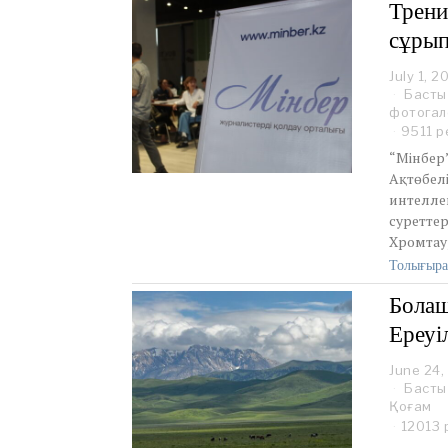
Трени
сұрып
July 1, 2
Басты
фотогал
9511 р
“Мінбер
Ақтөбел
интелле
суреттер
Хромтау
Толығыра
Болаш
Ереуі
June 24,
Басты
Қоғам
12013 