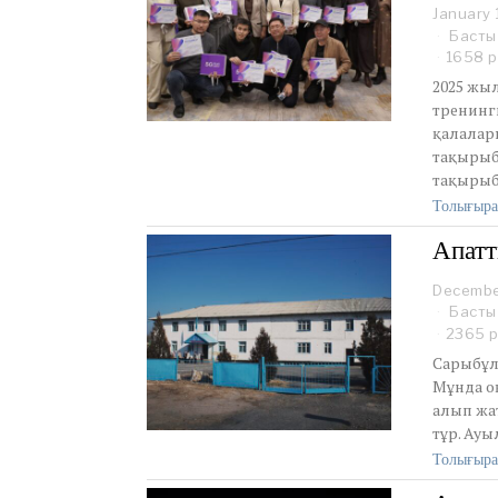
January 
Басты
1658 р
2025 жы
тренинг
қалалар
тақырыб
тақырыб
Толығыра
Апатт
Decembe
Басты
2365 
Сарыбұл
Мұнда оқ
алып жат
тұр. Ауы
Толығыра