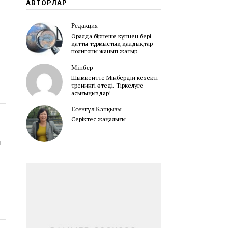
АВТОРЛАР
Редакция
Оралда бірнеше күннен бері
қатты тұрмыстық қалдықтар
полигоны жанып жатыр
Мінбер
Шымкентте Мінбердің кезекті
тренингі өтеді. Тіркелуге
асығыңыздар!
Есенгүл Кәпқызы
Серіктес жаңалығы
м