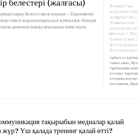
р белестері (жалғасы)
Азаматтық
журналисте
і тарау Келесі саяси науқан — Парламент
жаңалықтар
/
сінде тиісті жарлықтарға қол қойылды. Науқан
Жаңалықтар
/
 жазғы демалысымда ағылшын тілін оқуға
аналар мәсел
Мәселе
/
Фот
бейне баян
/
фотогалерея
Фоторепорт
Арбаға су құят
салып алып, бір
тұрғындары жина
кезекке тұраты
естеріңіздер ме
ностальгия, біра
оммуникация тақырыбын медиалар қалай
 жүр? Үш қалада тренинг қалай өтті?