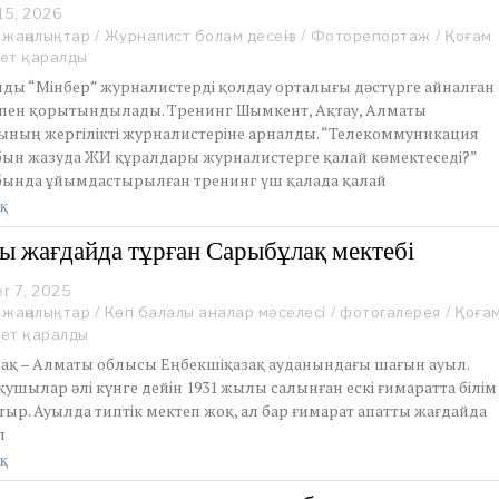
15, 2026
J
a
 жаңалықтар
/
Журналист болам десеңіз
/
Фоторепортаж
/
Қоғам
n
ет қаралды
u
лды “Мінбер” журналистерді қолдау орталығы дәстүрге айналған
a
пен қорытындылады. Тренинг Шымкент, Ақтау, Алматы
r
ының жергілікті журналистеріне арналды. “Телекоммуникация
y
1
ын жазуда ЖИ құралдары журналистерге қалай көмектеседі?”
5
ында ұйымдастырылған тренинг үш қалада қалай
,
қ
2
0
ы жағдайда тұрған Сарыбұлақ мектебі
2
6
r 7, 2025
D
e
 жаңалықтар
/
Көп балалы аналар мәселесі
/
фотогалерея
/
Қоға
c
рет қаралды
e
ақ – Алматы облысы Еңбекшіқазақ ауданындағы шағын ауыл.
m
ушылар әлі күнге дейін 1931 жылы салынған ескі ғимаратта білім
b
ыр. Ауылда типтік мектеп жоқ, ал бар ғимарат апатты жағдайда
e
r
л
7
қ
,
2