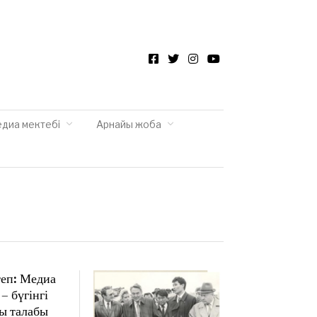
Facebook
Twitter
Instagram
YouTube
едиа мектебі
Арнайы жоба
еп: Медиа
– бүгінгі
ты талабы