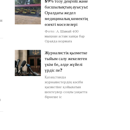
89% тозу деңгейі және
басшылықтың ауысуы:
Оралдағы жедел
медициналық көмектің
ен
өзекті мәселелері
Фото: А. Шамай 400
мыңнан астам халқы бар
Оралда нормаға
Журналистік қызметке
тыйым салу жекелеген
үкім бе, әлде жүйелі
үрдіс пе?
Қазақстанда
журналистердің кәсіби
қызметіне қойылатын
шектеулер соңғы уақытта
бірнеше іс
л