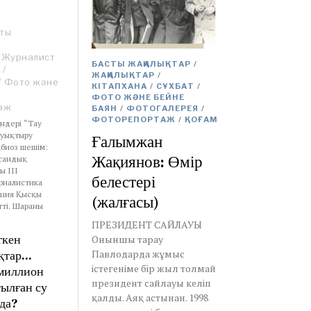
ты
Журналист
БАСТЫ ЖАҢАЛЫҚТАР
/
/
ЖАҢАЛЫҚТАР
/
/
Фото және
КІТАПХАНА
/
СҰХБАТ
/
ФОТО ЖӘНЕ БЕЙНЕ
аж
БАЯН
/
ФОТОГАЛЕРЕЯ
/
ФОТОРЕПОРТАЖ
/
ҚОҒАМ
ндері “Тау
ауықтыру
Ғалымжан
биоз шешім:
Жақиянов: Өмір
сандық
ы ІІІ
белестері
рналистика
ация Қысқы
(жалғасы)
тті. Шараны
ПРЕЗИДЕНТ САЙЛАУЫ
ткен
Оныншы тарау
қтар…
Павлодарда жұмыс
істегеніме бip жыл толмай
 миллион
президент сайлауы келіп
тылған су
қалды. Аяқ астынан. 1998
да?