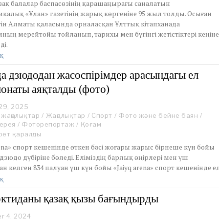
зақ балалар баспасөзінің қарашаңырағы саналатын
,
калық «Ұлан» газетінің жарық көргеніне 95 жыл толды. Осыған
2
үгін Алматы қаласында орналасқан Ұлттық кітапханада
0
ның мерейтойы тойланып, тарихы мен бүгінгі жетістіктері кеңін
2
5
ді.
қ
а дзюдодан жасөспірімдер арасындағы ел
онаты аяқталды (фото)
29, 2025
J
 жаңалықтар
a
/
Жаңалықтар
/
Спорт
/
Фото және бейне баян
/
ерея
/
Фоторепортаж
n
/
Қоғам
u
рет қаралды
a
rena» спорт кешенінде өткен бәсі жоғары жарыс бірнеше күн бойы
r
зюдо дүбіріне бөледі. Еліміздің барлық өңірлері мен үш
y
н келген 834 палуан үш күн бойы «Jaiyq arena» спорт кешенінде е
2
9
қ
,
ктиданы қазақ қызы бағындырды
2
0
2
r 4, 2024
D