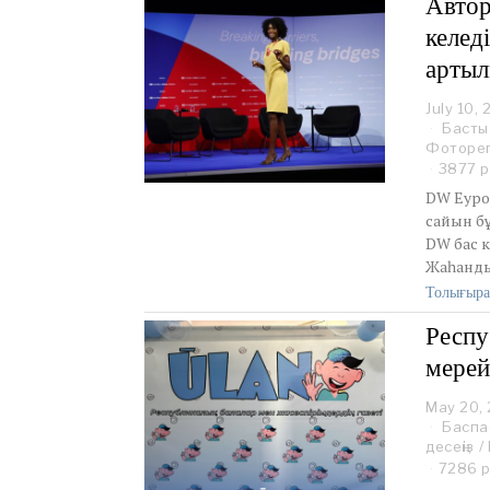
Автор
келед
арты
July 10,
Басты
Фоторе
3877 р
DW Еуро
сайын б
DW бас 
Жаһанд
Толығыра
Респу
мерей
May 20,
Баспа
десеңіз
/
7286 