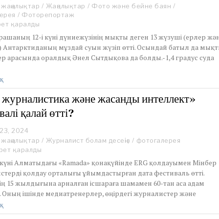
5
 жаңалықтар
e
/
Жаңалықтар
/
Фото және бейне баян
/
ерея
/
Фоторепортаж
c
e
рет қаралды
m
ашаның 12-і күні дүниежүзінің мықты деген 13 жүзуші (ерлер жә
b
) Антарктиданың мұздай суын жүзіп өтті. Осындай батыл да мық
e
ер арасында оралдық Әнел Сытдықова да болды.-1,4 градус суда
r
4
,
қ
2
0
 журналистика және жасанды интеллект»
2
валі қалай өтті?
4
23, 2024
O
c
 жаңалықтар
/
Журналист болам десеңіз
/
фотогалерея
t
рет қаралды
o
н күні Алматыдағы «Ramada» қонақүйінде ERG қолдауымен Мінбер
b
стерді қолдау орталығы ұйымдастырған дата фестиваль өтті.
e
ің 15 жылдығына арналған ісшараға шамамен 60-тан аса адам
r
2
. Оның ішінде медиатренерлер, өңірдегі журналистер және
3
қ
,
2