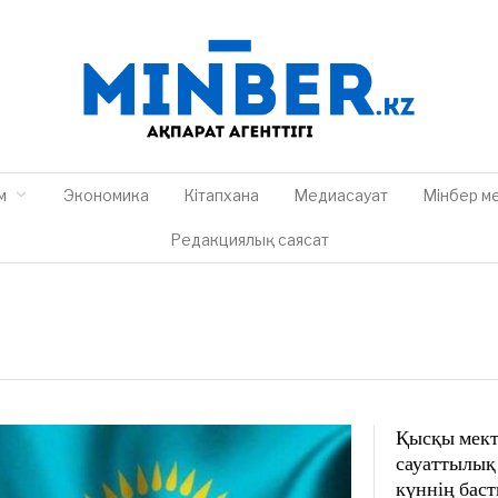
м
Экономика
Кітапхана
Медиасауат
Мінбер м
Редакциялық саясат
Қысқы мект
сауаттылық 
күннің бас