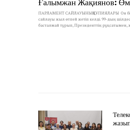
Ғалымжан Жақиянов: Өмі
l
1
,
ПАРЛАМЕНТ САЙЛАУЫНЫҢ ҚҰПИЯЛАРЫ Он бірінш
2
сайлауы жыл өтпей жетіп келді. 99-дың шілде
0
басталмай тұрып, Президенттің рұқсатымен,
2
2
Телек
жазып