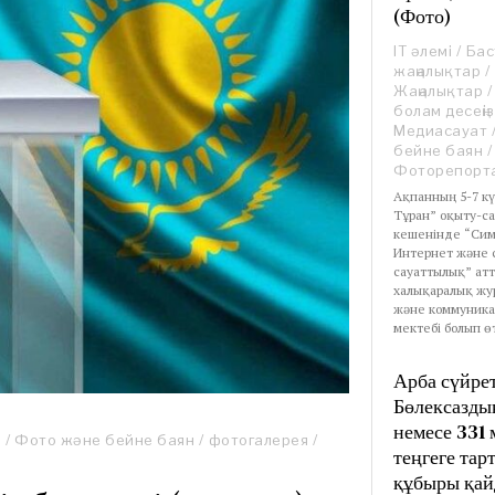
(Фото)
IT әлемі
/
Бас
жаңалықтар
/
Жаңалықтар
/
болам десеңіз
Медиасауат
бейне баян
/
Фоторепорт
Ақпанның 5-7 кү
Тұран” оқыту-с
кешенінде “Сим
Интернет және 
сауаттылық” атт
халықаралық жу
және коммуник
мектебі болып ө
Арба сүйре
Бөлексазды
немесе 331
а
/
Фото және бейне баян
/
фотогалерея
/
теңгеге тар
құбыры қай