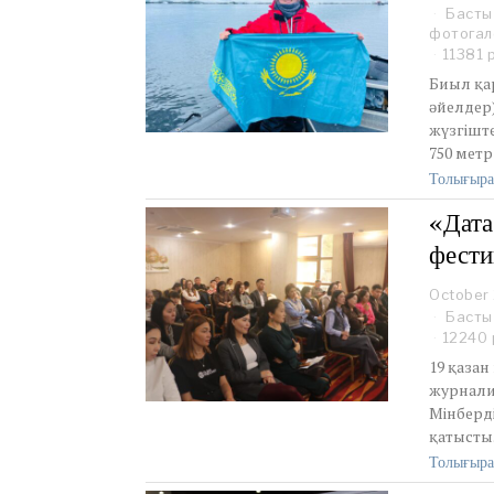
Басты
фотогал
11381 
Биыл қар
әйелдер
жүзгішт
750 метр
Толығыра
«Дата
фести
October 
Басты
12240 
19 қаза
журнали
Мінберд
қатысты
Толығыра