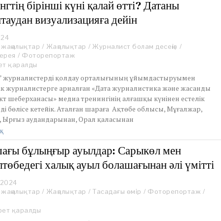
нгтің бірінші күні қалай өтті? Датаны
0
таудан визуализацияға дейін
2
4
024
J
 жаңалықтар
u
/
Жаңалықтар
/
Журналист болам десеңіз
/
ерея
l
/
Фоторепортаж
y
ет қаралды
2
” журналистерді қолдау орталығының ұйымдастыруымен
,
ік журналистерге арналған «Дата журналистика және жасанды
2
кт шеберханасы» медиа тренингінің алғашқы күнінен естелік
0
ді бөлісе кетейік. Аталған шараға Ақтөбе облысы, Мұғалжар,
2
4
, Ырғыз аудандарынан, Орал қаласынан
қ
ағы бұлыңғыр ауылдар: Сарыкөл мен
лтөбедегі халық ауыл болашағынан әлі үмітті
 2024
J
 жаңалықтар
u
/
Жаңалықтар
/
Тасадағы өмір
/
Фоторепортаж
/
n
e
рет қаралды
3