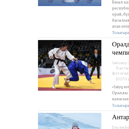
Биыл қа
республи
орай, б
басылым
атап өтіл
Толығыра
Оралд
чемпи
January 
Басты
фотогал
10170 
«Jaiyq a
Оралды д
қаласына
Толығыра
Антар
Decembe