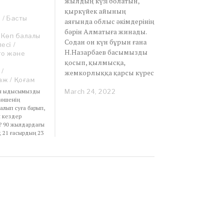
жылдың күзі болатын,
қыркүйек айының
р
/
Басты
аяғында облыс әкімдерінің
бәрін Алматыға жинады.
Көп балалы
Содан он күн бұрын ғана
есі
/
Н.Назарбаев басымызды
о және
қосып, қылмысқа,
/
жемкорлыққа қарсы күрес
аж
/
Қоғам
ын ыдысымызды
March 24, 2022
A
 көшенің
p
лып суға барып,
r
н кездер
i
? 90 жылдардағы
l
қ 21 ғасырдың 23
1
,
2
0
2
2