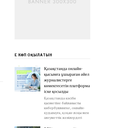
ЕҢ КӨП ОҚЫЛАТЫН
Қазақстанда онлайн-
қысымға ұшыраған әйел
журналистерге
көмектесетін платформа
іске қосылды
Қазақстанда кәсіби
қызметіне байланысты
кибербуллингке, онлайн-
қудалауға, қоқан-лоқы мен
әлеуметтік желілердегі