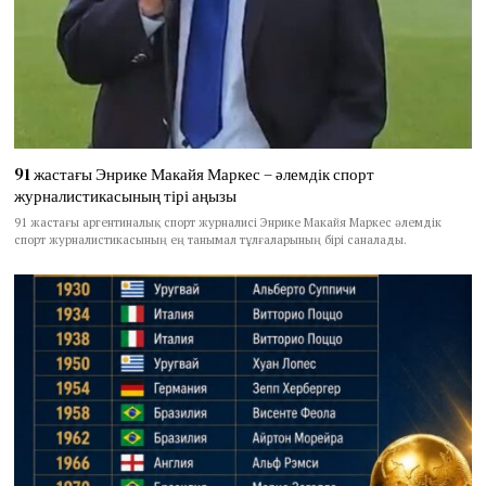
91 жастағы Энрике Макайя Маркес – әлемдік спорт
журналистикасының тірі аңызы
91 жастағы аргентиналық спорт журналисі Энрике Макайя Маркес әлемдік
спорт журналистикасының ең танымал тұлғаларының бірі саналады.