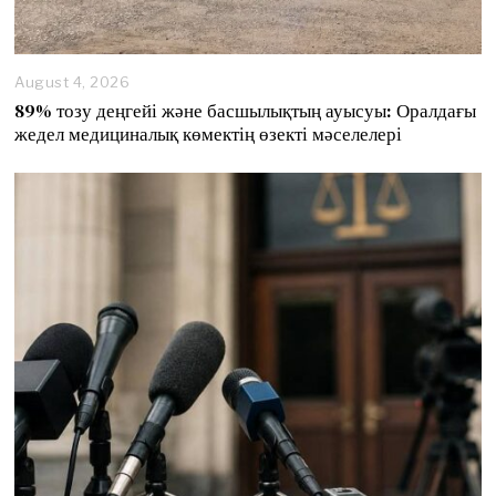
August 4, 2026
89% тозу деңгейі және басшылықтың ауысуы: Оралдағы
жедел медициналық көмектің өзекті мәселелері