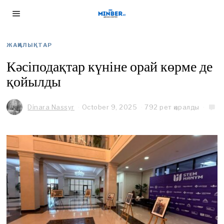
ЖАҢАЛЫҚТАР
Кәсіподақтар күніне орай көрме де
қойылды
Dinara Nassyr
October 9, 2025
792 рет қаралды