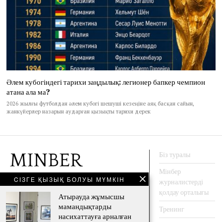
Әлем кубогіндегі тарихи заңдылық: легионер бапкер чемпион
атана ала ма?
2026 жылғы футболдан әлем кубогі шешуші кезеңіне аяқ басқан сайын,
жанкүйерлер назарын аударған қызықты тарихи дерек
Біз туралы
Мінбер
CІЗГЕ ҚЫЗЫҚ БОЛУЫ МҮМКІН
журналистерді
АҚПАРАТ АГЕНТТЕГІ
қолдау орталығы
Атырауда жұмысшы
мамандықтарды
Тренинг
насихаттауға арналған