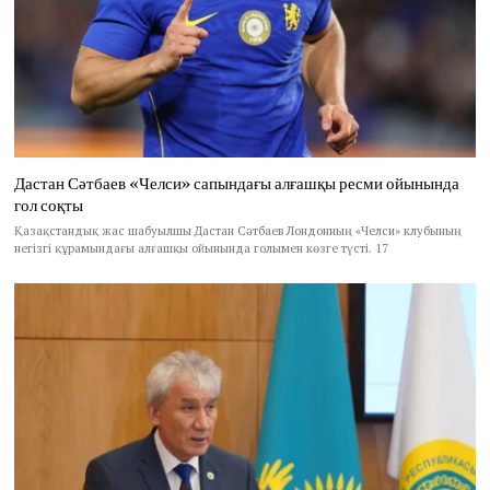
Дастан Сәтбаев «Челси» сапындағы алғашқы ресми ойынында
гол соқты
Қазақстандық жас шабуылшы Дастан Сәтбаев Лондонның «Челси» клубының
негізгі құрамындағы алғашқы ойынында голымен көзге түсті. 17