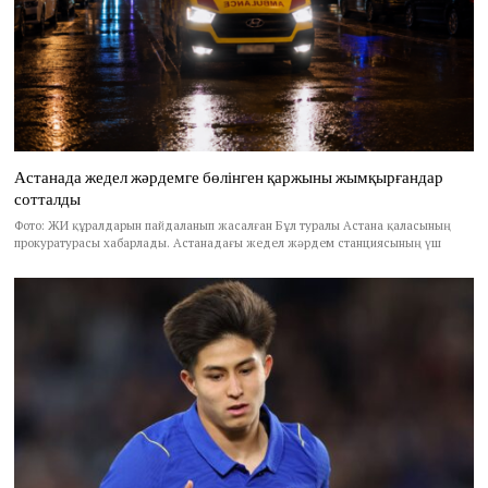
Астанада жедел жәрдемге бөлінген қаржыны жымқырғандар
сотталды
Фото: ЖИ құралдарын пайдаланып жасалған Бұл туралы Астана қаласының
прокуратурасы хабарлады. Астанадағы жедел жәрдем станциясының үш