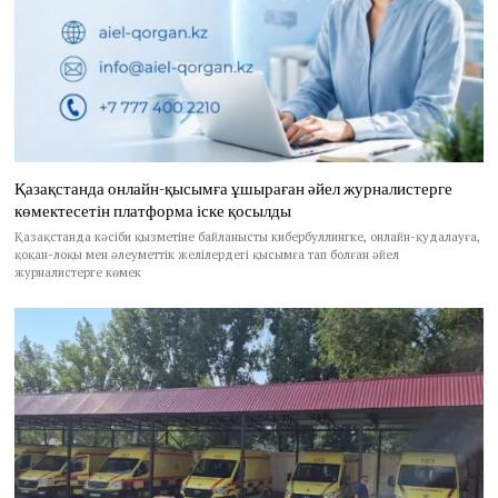
Қазақстанда онлайн-қысымға ұшыраған әйел журналистерге
көмектесетін платформа іске қосылды
Қазақстанда кәсіби қызметіне байланысты кибербуллингке, онлайн-қудалауға,
қоқан-лоқы мен әлеуметтік желілердегі қысымға тап болған әйел
журналистерге көмек