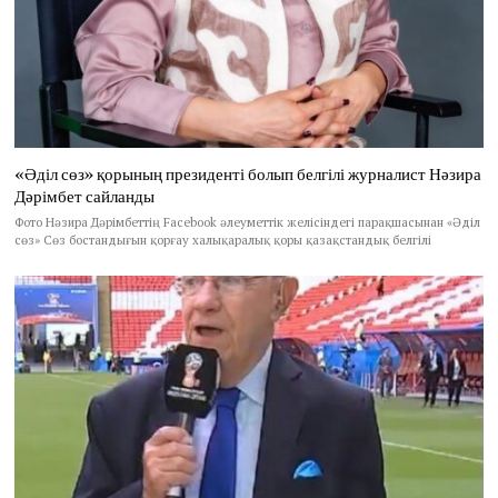
«Әділ сөз» қорының президенті болып белгілі журналист Нәзира
Дәрімбет сайланды
Фото Нәзира Дәрімбеттің Facebook әлеуметтік желісіндегі парақшасынан «Әділ
сөз» Сөз бостандығын қорғау халықаралық қоры қазақстандық белгілі