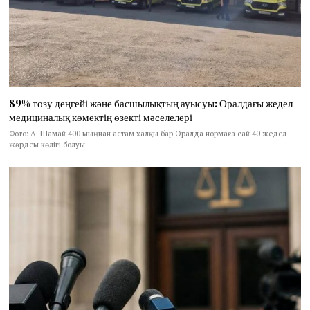
89% тозу деңгейі және басшылықтың ауысуы: Оралдағы жедел
медициналық көмектің өзекті мәселелері
Фото: А. Шамай 400 мыңнан астам халқы бар Оралда нормаға сай 40 жедел
жәрдем көлігі болуы