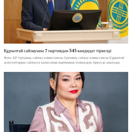
Құрылтай сайлауына 7 партиядан 545 кандидат тіркелді
Фото: ҚР Орталық сайлау комиссиясы Орталық сайлау комиссиясы Құрылтай
депутаттарын сайлауға қатысатын партиялық тізімдерді тіркеуді аяқтады.