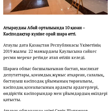
Атыраудағы Абай орталығында
10 қазан –
Кәсіподақтар күніне орай шара өтті.
Атаулы дата Қазақстан Республикасы Үкіметінің
2019 жылғы 22 мамырдағы Қаулысына сәйкес
ресми мереке ретінде атап өтіліп келеді.
Шараға облыс басшылығынан бастап, мәслихат
депутаттары, қоғамдық жұмыс атқарған, салалық,
бастауыш кәсіподақ ұйымының төрағалығы,
кәсіподақ қозғалысының ардақты ардагерлері,
өндірістік кәсіпорындар мен ұйымдардың өкілдері
қатысты.
Атырау облысының әкімі Серік Шәпкенов