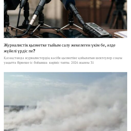
Журналистік қызметке тыйым салу жекелеген үкім бе, әлде
жүйелі үрдіс пе?
Қазақстанда журналистердің кәсіби қызметіне қойылатын шектеулер соңғы
уақытта бірнеше іс бойынша көрініс тапты. 2026 жылғы 31