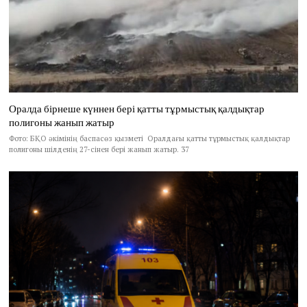
Оралда бірнеше күннен бері қатты тұрмыстық қалдықтар
полигоны жанып жатыр
Фото: БҚО әкімінің баспасөз қызметі Оралдағы қатты тұрмыстық қалдықтар
полигоны шілденің 27-сінен бері жанып жатыр. 37