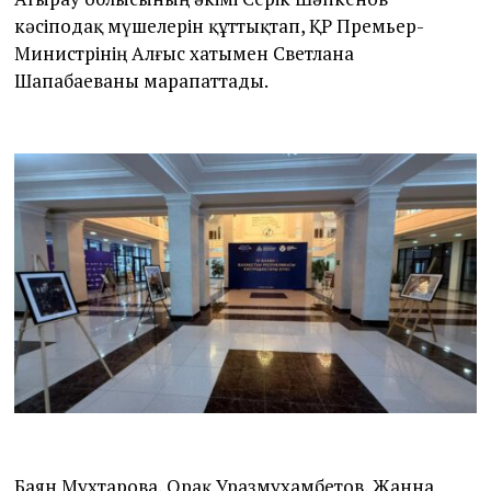
кәсіподақ мүшелерін құттықтап, ҚР Премьер-
Министрінің Алғыс хатымен Светлана
Шапабаеваны марапаттады.
Баян Мухтарова, Орақ Уразмухамбетов, Жанна