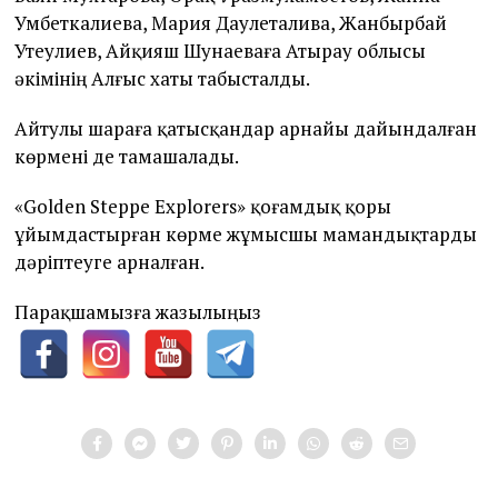
Умбеткалиева, Мария Даулеталива, Жанбырбай
Утеулиев, Айқияш Шунаеваға Атырау облысы
әкімінің Алғыс хаты табысталды.
Айтулы шараға қатысқандар арнайы дайындалған
көрмені де тамашалады.
«Golden Steppe Explorers» қоғамдық қоры
ұйымдастырған көрме жұмысшы мамандықтарды
дәріптеуге арналған.
Парақшамызға жазылыңыз