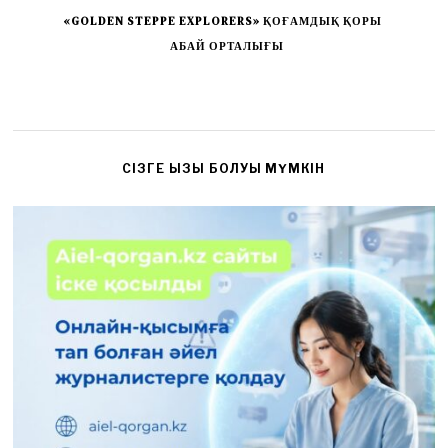
«GOLDEN STEPPE EXPLORERS» ҚОҒАМДЫҚ ҚОРЫ
АБАЙ ОРТАЛЫҒЫ
CІЗГЕ ҚЫЗЫҚ БОЛУЫ МҮМКІН