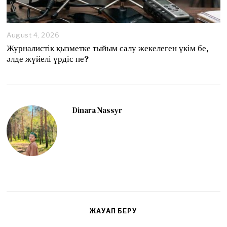
August 4, 2026
A
u
Журналистік қызметке тыйым салу жекелеген үкім бе,
g
әлде жүйелі үрдіс пе?
u
s
t
4
,
2
Dinara Nassyr
0
2
6
ЖАУАП БЕРУ