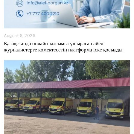
August 6, 2026
A
u
Қазақстанда онлайн-қысымға ұшыраған әйел
g
журналистерге көмектесетін платформа іске қосылды
u
s
t
6
,
2
0
2
6