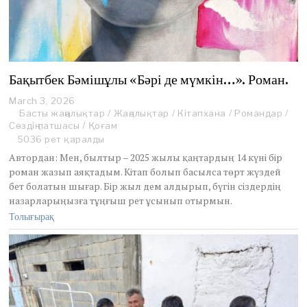
Бақытбек Бәмішұлы «Бәрі де мүмкін…». Роман.
March 3, 2026
M
Басты жаңалықтар
a
/
Жаңалықтар
/
Кітапхана
/
Романдар
/
Сөздің патшасы
r
/
Қоғам
c
5036 рет қаралды
h
Автордан: Мен, былтыр – 2025 жылы қаңтардың 14 күні бір
3
роман жазып аяқтадым. Кітап болып басылса төрт жүздей
,
бет болатын шығар. Бір жыл дем алдырып, бүгін сіздердің
2
назарларыңызға тұңғыш рет ұсынып отырмын.
0
2
Толығырақ
6