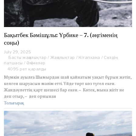
Бақытбек Бәмішұлы: Үрбике – 7. (әңгіменің
соңы)
July 29, 2025
J
Басты жаңалықтар
u
/
Жаңалықтар
/
Кітапхана
/
Сөздің
патшасы
/
Әңгімелер
l
y
4095 рет қаралды
2
Мүмкін ауылға Шымырдан шай қайнатым уақыт бұрын жетіп,
9
келген шаруасын мәлім етті. Үйде төрт көз түгел екен.
,
Жандәулеттің қарт шешесі бар екен. – Көтек, мына жігіт не
2
деп отыр, – деп орнынан
0
2
Толығырақ
5