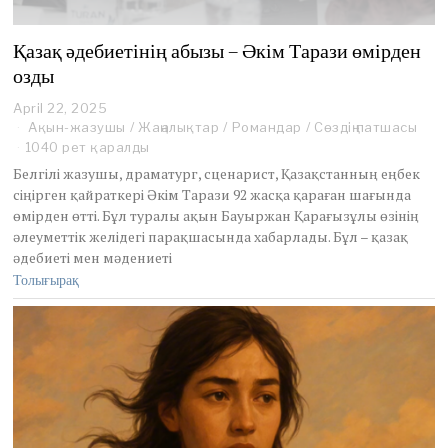
Қазақ әдебиетінің абызы – Әкім Тарази өмірден
озды
April 22, 2025
A
p
Ақын-жазушы
/
Жаңалықтар
/
Романдар
/
Сөздің патшасы
r
1040 рет қаралды
i
Белгілі жазушы, драматург, сценарист, Қазақстанның еңбек
l
сіңірген қайраткері Әкім Тарази 92 жасқа қараған шағында
2
өмірден өтті. Бұл туралы ақын Бауыржан Қарағызұлы өзінің
2
,
әлеуметтік желідегі парақшасында хабарлады. Бұл – қазақ
2
әдебиеті мен мәдениеті
0
Толығырақ
2
5