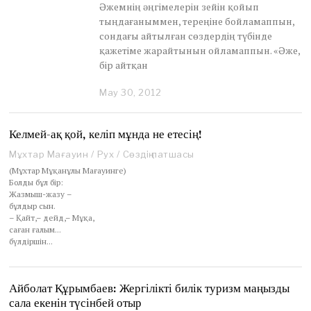
Әжемнің әңгімелерін зейін қойып
тыңдағаныммен, тереңіне бойламаппын,
сондағы айтылған сөздердің түбінде
қажетіме жарайтынын ойламаппын. «Әже,
бір айтқан
May 30, 2012
M
a
y
3
Келмей-ақ қой, келіп мұнда не етесің!
1
Мұхтар Мағауин
/
Рух
/
Сөздің патшасы
,
2
(Мұхтар Мұқанұлы Мағауинге)
0
Болды бұл бір:
1
Жазмыш-жазу –
2
бұлдыр сын.
– Қайт,– дейд,– Мұқа,
саған ғалым...
бүлдіршін...
Айболат Құрымбаев: Жергілікті билік туризм маңызды
сала екенін түсінбей отыр