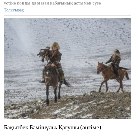
үстіне қойды да маған қабағының астымен сүзе
2
3
Толығырақ
,
2
0
2
5
Бақытбек Бәмішұлы. Қағушы (әңгіме)