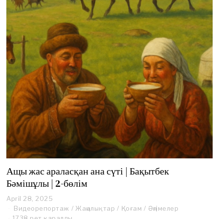
Ащы жас араласқан ана сүті | Бақытбек
Бәмішұлы | 2-бөлім
April 28, 2025
A
p
Видеорепортаж
/
Жаңалықтар
/
Қоғам
/
Әңгімелер
r
1738 рет қаралды