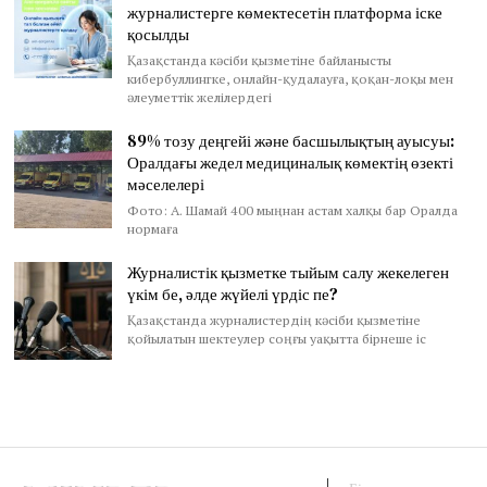
журналистерге көмектесетін платформа іске
қосылды
Қазақстанда кәсіби қызметіне байланысты
кибербуллингке, онлайн-қудалауға, қоқан-лоқы мен
әлеуметтік желілердегі
89% тозу деңгейі және басшылықтың ауысуы:
Оралдағы жедел медициналық көмектің өзекті
мәселелері
Фото: А. Шамай 400 мыңнан астам халқы бар Оралда
нормаға
Журналистік қызметке тыйым салу жекелеген
үкім бе, әлде жүйелі үрдіс пе?
Қазақстанда журналистердің кәсіби қызметіне
қойылатын шектеулер соңғы уақытта бірнеше іс