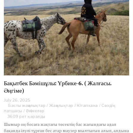
Бақытбек Бәмішұлы: Үрбике-6. ( Жалғасы.
Әңгіме)
July 26, 2025
J
Басты жаңалықтар
u
/
Жаңалықтар
/
Кітапхана
/
Сөздің
патшасы
/
Әңгімелер
l
y
3609 рет қаралды
2
Шымыр оң босаға жақтағы төсектің бас жағындағы адал
6
бақанда ілулі тұрған бес атар маузер мылтығын алып, алдына
,