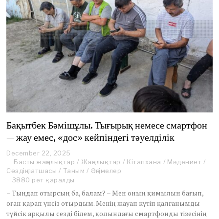
Бақытбек Бәмішұлы. Тығырық немесе смартфон
— жау емес, «дос» кейпіндегі тәуелділік
December 22, 2025
D
Басты жаңалықтар
e
/
Жаңалықтар
/
Кітапхана
/
Мәдениет
/
Сөздің патшасы
/
Таным
c
/
Әңгімелер
e
3880 рет қаралды
m
– Тыңдап отырсың ба, балам? – Мен оның қимылын бағып,
b
оған қарап үнсіз отырдым. Менің жауап күтіп қалғанымды
e
түйсік арқылы сезді білем, қолындағы смартфонды тізесінің
r