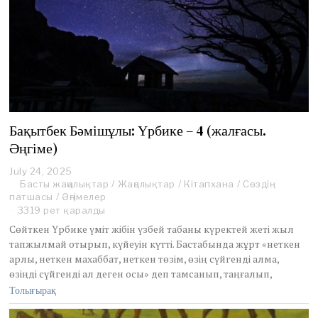
Бақытбек Бәмішұлы: Үрбике – 4 (жалғасы.
Әңгіме)
July 24, 2025
J
Басты жаңалықтар
u
/
Жаңалықтар
/
Кітапхана
/
Сөздің
патшасы
/
Әңгімелер
l
y
3319 рет қаралды
2
Сөйткен Үрбике үміт жібін үзбей табаны күректей жеті жыл
5
тапжылмай отырып, күйеуін күтті. Бастабында жұрт «неткен
,
арлы, неткен махаббат, неткен төзім, өзің сүйгенді алма,
2
өзіңді сүйгенді ал деген осы» деп тамсанып, таңғалып,
0
2
Толығырақ
5