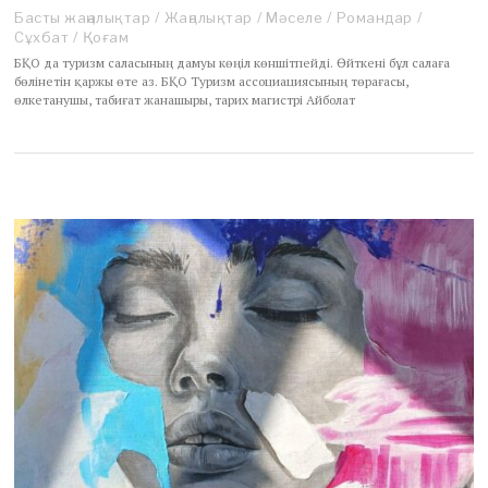
Басты жаңалықтар
/
Жаңалықтар
/
Мәселе
/
Романдар
/
Сұхбат
/
Қоғам
БҚО да туризм саласының дамуы көңіл көншітпейді. Өйткені бұл салаға
бөлінетін қаржы өте аз. БҚО Туризм ассоциациясының төрағасы,
өлкетанушы, табиғат жанашыры, тарих магистрі Айболат