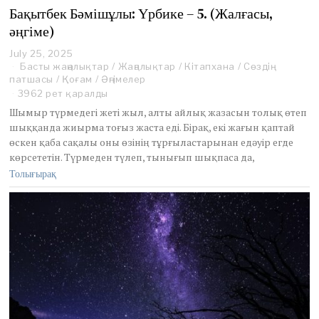
Бақытбек Бәмішұлы: Үрбике – 5. (Жалғасы,
әңгіме)
July 25, 2025
J
Басты жаңалықтар
u
/
Жаңалықтар
/
Кітапхана
/
Сөздің
патшасы
/
Қоғам
l
/
Әңгімелер
y
3962 рет қаралды
2
Шымыр түрмедегі жеті жыл, алты айлық жазасын толық өтеп
5
шыққанда жиырма тоғыз жаста еді. Бірақ, екі жағын қаптай
,
өскен қаба сақалы оны өзінің тұрғыластарынан едәуір егде
2
көрсететін. Түрмеден түлеп, тынығып шықпаса да,
0
2
Толығырақ
5