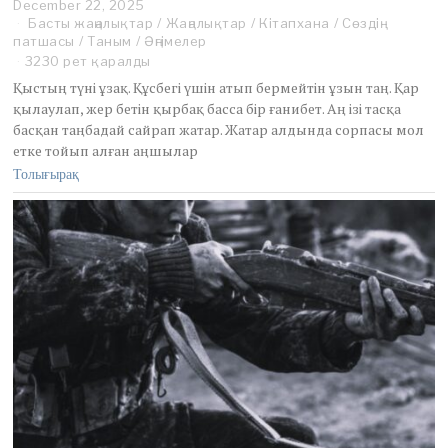
December 22, 2025
D
Басты жаңалықтар
e
/
Жаңалықтар
/
Кітапхана
/
Сөздің
патшасы
/
Таным
/
Әңгімелер
c
e
3230 рет қаралды
m
Қыстың түні ұзақ. Құсбегі үшін атып бермейтін ұзын таң. Қар
b
қылаулап, жер бетін қырбақ басса бір ғанибет. Аң ізі тасқа
e
басқан таңбадай сайрап жатар. Жатар алдында сорпасы мол
r
етке тойып алған аңшылар
2
5
Толығырақ
,
2
0
2
5