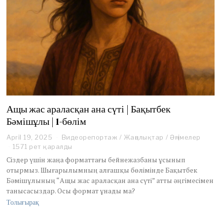
Ащы жас араласқан ана сүті | Бақытбек
Бәмішұлы | 1-бөлім
April 19, 2025
A
Видеорепортаж
/
Жаңалықтар
/
Әңгімелер
p
1571 рет қаралды
r
Сіздер үшін жаңа форматтағы бейнежазбаны ұсынып
i
отырмыз. Шығарылымның алғашқы бөлімінде Бақытбек
l
Бәмішұлының “Ащы жас араласқан ана сүті” атты әңгімесімен
2
танысасыздар. Осы формат ұнады ма?
8
,
Толығырақ
2
0