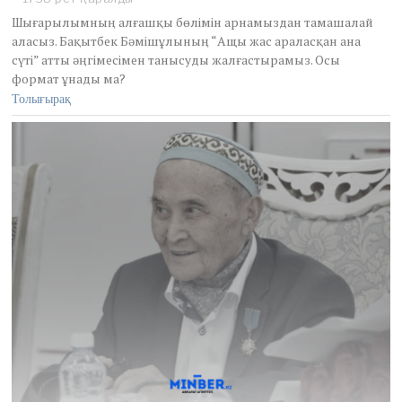
i
Шығарылымның алғашқы бөлімін арнамыздан тамашалай
l
аласыз. Бақытбек Бәмішұлының “Ащы жас араласқан ана
2
сүті” атты әңгімесімен танысуды жалғастырамыз. Осы
8
,
формат ұнады ма?
2
Толығырақ
0
2
5