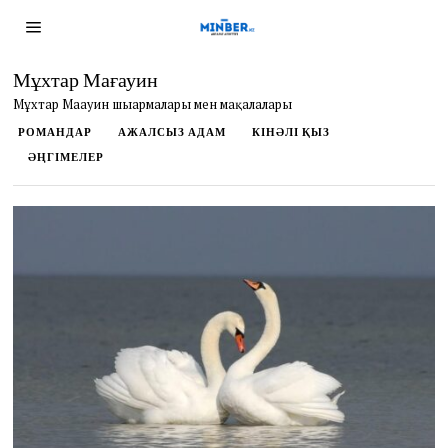
Мұхтар Мағауин
Мұхтар Мағауин шығармалары мен мақалалары
РОМАНДАР
АЖАЛСЫЗ АДАМ
КІНӘЛІ ҚЫЗ
ӘҢГІМЕЛЕР