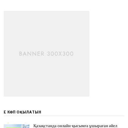
ЕҢ КӨП ОҚЫЛАТЫН
Қазақстанда онлайн-қысымға ұшыраған әйел