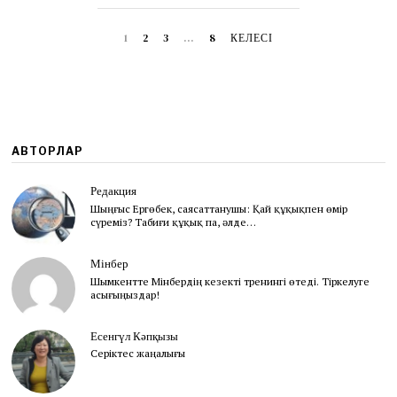
2
5
1
2
3
…
8
КЕЛЕСІ
АВТОРЛАР
Редакция
Шыңғыс Ергөбек, cаясаттанушы: Қай құқықпен өмір
сүреміз? Табиғи құқық па, әлде…
Мінбер
Шымкентте Мінбердің кезекті тренингі өтеді. Тіркелуге
асығыңыздар!
Есенгүл Кәпқызы
Серіктес жаңалығы