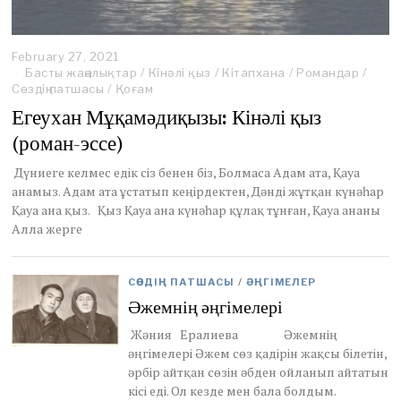
February 27, 2021
S
Басты жаңалықтар
e
/
Кінәлі қыз
/
Кітапхана
/
Романдар
/
Сөздің патшасы
/
Қоғам
p
t
Егеухан Мұқамәдиқызы: Кінәлі қыз
e
(роман-эссе)
m
b
e
Дүниеге келмес едік сіз бенен біз, Болмаса Адам ата, Қауа
r
анамыз. Адам ата ұстатып кеңірдектен, Дәнді жұтқан күнәһар
5
Қауа ана қыз. Қыз Қауа ана күнәһар құлақ тұнған, Қауа ананы
,
Алла жерге
2
0
2
3
СӨЗДІҢ ПАТШАСЫ
/
ӘҢГІМЕЛЕР
Әжемнің әңгімелері
Жәния Ералиева Әжемнің
әңгімелері Әжем сөз қадірін жақсы білетін,
әрбір айтқан сөзін әбден ойланып айтатын
кісі еді. Ол кезде мен бала болдым.