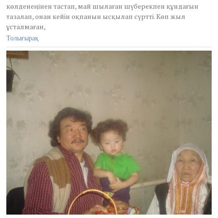
көлденеңінен тастап, май шылаған шүберекпен құндағын
2
тазалап, онан кейін оқпанын ысқылап сүртті. Көп жыл
0
2
ұсталмаған,
5
Толығырақ