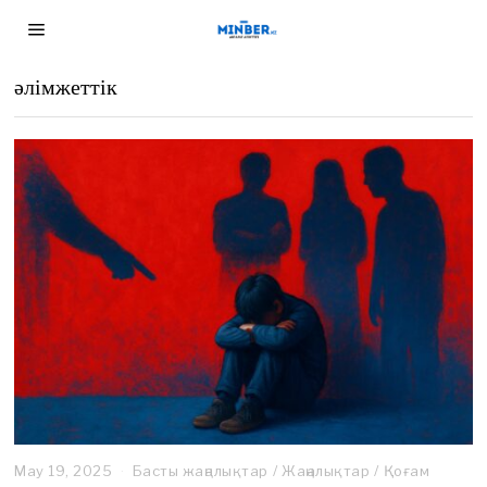
әлімжеттік
May 19, 2025
J
Басты жаңалықтар
/
Жаңалықтар
/
Қоғам