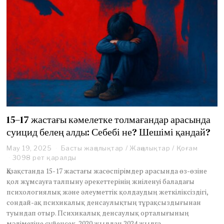
15–17 жастағы кәмелетке толмағандар арасында
суицид белең алды: Себебі не? Шешімі қандай?
May 19, 2025
J
Басты жаңалықтар
/
Жаңалықтар
/
Қоғам
u
3098 рет қаралды
n
Қазақстанда 15-17 жастағы жасөспірімдер арасында өз-өзіне
e
қол жұмсауға талпыну әрекеттерінің жиіленуі баладағы
2
психологиялық және әлеуметтік қолдаудың жеткіліксіздігі,
4
сондай-ақ психикалық денсаулықтың тұрақсыздығынан
,
2
туындап отыр. Психикалық денсаулық орталығының
0
мәліметіне сүйенсек, 2020 жылдан 2024 жылға