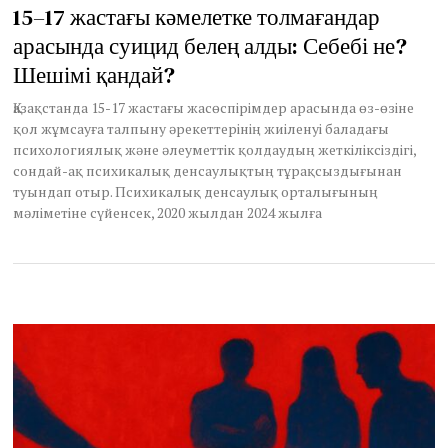
u
15–17 жастағы кәмелетке толмағандар
n
арасында суицид белең алды: Себебі не?
e
2
Шешімі қандай?
4
,
Қазақстанда 15-17 жастағы жасөспірімдер арасында өз-өзіне
2
қол жұмсауға талпыну әрекеттерінің жиіленуі баладағы
0
2
психологиялық және әлеуметтік қолдаудың жеткіліксіздігі,
5
сондай-ақ психикалық денсаулықтың тұрақсыздығынан
туындап отыр. Психикалық денсаулық орталығының
мәліметіне сүйенсек, 2020 жылдан 2024 жылға