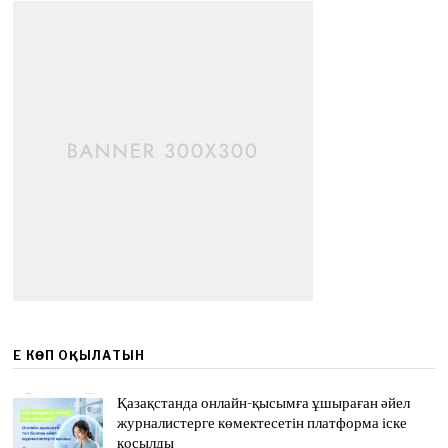
ЕҢ КӨП ОҚЫЛАТЫН
Қазақстанда онлайн-қысымға ұшыраған әйел
журналистерге көмектесетін платформа іске
қосылды