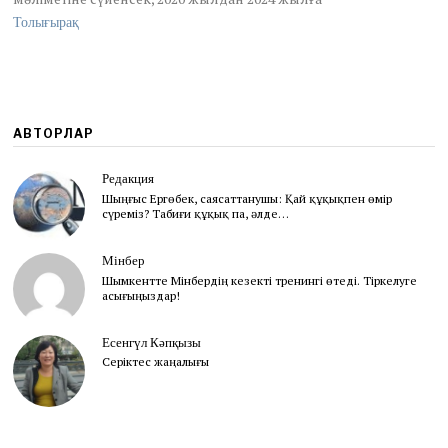
2
Толығырақ
5
АВТОРЛАР
Редакция
Шыңғыс Ергөбек, cаясаттанушы: Қай құқықпен өмір
сүреміз? Табиғи құқық па, әлде…
Мінбер
Шымкентте Мінбердің кезекті тренингі өтеді. Тіркелуге
асығыңыздар!
Есенгүл Кәпқызы
Серіктес жаңалығы