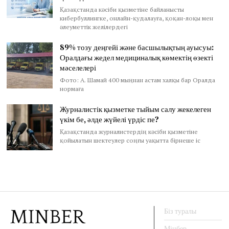
Қазақстанда кәсіби қызметіне байланысты
кибербуллингке, онлайн-қудалауға, қоқан-лоқы мен
әлеуметтік желілердегі
89% тозу деңгейі және басшылықтың ауысуы:
Оралдағы жедел медициналық көмектің өзекті
мәселелері
Фото: А. Шамай 400 мыңнан астам халқы бар Оралда
нормаға
Журналистік қызметке тыйым салу жекелеген
үкім бе, әлде жүйелі үрдіс пе?
Қазақстанда журналистердің кәсіби қызметіне
қойылатын шектеулер соңғы уақытта бірнеше іс
Біз туралы
Мінбер