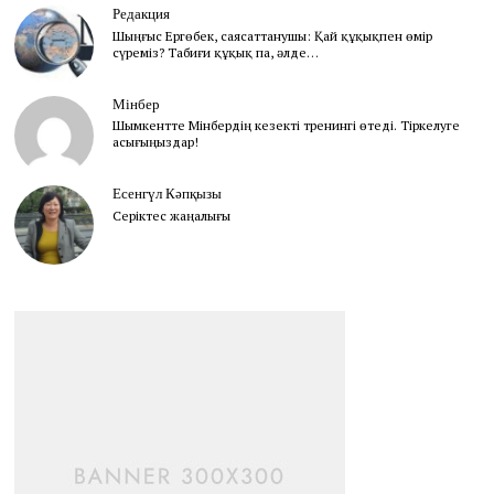
Редакция
Шыңғыс Ергөбек, cаясаттанушы: Қай құқықпен өмір
сүреміз? Табиғи құқық па, әлде…
Мінбер
Шымкентте Мінбердің кезекті тренингі өтеді. Тіркелуге
асығыңыздар!
Есенгүл Кәпқызы
Серіктес жаңалығы