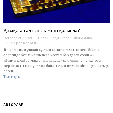
Қазақстан алтыны кімнің қолында?
October 26, 2020
O
Басты жаңалықтар
/
Экономика
c
4557 рет қаралды
t
Қазақстанның ұшқан құстың қанаты талатын кең-байтақ
o
өлкесінде бүкіл Менделеев кестесі бар деген сөзді жиі
b
айтамыз. Кейде мақтанышпен, кейде өкінішпен… Ал, осы
e
жердің асты мен үсті тол байлықтың игілігін кім көріп жатыр,
r
2
деген
7
Толығырақ
,
2
0
2
0
АВТОРЛАР