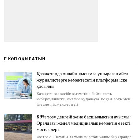
ЕҢ КӨП ОҚЫЛАТЫН
Қазақстанда онлайн-қысымға ұшыраған әйел
журналистерге көмектесетін платформа іске
қосылды
Қазақстанда кәсіби қызметіне байланысты
кибербуллингке, онлайн-қудалауға, қоқан-лоқы мен
әлеуметтік желілердегі
89% тозу деңгейі және басшылықтың ауысуы:
Оралдағы жедел медициналық көмектің өзекті
мәселелері
Фото: А. Шамай 400 мыңнан астам халқы бар Оралда