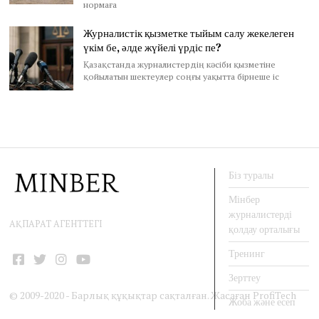
нормаға
Журналистік қызметке тыйым салу жекелеген
үкім бе, әлде жүйелі үрдіс пе?
Қазақстанда журналистердің кәсіби қызметіне
қойылатын шектеулер соңғы уақытта бірнеше іс
Біз туралы
Мінбер
журналистерді
АҚПАРАТ АГЕНТТЕГІ
қолдау орталығы
Тренинг
Facebook
Twitter
Instagram
YouTube
Зерттеу
© 2009-2020 - Барлық құқықтар сақталған. Жасаған
ProfiTech
Жоба және есеп